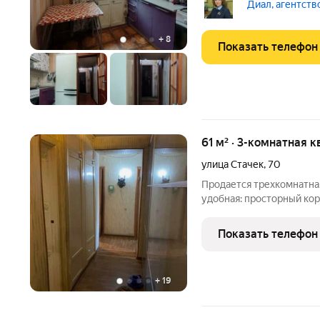
расположена на первом э
Диал, агентств
запад. В квартире тепло
+
8
Показать телефон
61 м² · 3-комнатная к
улица Стачек
,
70
Продается трехкомнатна
удобная: просторный ко
раздельный санузел, две
включены в общую площа
Показать телефон
Имеется общий
+
19