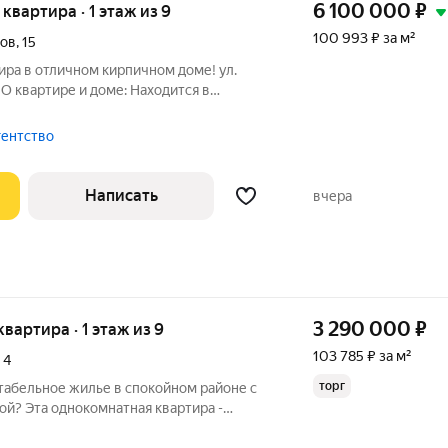
6 100 000
₽
я квартира · 1 этаж из 9
100 993 ₽ за м²
ков
,
15
ира в отличном кирпичном доме! ул.
в
 очень
светлая, наполнена хорошей энергетикой. 2 сан .узла : раздельный
гентство
Написать
вчера
3 290 000
₽
 квартира · 1 этаж из 9
103 785 ₽ за м²
,
4
торг
абельное жилье в спокойном районе с
й? Эта однокомнатная квартира -
тира с функциональной планировкой,