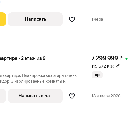
таже, окна выходят во двор на юго-
о
Написать
вчера
7 299 999
₽
вартира · 2 этаж из 9
119 672 ₽ за м²
торг
я квартира. Планировка квартиры очень
ридор, 3 изолированные комнаты и
 застекленные лоджии, которые не
дь. Окна выходят в две разные стороны.
Написать в чат
18 января 2026