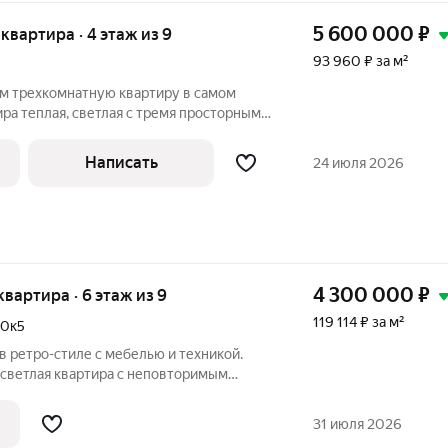
5 600 000
₽
я квартира · 4 этаж из 9
93 960 ₽ за м²
м трехкомнатную квартиру в самом
ра теплая, светлая с тремя просторными
бует ремонта, что позволит новому
н на свой вкус. Отличное расположение:
Написать
24 июля 2026
4 300 000
₽
 квартира · 6 этаж из 9
119 114 ₽ за м²
80к5
 в ретро-стиле с мебелью и техникой.
 светлая квартира с неповторимым
но уютная планировка, в которой всё
ой жизни. Квартира полностью
31 июля 2026