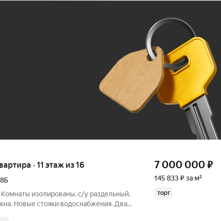
Ж
До 100 тыс. ₽
7 000 000
₽
квартира · 11 этаж из 16
145 833 ₽ за м²
78Б
торг
. Комнаты изолированы, с/у раздельный.
кна. Новые стояки водоснабжения. Два
ажирский), консьерж. В шаговой