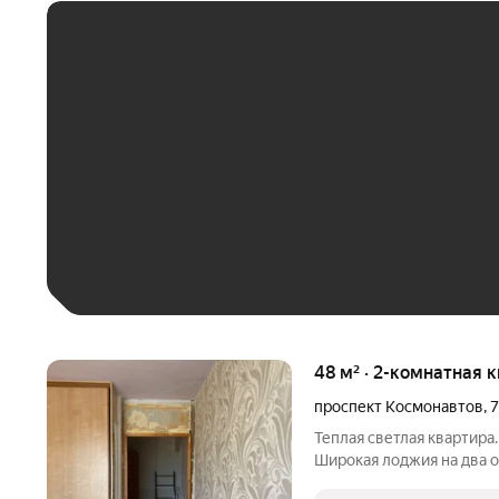
ЕЖЕМЕСЯЧНЫЙ ПЛАТЁ
До 30 тыс. ₽
До 50 тыс. ₽
До 70 тыс. ₽
Больше 100 тыс. ₽
48 м² · 2-комнатная 
проспект Космонавтов
,
Теплая светлая квартира
Широкая лоджия на два о
лифта ( грузовой и пасс