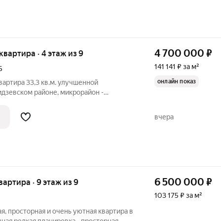
4 700 000
₽
 квартира · 4 этаж из 9
141 141 ₽ за м²
Б
онлайн показ
вартира 33,3 кв.м. улучшенной
дзевском районе, микрорайон -
. Просторная лоджия: стеклопакет
жен керамогранитом с подогревом. По
вчера
амена
6 500 000
₽
квартира · 9 этаж из 9
103 175 ₽ за м²
я, просторная и очень уютная квартира в