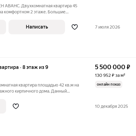
Н АВАНС. Двухкомнатная квартира 45
 на комфортном 2 этаже. Большие
 разные стороны. Санузел раздельный.
бождена и готова к продаже. Звоните,
Написать
7 июля 2026
5 500 000
₽
квартира · 8 этаж из 9
130 952 ₽ за м²
онлайн показ
омнатная квартира площадью 42 кв.м на
ажного кирпичного дома. Данный
ёт тем, кто ценит комфорт и
одясь при этом в непосредственной
10 декабря 2025
 улиц и