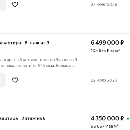
тро Космонавтов, школа № 138, детские
27 июня 2026
6 499 000
₽
 квартира · 8 этаж из 9
105 675 ₽ за м²
артира на 8-м этаже теплого блочного 9-
 площадь квартиры 61,5 кв.м. Большая
щена с комнатой 11,90 кв.м, в которой
золированная комнат 10,4 кв.м. Площадь
22 июля 2026
4 350 000
₽
квартира · 2 этаж из 5
96 667 ₽ за м²