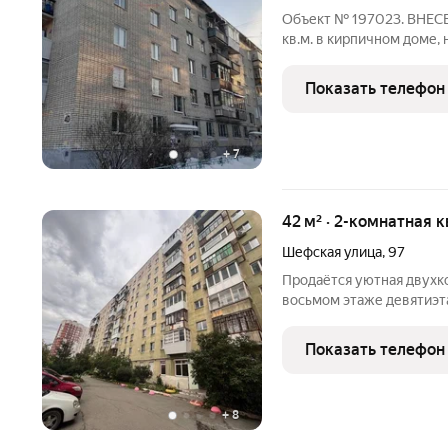
Объект № 197023. ВНЕСЕ
кв.м. в кирпичном доме,
равноценные комнаты на
Квартира полностью осво
Показать телефон
записывайтесь на
+
7
42 м² · 2-комнатная 
Шефская улица
,
97
Продаётся уютная двухк
восьмом этаже девятиэт
вариант идеально подойд
спокойствие района, нах
Показать телефон
близости от оживлённых
+
8