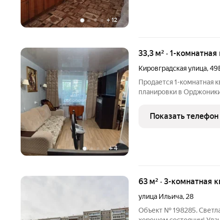
+
12
33,3 м² · 1-комнатная
Кировградская улица
,
49
Продается 1-комнатная к
планировки в Орджоники
Уралмаш. Дом кирпичный
двухкамерный, пол выло
Показать телефон
квартире произведена з
+
4
63 м² · 3-комнатная 
улица Ильича
,
28
Объект № 198285. Светла