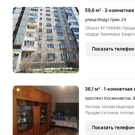
59,6 м² · 3-комнатна
улица Индустрии
,
24
Объект № 198498. Прода
сердце Уралмаша. Кварти
комнатами. Квартира тре
владельцу сделать дизай
Показать телефон
рядом с домом
+
6
36,1 м² · 1-комнатная
проспект Космонавтов
,
Уютная, теплая квартира
Продается очень теплая,
ретро-шармом. Простая, 
продумано для комфортн
Показать телефон
укомплектована всей