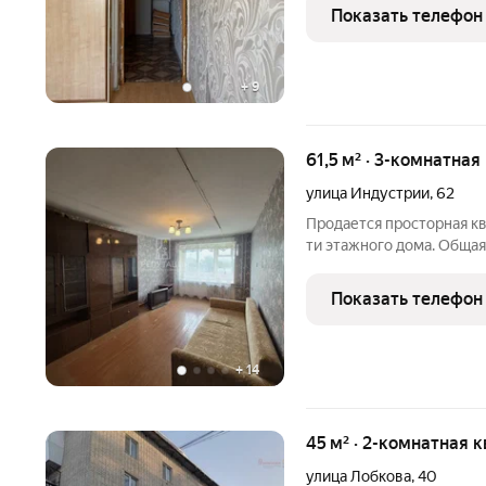
доступности: станция ме
Показать телефон
сады, детская
+
9
61,5 м² · 3-комнатная
улица Индустрии
,
62
Продается просторная кв
ти этажного дома. Общая
комната 19,8 кв.м. совме
есть выход на лоджию. И
Показать телефон
+
14
45 м² · 2-комнатная 
улица Лобкова
,
40