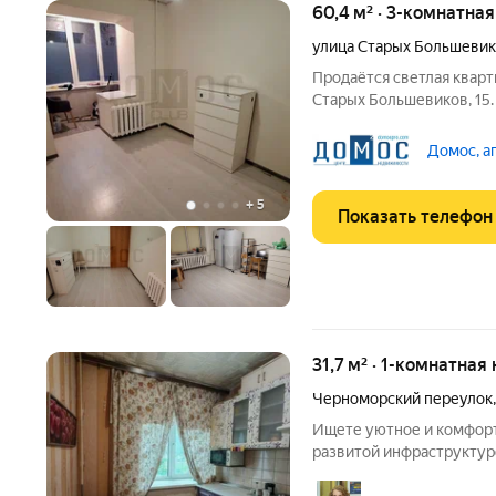
60,4 м² · 3-комнатна
улица Старых Большеви
Продаётся светлая кварт
Старых Большевиков, 15. О квартире и доме: Находится 
надёжном кирпичном доме тепло, тихо и уютно. Квартира
Домос, а
+
5
Показать телефон
31,7 м² · 1-комнатная
Черноморский переулок
Ищете уютное и комфорт
развитой инфраструктуро
отличный вариант! Квар