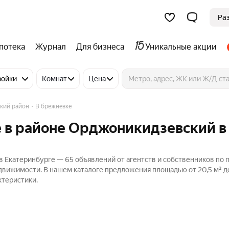
Ра
потека
Журнал
Для бизнеса
Уникальные акции
ройки
Комнат
Цена
кий район
В брежневке
е в районе Орджоникидзевский в
 Екатеринбурге — 65 объявлений от агентств и собственников по
едвижимости. В нашем каталоге предложения площадью от 20,5 м² до
ктеристики.