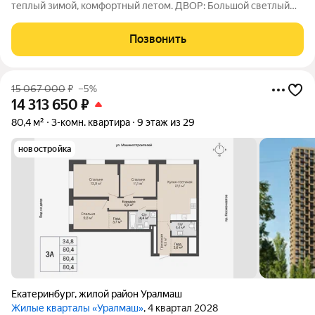
теплый зимой, комфортный летом. ДВОР: Большой светлый
двор, детская площадка. Много парковочных мест. КВАРТИРА:
2комнатная квартира с окнами на тихий двор. В квартире никто
Позвонить
не проживает, практически
15 067 000
₽
–5%
14 313 650
₽
80,4 м²
3-комн. квартира
9 этаж из 29
новостройка
Екатеринбург
,
жилой район Уралмаш
Жилые кварталы «Уралмаш»
, 4 квартал 2028