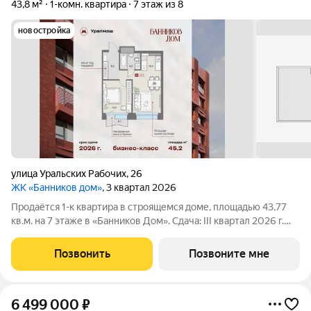
43,8 м²
1-комн. квартира
7 этаж из 8
новостройка
улица Уральских Рабочих
,
26
ЖК «Банников дом»
, 3 квартал 2026
Прoдaётcя 1-к квартира в строящемся доме, плoщадью 43,77
кв.м. на 7 этаже в «Банников Дом». Сдача: III квартал 2026 г.
Дом-бутик «Банников Дом» это бизнес-класс в центре
Уралмаша, на ул. Уральских Рабочих, 26. Проект камерного
Позвонить
Позвоните мне
формата: всего 76
6 499 000
₽