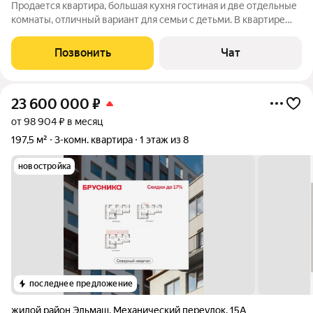
Продается квартира, большая кухня гостиная и две отдельные
комнаты, отличный вариант для семьи с детьми. В квартире
сделан капитальный ремонт, установлены пластиковые окна,
заменена вся сантехника и проводка, поменяны полы, новая
Позвонить
Чат
надежная сейф дверь,
23 600 000
₽
от 98 904 ₽ в месяц
197,5 м²
3-комн. квартира
1 этаж из 8
новостройка
последнее предложение
жилой район Эльмаш
,
Механический переулок
,
15А