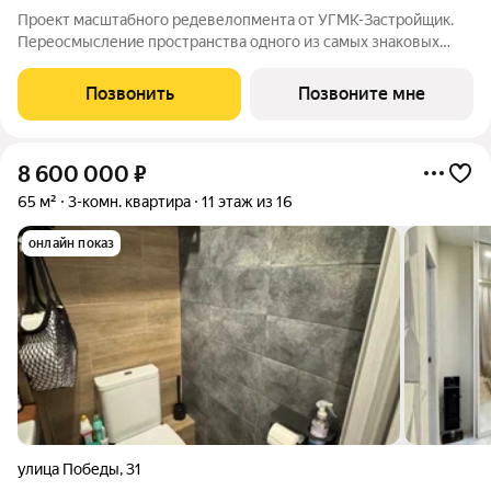
Проект масштабного редевелопмента от УГМК-Застройщик.
Переосмысление пространства одного из самых знаковых
заводов Екатеринбурга. На месте исторического «Уралмаша»
рождается ультрасовременный район с архитектурными
Позвонить
Позвоните мне
доминантами, продуманным
8 600 000
₽
65 м²
3-комн. квартира
11 этаж из 16
онлайн показ
улица Победы
,
31