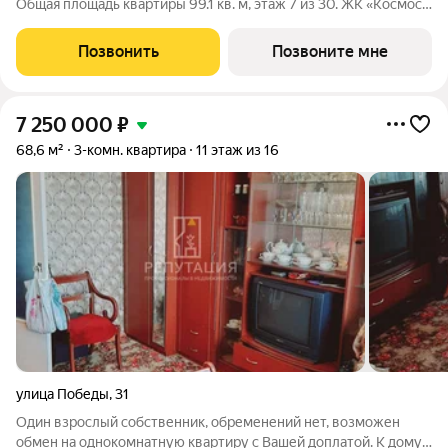
Общая площадь квартиры 99.1 кв. м, этаж 7 из 30. ЖК «Космос»
современный жилой квартал на проспекте Космонавтов в
Екатеринбурге. Проект объединяет восемь домов с
Позвонить
Позвоните мне
выразительной архитектурой и
7 250 000
₽
68,6 м²
3-комн. квартира
11 этаж из 16
улица Победы
,
31
Один взрослый собственник, обременений нет, возможен
обмен на однокомнатную квартиру с Вашей доплатой. К дому