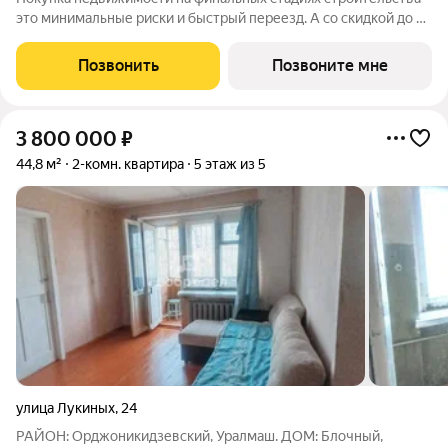
это минимальные риски и быстрый переезд. А со скидкой до 2
миллионов рублей - это еще и лучшее вложение бюджета.
Кол-во квартир со скидкой ограничен. Успевайте забрать Ваш
Позвонить
Позвоните мне
выгодный вариант. ЖК
3 800 000
₽
44,8 м²
2-комн. квартира
5 этаж из 5
улица Лукиных
,
24
РАЙОН: Орджоникидзевский, Уралмаш. ДОМ: Блочный,