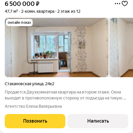
6 500 000
₽
47,7 м²
2-комн. квартира
2 этаж из 12
онлайн показ
Стахановская улица
,
24к2
Продается Двухкомнатная квартира на втором этаже. Окна
выходят в противоположную сторону от подъезда на тихую и
зеленую зону. Комнаты изолированы. Балкон застеклен.
Агентство Елена Валерьевна
Санузел раздельный. Закрытый двор на 3 дома,
видеонаблюдение у каждого подъезда в
Позвонить
Написать