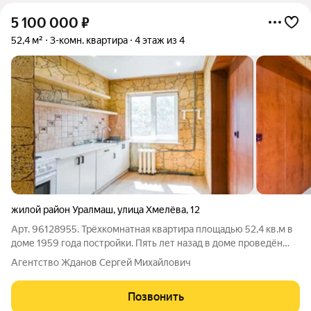
5 100 000
₽
52,4 м²
3-комн. квартира
4 этаж из 4
жилой район Уралмаш
,
улица Хмелёва
,
12
Арт. 96128955. Трёхкомнатная квартира площадью 52,4 кв.м в
доме 1959 года постройки. Пять лет назад в доме проведён
капитальный ремонт: обновлены фасад, крыша, инженерные
Агентство Жданов Сергей Михайлович
коммуникации и электропроводка. В квартире сделан
косметический ремонт.
Позвонить