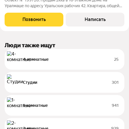
Объект № 199726. Продам 2ккв в 16-этажном доме на
Уралмаше по адресу Уральских рабочих 42. Квартира, общей
площадью 47.6 м2 расположена на 6 этаже. В квартире
выполнен капитальный качественный ремонт, состояние
Позвонить
Написать
заезжай и живи. Остается все встроенная
Люди также ищут
4-комнатные
25
Студии
301
1-комнатные
941
2-комнатные
929