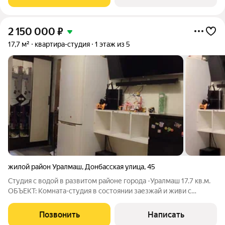
покрытием из керамогранита.
2 150 000
₽
17,7 м²
квартира-студия
1 этаж из 5
жилой район Уралмаш
,
Донбасская улица
,
45
Студия с водой в развитом районе города -Уралмаш 17.7 кв.м.
ОБЪЕКТ: Комната-студия в состоянии заезжай и живи с
ремонтом, свой сан.узел и ванна( документы имеются, труба
сотка(не насос!). Из мебели остаётся кухонный гарнитур,
Позвонить
Написать
плита, стиральная машина