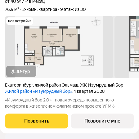
от 40 917 ₽ в месяц
76,5 м²
2-комн. квартира
9 этаж из 30
новостройка
3D-тур
Екатеринбург
,
жилой район Эльмаш
,
ЖК Изумрудный Бор
Жилой район «Изумрудный бор»
, 1 квартал 2028
«Изумрудный бор 2.0» - новая очередь повышенного
комфорта в живописном флагманском проекте УГМК-
Застройщик на Эльмаше. Дома квартала соединены единой
галереей с объектами инфраструктуры для высокого уровня
Позвонить
Позвоните мне
жизни. А из окон открывается роскошная