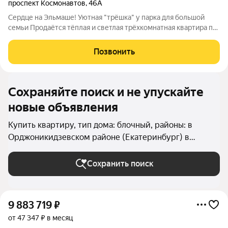
проспект Космонавтов
,
46А
Сердце на Эльмаше! Уютная "трёшка" у парка для большой
семьи Продаётся тёплая и светлая трёхкомнатная квартира по
адресу: ул. Космонавтов, 46а. Этот дом настоящая находка для
тех, кто ищет не просто метры, а место с душой. Почему вам
Позвонить
здесь
Сохраняйте поиск и не упускайте
новые объявления
Купить квартиру, тип дома: блочный, районы: в
Орджоникидзевском районе (Екатеринбург) в
Екатеринбурге
Сохранить поиск
9 883 719
₽
от 47 347 ₽ в месяц