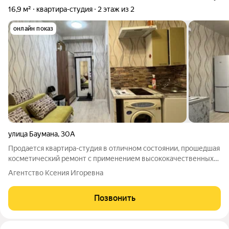
16,9 м²
квартира-студия
2 этаж из 2
онлайн показ
улица Баумана
,
30А
Продается квартира-студия в отличном состоянии, прошедшая
косметический ремонт с применением высококачественных
отделочных материалов. В квартире установлено пластиковое
Агентство Ксения Игоревна
окно с широким подоконником, обеспечивающее
естественное освещение и вентиляцию.
Позвонить