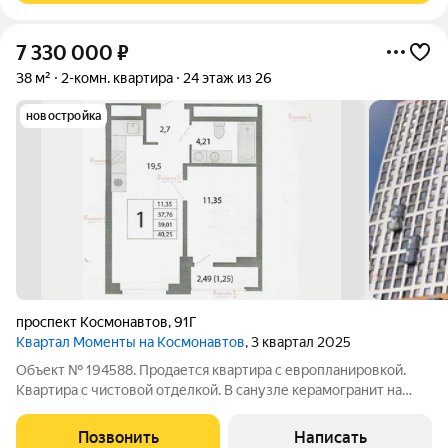
7 330 000
₽
38 м²
2-комн. квартира
24 этаж из 26
новостройка
проспект Космонавтов
,
91Г
Квартал Моменты на Космонавтов
, 3 квартал 2025
Объект № 194588. Продается квартира с европланировкой.
Квартира с чистовой отделкой. В санузле керамогранит на
стенах и полу полностью, установлена тумба с раковиной и
акриловая ванна. На входе организована «мокрая» зона с
Позвонить
Написать