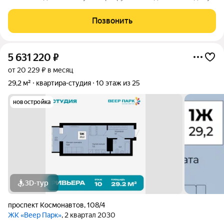
относится новая школа №80, во дворе детский садик. Весь
транспорт рядом, метро 10-15 минут пешком. В
Позвонить
непосредственной близости 3 фитнес
5 631 220
₽
от 20 229 ₽ в месяц
29,2 м²
квартира-студия
10 этаж из 25
новостройка
3D-тур
проспект Космонавтов
,
108/4
ЖК «Веер Парк»
, 2 квартал 2030