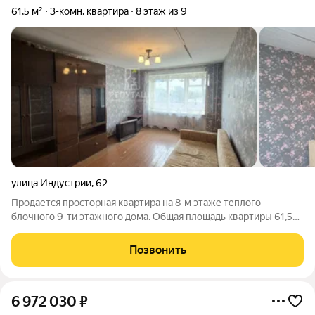
61,5 м²
3-комн. квартира
8 этаж из 9
улица Индустрии
,
62
Продается просторная квартира на 8-м этаже теплого
блочного 9-ти этажного дома. Общая площадь квартиры 61,5
кв.м. Большая комната 19,8 кв.м. совмещена с комнатой 11,90
кв.м, в которой есть выход на лоджию. Изолированная комнат
Позвонить
10,4 кв.м. Площадь
6 972 030
₽