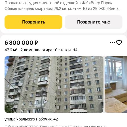
Продается студия с чистовой отделкой в ЖК «Веер Парк».
Общая площадь квартиры 29.2 кв. м, этаж 10 из 25. ЖК «Веер
Парк» современный жилой квартал из 9 многоэтажных домов
на проспекте Космонавтов рядом с ТРЦ Veer Mall. Это формат
Позвонить
Позвоните мне
«город рядом»:
6 800 000
₽
47,6 м²
2-комн. квартира
6 этаж из 14
улица Уральских Рабочих
,
42