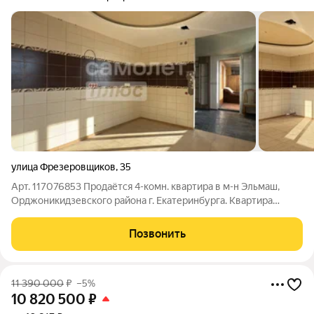
улица Фрезеровщиков
,
35
Арт. 117076853 Продаётся 4-комн. квартира в м-н Эльмаш,
Орджоникидзевского района г. Екатеринбурга. Квартира
находится на последнем этаже, а это значит сверху ни кто не
будет шуметь. Общая площадь 101,3 кв.м (из них: кухня 12 кв.м,
Позвонить
гостиная 16 кв.м,
11 390 000
₽
–5%
10 820 500
₽