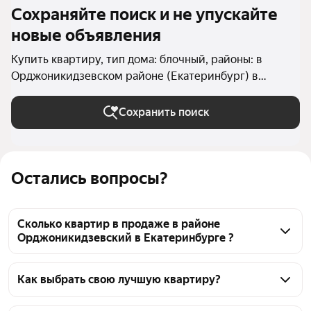
Сохраняйте поиск и не упускайте
новые объявления
Купить квартиру, тип дома: блочный, районы: в
Орджоникидзевском районе (Екатеринбург) в
Екатеринбурге
Сохранить поиск
Остались вопросы?
Сколько квартир в продаже в районе
Орджоникидзевский в Екатеринбурге ?
На Яндекс Недвижимости в продаже в районе 
Орджоникидзевский в Екатеринбурге 2446 
Как выбрать свою лучшую квартиру?
квартир, из них 3 объявления от собственников, 72 
Чтобы купить квартиру в блочном доме в районе 