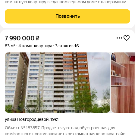
комнатную квартиру в сданном седьмом доме с панорамным
остеклением на 3 стороны в ЖК Clever park. Панорамное
остекление в данном доме реализовано только на 13 и 16
Позвонить
этажах. В шестом доме
7 990 000
₽
83 м²
4-комн. квартира
3 этаж из 16
улица Новгородцевой
,
19к1
Объект № 183857. Продается уютная, обустроенная для
комфортного проживания четырехкомнатная квартира, район