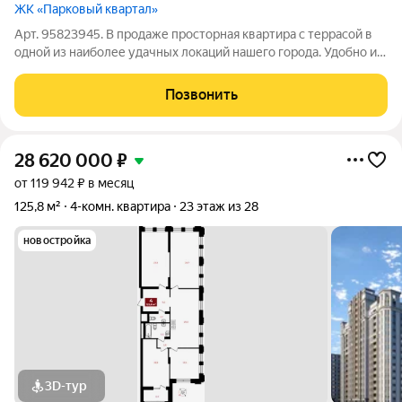
ЖК «Парковый квартал»
Арт. 95823945. В продаже просторная квартира с террасой в
одной из наиболее удачных локаций нашего города. Удобно и
быстро можно добраться до центра города, а так же выехать за
город. Почему именно эта квартира? 1. Здесь 3 жилых
Позвонить
комнаты: 12, 13 и 14
28 620 000
₽
от 119 942 ₽ в месяц
125,8 м²
4-комн. квартира
23 этаж из 28
новостройка
3D-тур