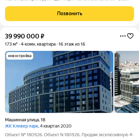
комнаты изолированные ,просторная входная
группа,мебель,холодильник, гостинная стенка,шкафы купе.
Позвонить
Новый кухонный гарнитур ,плита газовая
39 990 000
₽
173 м²
4-комн. квартира
16 этаж из 16
новостройка
Машинная улица
,
1В
ЖК Клевер парк
, 4 квартал 2020
Объект № 180926. Объект N 180926. Продам эксклюзивную 4-