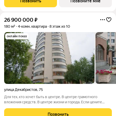
Позвонить
Позвоните мне
сдачи: 2 квартал 2026 года. Подробнее о
26 900 000
₽
180 м²
4-комн. квартира
8 этаж из 10
онлайн показ
улица Декабристов
,
75
Для тех, кто хочет быть в центре. В центре грамотного
вложения средств. В центре жизни и города. Если цените
комфорт, тишину и спокойствие, но при этом хотите, чтобы все
было под рукой, обратите внимание на дом по адресу
Позвонить