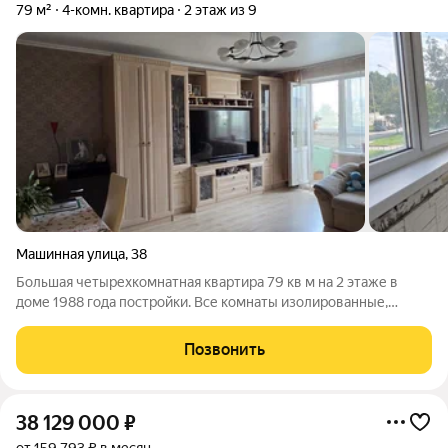
79 м²
4-комн. квартира
2 этаж из 9
Машинная улица
,
38
Большая четырехкомнатная квартира 79 кв м на 2 этаже в
доме 1988 года постройки. Все комнаты изолированные,
лоджия, кладовка,состояние отличное. В стоимость входит
кухонный гарнитур, шкафы. Обременений/опек нет,
Позвонить
документы готовы ID объекта в нашей
38 129 000
₽