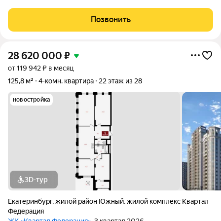
высоком этажe (кухня-гocтинaя + 3 cпальни) + с возможностью
купить подземный паркинг. В нашей квартире: -ДВА санузла;
Позвонить
-ДВЕ лоджии. Новым
28 620 000
₽
от 119 942 ₽ в месяц
125,8 м²
4-комн. квартира
22 этаж из 28
новостройка
3D-тур
Екатеринбург
,
жилой район Южный
,
жилой комплекс Квартал
Федерация