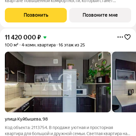
квартале повышенной комфортности, который станет
знаковым архитектурным объектом для Екатеринбурга.
Квартира находится на 24 этаже, площадью 125.8кв.м. Срок
Позвонить
Позвоните мне
сдачи: 2 квартал 2026 года. Подробнее о
11 420 000
₽
100 м²
4-комн. квартира
16 этаж из 25
улица Куйбышева
,
98
Код объекта: 2113754. В продаже уютная и просторная
квартира для большой и дружной семьи. Светлая кваpтира нa