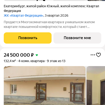
Екатеринбург
,
жилой район Южный
,
жилой комплекс Квартал
Федерация
ЖК «Квартал Федерация»
, 3 квартал 2026
Продается Многокомнатная квартира в уникальном жилом
квартале повышенной комфортности, который станет
знаковым архитектурным объектом для Екатеринбурга.
Квартира находится на 23 этаже, площадью 125.8кв.м. Срок
Позвонить
Позвоните мне
сдачи: 2 квартал 2026 года. Подробнее о
24 500 000
₽
132,4 м²
4-комн. квартира
9 этаж из 13