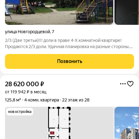
улица Новгородцевой
,
7
2/3 (Две третьи)!!! доли в праве 4-Х комнатной квартире!
Продаются 2/3 доли, Удачная планировка на разные стороны,
комфортный средний этаж, чистый подъезд, зеленый двор с
детской площадкой. Все объекты инфраструктуры в шаговой
Позвонить
доступности: аптеки,
28 620 000
₽
от 119 942 ₽ в месяц
125,8 м²
4-комн. квартира
22 этаж из 28
новостройка