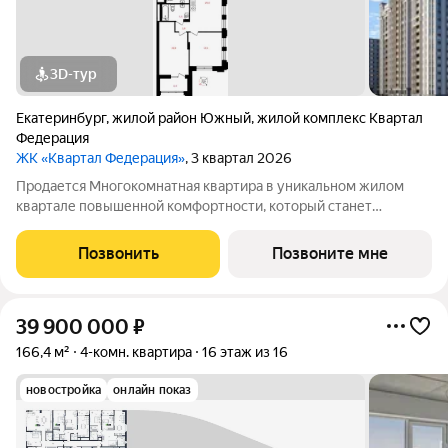
3D-тур
Екатеринбург
,
жилой район Южный
,
жилой комплекс Квартал
Федерация
ЖК «Квартал Федерация»
, 3 квартал 2026
Продается Многокомнатная квартира в уникальном жилом
квартале повышенной комфортности, который станет
знаковым архитектурным объектом для Екатеринбурга.
Квартира находится на 22 этаже, площадью 125.8кв.м. Срок
Позвонить
Позвоните мне
сдачи: 2 квартал 2026 года. Подробнее о
39 900 000
₽
166,4 м²
4-комн. квартира
16 этаж из 16
новостройка
онлайн показ