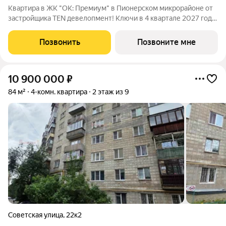
Квартира в ЖК "ОК: Премиум" в Пионерском микрорайоне от
застройщика TEN девелопмент! Ключи в 4 квартале 2027 года.
ЖК "ОК: Премиум" - это продолжение квартала, украсившего
локацию Основинского парка, включающего 5 домов высотой
Позвонить
Позвоните мне
от 14 до 31 этажей.
10 900 000
₽
84 м²
4-комн. квартира
2 этаж из 9
Советская улица
,
22к2