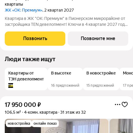
кварталы
ЖК «ОК: Премиум»
, 2 квартал 2027
Квартира в ЖК "ОК: Премиум" в Пионерском микрорайоне от
застройщика TEN девелопмент! Ключи в 4 квартале 2027 года.
ЖК "ОК: Премиум" - это продолжение квартала, украсившего
локацию Основинского парка, включающего 5 домов высотой
Позвонить
Позвоните мне
от 14 до 31 этажей.
Люди также ищут
Квартиры от
В высотке
В новостройке
Моно
ТЭН девелопмент
16 предложений
15 предложений
17 пр
17 950 000
₽
106,5 м²
4-комн. квартира
31 этаж из 32
новостройка
онлайн показ