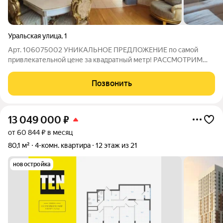
Уральская улица
,
1
Арт. 106075002 УНИКАЛЬНОЕ ПРЕДЛОЖЕНИЕ по самой
привлекательной цене за квадратный метр! РАССМОТРИМ
ОБМЕН НА ДОМ! . Эту квартиру можно приобрести в ипотеку
от 11.9% годовых специальное предложение для покупателей
Позвонить
«Самолет Плюс»! В продаже
13 049 000
₽
от 60 844 ₽ в месяц
80,1 м²
4-комн. квартира
12 этаж из 21
новостройка