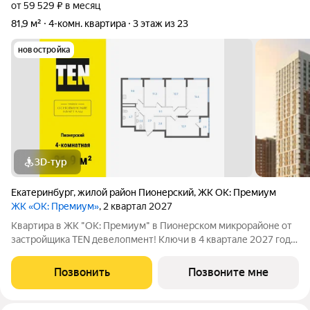
от 59 529 ₽ в месяц
81,9 м²
4-комн. квартира
3 этаж из 23
новостройка
3D-тур
Екатеринбург
,
жилой район Пионерский
,
ЖК ОК: Премиум
ЖК «ОК: Премиум»
, 2 квартал 2027
Квартира в ЖК "ОК: Премиум" в Пионерском микрорайоне от
застройщика TEN девелопмент! Ключи в 4 квартале 2027 года.
ЖК "ОК: Премиум" - это продолжение квартала, украсившего
локацию Основинского парка, включающего 5 домов высотой
Позвонить
Позвоните мне
от 14 до 31 этажей.