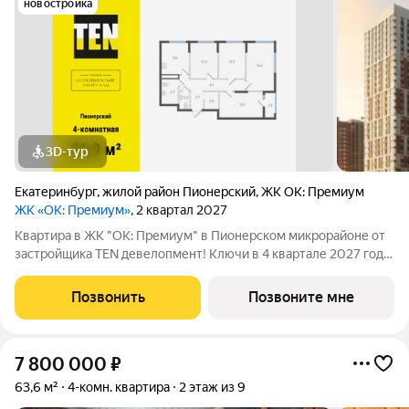
новостройка
3D-тур
Екатеринбург
,
жилой район Пионерский
,
ЖК ОК: Премиум
ЖК «ОК: Премиум»
, 2 квартал 2027
Квартира в ЖК "ОК: Премиум" в Пионерском микрорайоне от
застройщика TEN девелопмент! Ключи в 4 квартале 2027 года.
ЖК "ОК: Премиум" - это продолжение квартала, украсившего
локацию Основинского парка, включающего 5 домов высотой
Позвонить
Позвоните мне
от 14 до 31 этажей.
7 800 000
₽
63,6 м²
4-комн. квартира
2 этаж из 9