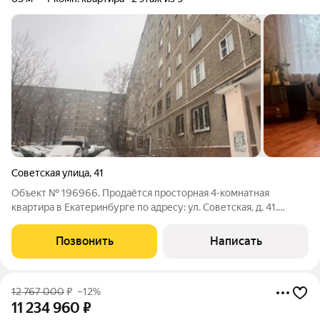
Советская улица
,
41
Объект № 196966. Продаётся просторная 4-комнатная
квартира в Екатеринбурге по адресу: ул. Советская, д. 41.
Рядом расположена школа №314, обеспечивающая комфорт
проживания семьям с детьми. Жилище с косметическим
Позвонить
Написать
ремонтом. Дополнительно новому
12 767 000
₽
–12%
11 234 960
₽