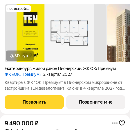
новостройка
3D-тур
Екатеринбург
,
жилой район Пионерский
,
ЖК ОК: Премиум
ЖК «ОК: Премиум»
, 2 квартал 2027
Квартира в ЖК "ОК: Премиум" в Пионерском микрорайоне от
застройщика TEN девелопмент! Ключи в 4 квартале 2027 года.
ЖК "ОК: Премиум" - это продолжение квартала, украсившего
локацию Основинского парка, включающего 5 домов высотой
Позвонить
Позвоните мне
от 14 до 31 этажей.
9 490 000
₽