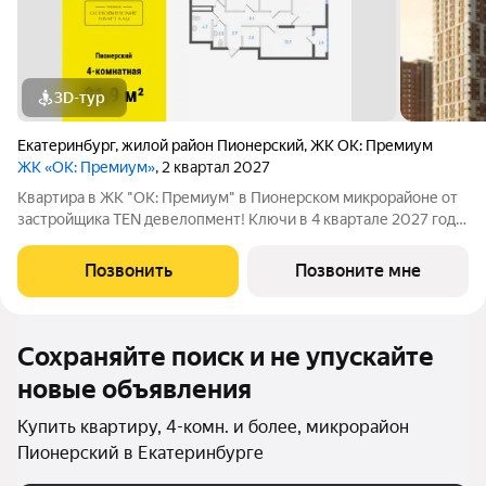
3D-тур
Екатеринбург
,
жилой район Пионерский
,
ЖК ОК: Премиум
ЖК «ОК: Премиум»
, 2 квартал 2027
Квартира в ЖК "ОК: Премиум" в Пионерском микрорайоне от
застройщика TEN девелопмент! Ключи в 4 квартале 2027 года.
ЖК "ОК: Премиум" - это продолжение квартала, украсившего
локацию Основинского парка, включающего 5 домов высотой
Позвонить
Позвоните мне
от 14 до 31 этажей.
Сохраняйте поиск и не упускайте
новые объявления
Купить квартиру, 4-комн. и более, микрорайон
Пионерский в Екатеринбурге