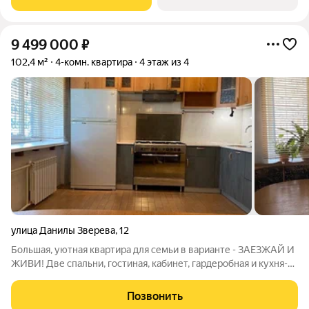
домов высотой от 14 до 31 этажей.
9 499 000
₽
102,4 м²
4-комн. квартира
4 этаж из 4
улица Данилы Зверева
,
12
Большая, уютная квартира для семьи в варианте - ЗАЕЗЖАЙ И
ЖИВИ! Две спальни, гостиная, кабинет, гардеробная и кухня-
столовая. В квартире сделан качественный ремонт. Кухонный
гарнитур с встроенной бытовой техникой, кондиционер.
Позвонить
Удачное расположение