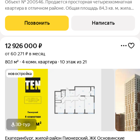
Объект № 200546. Продается просторная четырехкомнатная
квартира в отличном районе. Общая площадь 84,3 кв. м, жилая
площадь 55 кв. м, кухня 9 кв. м. Квартира расположена на 2
этаже 9-этажного кирпичного дома, который был построен в
Позвонить
Написать
1971 году. Высота
12 926 000
₽
от 60 271 ₽ в месяц
80,1 м²
4-комн. квартира
10 этаж из 21
новостройка
3D-тур
Екатеринбург
,
жилой район Пионерский
,
ЖК Основинские