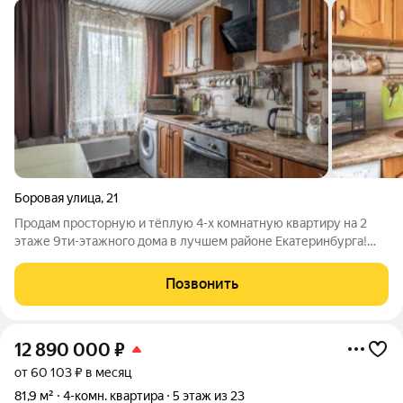
Боровая улица
,
21
Продам просторную и тёплую 4-х комнатную квартиру на 2
этаже 9ти-этажного дома в лучшем районе Екатеринбурга!
Преимущества: 1. В квартире сделан косметический ремонт и
заливная стяжка полов: на окнах стеклопакеты, ламинат в
Позвонить
комнатах, керамогранит на
12 890 000
₽
от 60 103 ₽ в месяц
81,9 м²
4-комн. квартира
5 этаж из 23