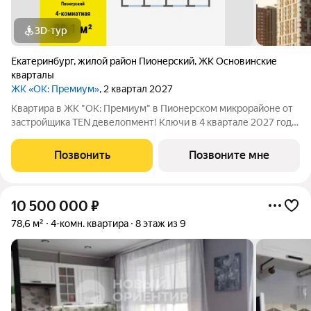
3D-тур
Екатеринбург
,
жилой район Пионерский
,
ЖК Основинские
кварталы
ЖК «ОК: Премиум»
, 2 квартал 2027
Квартира в ЖК "ОК: Премиум" в Пионерском микрорайоне от
застройщика TEN девелопмент! Ключи в 4 квартале 2027 года.
ЖК "ОК: Премиум" - это продолжение квартала, украсившего
локацию Основинского парка, включающего 5 домов высотой
Позвонить
Позвоните мне
от 14 до 31 этажей.
10 500 000
₽
78,6 м²
4-комн. квартира
8 этаж из 9