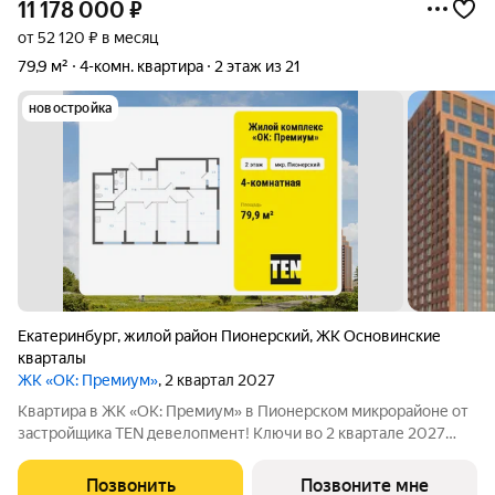
11 178 000
₽
от 52 120 ₽ в месяц
79,9 м²
4-комн. квартира
2 этаж из 21
новостройка
Екатеринбург
,
жилой район Пионерский
,
ЖК Основинские
кварталы
ЖК «ОК: Премиум»
, 2 квартал 2027
Квартира в ЖК «ОК: Премиум» в Пионерском микрорайоне от
застройщика TEN девелопмент! Ключи во 2 квартале 2027
года. ЖК «ОК: Премиум» - это продолжение квартала,
украсившего локацию Основинского парка, включающего 5
Позвонить
Позвоните мне