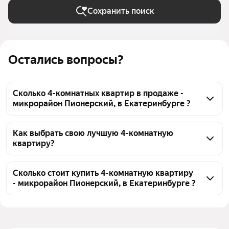
Сохранить поиск
Остались вопросы?
Сколько 4-комнатных квартир в продаже -
микрорайон Пионерский, в Екатеринбурге ?
На Яндекс Недвижимости в продаже - микрорайон 
Пионерский, в Екатеринбурге 25 4-комнатных 
Как выбрать свою лучшую 4-комнатную
квартиру?
квартир, из них 10 объявлений от агентств, 15 
объявлений от застройщиков
Чтобы купить 4-комнатную квартиру микрорайон 
Пионерский, воспользуйтесь тепловой картой для 
Сколько стоит купить 4-комнатную квартиру
- микрорайон Пионерский, в Екатеринбурге ?
оценки инфраструктуры и транспортной 
доступности в выбранном районе - микрорайон 
Цена за 
83 460 — 168 545 ₽
Пионерский, в Екатеринбурге
квадратный метр
Для легкого выбора подходящей квартиры в 