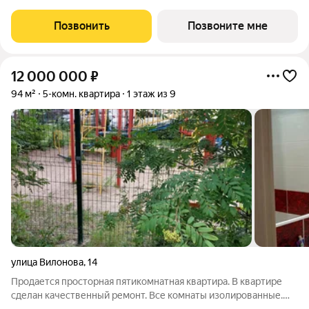
ЖК "ОК: Премиум" - это продолжение квартала, украсившего
локацию Основинского парка, включающего 5 домов высотой
Позвонить
Позвоните мне
от 14 до 31 этажей.
12 000 000
₽
94 м²
5-комн. квартира
1 этаж из 9
улица Вилонова
,
14
Продается просторная пятикомнатная квартира. В квартире
сделан качественный ремонт. Все комнаты изолированные.