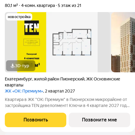
80,1 м²
4-комн. квартира
5 этаж из 21
новостройка
3D-тур
Екатеринбург
,
жилой район Пионерский
,
ЖК Основинские
кварталы
ЖК «ОК: Премиум»
, 2 квартал 2027
Квартира в ЖК "ОК: Премиум" в Пионерском микрорайоне от
застройщика TEN девелопмент! Ключи в 4 квартале 2027 года.
ЖК "ОК: Премиум" - это продолжение квартала, украсившего
локацию Основинского парка, включающего 5 домов высотой
Позвонить
Позвоните мне
от 14 до 31 этажей.