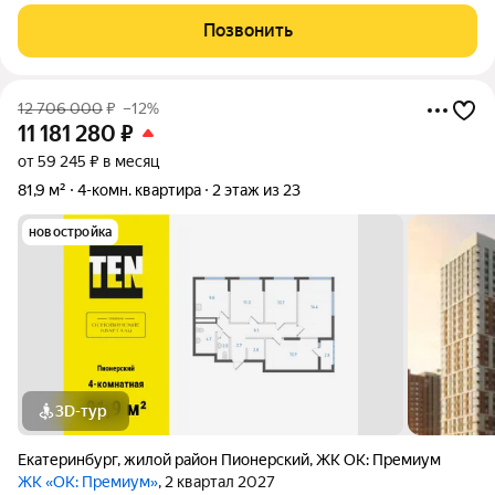
Две лоджии на разные стороны дома. Остаётся кухонный
гарнитур со встроенной техникой, мебель по согласованию.
Позвонить
Чистый подъезд. ТСЖ в нашем
12 706 000
₽
–12%
11 181 280
₽
от 59 245 ₽ в месяц
81,9 м²
4-комн. квартира
2 этаж из 23
новостройка
3D-тур
Екатеринбург
,
жилой район Пионерский
,
ЖК ОК: Премиум
ЖК «ОК: Премиум»
, 2 квартал 2027