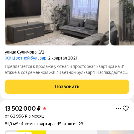
улица Сулимова
,
3/2
ЖК Цветной бульвар
, 2 квартал 2021
Предлагается к продаже уютная и просторная квартира на 31
этаже в современном ЖК "Цветной бульвар"! Наслаждайтесь
панорамным видом на озеро Шарташ и Верхнюю Пышму.
Преимущества ЖК "Цветной бульвар": Безопасность и
Позвонить
комфорт: Закрытая территория двора
13 502 000
₽
от 62 956 ₽ в месяц
81,9 м²
4-комн. квартира
15 этаж из 23