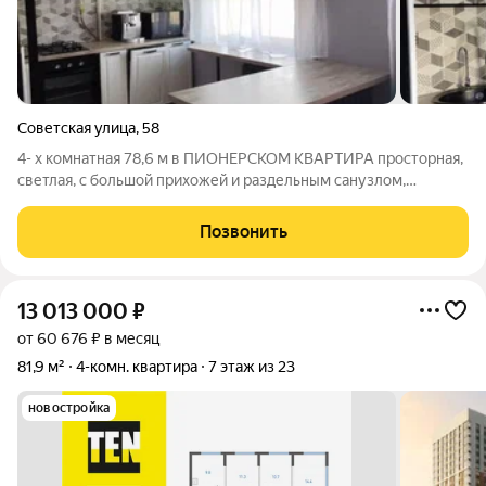
Советская улица
,
58
4- х комнатная 78,6 м в ПИОНЕРСКОМ КВАРТИРА просторная,
светлая, с большой прихожей и раздельным санузлом,
кладовкой; ПЛАНИРОВКА: квартира условно разделена на 2
зоны: гостиная с кухней + спальня в отдаленной части
Позвонить
квартиры и 2 спальни с лоджией в
13 013 000
₽
от 60 676 ₽ в месяц
81,9 м²
4-комн. квартира
7 этаж из 23
новостройка