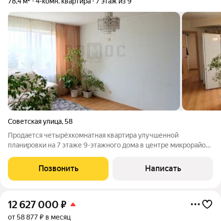
78,4 м²
4-комн. квартира
7 этаж из 9
Советская улица
,
58
Продается четырёхкомнатная квартира улучшенной
планировки на 7 этаже 9-этажного дома в центре микрорайона
Пионерский, по адресу улица Советская, дом 58. Дом
расположен в Кировском районе. На этаже три квартиры,
Позвонить
Написать
дружелюбные и порядочные соседи не
12 627 000
₽
от 58 877 ₽ в месяц