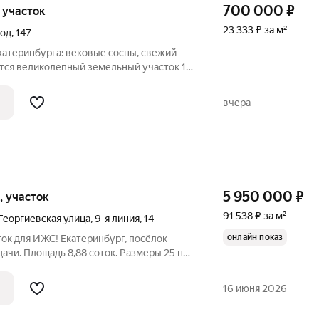
700 000
₽
, участок
23 333 ₽ за м²
вод
,
147
катеринбурга: вековые сосны, свежий
ется великолепный земельный участок 10
поселок Шадринский). Это идеальное
 дачи или загородного дома, где вы
вчера
5 950 000
₽
и, участок
91 538 ₽ за м²
Георгиевская улица
,
9-я линия
,
14
онлайн показ
ок для ИЖС! Екатеринбург, посёлок
88 соток. Размеры 25 на
 номер 66:41:0614066:859.
сфальт почти до ворот; - газ по границе; -
16 июня 2026