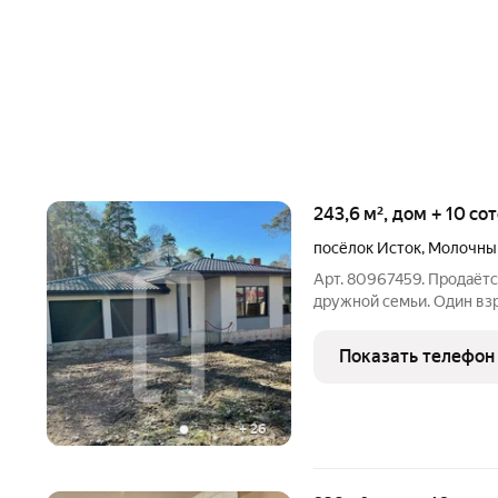
243,6 м², дом + 10 со
посёлок Исток
,
Молочны
Арт. 80967459. Продаётс
дружной семьи. Один взр
обременений. Дом распол
спокойном месте. Недал
Показать телефон
музей в стиле "
+
26