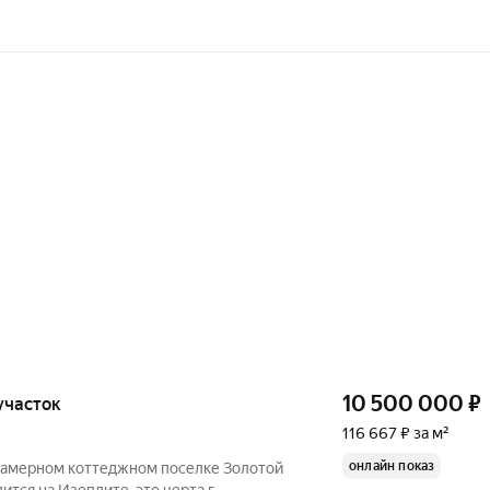
10 500 000
₽
 участок
116 667 ₽ за м²
онлайн показ
камерном коттеджном поселке Золотой