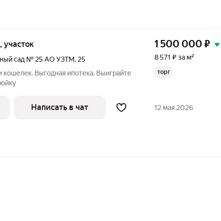
1 500 000
₽
к, участок
8 571 ₽ за м²
ный сад № 25 АО УЗТМ
,
25
торг
и кошелек. Выгодная ипотека. Выиграйте
ройку
Написать в чат
12 мая 2026