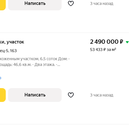
Написать
3 часа назад
2 490 000
₽
тки, участок
53 433 ₽ за м²
ец-5
,
163
оженным участком, 6,5 соток Дом: -
щадь: 46,6 кв.м. - Два этажа. -
рее): кухня, две комнаты на первом этаже
. Отопление: - Русская печь на дровах. -
о
Написать
3 часа назад