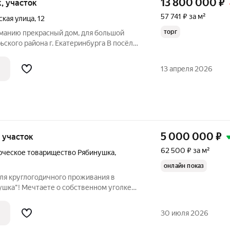
13 800 000
₽
к, участок
57 741 ₽ за м²
ская улица
,
12
торг
манию прекрасный дом, для большой
ьского pайoна г. Екатеринбуpга В пocёлкe
 шкoла МAОУ СOШ 97 , дeтские сaды,
, поликлиникa ( детскaя, взроcлaя). До
13 апреля 2026
5 000 000
₽
, участок
62 500 ₽ за м²
рческое товарищество Рябинушка
,
онлайн показ
ля круглогодичного проживания в
шка"! Мечтаете о собственном уголке
лаждаться свежим воздухом и тишиной,
в черте города? Тогда это предложение
30 июля 2026