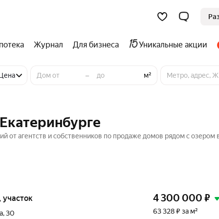
Ра
потека
Журнал
Для бизнеса
Уникальные акции
–
Цена
м²
 Екатеринбурге
ий от агентств и собственников по продаже домов рядом с озером 
4 300 000
₽
к, участок
63 328 ₽ за м²
а
,
30