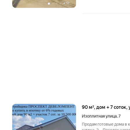
+
17
90 м², дом + 7 соток,
Изоплитная улица
,
7
Продам готовые дома в 