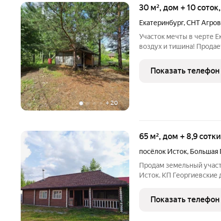
30 м², дом + 10 соток
Екатеринбург
,
СНТ Агро
Участок мечты в черте Е
воздух и тишина! Прода
соток в СНТ «Агроном» (
место для строительства
Показать телефон
сможете
+
20
65 м², дом + 8,9 сотк
посёлок Исток
,
Большая 
Продам земельный участ
Исток. КП Георгиевские дачи. Площадь 8,
35 метров. Кадастровый
Коммуникации: - дорога, а
Показать телефон
электричество