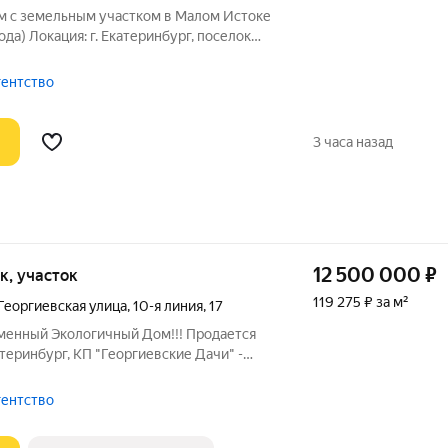
м с земельным участком в Малом Истоке
г, поселок
орода). Продается уютный двухэтажный
ий для круглогодичного проживания и
гентство
3 часа назад
12 500 000
₽
ок, участок
119 275 ₽ за м²
Георгиевская улица
,
10-я линия
,
17
менный Экологичный Дом!!! Продается
атеринбург, КП "Георгиевские Дачи" -
 под чистовую отделку идеальный
ет создать интерьер «под себя», но уже
гентство