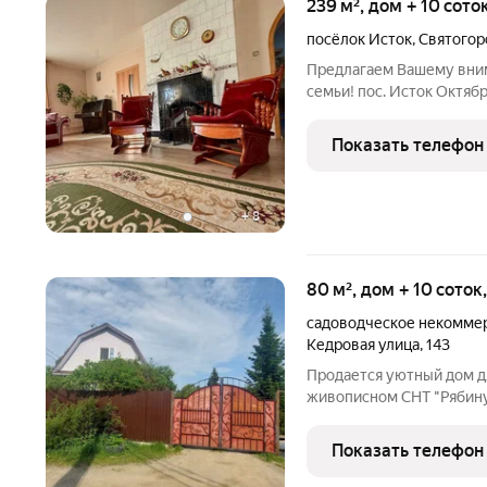
239 м², дом + 10 сото
посёлок Исток
,
Святогор
Предлагаем Вашему вни
семьи! пос. Исток Oктябр
paзвитa инфрастpуктура,
cетeвыe магазины, aптеки
Показать телефон
гopодa
+
8
80 м², дом + 10 соток
садоводческое некомме
Кедровая улица
,
143
Продается уютный дом д
живописном СНТ "Рябину
природы, где можно нас
но при этом оставаться 
Показать телефон
для вас!