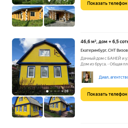
+
3
Показать телефон
46,6 м², дом + 6,5 со
Екатеринбург
,
СНТ Визов
Дачный дом с БАНЕЙ и ух
Дом из бруса. - Общая пло
Планировка (фото в гале
и одна комната на втором
Диал, агентств
+
26
Показать телефон