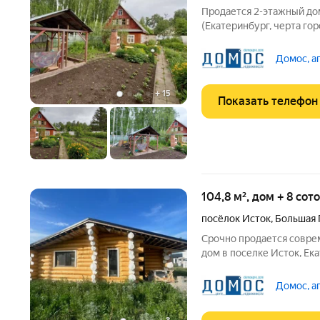
Продается 2-этажный до
(Екатеринбург, черта города) Локация: г. Екатеринбур
Малый Исток (в черте г
дом, идеально подходящ
Домос, а
+
15
Показать телефон
104,8 м², дом + 8 сот
посёлок Исток
,
Большая 
Срочно продается совре
дом в поселке Исток, Ек
Аккуратный одноэтажный дом
вариант для тех, кто хоч
Домос, а
сейчас