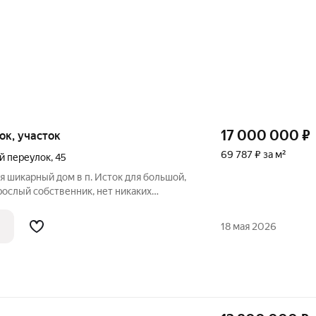
17 000 000
₽
ток, участок
69 787 ₽ за м²
й переулок
,
45
я шикарный дом в п. Исток для большой,
ослый собственник, нет никаких
ожен вдали от дороги, в тихом
еко от дома расположен семейный парк и
18 мая 2026