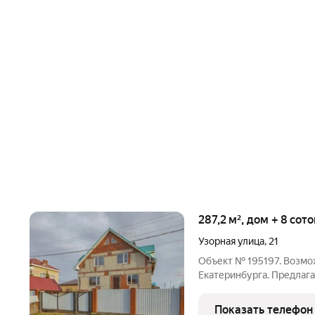
287,2 м², дом + 8 сот
Узорная улица
,
21
Объект № 195197. Возмо
Екатеринбурга. Предлаг
черте г. Екатеринбурга,
берегу водоёма. Этот до
Показать телефон