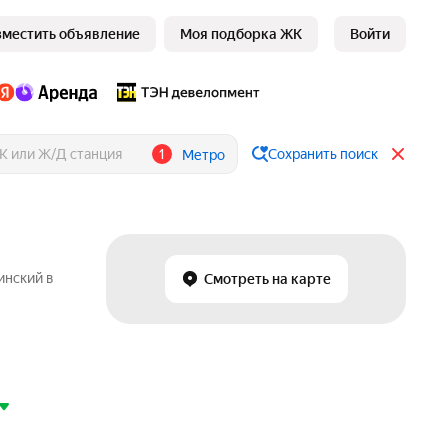
зместить объявление
Моя подборка ЖК
Войти
1
Сохранить поиск
Метро
инский в
Смотреть на карте