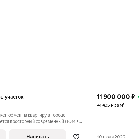
11 900 000
₽
ок, участок
41 435 ₽ за м²
жен обмен на квартиру в городе
ается просторный современный ДОМ в
 расположенный в живописном месте на
м идеально подойдёт тем, кто ценит
Написать
10 июля 2026