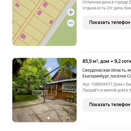
Отличная дача в городе 
отдыха есть 2эт дача, б
соседи живут круглый го
ипотекой ID объекта в н
Показать телефон
85,5 м², дом + 9,2 со
Свердловская область
,
м
Екатеринбург
,
посёлок С
Арт. 138899977 Дом с ба
Продаётся жилой дом в по
Общая площадь 85,5 м: 45,9 м первый этаж, 39,6 м подвал с
мастерской и погребом. Участок 9,22 соток. 
Показать телефон
толщиной 24
+
26