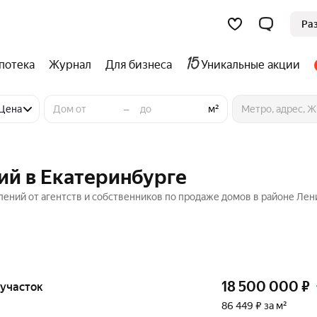
Ра
потека
Журнал
Для бизнеса
Уникальные акции
–
Цена
м²
ий в Екатеринбурге
лений от агентств и собственников по продаже домов в районе Лен
18 500 000
₽
, участок
86 449 ₽ за м²