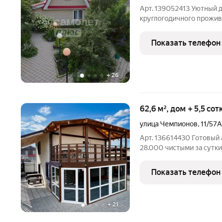
Арт. 139052413 Уютный д
круглогодичного прожива
просмотру прекрасный з
к комфортной жизни. О 
Показать телефон
кв.м. (2 этажа)
+
26
62,6 м², дом + 5,5 со
улица Чемпионов
,
11/57А
Арт. 136614430 Готовый а
28.000 чистыми за сутки. Продается готовый бизнес по
посуточной аренде в чер
инвесторов, желающих п
Показать телефон
без необходимости
+
21