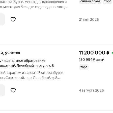
онлайн показ
торг
Екатеринбурге, место для вдохновения и
аня, место для беседки сад плодоносяшщий
д приезжайте на просмотр помогу с
ашей базе: 6073
21 мая 2026
11 200 000
₽
тки, участок
130 994 ₽ за м²
униципальное образование
овхозный
,
Лечебный переулок
,
8
торг
ней, гаражом и садом в Екатеринбурге
с. Совхозный, пер. Лечебный, д. 8.
Дом из бревна
4 августа 2026