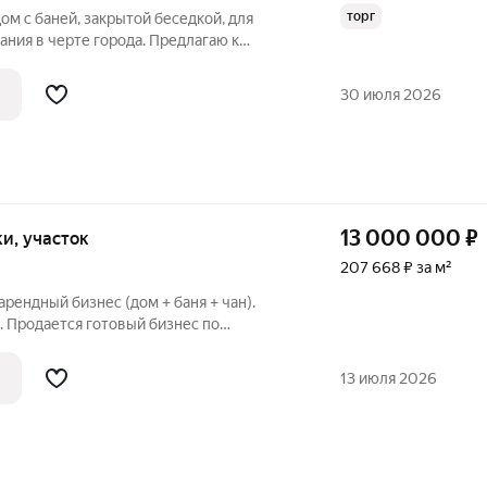
торг
ом с баней, закрытой беседкой, для
ния в черте города. Предлагаю к
агородный комплекс, полностью готовый
доме: Светлый и теплый дом площадью 54
30 июля 2026
13 000 000
₽
тки, участок
207 668 ₽ за м²
рендный бизнес (дом + баня + чан).
те города. Это идеальный вариант для
олучать стабильный пассивный доход
13 июля 2026