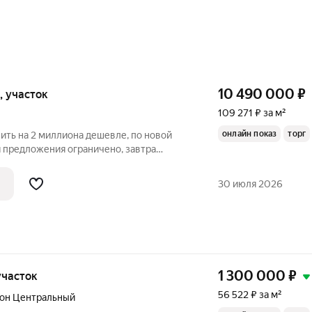
10 490 000
₽
и, участок
109 271 ₽ за м²
онлайн показ
торг
пить на 2 миллиона дешевле, по новой
я предложения ограничено, завтра
тересантов! современный городской дом
рота, 2 калитки, потолки высокие,
30 июля 2026
1 300 000
₽
 участок
56 522 ₽ за м²
он Центральный