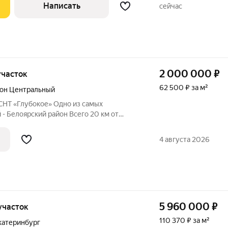
Написать
сейчас
2 000 000
₽
 участок
62 500 ₽ за м²
он Центральный
СНТ «Глубокое» Одно из самых
- Белоярский район Всего 20 км от
акту (30-40 мин на машине) Рядом п.
шине п. Растущий, кп «Алые паруса» и
4 августа 2026
5 960 000
₽
 участок
110 370 ₽ за м²
катеринбург