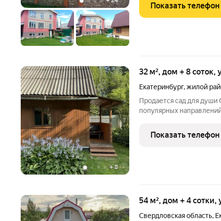
+
24
Показать телефон
32 м², дом + 8 соток,
Екатеринбург
,
жилой рай
Продается сад для души 
популярных направлений 
города по Тюменскому тр
Косулино, в 5 мин. на ма
Показать телефон
развитая
+
8
54 м², дом + 4 сотки,
Свердловская область
,
Е