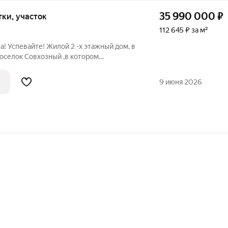
35 990 000
₽
отки, участок
112 645 ₽ за м²
! Успевайте! Жилой 2 -х этажный дом, в
 поселок Совхозный ,в котором
кт, живописное место рядом с
 с детьми и с родителями. На каждом
9 июня 2026
е