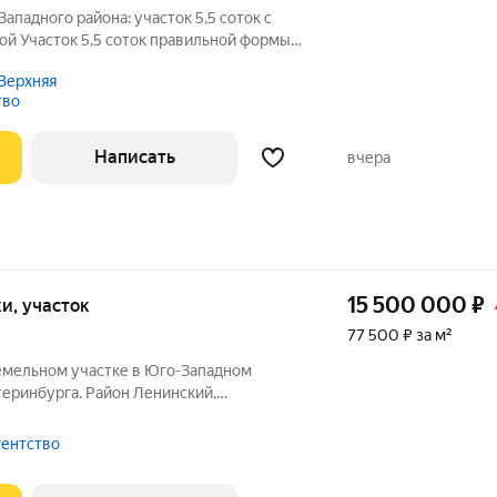
ападного района: участок 5,5 соток с
ой Участок 5,5 соток правильной формы
: Въездная группа с
Верхняя
илей. Зона для огорода с
тво
Написать
вчера
15 500 000
₽
ки, участок
77 500 ₽ за м²
земельном участке в Юго-Западном
теринбурга. Район Ленинский,
 улица Амурская и Ковровый переулок.
в 2016 году из многослойного
гентство
 из