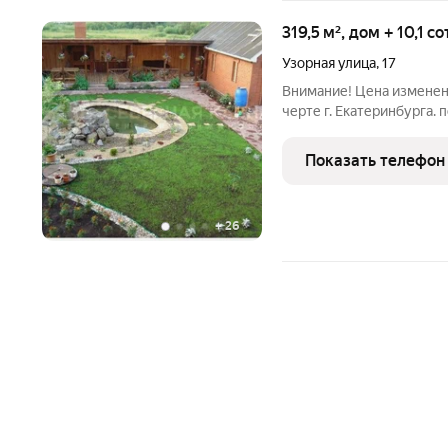
319,5 м², дом + 10,1 с
Узорная улица
,
17
Внимание! Цена изменена
черте г. Екатеринбурга.
расположен данный объе
водоемом. Дом для семьи
Показать телефон
этаже санузлы, спальны
+
26