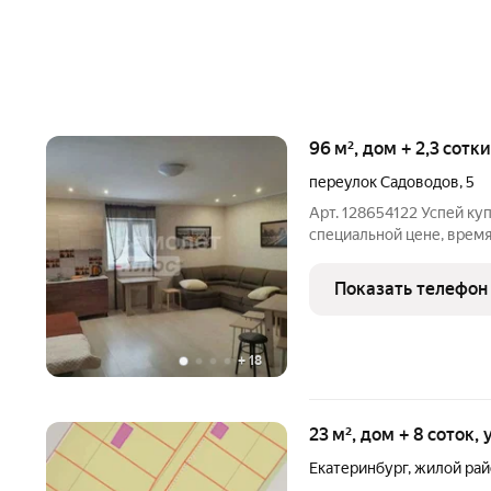
96 м², дом + 2,3 сотк
переулок Садоводов
,
5
Арт. 128654122 Успей ку
специальной цене, врем
начинаю обзвон ВСЕХ ин
с газовым отоплением, во
Показать телефон
отделка
+
18
23 м², дом + 8 соток,
Екатеринбург
,
жилой рай