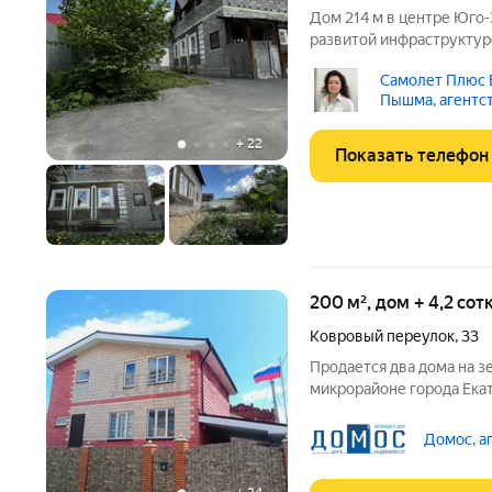
Дом 214 м в центре Юго-З
развитой инфраструктур
ухоженный, продуманный до мелочей
Самолет Плюс 
площадкой для парковки 23 автомоб
Пышма, агентс
теплицами для
+
22
Показать телефон
200 м², дом + 4,2 сот
Ковровый переулок
,
33
Продается два дома на 
микрорайоне города Ека
ближайший перекрёсток-
Основной дом построен 
Домос, а
теплоблока. Дом состоит