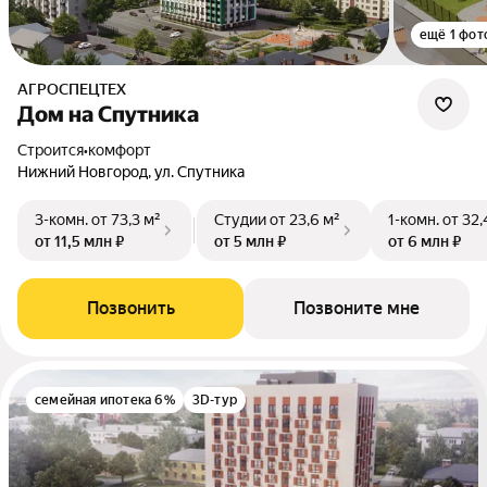
ещё 1 фот
АГРОСПЕЦТЕХ
Дом на Спутника
Строится
•
комфорт
Нижний Новгород, ул. Спутника
3-комн.
от 73,3 м²
Студии
от 23,6 м²
1-комн.
от 32,
от 11,5 млн ₽
от 5 млн ₽
от 6 млн ₽
Позвонить
Позвоните мне
семейная ипотека 6%
3D-тур