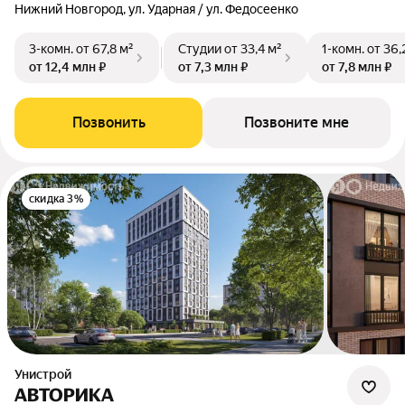
Нижний Новгород, ул. Ударная / ул. Федосеенко
3-комн.
от 67,8 м²
Студии
от 33,4 м²
1-комн.
от 36,
от 12,4 млн ₽
от 7,3 млн ₽
от 7,8 млн ₽
Позвонить
Позвоните мне
скидка 3%
Унистрой
АВТОРИКА