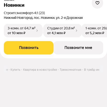
Новинки
Строится
•
комфорт
•
4.1 (23)
Нижний Новгород, пос. Новинки, ул. 2-я Дорожная
3-комн.
от 64,7 м²
Студии
от 20,8 м²
1-комн.
от 29,
от 10 млн ₽
от 4,1 млн ₽
от 5,2 млн ₽
Позвонить
Позвоните мне
инске
Купить
Квартира в новостройке
Трехкомнатные
В трейд-ин