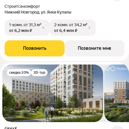
Строится
•
комфорт
Нижний Новгород, ул. Янки Купалы
1-комн.
от 31,3 м²
2-комн.
от 34,2 м²
от 6,2 млн ₽
от 6,4 млн ₽
Позвонить
Позвоните мне
скидка 20%
3D-тур
GloraX