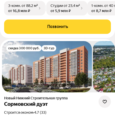
3-комн.
от 88,2 м²
Студии
от 23,4 м²
1-комн.
от 40 
от 16,8 млн ₽
от 5,9 млн ₽
от 8,7 млн ₽
Позвонить
скидка 300 000 руб.
3D-тур
Новый Нижний Строительная группа
Сормовский дуэт
Строится
•
эконом
•
4.7 (33)