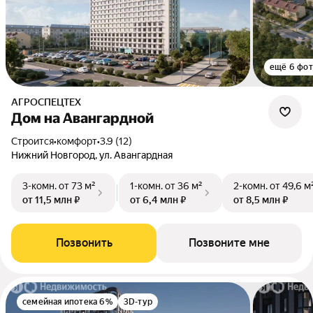
ещё 6 фо
АГРОСПЕЦТЕХ
Дом на Авангардной
Строится
•
комфорт
•
3.9 (12)
Нижний Новгород, ул. Авангардная
3-комн.
от 73 м²
1-комн.
от 36 м²
2-комн.
от 49,6 м
от 11,5 млн ₽
от 6,4 млн ₽
от 8,5 млн ₽
Позвонить
Позвоните мне
семейная ипотека 6%
3D-тур