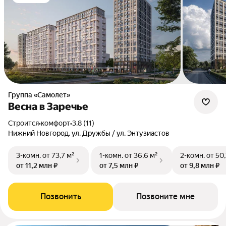
Группа «Самолет»
Весна в Заречье
Строится
•
комфорт
•
3.8 (11)
Нижний Новгород, ул. Дружбы / ул. Энтузиастов
3-комн.
от 73,7 м²
1-комн.
от 36,6 м²
2-комн.
от 50,
от 11,2 млн ₽
от 7,5 млн ₽
от 9,8 млн ₽
Позвонить
Позвоните мне