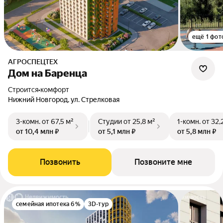
ещё 1 фот
АГРОСПЕЦТЕХ
Дом на Баренца
Строится
•
комфорт
Нижний Новгород, ул. Стрелковая
3-комн.
от 67,5 м²
Студии
от 25,8 м²
1-комн.
от 32,
от 10,4 млн ₽
от 5,1 млн ₽
от 5,8 млн ₽
Позвонить
Позвоните мне
семейная ипотека 6%
3D-тур