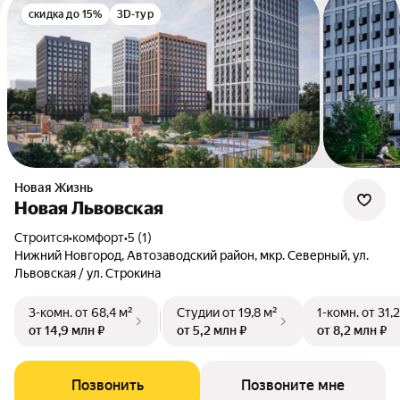
скидка до 15%
3D-тур
Новая Жизнь
Новая Львовская
Строится
•
комфорт
•
5 (1)
Нижний Новгород, Автозаводский район, мкр. Северный, ул.
Львовская / ул. Строкина
3-комн.
от 68,4 м²
Студии
от 19,8 м²
1-комн.
от 31,
от 14,9 млн ₽
от 5,2 млн ₽
от 8,2 млн ₽
Позвонить
Позвоните мне