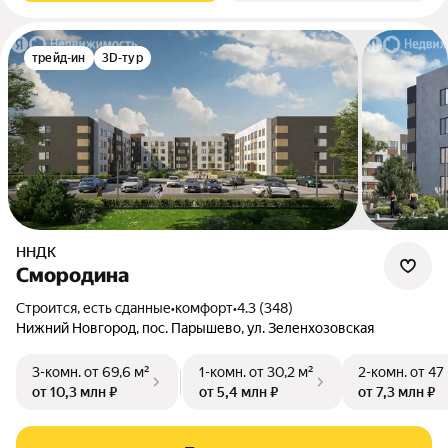
трейд-ин
3D-тур
ННДК
Смородина
Строится, есть сданные
•
комфорт
•
4.3 (348)
Нижний Новгород, пос. Парышево, ул. Зеленхозовская
3-комн.
от 69,6 м²
1-комн.
от 30,2 м²
2-комн.
от 47
от 10,3 млн ₽
от 5,4 млн ₽
от 7,3 млн ₽