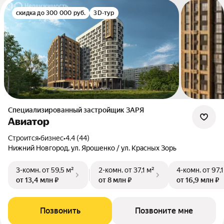
скидка до 300 000 руб.
3D-тур
Специализированный застройщик ЗАРЯ
Авиатор
Строится
•
бизнес
•
4.4 (44)
Нижний Новгород, ул. Ярошенко / ул. Красных Зорь
3-комн.
от 59,5 м²
2-комн.
от 37,1 м²
4-комн.
от 97,1
от 13,4 млн ₽
от 8 млн ₽
от 16,9 млн ₽
Позвонить
Позвоните мне