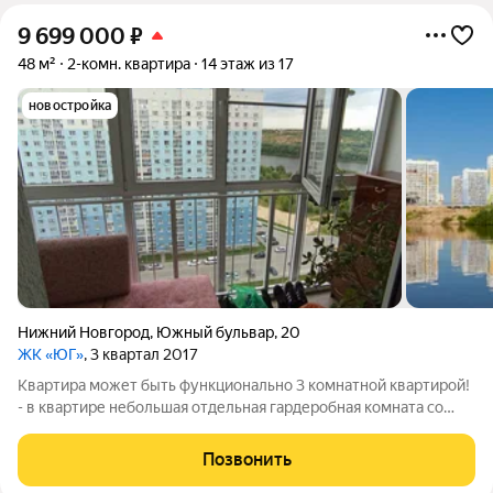
9 699 000
₽
48 м²
2-комн. квартира
14 этаж из 17
новостройка
Нижний Новгород
,
Южный бульвар
,
20
ЖК «ЮГ»
, 3 квартал 2017
Квартира может быть функционально 3 комнатной квартирой!
- в квартире небольшая отдельная гардеробная комната со
своим окном, дверью и батареей которая может
использоваться как кабинет или небольшая комната! - мы
Позвонить
используем как огромный гардероб т.к.