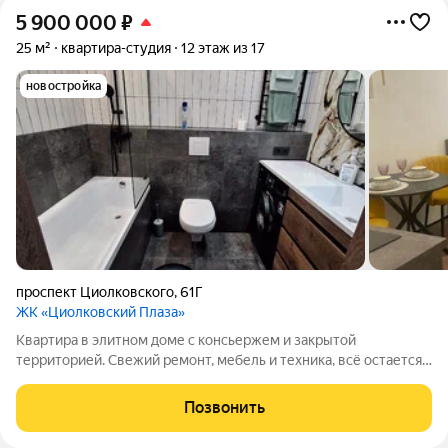
5 900 000
₽
25 м²
квартира-студия
12 этаж из 17
новостройка
проспект Циолковского
,
61Г
ЖК «Циолковский Плаза»
Квартира в элитном доме с консьержем и закрытой
территорией. Свежий ремонт, мебель и техника, всё остается.
Прямая продажа, быстрый выход на сделку.
Позвонить