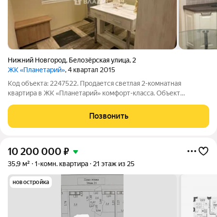
Нижний Новгород
,
Белозёрская улица
,
2
ЖК «Планетарий»
, 4 квартал 2015
Код объекта: 2247522. Продается светлая 2-комнатная
квартира в ЖК «Планетарий» комфорт-класса. Объект
полностью готов к проживанию, выполнен дизайнерский
ремонт, вложений не требует. Расположен в центральной
Позвонить
части Сормовского района за ТЦ «Золотая
10 200 000
₽
35,9 м²
1-комн. квартира
21 этаж из 25
новостройка