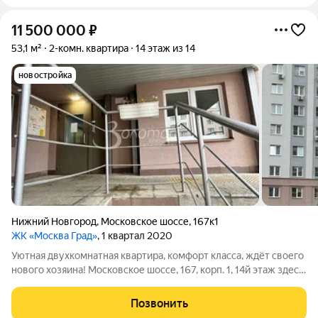
11 500 000
₽
53,1 м²
2-комн. квартира
14 этаж из 14
новостройка
Нижний Новгород
,
Московское шоссе
,
167к1
ЖК «Москва Град»
, 1 квартал 2020
Уютная двухкомнатная квартира, комфорт класса, ждёт своего
нового хозяина! Московское шоссе, 167, корп. 1, 14й этаж здесь
вас ждёт комфорт и простор. 53 м2 продуманного
пространства, где всё создано для вашего удобства: светлая
Позвонить
спальня (14,25 м2)