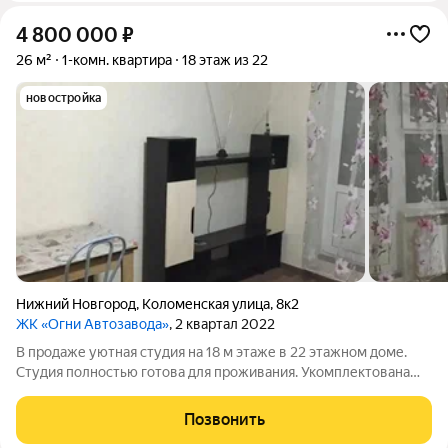
4 800 000
₽
26 м²
1-комн. квартира
18 этаж из 22
новостройка
Нижний Новгород
,
Коломенская улица
,
8к2
ЖК «Огни Автозавода»
, 2 квартал 2022
В продаже уютная студия на 18 м этаже в 22 этажном доме.
Студия полностью готова для проживания. Укомплектована
мебелью и техникой. Большая застекленная лоджия. Дом
расположен в тихом районе с хорошей транспортной
Позвонить
доступностью и развитой