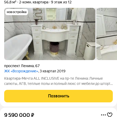
56,8 м²
2-комн. квартира
9 этаж из 12
новостройка
проспект Ленина
,
67
ЖК «Возрождение»
, 3 квартал 2019
Квартира-Мечта ALL INCLUSIVE на пр-те Ленина: Личные
салюты, АГВ, теплые полы и полный люкс от мебели до штор!
Вы нашли не просто квадратные метры, а готовую
кинодекорацию для вашей роскошной жизни. Никаких
Позвонить
ремонтов, строительной пыли и бесконечных
9 590 000
₽