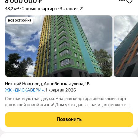
8 000 000
₽
48,2 м²
2-комн. квартира
3 этаж из 21
новостройка
Нижний Новгород
,
Актюбинская улица
,
1В
ЖК «ДИСКАВЕРИ»
, 1 квартал 2026
Светлая и уютная двухкомнатная квартира идеальный старт
для вашей новой жизни! Дом уже сдан, а значит, вы можете
планировать переезд в самое ближайшее время. Это
предложение для тех, кто ценит правильную планировку и
Позвонить
хочет создать интерьер под себя.