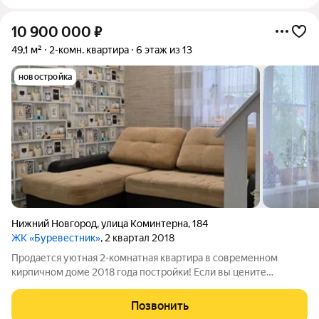
10 900 000
₽
49,1 м²
2-комн. квартира
6 этаж из 13
новостройка
Нижний Новгород
,
улица Коминтерна
,
184
ЖК «Буревестник»
, 2 квартал 2018
Продается уютная 2-комнатная квартира в современном
кирпичном доме 2018 года постройки! Если вы цените
комфорт, качество и удобное расположение, это предложение
именно для вас! О квартире Светлая и просторная 2-комнатная
Позвонить
квартира с современным