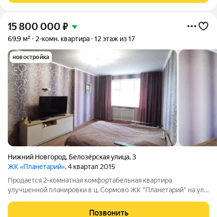
15 800 000
₽
69,9 м²
2-комн. квартира
12 этаж из 17
новостройка
Нижний Новгород
,
Белозёрская улица
,
3
ЖК «Планетарий»
, 4 квартал 2015
Продается 2-комнатная комфортабельная квартира
улучшенной планировки в ц. Сормово ЖК "Планетарий" на ул.
Белозерская, д. 3 на 12/17 эт.дома 2013 года постройки.
Просторная уютная квартира с современным ремонтом.
Позвонить