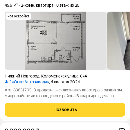
49,9 м²
2-комн. квартира
8 этаж из 25
новостройка
Нижний Новгород
,
Коломенская улица
,
8к4
ЖК «Огни Автозавода»
, 4 квартал 2024
Арт. 83831795. В продаже эксклюзивная квартира в развитом
микрорайоне автозаводского района В квартире сделана
перепланировка (Узаконена),увеличена площадь одной из
комнат,что позволит разместить там кухню-гостиную В
Позвонить
спальне на полу выложен дорогой