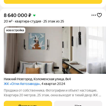
Отличная планировка - изолированные
8 640 000
₽
20 м²
квартира-студия
25 этаж из 25
новостройка
Нижний Новгород
,
Коломенская улица
,
8к4
ЖК «Огни Автозавода»
, 4 квартал 2024
Продажа от собственника. Фотографии и объект настоящие.
Квартира 20 метров, 25 этаж, окна выходят в тихий двор ЖК и
на берег Оки. Квартира разделена на функциональные зоны:
кухня, обеденная зона, спальня, рабочая зона. Все продумано