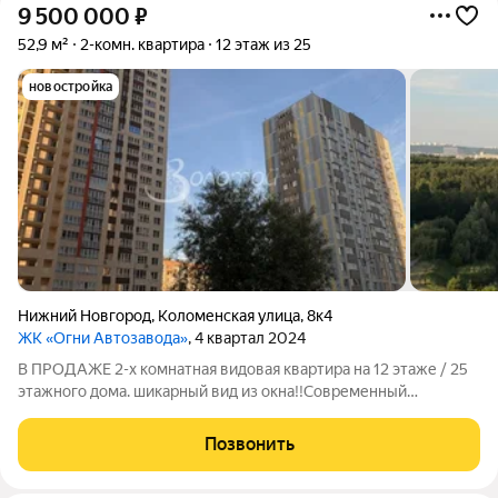
9 500 000
₽
52,9 м²
2-комн. квартира
12 этаж из 25
новостройка
Нижний Новгород
,
Коломенская улица
,
8к4
ЖК «Огни Автозавода»
, 4 квартал 2024
В ПРОДАЖE 2-x комнатная видовая квартира на 12 этаже / 25
этажного дома. шикарный вид из окна!!Современный
монолитный дом, сдан в декабре 2024 года. Отделка White box
(предчистовая). ( стены выровнены, стяжка на полу,
Позвонить
разведенная электрика) идеально