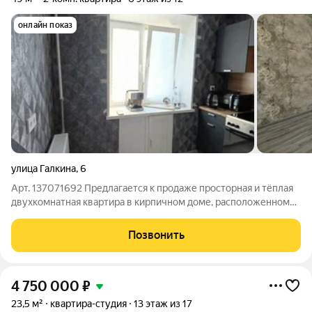
онлайн показ
улица Галкина
,
6
Арт. 137071692 Предлагается к продаже просторная и тёплая
двухкомнатная квартира в кирпичном доме, расположенном
по адресу: город Дзержинск, ул. Галкина, д. 6. Этот 12-этажный
дом славится своим качеством и надёжностью, а также
Позвонить
отличным состоянием.
4 750 000
₽
23,5 м²
квартира-студия
13 этаж из 17