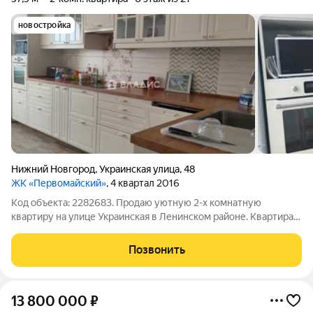
новостройка
Нижний Новгород
,
Украинская улица
,
48
ЖК «Первомайский»
, 4 квартал 2016
Код объекта: 2282683. Продаю уютную 2-х комнатную
квартиру на улице Украинская в Ленинском районе. Квартира
общей площадью 57,5 кв.метров с лоджией; большая гостиная
21,3 кв.метров. квадратная кухня 8,7 кв.метров со встроенным
Позвонить
кухонным гарнитуром
13 800 000
₽