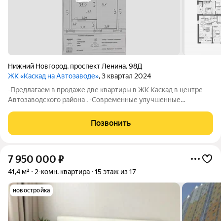
Нижний Новгород
,
проспект Ленина
,
98Д
ЖК «Каскад на Автозаводе»
, 3 квартал 2024
-Предлагаем в продаже две квартиры в ЖК Каскад в центре
Автозаводского района . -Современные улучшенные
планировки . -Одна квартира представлена в объявлении ,
вторую вы можете посмотреть на посмотре . И выбрать
Позвонить
лучшую для Вас. -Общая площадь данной
7 950 000
₽
41,4 м²
2-комн. квартира
15 этаж из 17
новостройка