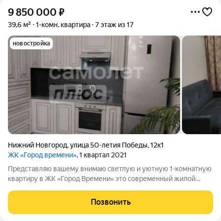
9 850 000
₽
39,6 м²
1-комн. квартира
7 этаж из 17
новостройка
Нижний Новгород
,
улица 50-летия Победы
,
12к1
ЖК «Город времени»
, 1 квартал 2021
Представляю вашему внимаю светлую и уютную 1-комнатную
квартиру в ЖК «Город Времени» это современный жилой
комплекс комфорт-класса, расположившийся на улице 50-
летия Победы, в Московском районе. Квартира площадью 40,5
Позвонить
кв, на 7 этажe 17 этажного