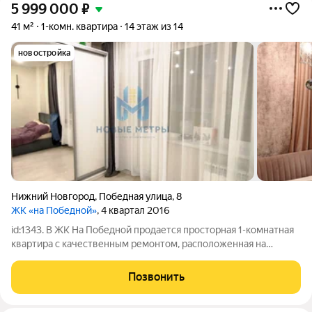
5 999 000
₽
41 м²
1-комн. квартира
14 этаж из 14
новостройка
Нижний Новгород
,
Победная улица
,
8
ЖК «на Победной»
, 4 квартал 2016
id:1343. В ЖК На Победной продается просторная 1-комнатная
квартира с качественным ремонтом, расположенная на
верхнем 14-ом этаже (выше технический этаж). Общая
площадь квартиры 41 кв.м. Кирпичный дом с современным
Позвонить
проектом; расположен в центре 7-го