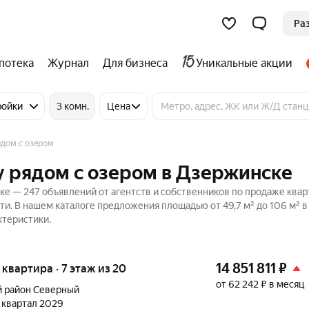
Ра
потека
Журнал
Для бизнеса
Уникальные акции
ройки
3 комн.
Цена
ядом с озером
у рядом с озером в Дзержинске
е — 247 объявлений от агентств и собственников по продаже квар
и. В нашем каталоге предложения площадью от 49,7 м² до 106 м² в
ктеристики.
14 851 811
₽
я квартира · 7 этаж из 20
от 62 242 ₽ в месяц
 район Северный
3 квартал 2029