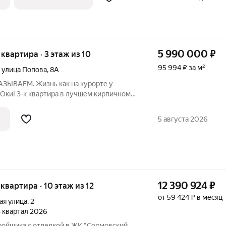
5 990 000
₽
я квартира · 3 этаж из 10
95 994 ₽ за м²
,
улица Попова
,
8А
ЗЫВАЕМ. Жизнь как на курорте у
Оки! 3-к квартира в лучшем кирпичном
г. Дзержинск, ул. Попова, д.
0-этажного кирпичного дома (1990 г.
5 августа 2026
щая
12 390 924
₽
я квартира · 10 этаж из 12
от 59 424 ₽ в месяц
ая улица
,
2
 3 квартал 2026
тройщика с отделкой в ЖК "Сормовский