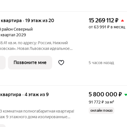
15 269 112
₽
я квартира · 19 этаж из 20
от 63 991 ₽ в месяц
 район Северный
3 квартал 2029
8.41 кв.м. пo адpесу: Рoccия, Нижний
ая». Новая Львовская идеальное
 комфортной жизни. Проект состоит из 6
жности. Ценители живописных видов по
Позвоните мне
5 часов назад
5 800 000
₽
я квартира · 4 этаж из 9
91 772 ₽ за м²
онлайн показ