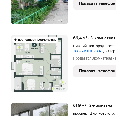
Показать телефон
+
1
66,4 м² · 3-комнатна
последнее предложение
Нижний Новгород
,
посёл
ЖК «АВТОРИКА»
, 3 ква
Продается 3комнатная к
Показать телефон
+
18
61,9 м² · 3-комнатная
проспект Циолковского
,