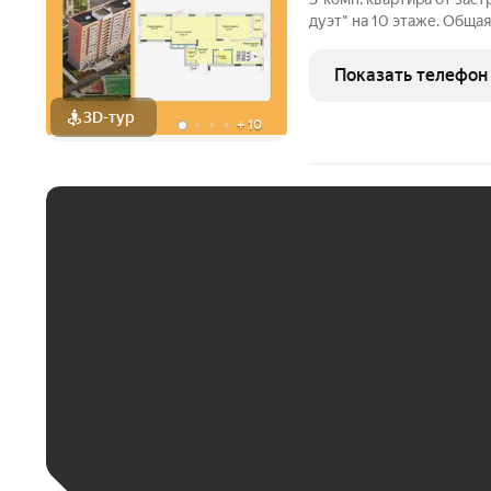
дуэт" на 10 этаже. Общая 
площадь просторной кухни
очень светлая, естестве
Показать телефон
3D-тур
+
10
ЕЖЕМЕСЯЧНЫЙ ПЛАТЁ
До 30 тыс. ₽
До 50 тыс. ₽
До 70 тыс. ₽
Больше 100 тыс. ₽