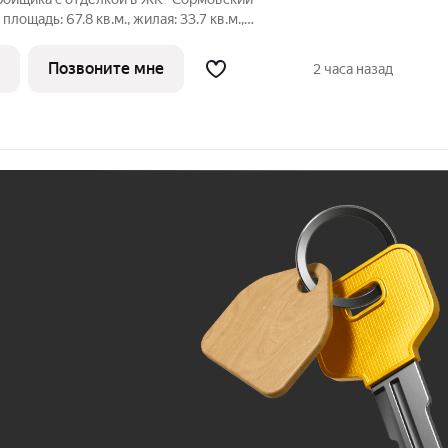
площадь: 67.8 кв.м., жилая: 33.7 кв.м.,
-столовой: 18.5 кв.м. Угловая квартира,
нная вентиляция при открытии окон. В
Позвоните мне
2 часа назад
Ж
До 100 тыс. ₽