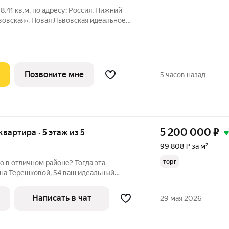
8.41 кв.м. пo адpесу: Рoccия, Нижний
ая». Новая Львовская идеальное
 комфортной жизни. Проект состоит из 6
жности. Ценители живописных видов по
Позвоните мне
5 часов назад
5 200 000
₽
 квартира · 5 этаж из 5
99 808 ₽ за м²
торг
 в отличном районе? Тогда эта
ковой, 54 ваш идеальный
ы заходите в свою новую, светлую и
лощадью 52.1 кв.м. Здесь уже сделан
Написать в чат
29 мая 2026