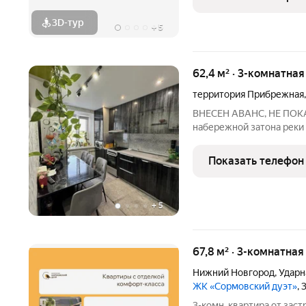
решает всё:
3D-тур
+
5
62,4 м² · 3-комнатна
территория Прибрежная
ВНЕСЕН АВАНС, НЕ ПОКА
набережной затона реки 
доме Дзержинска! Адрес: 
8аПараметры: 3-й этаж 1
Показать телефон
постройки).Площадь: Об
+
5
67,8 м² · 3-комнатна
Нижний Новгород
,
Ударн
ЖК «Сормовский дуэт»
,
3-комн. квартира от зас