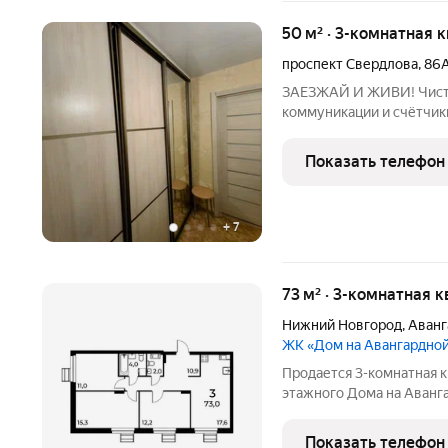
50 м² · 3-комнатная к
проспект Свердлова
,
86
ЗАЕЗЖАЙ И ЖИВИ! Чиста
коммуникации и счётчики
оборудована сигнализаци
автомобиля, велосипеды 
Показать телефон
удобству ДВА
+
7
73 м² · 3-комнатная к
Нижний Новгород
,
Аванг
ЖК «Дом на Авангардно
Продается 3-комнатная к
этажного Дома на Аванг
Авангардной от надежн
идеальное место для вас
Показать телефон