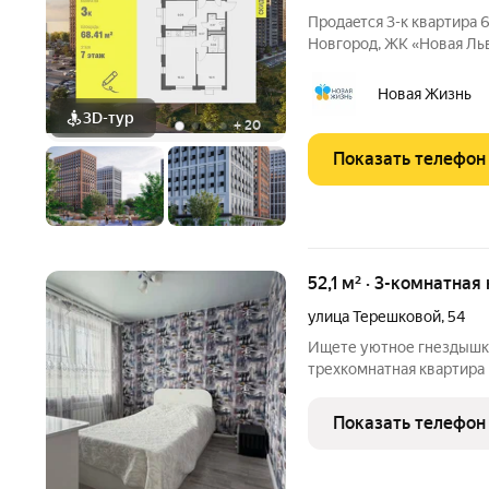
Продаeтся 3-к квартира 6
Новгород, ЖK «Новая Львовск
место для размеренной и
жилых домов разной эта
Новая Жизнь
3D-тур
+
20
Показать телефон
52,1 м² · 3-комнатная
улица Терешковой
,
54
Ищете уютное гнездышко
трехкомнатная квартира на Тереш
вариант! Представьте: в
очень теплую квартиру п
Показать телефон
капитальный ремонт, так