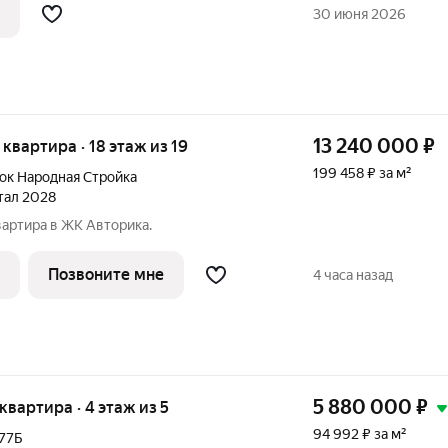
пластиковые, на разные стороны квартира требует ремонта Все
30 июня 2026
13 240 000
₽
я квартира · 18 этаж из 19
199 458 ₽ за м²
ок Народная Стройка
ртал 2028
вартира в ЖК Авторика.
Позвоните мне
4 часа назад
5 880 000
₽
 квартира · 4 этаж из 5
94 992 ₽ за м²
77Б