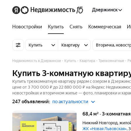
Дзержинск
Новостройки
Купить
Снять
Коммерческая
И
Купить
Квартиру
Вторичка, новост
Недвижимость в Дзержинске
Купить
Квартира
Трехкомнатные
Р
Купить 3-комнатную квартир
Купить трехкомнатную квартиру рядом с озером в Дзержинск
цене от 3 700 000 ₽ до 22 880 000 ₽ на Яндекс Недвижимост
новостройках и вторичном жилье — фото, планировки и хара
247 объявлений:
по актуальности
68,4 м² · 3-комнатна
Нижний Новгород
,
жилой
ЖК «Новая Львовская»
, 