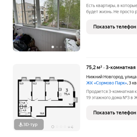
Есть квартиры, в которы
будет жизнь. Не просто 
разговоры на кухне, дет
есть квартиры, где прос
Показать телефон
как раз
+
9
75,2 м² · 3-комнатная
Нижний Новгород
,
улица
ЖК «Сормово Парк»
, 3 
Продается 3-комнатная к
19 этажного дома №3 в 
Сормово Парк расположе
локации Сормовского ра
Показать телефон
комплекса Сормовский
3D-тур
+
4