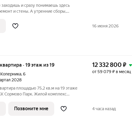
е заходишь и сразу понимаешь здесь
ремонт и стены. А утренние сборы,
ский смех и привычный семейный ритм. А
то квадратные метры. И вот эта квартира
16 июня 2026
12 332 800
₽
 квартира · 19 этаж из 19
от 59 079 ₽ в месяц
 Коперника
,
6
квартал 2028
вартира площадью 75,2 кв.м на 19 этаже
ЖК Сормово Парк. Жилой комплекс
н в самой зеленой и центральной
йона Нижнего Новгорода. В окружении
Позвоните мне
4 часа назад