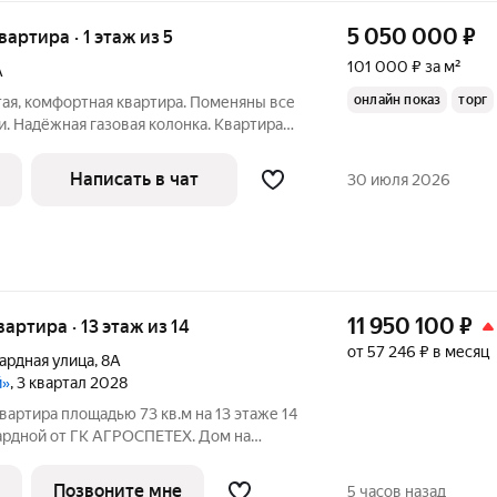
5 050 000
₽
вартира · 1 этаж из 5
101 000 ₽ за м²
А
онлайн показ
торг
я, комфортная квартира. Поменяны все
. Надёжная газовая колонка. Квартира
ей. Если понадобиться хранить колёса от
или какую-либо утварь - к Вашему
Написать в чат
30 июля 2026
11 950 100
₽
вартира · 13 этаж из 14
от 57 246 ₽ в месяц
ардная улица
,
8А
й»
, 3 квартал 2028
вартира площадью 73 кв.м на 13 этаже 14
ардной от ГК АГРОСПЕТЕХ. Дом на
ого застройщика ГК АГРОСПЕЦТЕХ
 и вашей семьи! Расположение, которое
Позвоните мне
5 часов назад