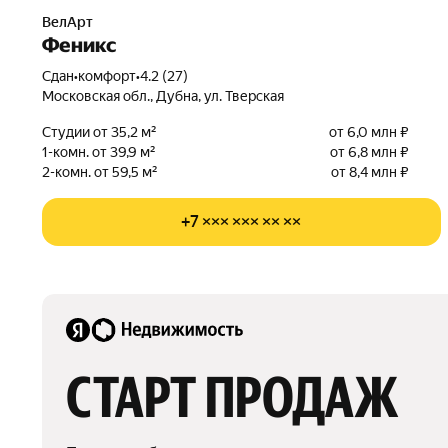
ВелАрт
Феникс
Сдан
•
комфорт
•
4.2 (27)
Московская обл., Дубна, ул. Тверская
Студии от 35,2 м²
от 6,0 млн ₽
1-комн. от 39,9 м²
от 6,8 млн ₽
2-комн. от 59,5 м²
от 8,4 млн ₽
+7 ××× ××× ×× ××
СТАРТ ПРОДАЖ