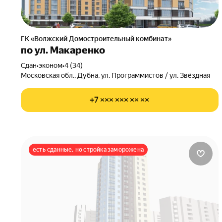
ГК «Волжский Домостроительный комбинат»
по ул. Макаренко
Сдан
•
эконом
•
4 (34)
Московская обл., Дубна, ул. Программистов / ул. Звёздная
+7 ××× ××× ×× ××
есть сданные, но стройка заморожена