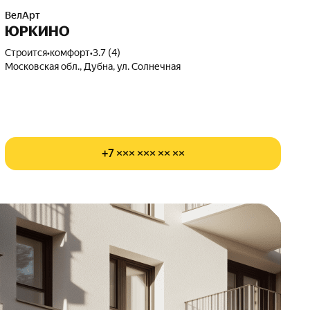
ВелАрт
ЮРКИНО
Строится
•
комфорт
•
3.7 (4)
Московская обл., Дубна, ул. Солнечная
+7 ××× ××× ×× ××