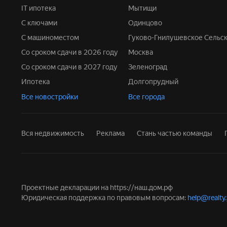
IT ипотека
Мытищи
С ключами
Одинцово
С машиноместом
Гуково-Гнилушевское Сельс
Со сроком сдачи в 2026 году
Москва
Со сроком сдачи в 2027 году
Зеленоград
Ипотека
Долгопрудный
Все новостройки
Все города
Вся недвижимость
Реклама
Стань частью команды
Проектные декларации на
https://наш.дом.рф
Юридическая поддержка по правовым вопросам:
help@realty