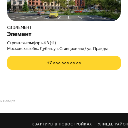
СЗ ЭЛЕМЕНТ
Элемент
Строится
•
комфорт
•
4.3 (11)
Московская обл., Дубна, ул. Станционная / ул. Правды
+7 ××× ××× ×× ××
к ВелАрт
КВАРТИРЫ В НОВОСТРОЙКАХ
УЛИЦЫ, РАЙО