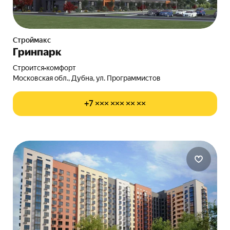
Строймакс
Гринпарк
Строится
•
комфорт
Московская обл., Дубна, ул. Программистов
+7 ××× ××× ×× ××