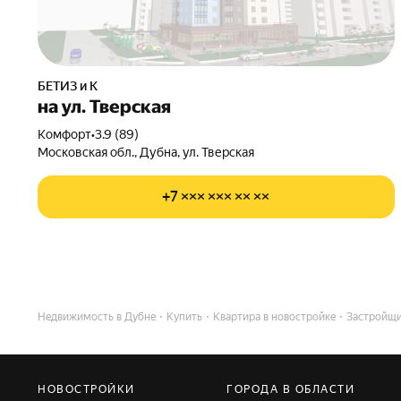
БЕТИЗ и К
на ул. Тверская
комфорт
•
3.9 (89)
Московская обл., Дубна, ул. Тверская
+7 ××× ××× ×× ××
Недвижимость в Дубне
Купить
Квартира в новостройке
Застройщи
НОВОСТРОЙКИ
ГОРОДА В ОБЛАСТИ