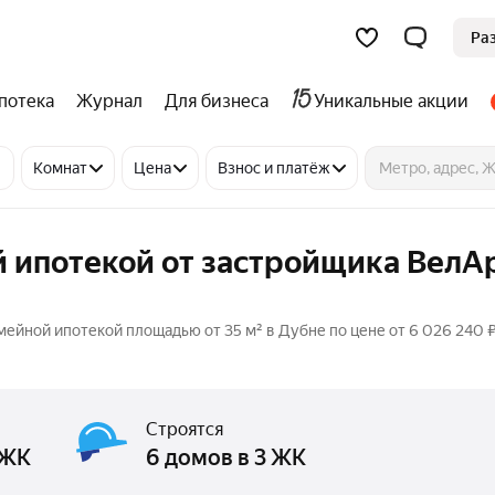
Ра
потека
Журнал
Для бизнеса
Уникальные акции
Комнат
Цена
Взнос и платёж
 ипотекой от застройщика ВелАр
мейной ипотекой площадью от 35 м² в Дубне по цене от 6 026 240 
Строятся
 ЖК
6 домов в 3 ЖК