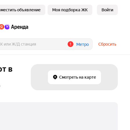
зместить объявление
Моя подборка ЖК
Войти
1
Сбросить
Метро
т в
Смотреть на карте
₽