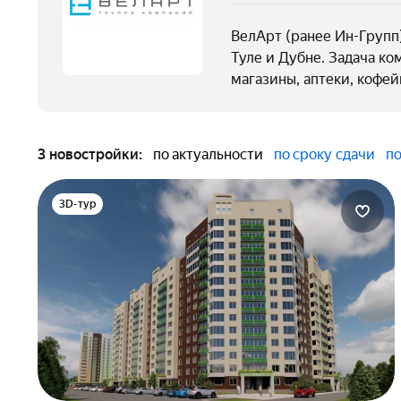
ВелАрт (ранее Ин-Групп
Туле и Дубне. Задача ко
магазины, аптеки, кофей
3 новостройки:
по актуальности
по сроку сдачи
по
3D-тур