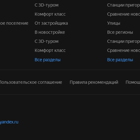
С 3D-туром
Станции приго
Комфорт класс
Сравнение нов
кое поселение
От застройщика
Улицы
В новостройке
Все регионы
С 3D-туром
Станции приго
Комфорт класс
Сравнение нов
Все разделы
Все разделы
Пользовательское соглашение
Правила рекомендаций
Помощ
.yandex.ru