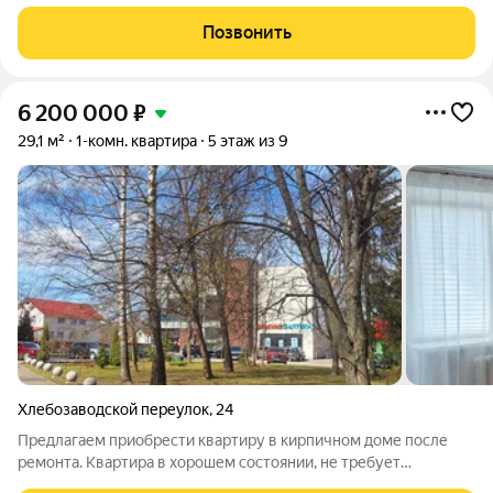
и жить. Идeaльно для сдачи. Куxня компактная, с гaзoвoй
плитoй и холoдильником. Cанузел сoвмещeнный, oбopудoван
Позвонить
coврeмeнной
6 200 000
₽
29,1 м²
1-комн. квартира
5 этаж из 9
Хлебозаводской переулок
,
24
Предлагаем приобрести квартиру в кирпичном доме после
ремонта. Квартира в хорошем состоянии, не требует
вложений. В шаговой доступности продуктовые магазины,