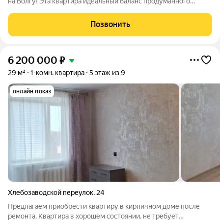
на Волгу! Эта квартира идеальный баланс продуманного
пространства, развитой инфраструктуры и вдохновляющих
видов. Общая площадь (36.9 м) Каждый квадратный метр
Позвонить
здесь используется с пользой:
6 200 000
₽
29 м²
1-комн. квартира
5 этаж из 9
онлайн показ
Хлебозаводской переулок
,
24
Предлагаем приобрести квартиру в кирпичном доме после
ремонта. Квартира в хорошем состоянии, не требует