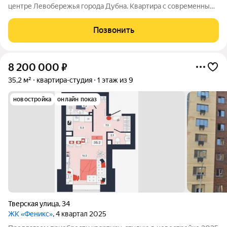
центре Левобережья города Дубна. Квартира с современным
ремонтом можно сразу заехать и жить без дополнительных
вложений. Светлая, тёплая и комфортная для проживания
Позвонить
одного человека, пары или
8 200 000
₽
35,2 м²
квартира-студия
1 этаж из 9
новостройка
онлайн показ
Тверская улица
,
34
ЖК «Феникс»
, 4 квартал 2025