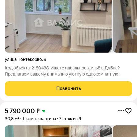
улица Понтекорво
,
9
Код объекта: 2180438. Ищете идеальное жильё в Дубне?
Предлагаем вашему вниманию уютную однокомнатную
квартиру по адресу: улица Понтекорво, 9. Это прекрасный
выбор для тех, кто ценит комфорт и удобство! Квартира
Позвонить
расположена на втором этаже
5 790 000
₽
30,8 м²
1-комн. квартира
7 этаж из 9