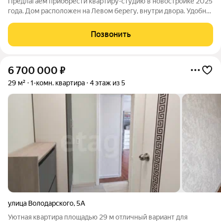
Предлагаем приобрести квартиру-студию в новостройке 2025
года. Дом расположен на Левом берегу, внутри двора. Удобная
современная планировка: комната 16,3кв.м совмещенная с
кухней 5,3кв.м, раздельный санузел, в коридоре 7,3кв.м есть
Позвонить
место для
6 700 000
₽
29 м²
1-комн. квартира
4 этаж из 5
улица Володарского
,
5А
Уютная квартира площадью 29 м отличный вариант для