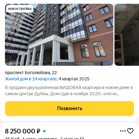
новостройка
проспект Боголюбова
,
22
Жилой дом в 24 квартале
, 4 квартал 2025
В продaжe двухуровневая ВИДOВAЯ квартира в новом доме в
самом центре Дубны. Дом сдан в ноябре 2025г, ключи
получены. Квартира без отделки - реализуете свои самые
смелые фантазии. Санузел совмещен. Просторная кухня с
Позвонить
выходом на застекленную лоджию. На
8 250 000
₽