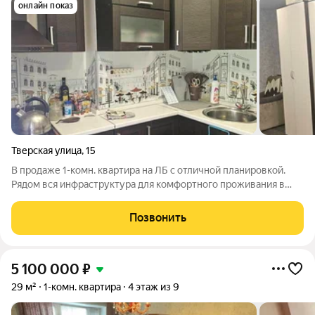
онлайн показ
Тверская улица
,
15
В продаже 1-комн. квартира на ЛБ с отличной планировкой.
Рядом вся инфраструктура для комфортного проживания в
городе. Окна ПВХ во всей квартире, вид во двор (тихо и
зелено). Просторный коридор с возможностью организации
Позвонить
большого количества мест для
5 100 000
₽
29 м²
1-комн. квартира
4 этаж из 9