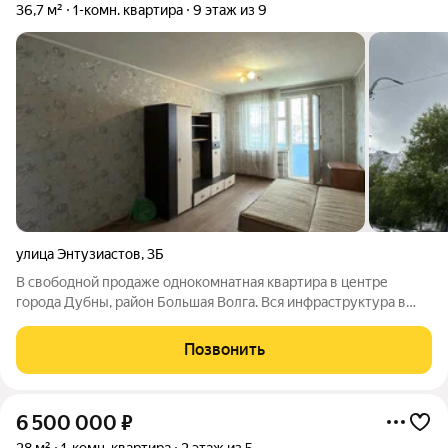
36,7 м²
1-комн. квартира
9 этаж из 9
улица Энтузиастов
,
3Б
В свободной продаже однокомнатная квартира в центре
города Дубны, район Большая Волга. Вся инфраструктура в
шаговой доступности. Один взрослый собственник, в квартире
никто не зарегистрирован. Более 5 лет в собственности.
Позвонить
Быстрый выход на сделку.
6 500 000
₽