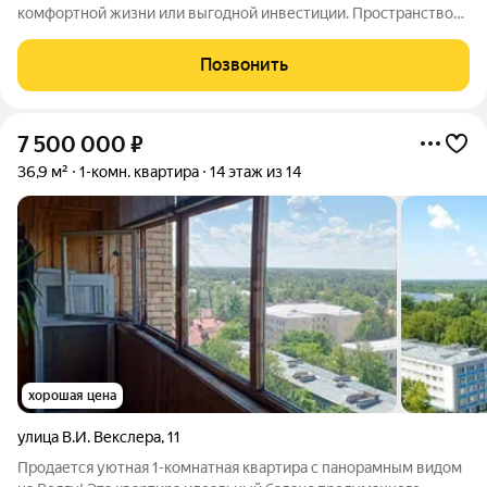
комфортной жизни или выгодной инвестиции. Пространство
продумано и функционально, квартира светлая и аккуратная.
Дом расположен в удобном районе: рядом школа и детский
Позвонить
сад, что особенно удобно для
7 500 000
₽
36,9 м²
1-комн. квартира
14 этаж из 14
хорошая цена
улица В.И. Векслера
,
11
Продается уютная 1-комнатная квартира с панорамным видом