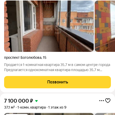
проспект Боголюбова
,
15
Продается 1-комнатная квартира 35,7 м в самом центре города
Предлагается однокомнатная квартира площадью 35,7 м
отличный вариант для тех, кто хочет сделать ремонт
полностью под свои предпочтения, не переплачивая за чужие
Позвонить
дизайнерские решения.
7 100 000
₽
37,1 м²
1-комн. квартира
1 этаж из 9