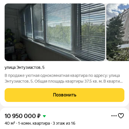
улица Энтузиастов
,
5
В продаже уютная однокомнатная квартира по адресу: улица
Энтузиастов, 5. Общая площадь квартиры 37.5 кв. м. В квартире
выполнен косметический ремонт, поэтому можно сразу
заехать и жить. Комната светлая, с выходом на просторную
Позвонить
утепленную лоджию. Есть
10 950 000
₽
40 м²
1-комн. квартира
3 этаж из 16