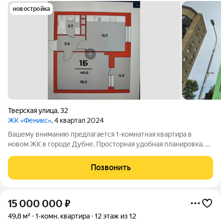
новостройка
Тверская улица
,
32
ЖК «Феникс»
, 4 квартал 2024
Вашему вниманию предлагается 1-комнатная квартира в
новом ЖК в городе Дубне. Просторная удобная планировка, в
квартире сделан свежий современный ремонт с
использованием качественных и дорогих материалов. Кухня
Позвонить
площадью 11,7 кв. метров, оборудована
15 000 000
₽
49,8 м²
1-комн. квартира
12 этаж из 12