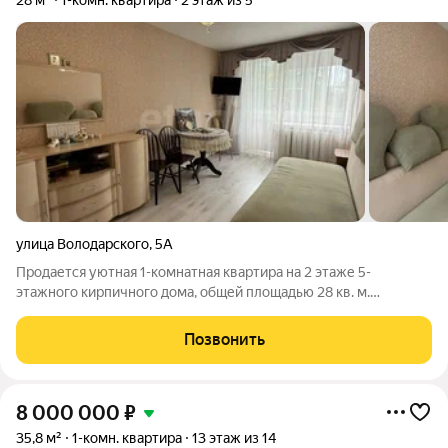
28 м²
1-комн. квартира
2 этаж из 5
улица Володарского
,
5А
Продается уютная 1-комнатная квартира на 2 этаже 5-
этажного кирпичного дома, общей площадью 28 кв. м.
Просторная комната площадью 15,6 кв. м и светлая кухня 5,3
кв. м создают идеальные условия для комфортного
Позвонить
проживания. Раздельный санузел и
8 000 000
₽
35,8 м²
1-комн. квартира
13 этаж из 14