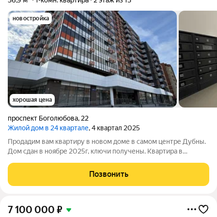
36,9 м²
1-комн. квартира
2 этаж из 13
новостройка
хорошая цена
проспект Боголюбова
,
22
Жилой дом в 24 квартале
, 4 квартал 2025
Продадим вам квартиру в новом доме в самом центре Дубны.
Дом сдан в ноябре 2025г, ключи получены. Квартира в
черновой отделке. Большая функциональная гардеробная,
совмещенный санузел, спальня и просторная кухня. Высокие
Позвонить
потолки 2.7м. Лоджии нет, но
7 100 000
₽