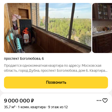
проспект Боголюбова
,
6
Продается однокомнатная квартира по адресу: Московская
область, город Дубна, проспект Боголюбова, дом 6. Квартира
расположена на 13 этаже 14-этажного кирпичного дома,
построенного в 1977 году. В доме имеется два лифта. Общая
Позвонить
площадь квартиры 35,8
9 000 000
₽
35,7 м²
1-комн. квартира
9 этаж из 12