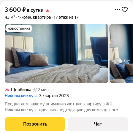
3 600
₽
в сутки
43 м²
1-комн. квартира
17 этаж из 17
новостройка
Щербинка
12 мин.
Никольские луга
, 3 квартал 2023
Предлагаем вашему вниманию уютную квартиру в ЖК
Никольские луга, идеально подходящую для комфортного
проживания на короткий срок и длительный срок. Просторная
гостиная с современным дизайном позволит вам расслабиться
Позвонить
Чат
после насыщенного дня, а