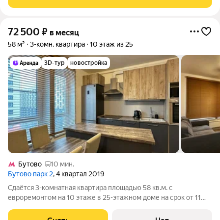
питомцев. Срок минимальной
72 500
₽
в месяц
58 м²
3-комн. квартира
10 этаж из 25
3D-тур
новостройка
Бутово
10 мин.
Бутово парк 2
, 4 квартал 2019
Сдаётся 3-комнатная квартира площадью 58 кв.м. с
евроремонтом на 10 этаже в 25-этажном доме на срок от 11
месяцев. Из техники есть: Телевизор Духовой шкаф
Стиральная машина Холодильник Посудомоечная машина