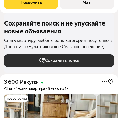
.Скидки при более длительном проживании. 10 минут на
Позвонить
Чат
транспорте до метро Бульвар Дмитрия
Сохраняйте поиск и не упускайте
новые объявления
Снять квартиру, мебель: есть, категория: посуточно в
Дрожжино (Булатниковское Сельское поселение)
Сохранить поиск
3 600
₽
в сутки
43 м²
1-комн. квартира
6 этаж из 17
новостройка