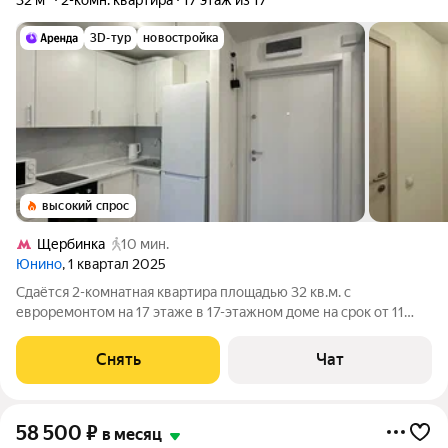
32 м²
2-комн. квартира
17 этаж из 17
3D-тур
новостройка
высокий спрос
Щербинка
10 мин.
Юнино
, 1 квартал 2025
Сдаётся 2-комнатная квартира площадью 32 кв.м. с
евроремонтом на 17 этаже в 17-этажном доме на срок от 11
месяцев. Из техники есть: Телевизор Духовой шкаф
Стиральная машина Холодильник Кондиционер
Снять
Чат
Микроволновка Дом - монолитный, окна выходят во
58 500
₽
в месяц