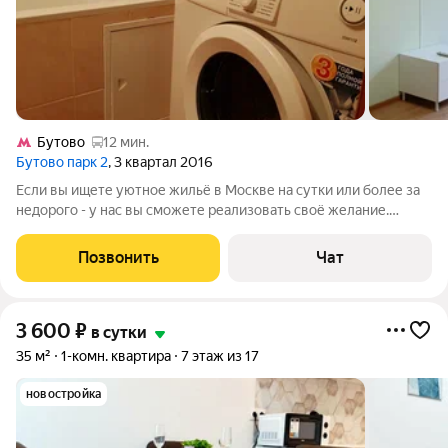
Бутово
12 мин.
Бутово парк 2
, 3 квартал 2016
Если вы ищете уютное жильё в Москве на сутки или более за
недорого - у нас вы сможете реализовать своё желание.
Квартира расположена в 15-20 минут до станции метро
Бульвар Дмитрия Донского. Двор и соседи спокойные и тихие,
Позвонить
Чат
вы сможете замечательно
3 600
₽
в сутки
35 м²
1-комн. квартира
7 этаж из 17
новостройка