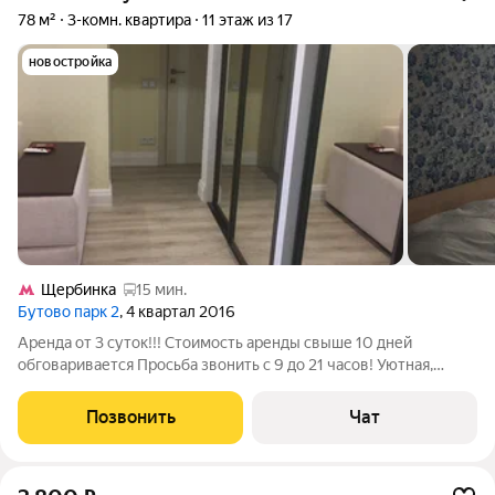
78 м²
3-комн. квартира
11 этаж из 17
новостройка
Щербинка
15 мин.
Бутово парк 2
, 4 квартал 2016
Аренда от 3 суток!!! Стоимость аренды свыше 10 дней
обговаривается Просьба звонить с 9 до 21 часов! Уютная,
светлая и комфортная квартира с евроремонтом. 2 спальни с
двуспальными кроватями, большая комната зал с диваном.
Позвонить
Чат
Диван разбирается. Утепленный