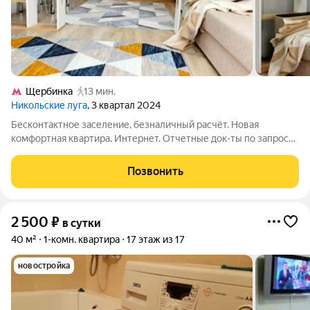
Щербинка
13 мин.
Никольские луга
, 3 квартал 2024
Бесконтактное заселение, безналичный расчёт. Новая
комфортная квартира. Интернет. Отчетные док-ты по запросу.
Рядом МЦД, магазины, кафе, маркетплейсы, вся
инфраструктура, детская площадка. Обязательное наличие
Позвонить
паспорта одного из проживающих. Без
2 500
₽
в сутки
40 м²
1-комн. квартира
17 этаж из 17
новостройка