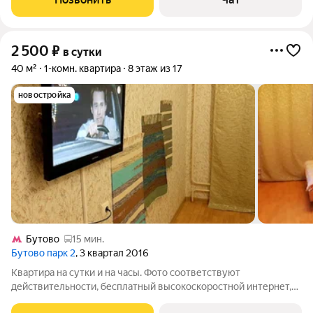
Залог при проживании с
2 500
₽
в сутки
40 м²
1-комн. квартира
8 этаж из 17
новостройка
Бутово
15 мин.
Бутово парк 2
, 3 квартал 2016
Квартира на сутки и на часы. Фото соответствуют
действительности, бесплатный высокоскоростной интернет,
чистое постельное бельё полотенце, отчётные документы