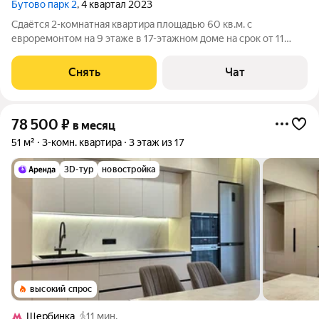
Бутово парк 2
, 4 квартал 2023
Сдаётся 2-комнатная квартира площадью 60 кв.м. с
евроремонтом на 9 этаже в 17-этажном доме на срок от 11
месяцев. Из техники есть: Телевизор Духовой шкаф
Стиральная машина Холодильник Посудомоечная машина
Снять
Чат
Кондиционер Микроволновка Дом -
78 500
₽
в месяц
51 м²
3-комн. квартира
3 этаж из 17
3D-тур
новостройка
высокий спрос
Щербинка
11 мин.