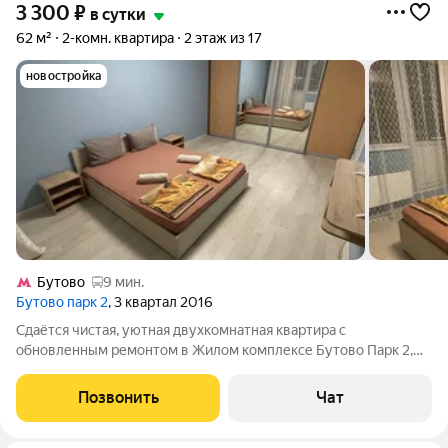
3 300
₽
в сутки
62 м²
2-комн. квартира
2 этаж из 17
новостройка
Бутово
9 мин.
Бутово парк 2
, 3 квартал 2016
Сдаётся чистая, уютная двухкомнатная квартира с
обновленным ремонтом в Жилом комплексе Бутово Парк 2,
расположена в 15 минутах езды от метро Бульвар Дмитрия
Донского и станции МЦД Бутово. В квартире есть все самое
Позвонить
Чат
необходимое для комфортного