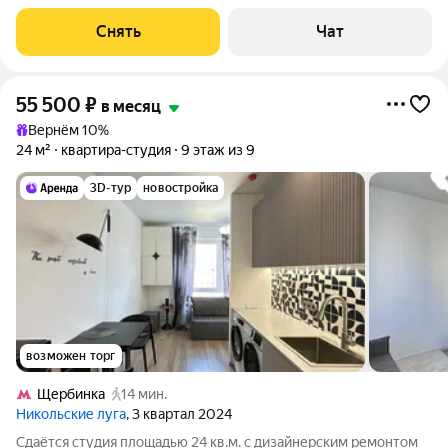
техники есть: Стиральная машина Холодильник Пылесос Дом -
панельный, окна выходят во двор. Есть консьерж. В подъезде 3
Снять
Чат
лифта - 2
55 500
₽
в месяц
Вернём 10%
24 м²
квартира-студия
9 этаж из 9
3D-тур
новостройка
возможен торг
Щербинка
14 мин.
Никольские луга
, 3 квартал 2024
Сдаётся студия площадью 24 кв.м. с дизайнерским ремонтом