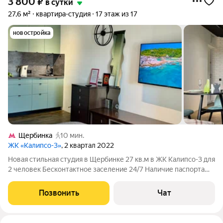
3 800
₽
в сутки
27,6 м²
квартира-студия
17 этаж из 17
новостройка
Щербинка
10 мин.
ЖК «Калипсо-3»
, 2 квартал 2022
Новая стильная студия в Щербинке 27 кв.м в ЖК Калипсо-3 для
2 человек Бесконтактное заселение 24/7 Наличие паспорта
обязательно Заселение строго с 21 года Залог 5000 ( при
проживании от 4 суток залог увеличивается до 10 000) Залог
Позвонить
Чат
при проживании с