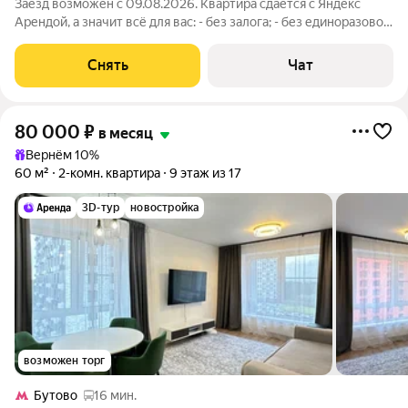
Заезд возможен с 09.08.2026. Квартира сдаётся с Яндекс
Арендой, а значит всё для вас: - без залога; - без единоразовой
комиссии; - с поддержкой от наших специалистов в процессе
проживания. Мы можем показать вам квартиру онлайн это так
Снять
Чат
же детально,
80 000
₽
в месяц
Вернём 10%
60 м²
2-комн. квартира
9 этаж из 17
3D-тур
новостройка
возможен торг
Бутово
16 мин.