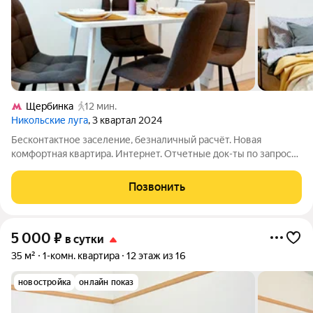
Щербинка
12 мин.
Никольские луга
, 3 квартал 2024
Бесконтактное заселение, безналичный расчёт. Новая
комфортная квартира. Интернет. Отчетные док-ты по запросу.
Рядом МЦД, магазины, кафе, маркетплейсы, вся
инфраструктура, детская площадка. Обязательное наличие
Позвонить
паспорта одного из проживающих. Без
5 000
₽
в сутки
35 м²
1-комн. квартира
12 этаж из 16
новостройка
онлайн показ