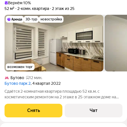
Вернём 10%
52 м²
2-комн. квартира
2 этаж из 25
3D-тур
новостройка
возможен торг
Бутово
12 мин.
Бутово парк 2
, 4 квартал 2022
Сдаётся 2-комнатная квартира площадью 52 кв.м. с
косметическим ремонтом на 2 этаже в 25-этажном доме на
срок от 11 месяцев. Из техники есть: Телевизор Духовой шкаф
Стиральная машина Холодильник Микроволновка Дом -
Снять
Чат
монолитный, окна выходят во