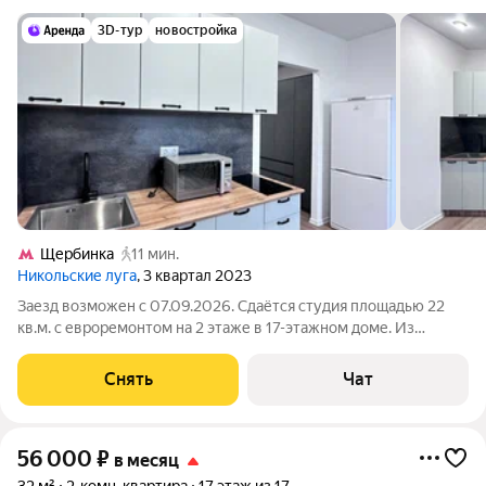
3D-тур
новостройка
Щербинка
11 мин.
Никольские луга
, 3 квартал 2023
Заезд возможен с 07.09.2026. Сдаётся студия площадью 22
кв.м. с евроремонтом на 2 этаже в 17-этажном доме. Из
техники есть: Стиральная машина Холодильник
Микроволновка Дом - монолитный, окна выходят на улицу. В
Снять
Чат
подъезде 2 лифта - 1 грузовой и 1
56 000
₽
в месяц