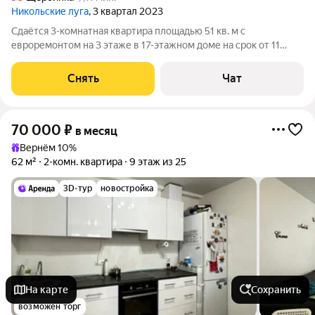
Никольские луга
, 3 квартал 2023
Сдаётся 3-комнатная квартира площадью 51 кв. м с
евроремонтом на 3 этаже в 17-этажном доме на срок от 11
месяцев. Есть кладовка, оборудованная стеллажами и
контейнерами для хранения в соседнем подъезде. Кладовка
Снять
Чат
входит в стоимость арендной платы. Из
70 000
₽
в месяц
Вернём 10%
62 м²
2-комн. квартира
9 этаж из 25
3D-тур
новостройка
На карте
Сохранить
возможен торг