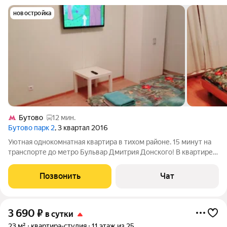
новостройка
Бутово
12 мин.
Бутово парк 2
, 3 квартал 2016
Уютная однокомнатная квартира в тихом районе. 15 минут на
транспорте до метро Бульвар Дмитрия Донского! В квартире
имеется все необходимое для комфортного размещение,
двуспальная кровать, двухместный диван, вся необходимая
Позвонить
Чат
бытовая техника, бесплатный
3 690
₽
в сутки
23 м²
квартира-студия
11 этаж из 25