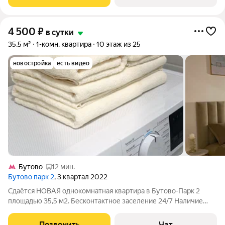
с детьми 10 000
4 500
₽
в сутки
35,5 м²
1-комн. квартира
10 этаж из 25
новостройка
есть видео
Бутово
12 мин.
Бутово парк 2
, 3 квартал 2022
Сдаётся НОВАЯ однокомнатная квартира в Бутово-Парк 2
площадью 35,5 м2. Бесконтактное заселение 24/7 Наличие
паспорта обязательно Заселение строго с 21 года Залог 5000 (
при проживании от 4 суток залог увеличивается до 10 000)
Позвонить
Чат