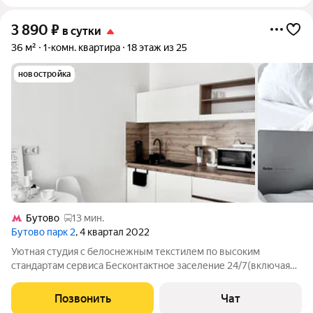
3 890
₽
в сутки
36 м²
1-комн. квартира
18 этаж из 25
новостройка
Бутово
13 мин.
Бутово парк 2
, 4 квартал 2022
Уютная студия с белоснежным текстилем по высоким
стандартам сервиса Бесконтактное заселение 24/7(включая
ночное размещение). Заселение строго при наличии паспорта
размещение не более 4 человек. При размещении более 2
Позвонить
Чат
человек доплата за каждого гостя