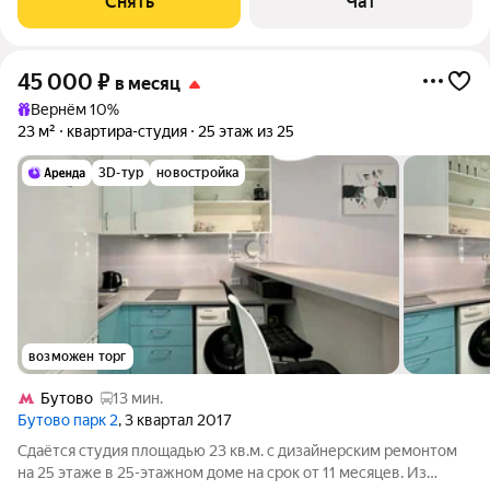
Снять
Чат
Микроволновка Пылесос Дом -
45 000
₽
в месяц
Вернём 10%
23 м²
квартира-студия
25 этаж из 25
3D-тур
новостройка
возможен торг
Бутово
13 мин.
Бутово парк 2
, 3 квартал 2017
Сдаётся студия площадью 23 кв.м. с дизайнерским ремонтом
на 25 этаже в 25-этажном доме на срок от 11 месяцев. Из