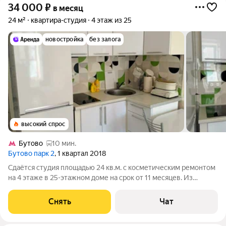
34 000
₽
в месяц
24 м²
квартира-студия
4 этаж из 25
новостройка
без залога
высокий спрос
Бутово
10 мин.
Бутово парк 2
, 1 квартал 2018
Сдаётся студия площадью 24 кв.м. с косметическим ремонтом
на 4 этаже в 25-этажном доме на срок от 11 месяцев. Из
техники есть: Стиральная машина Холодильник Дом -
панельный, окна выходят во двор. В подъезде 1 лифт - 0
Снять
Чат
грузовых и 1 пассажирский. Во