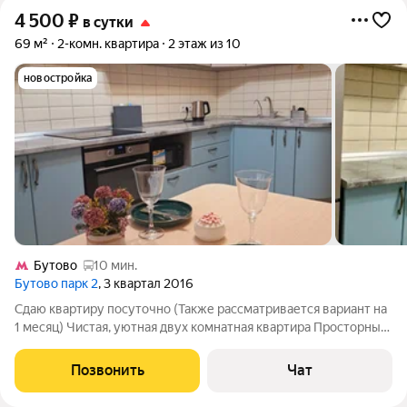
4 500
₽
в сутки
69 м²
2-комн. квартира
2 этаж из 10
новостройка
Бутово
10 мин.
Бутово парк 2
, 3 квартал 2016
Сдаю квартиру посуточно (Также рассматривается вариант на
1 месяц) Чистая, уютная двух комнатная квартира Просторные
комнаты со всеми удобствами! 2 ухоженных санузла. Есть все
необходимые условия для комфортного проживания! Месяц
Позвонить
Чат
назад обновлён