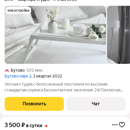
новостройка
Бутово
12 мин.
Бутово парк 2
, 3 квартал 2022
Уютная студия с белоснежный текстилем по высоким
стандартам сервиса Бесконтактное заселение 24/7(включая
ночное размещение). Заселение строго при наличии паспорта
размещение не более 2 человек. При размещении более 2
Позвонить
Чат
человек доплата за каждого гостя
3 500
₽
в сутки