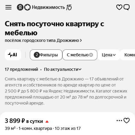
Снять посуточно квартиру с
мебелью
посёлок городского типа Дрожжино
AI
Фильтры
С мебелью
Цена
Комн
2
17 предложений
•
по актуальности
Снять квартиру с мебелью в Дрожжино — 17 объявлений от
агентств и собственников по аренде квартир по цене от
2 500 ₽ до 5 800 ₽ на Яндекс Недвижимости. Каталог свежих
предложений площадью от 20 м² до 78 м² по долгосрочной и
посуточной аренде.
3 899
₽
в сутки
39 м²
1-комн. квартира
10 этаж из 17