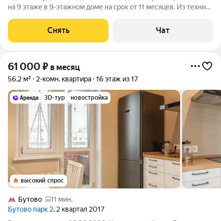
на 9 этаже в 9-этажном доме на срок от 11 месяцев. Из техники
есть: Духовой шкаф Стиральная машина Сушильная машина
Холодильник Кондиционер Дом - панельный, окна выходят на
Снять
Чат
улицу. В
61 000
₽
в месяц
56,2 м²
2-комн. квартира
16 этаж из 17
3D-тур
новостройка
высокий спрос
Бутово
11 мин.
Бутово парк 2
, 2 квартал 2017