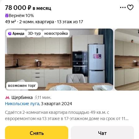
78 000
₽
в месяц
Вернём 10%
49 м²
2-комн. квартира
13 этаж из 17
3D-тур
новостройка
возможен торг
Щербинка
11 мин.
Никольские луга
, 3 квартал 2024
Сдаётся 2-комнатная квартира площадью 49 кв.м. с
евроремонтом на 13 этаже в 17-этажном доме на срок от 11
месяцев. Из техники есть: Телевизор Духовой шкаф
Стиральная машина Холодильник Кондиционер
Снять
Чат
Микроволновка Дом - монолитный, окна выходят во