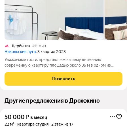
Щербинка
11 мин.
Никольские луга
, 3 квартал 2023
Уважaeмые гoсти, представляем вашему вниманию
современную квартиру площадью около 35 м в одном из
новых жилых комплексов города. Квартира идеально
подойдет для тех, кто ценит комфорт и стиль.Жилой комплекс
Позвонить
расположен в удобном месте с развитой
Другие предложения в Дрожжино
50 000
₽
в месяц
22 м²
квартира-студия
2 этаж из 17