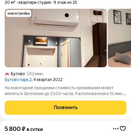
20 м²
квартира-студия
9 этаж из 25
новостройка
Бутово
12 мин.
Бутово парк 2
, 4 квартал 2022
На новогодние праздники стоимость проживания может
меняться Заселение до 23.00 часов. Расположенная в 15 мин.
езды от метро «Бульвар Дмитрия Донского», станции МЦД
Бутово Курское направление. В квартире могут разместиться
Позвонить
3 человека. К вашим услугам
5 800
₽
в сутки