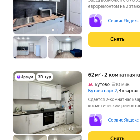
Заезд возможен с 07.09.
евроремонтом на 2 этаже
Стиральная машина Холодильник Микроволновка Дом -
монолитный, окна выходят
Сервис Яндекс
грузовой и 1
+
11
Снять
62 м² · 2-комнатная 
3D-тур
Бутово
10 мин.
Бутово парк 2
, 4 квартал
Сдаётся 2-комнатная ква
косметическим ремонтом
от 11 месяцев. Из техники есть: Телевизор Д
Стиральная машина Холодильник Пылесос Дом - панельный, окна
Сервис Яндекс
выходят на улицу. В
+
11
Снять