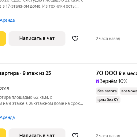
2026. Сдаётся студия площадью 22 кв.м. с
 в 17-этажном доме. Из техники есть:
 на улицу. В подъезде 2 лифта - 1
 Аренда
Написать в чат
2 часа назад
70 000
квартира · 9 этаж из 25
₽
в мес
Вернём 10%
 2019
без залога
возможе
ртира площадью 62 кв.м. с
цена без КУ
 на 9 этаже в 25-этажном доме на срок
уховой шкаф
 Аренда
Написать в чат
2 часа назад