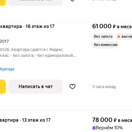
61 000
 квартира · 16 этаж из 17
₽
в мес
без залога
высок
 2017
без комиссии
2026. Квартира сдаётся с Яндекс
 вас: - без залога; - без единоразовой
й от наших специалистов в процессе
ть вам квартиру онлайн это так же
 Аренда
Написать в чат
3 часа назад
78 000
квартира · 13 этаж из 17
₽
в мес
Вернём 10%