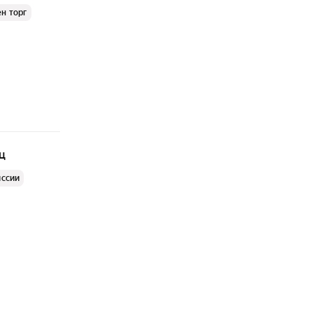
н торг
ц
иссии