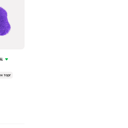
яц
н торг