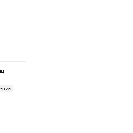
яц
н торг