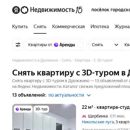
посёлок городск
Купить
Снять
Коммерческая
Ипотека
Журна
Квартиры от
Снять
Кв
Недвижимость в Дрожжино
Снять
Квартира
C 3D-туром
Снять квартиру c 3D-туром 
Снять квартиру c 3D-туром в Дрожжино — 13 объявлений от а
на Яндекс Недвижимости. Каталог свежих предложений площа
13 объявлений:
по актуальности
22 м² · квартира-студ
3D-тур
Щербинка
11 мин.
Никольские луга
, 3 квар