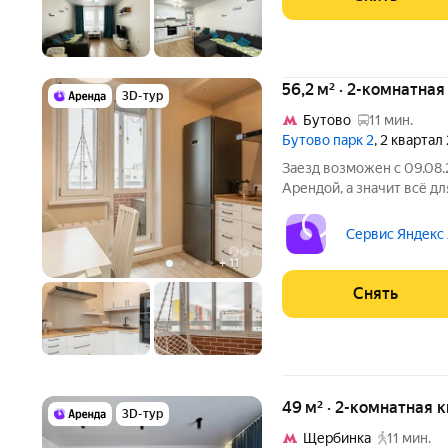
56,2 м² · 2-комнатная
3D-тур
Бутово
11 мин.
Бутово парк 2
, 2 квартал
Заезд возможен с 09.08.
Арендой, а значит всё для
комиссии; - с поддержко
проживания. Мы можем показа
Сервис Яндекс
детально,
+
11
Снять
49 м² · 2-комнатная 
3D-тур
Щербинка
11 мин.