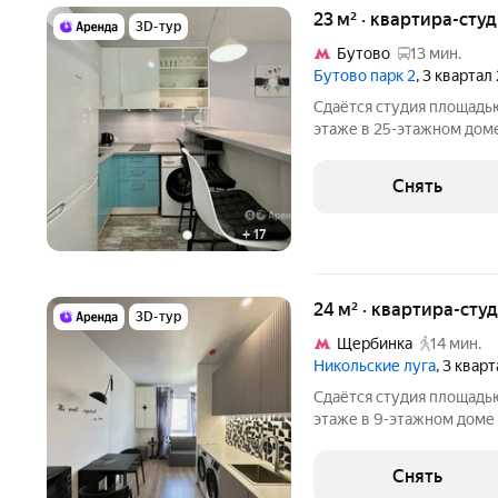
23 м² · квартира-студ
3D-тур
Бутово
13 мин.
Бутово парк 2
, 3 квартал
Сдаётся студия площадью
этаже в 25-этажном доме 
Стиральная машина Холодильник Пылесос Дом - панельный, окна
выходят во двор. Есть ко
Снять
+
17
24 м² · квартира-студ
3D-тур
Щербинка
14 мин.
Никольские луга
, 3 квар
Сдаётся студия площадью
этаже в 9-этажном доме н
Духовой шкаф Стиральная машина Сушильная машина
Холодильник Кондиционер Дом - панельный, окна выходят на
Снять
улицу. В