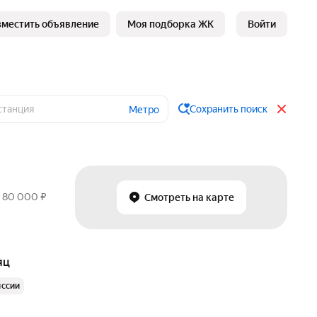
зместить объявление
Моя подборка ЖК
Войти
Сохранить поиск
Метро
о 80 000 ₽
Смотреть на карте
яц
иссии