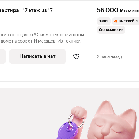
56 000
вартира · 17 этаж из 17
₽
в мес
залог
высокий с
без комиссии
ртира площадью 32 кв.м. с евроремонтом
 доме на срок от 11 месяцев. Из техники
Микроволновка Дом - монолитный, окна выходят во
Написать в чат
2 часа назад