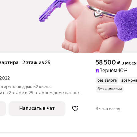
58 500
квартира · 2 этаж из 25
₽
в мес
Вернём 10%
 2022
без залога
возможе
ртира площадью 52 кв.м. с
без комиссии
 на 2 этаже в 25-этажном доме на срок
уховой шкаф
Написать в чат
3 часа назад
ят во