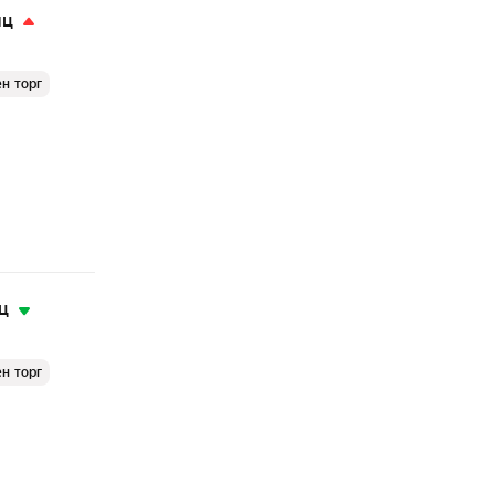
яц
н торг
ц
н торг