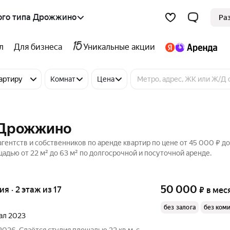
ого типа Дрожжино
Ра
л
Для бизнеса
Уникальные акции
артиру
Комнат
Цена
в Дрожжино
гентств и собственников по аренде квартир по цене от 45 000 ₽ д
дью от 22 м² до 63 м² по долгосрочной и посуточной аренде.
50 000
ия · 2 этаж из 17
₽
в мес
без залога
без ком
тал 2023