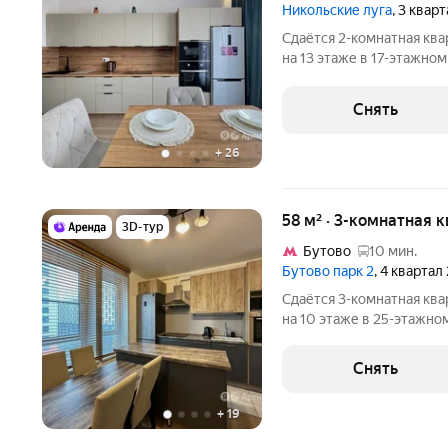
Никольские луга
, 3 квар
Сдаётся 2-комнатная ква
на 13 этаже в 17-этажном
есть: Телевизор Духовой шкаф Стиральная машина Холодильник
Кондиционер 
Снять
+
26
58 м² · 3-комнатная 
3D-тур
Бутово
10 мин.
Бутово парк 2
, 4 квартал
Сдаётся 3-комнатная ква
на 10 этаже в 25-этажном
есть: Телевизор Духовой шкаф Стиральная машина Холодильник
Снять
+
19