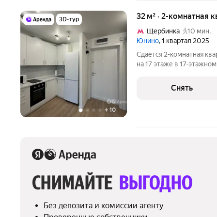
32 м² · 2-комнатная к
3D-тур
Щербинка
10 мин.
Юнино
, 1 квартал 2025
Сдаётся 2-комнатная ква
на 17 этаже в 17-этажном
есть: Телевизор Духовой шкаф Стиральная машина Холодильник
Кондиционер 
Снять
+
10
СНИМАЙТЕ 
ВЫГОДНО
Без депозита и комиссии агенту