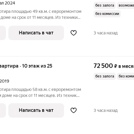
тал 2024
без залога
возможе
ртира площадью 49 кв.м. с евроремонтом
без комиссии
 доме на срок от 11 месяцев. Из техники
Микроволновка Дом - монолитный, окна выходят во
Написать в чат
3 часа назад
72 500
квартира · 10 этаж из 25
₽
в меся
без залога
без ком
 2019
ртира площадью 58 кв.м. с евроремонтом
 доме на срок от 11 месяцев. Из техники
Посудомоечная машина Микроволновка Пылесос Дом -
Написать в чат
3 часа назад