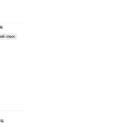
яц
ий спрос
яц