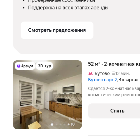
Проверенные собственники
Поддержка на всех этапах аренды
Смотреть предложения
52 м² · 2-комнатная 
3D-тур
Бутово
12 мин.
Бутово парк 2
, 4 квартал
Сдаётся 2-комнатная ква
косметическим ремонтом
от 11 месяцев. Из техники есть: Телевизор Д
Стиральная машина Холодильник Микроволновка Дом -
Снять
монолитный, окна выход
+
10