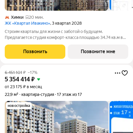
Химки
20 мин.
ЖК «Квартал Ивакино»
, 3 квартал 2028
Строим кварталы для жизни с заботой о будущем.
Предлагается студия комфорт-класса площадью 34.74 кв.м в
корпусе Квартал Ивакино, корпус 5КВ на 4-м этаже, в жилом
комплексе "Квартал Ивакино".Позаботились о вашем
Позвонить
Позвоните мне
времени, поэтому квартиры доступны с
6 451 101
₽
–17%
5 354 414
₽
от 23 175 ₽ в месяц
22,9 м²
квартира-студия
17 этаж из 17
новостройка