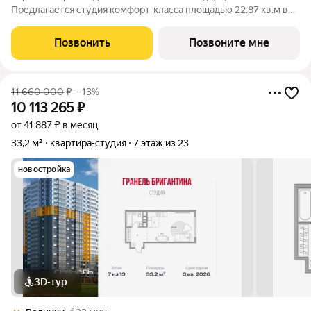
Предлагается студия комфорт-класса площадью 22.87 кв.м в
корпусе Квартал Ивакино, корпус 5КВ на 4-м этаже, в жилом
комплексе "Квартал Ивакино".Позаботились о вашем
Позвонить
Позвоните мне
времени, поэтому квартиры доступны с
11 660 000
₽
–13%
10 113 265
₽
от 41 887 ₽ в месяц
33,2 м²
квартира-студия
7 этаж из 23
новостройка
3D-тур