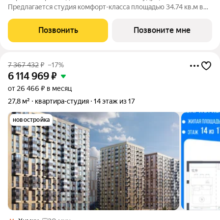
Предлагается студия комфорт-класса площадью 34.74 кв.м в
корпусе Квартал Ивакино, корпус 5КВ на 8-м этаже, в жилом
комплексе "Квартал Ивакино".Позаботились о вашем
Позвонить
Позвоните мне
времени, поэтому квартиры доступны с
7 367 432
₽
–17%
6 114 969
₽
от 26 466 ₽ в месяц
27,8 м²
квартира-студия
14 этаж из 17
новостройка