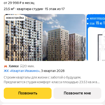
от 29 998 ₽ в месяц
23,5 м²
квартира-студия
15 этаж из 17
новостройка
Химки
20 мин.
ЖК «Квартал Ивакино»
, 3 квартал 2028
Строим кварталы для жизни с заботой о будущем.
Предлагается студия комфорт-класса площадью 23.53 кв.м в
корпусе Квартал Ивакино, корпус 5КВ на 15-м этаже, в жилом
комплексе "Квартал Ивакино".Позаботились о вашем
Позвонить
Позвоните мне
времени, поэтому квартиры доступны с