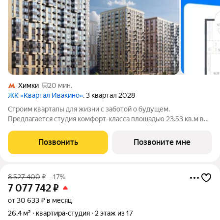
Химки
20 мин.
ЖК «Квартал Ивакино»
, 3 квартал 2028
Строим кварталы для жизни с заботой о будущем.
Предлагается студия комфорт-класса площадью 23.53 кв.м в
корпусе Квартал Ивакино, корпус 5КВ на 4-м этаже, в жилом
комплексе "Квартал Ивакино".Позаботились о вашем
Позвонить
Позвоните мне
времени, поэтому квартиры доступны с
8 527 400
₽
–17%
7 077 742
₽
от 30 633 ₽ в месяц
26,4 м²
квартира-студия
2 этаж из 17