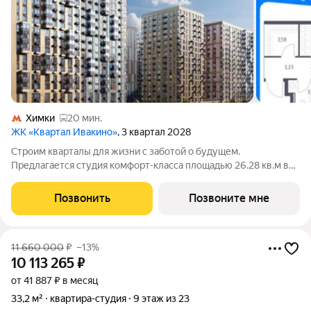
Химки
20 мин.
ЖК «Квартал Ивакино»
, 3 квартал 2028
Строим кварталы для жизни с заботой о будущем.
Предлагается студия комфорт-класса площадью 26.28 кв.м в
корпусе Квартал Ивакино, корпус 5КВ на 12-м этаже, в жилом
комплексе "Квартал Ивакино".Позаботились о вашем
Позвонить
Позвоните мне
времени, поэтому квартиры доступны с
11 660 000
₽
–13%
10 113 265
₽
от 41 887 ₽ в месяц
33,2 м²
квартира-студия
9 этаж из 23