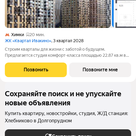
Химки
20 мин.
ЖК «Квартал Ивакино»
, 3 квартал 2028
Строим кварталы для жизни с заботой о будущем.
Предлагается студия комфорт-класса площадью 22.87 кв.м в
корпусе Квартал Ивакино, корпус 5КВ на 17-м этаже, в жилом
комплексе "Квартал Ивакино".Позаботились о вашем
Позвонить
Позвоните мне
времени, поэтому квартиры доступны с
Сохраняйте поиск и не упускайте
новые объявления
Купить квартиру, новостройки, студия, Ж/Д станция:
Хлебниково в Долгопрудном