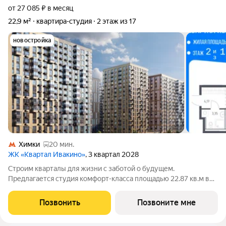
от 27 085 ₽ в месяц
22,9 м²
квартира-студия
2 этаж из 17
новостройка
Химки
20 мин.
ЖК «Квартал Ивакино»
, 3 квартал 2028
Строим кварталы для жизни с заботой о будущем.
Предлагается студия комфорт-класса площадью 22.87 кв.м в
корпусе Квартал Ивакино, корпус 5КВ на 2-м этаже, в жилом
комплексе "Квартал Ивакино".Позаботились о вашем
Позвонить
Позвоните мне
времени, поэтому квартиры доступны с