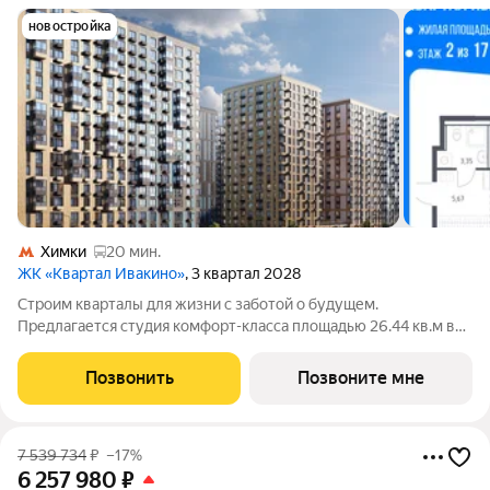
новостройка
Химки
20 мин.
ЖК «Квартал Ивакино»
, 3 квартал 2028
Строим кварталы для жизни с заботой о будущем.
Предлагается студия комфорт-класса площадью 26.44 кв.м в
корпусе Квартал Ивакино, корпус 5КВ на 2-м этаже, в жилом
комплексе "Квартал Ивакино".Позаботились о вашем
Позвонить
Позвоните мне
времени, поэтому квартиры доступны с
7 539 734
₽
–17%
6 257 980
₽