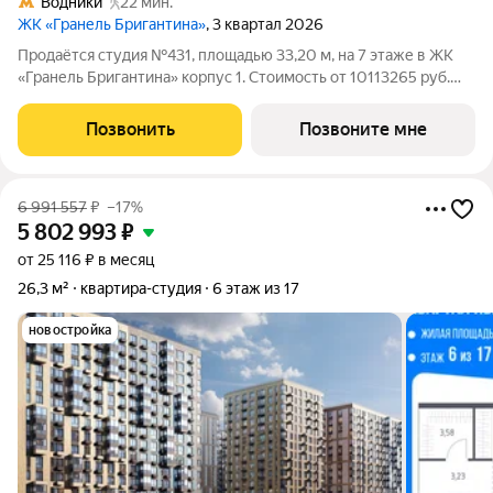
Водники
22 мин.
ЖК «Гранель Бригантина»
, 3 квартал 2026
Продаётся студия №431, площадью 33,20 м, на 7 этаже в ЖК
«Гранель Бригантина» корпус 1. Стоимость от 10113265 руб.
Квартира без отделки, планировка односторонняя, окна на
улицу. «Город в городе» у воды: 14 монолитных высоток до 23
Позвонить
Позвоните мне
этажей с развитой
6 991 557
₽
–17%
5 802 993
₽
от 25 116 ₽ в месяц
26,3 м²
квартира-студия
6 этаж из 17
новостройка