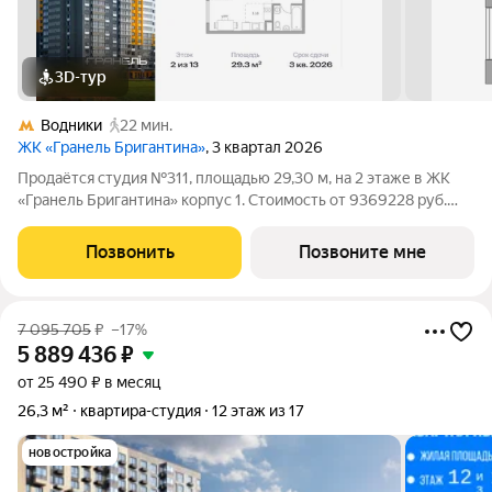
3D-тур
Водники
22 мин.
ЖК «Гранель Бригантина»
, 3 квартал 2026
Продаётся студия №311, площадью 29,30 м, на 2 этаже в ЖК
«Гранель Бригантина» корпус 1. Стоимость от 9369228 руб.
Квартира без отделки, планировка односторонняя, окна во
двор. «Город в городе» у воды: 14 монолитных высоток до 23
Позвонить
Позвоните мне
этажей с развитой
7 095 705
₽
–17%
5 889 436
₽
от 25 490 ₽ в месяц
26,3 м²
квартира-студия
12 этаж из 17
новостройка