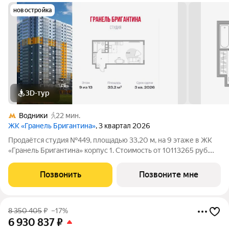
новостройка
3D-тур
Водники
22 мин.
ЖК «Гранель Бригантина»
, 3 квартал 2026
Продаётся студия №449, площадью 33,20 м, на 9 этаже в ЖК
«Гранель Бригантина» корпус 1. Стоимость от 10113265 руб.
Квартира без отделки, планировка односторонняя, окна на
улицу. «Город в городе» у воды: 14 монолитных высоток до 23
Позвонить
Позвоните мне
этажей с развитой
8 350 405
₽
–17%
6 930 837
₽