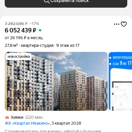
Сохранить поиск
7 292 095
₽
–17%
6 052 439
₽
от 26 196 ₽ в месяц
27,8 м²
квартира-студия
9 этаж из 17
новостройка
Химки
20 мин.
ЖК «Квартал Ивакино»
, 3 квартал 2028
Строим кварталы для жизни с заботой о будущем.