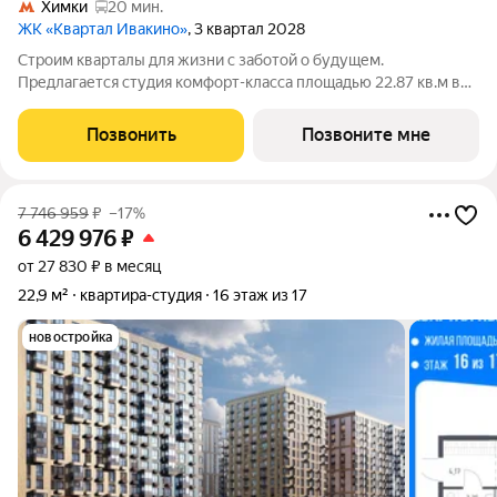
Химки
20 мин.
ЖК «Квартал Ивакино»
, 3 квартал 2028
Строим кварталы для жизни с заботой о будущем.
Предлагается студия комфорт-класса площадью 22.87 кв.м в
корпусе Квартал Ивакино, корпус 5КВ на 8-м этаже, в жилом
комплексе "Квартал Ивакино".Позаботились о вашем
Позвонить
Позвоните мне
времени, поэтому квартиры доступны с
7 746 959
₽
–17%
6 429 976
₽
от 27 830 ₽ в месяц
22,9 м²
квартира-студия
16 этаж из 17
новостройка