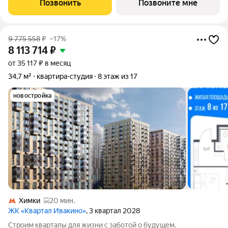
Позвонить
Позвоните мне
времени, поэтому квартиры доступны с
9 775 558
₽
–17%
8 113 714
₽
от 35 117 ₽ в месяц
34,7 м²
квартира-студия
8 этаж из 17
новостройка
Химки
20 мин.
ЖК «Квартал Ивакино»
, 3 квартал 2028
Строим кварталы для жизни с заботой о будущем.