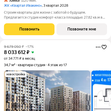
Химки
20 мин.
ЖК «Квартал Ивакино»
, 3 квартал 2028
Строим кварталы для жизни с заботой о будущем.
Предлагается студия комфорт-класса площадью 27.82 кв.м в
корпусе Квартал Ивакино, корпус 5КВ на 14-м этаже, в жилом
комплексе "Квартал Ивакино".Позаботились о вашем
Позвонить
Позвоните мне
времени, поэтому квартиры доступны с
9 679 050
₽
–17%
8 033 612
₽
от 34 771 ₽ в месяц
34,7 м²
квартира-студия
4 этаж из 17
новостройка