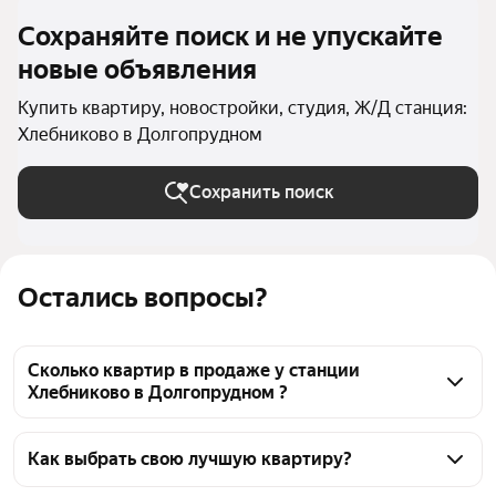
Сохраняйте поиск и не упускайте
новые объявления
Купить квартиру, новостройки, студия, Ж/Д станция:
Хлебниково в Долгопрудном
Сохранить поиск
Остались вопросы?
Сколько квартир в продаже у станции
Хлебниково в Долгопрудном ?
На Яндекс Недвижимости в продаже у станции 
Хлебниково в Долгопрудном 45 квартир 45 
Как выбрать свою лучшую квартиру?
объявлений от застройщиков