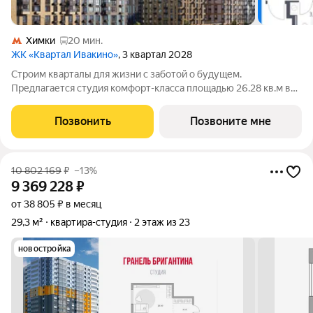
Химки
20 мин.
ЖК «Квартал Ивакино»
, 3 квартал 2028
Строим кварталы для жизни с заботой о будущем.
Предлагается студия комфорт-класса площадью 26.28 кв.м в
корпусе Квартал Ивакино, корпус 5КВ на 6-м этаже, в жилом
комплексе "Квартал Ивакино".Позаботились о вашем
Позвонить
Позвоните мне
времени, поэтому квартиры доступны с
10 802 169
₽
–13%
9 369 228
₽
от 38 805 ₽ в месяц
29,3 м²
квартира-студия
2 этаж из 23
новостройка