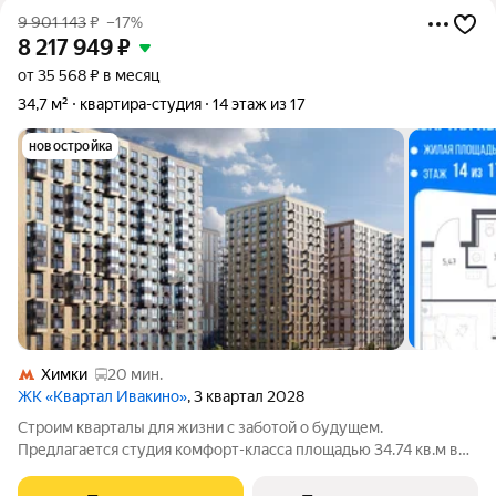
9 901 143
₽
–17%
8 217 949
₽
от 35 568 ₽ в месяц
34,7 м²
квартира-студия
14 этаж из 17
новостройка
Химки
20 мин.
ЖК «Квартал Ивакино»
, 3 квартал 2028
Строим кварталы для жизни с заботой о будущем.
Предлагается студия комфорт-класса площадью 34.74 кв.м в
корпусе Квартал Ивакино, корпус 5КВ на 14-м этаже, в жилом
комплексе "Квартал Ивакино".Позаботились о вашем