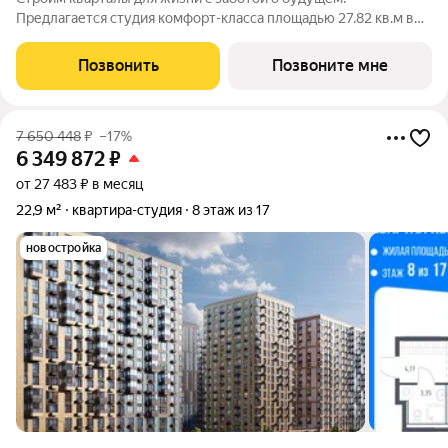
Предлагается студия комфорт-класса площадью 27.82 кв.м в
корпусе Квартал Ивакино, корпус 5КВ на 9-м этаже, в жилом
комплексе "Квартал Ивакино".Позаботились о вашем
Позвонить
Позвоните мне
времени, поэтому квартиры доступны с
7 650 448
₽
–17%
6 349 872
₽
от 27 483 ₽ в месяц
22,9 м²
квартира-студия
8 этаж из 17
новостройка