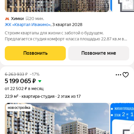
Химки
20 мин.
ЖК «Квартал Ивакино»
, 3 квартал 2028
Строим кварталы для жизни с заботой о будущем.
Предлагается студия комфорт-класса площадью 22.87 кв.м в
корпусе Квартал Ивакино, корпус 5КВ на 16-м этаже, в жилом
комплексе "Квартал Ивакино".Позаботились о вашем
Позвонить
Позвоните мне
времени, поэтому квартиры доступны с
6 263 933
₽
–17%
5 199 065
₽
от 22 502 ₽ в месяц
22,9 м²
квартира-студия
2 этаж из 17
новостройка