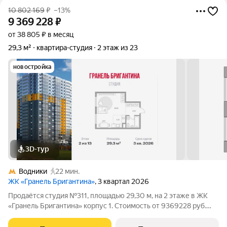
10 802 169
₽
–13%
9 369 228
₽
от 38 805 ₽ в месяц
29,3 м²
квартира-студия
2 этаж из 23
новостройка
3D-тур
Водники
22 мин.
ЖК «Гранель Бригантина»
, 3 квартал 2026
Продаётся студия №311, площадью 29,30 м, на 2 этаже в ЖК
«Гранель Бригантина» корпус 1. Стоимость от 9369228 руб.
Квартира без отделки, планировка односторонняя, окна во
двор. «Город в городе» у воды: 14 монолитных высоток до 23