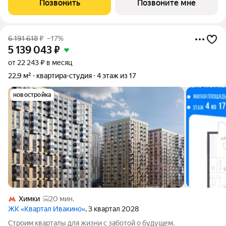
Позвонить
Позвоните мне
этажей с развитой
6 191 618
₽
–17%
5 139 043
₽
от 22 243 ₽ в месяц
22,9 м²
квартира-студия
4 этаж из 17
новостройка
Химки
20 мин.
ЖК «Квартал Ивакино»
, 3 квартал 2028
Строим кварталы для жизни с заботой о будущем.