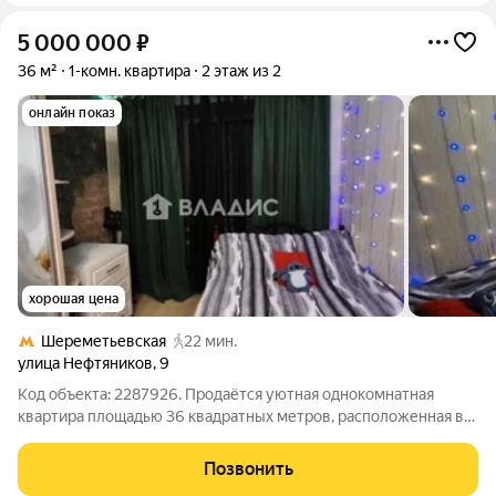
5 000 000
₽
36 м²
1-комн. квартира
2 этаж из 2
онлайн показ
хорошая цена
Шереметьевская
22 мин.
улица Нефтяников
,
9
Код объекта: 2287926. Продаётся уютная однокомнатная
квартира площадью 36 квадратных метров, расположенная в
тихом районе города Долгопрудного, посёлок нефтебазы м-н,
улица Нефтяников, дом 9. Этот вариант идеально подойдёт
Позвонить
тем, кто ценит спокойствие