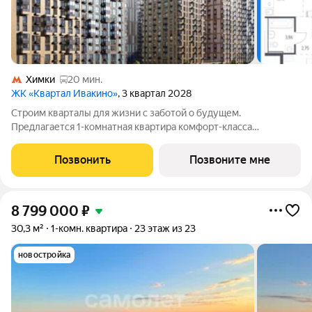
Химки
20 мин.
ЖК «Квартал Ивакино»
, 3 квартал 2028
Строим кварталы для жизни с заботой о будущем.
Предлагается 1-комнатная квартира комфорт-класса
площадью 40.81 кв.м в корпусе Квартал Ивакино, корпус 5КВ
на 4-м этаже, в жилом комплексе "Квартал
Позвонить
Позвоните мне
Ивакино".Позаботились о вашем времени, поэтому квартиры
8 799 000
₽
30,3 м²
1-комн. квартира
23 этаж из 23
новостройка