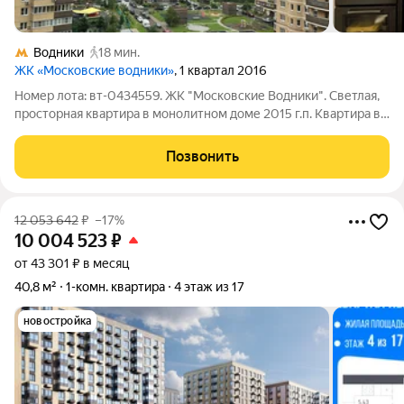
Водники
18 мин.
ЖК «Московские водники»
, 1 квартал 2016
Номер лота: вт-0434559. ЖК "Московские Водники". Светлая,
просторная квартира в монолитном доме 2015 г.п. Квартира в
отличном жилом состоянии, не требует дополнительных
вложений. Сделан качественный ремонт. Просторная лоджия
Позвонить
утеплена и застеклена.
12 053 642
₽
–17%
10 004 523
₽
от 43 301 ₽ в месяц
40,8 м²
1-комн. квартира
4 этаж из 17
новостройка