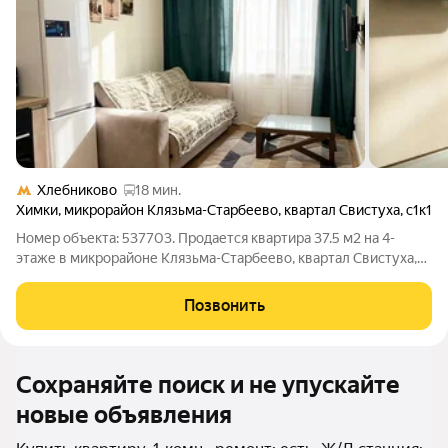
Хлебниково
18 мин.
Химки
,
микрорайон Клязьма-Старбеево
,
квартал Свистуха
,
с1к1
Номер объекта: 537703. Продается квартира 37.5 м2 на 4-
этаже в микрорайоне Клязьма-Старбеево, квартал Свистуха,
ст1 к1, «ЖК Алые Паруса» Вся мебель и техника остается
будущему владельцу! Просторная кухня-гостиная (18.4 кв.м.)
Позвонить
Спальня (10.5 м2) с
Сохраняйте поиск и не упускайте
новые объявления