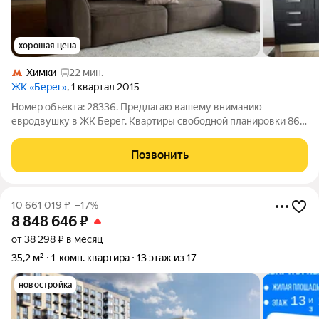
хорошая цена
Химки
22 мин.
ЖК «Берег»
, 1 квартал 2015
Номер объекта: 28336. Предлагаю вашему вниманию
евродвушку в ЖК Берег. Квартиры свободной планировки 86,8
кв.метров Квартира продается с мебелью. О комплексе
Уютный ЖК выполнен по дизайнерскому проекту, кирпичная
Позвонить
застройка, очень тёплые дома, в
10 661 019
₽
–17%
8 848 646
₽
от 38 298 ₽ в месяц
35,2 м²
1-комн. квартира
13 этаж из 17
новостройка