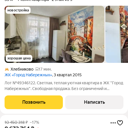
новостройка
хорошая цена
Хлебниково
17 мин.
ЖК «Город Набережных»
, 3 квартал 2015
Лот №49346122. Светлая, теплая уютная квартира в ЖК "Город
Набережных". Свободная продажа. Без ограничений и
обременений. Квартира в отличном состоянии, планировка -
евродва. Большая кухня-гостиная и спальня. Все продумано до
Позвонить
Написать
мелочей. Санузел
10 450 318
₽
–17%