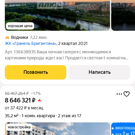
хорошая цена
Водники
22 мин.
ЖК «Гранель Бригантина»
, 2 квартал 2021
Арт. 136638935 Ваша личная галерея с меняющимися
картинами природы ждет вас! Продается светлая 1-комнатная
квартира С панорамными видами на закат, зелень парков и
гладь Канала имени Москвы. Главная особенность
Позвонить
Написать
неповторимый вид! Забудьте про вид на
10 417 254
₽
–17%
8 646 321
₽
от 37 422 ₽ в месяц
35,2 м²
1-комн. квартира
2 этаж из 17
новостройка