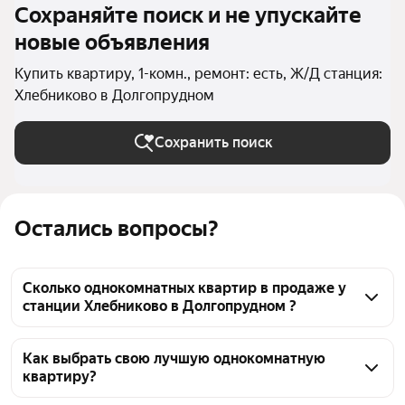
Сохраняйте поиск и не упускайте
новые объявления
Купить квартиру, 1-комн., ремонт: есть, Ж/Д станция:
Хлебниково в Долгопрудном
Сохранить поиск
Остались вопросы?
Сколько однокомнатных квартир в продаже у
станции Хлебниково в Долгопрудном ?
На Яндекс Недвижимости в продаже у станции 
Хлебниково в Долгопрудном 38 однокомнатных 
Как выбрать свою лучшую однокомнатную
квартиру?
квартир, из них 9 объявлений от агентств, 29 
объявлений от застройщиков