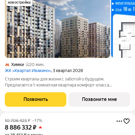
новостройка
Химки
20 мин.
ЖК «Квартал Ивакино»
, 3 квартал 2028
Строим кварталы для жизни с заботой о будущем.
Предлагается 1-комнатная квартира комфорт-класса
площадью 34.63 кв.м в корпусе Квартал Ивакино, корпус 5КВ
на 16-м этаже, в жилом комплексе "Квартал
Позвонить
Позвоните мне
Ивакино".Позаботились о вашем времени, поэтому
10 706 423
₽
–17%
8 886 332
₽