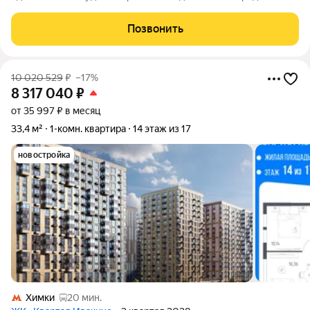
вашему вниманию однокомнатную квартиру в Долгопрудном
по адресу: улица Железнякова, 10. У нас сделан новый
Позвонить
качественный ремонт - Вам не
10 020 529
₽
–17%
8 317 040
₽
от 35 997 ₽ в месяц
33,4 м²
1-комн. квартира
14 этаж из 17
новостройка
Химки
20 мин.