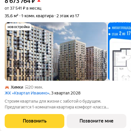
8 673 764
₽
от 37 541 ₽ в месяц
35,6 м²
1-комн. квартира
2 этаж из 17
новостройка
Химки
20 мин.
ЖК «Квартал Ивакино»
, 3 квартал 2028
Строим кварталы для жизни с заботой о будущем.
Предлагается 1-комнатная квартира комфорт-класса
площадью 35.58 кв.м в корпусе Квартал Ивакино, корпус 5КВ
на 2-м этаже, в жилом комплексе "Квартал
Позвонить
Позвоните мне
Ивакино".Позаботились о вашем времени, поэтому квартиры