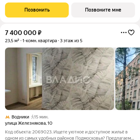
площадью 33.37 кв.м в корпусе Квартал Ивакино, корпус 5КВ
на 2-м этаже, в жилом комплексе "Квартал
Позвонить
Позвоните мне
Ивакино".Позаботились о вашем времени, поэтому квартиры
7 400 000
₽
23,5 м²
1-комн. квартира
3 этаж из 5
Водники
15 мин.
улица Железнякова
,
10
Код объекта: 2069023. Ищете уютное и доступное жильё в
одном из самых удобных районов Подмосковья? Предлагаем