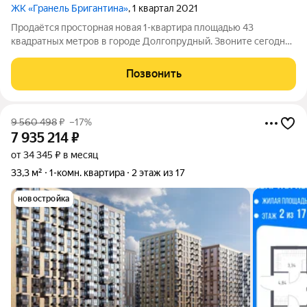
ЖК «Гранель Бригантина»
, 1 квартал 2021
Продаётся просторная новая 1-квартира площадью 43
квадратных метров в городе Долгопрудный. Звоните сегодня
со скидкой! Квартира обладает удобной планировкой, жилая
зона составляет 22 квадратных метра, а просторная кухня
Позвонить
занимает 12 квадратных метров.
9 560 498
₽
–17%
7 935 214
₽
от 34 345 ₽ в месяц
33,3 м²
1-комн. квартира
2 этаж из 17
новостройка