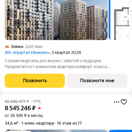
Химки
20 мин.
ЖК «Квартал Ивакино»
, 3 квартал 2028
Строим кварталы для жизни с заботой о будущем.
Предлагается 1-комнатная квартира комфорт-класса
площадью 35.15 кв.м в корпусе Квартал Ивакино, корпус 5КВ
на 13-м этаже, в жилом комплексе "Квартал
Позвонить
Позвоните мне
Ивакино".Позаботились о вашем времени, поэтому
10 295 477
₽
–17%
8 545 246
₽
от 36 985 ₽ в месяц
34,6 м²
1-комн. квартира
16 этаж из 17