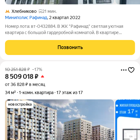
Хлебниково
21 мин.
Миниполис Рафинад
, 2 квартал 2022
Номер лота: вт-0432884. В ЖК "Рафинад" светлая уютная
квартира с большой гардеробной комнатой. В квартире
выполнен качественный ремонт, мебель и техника остается
новым собственникам. Закрытая территория, большой
Позвонить
ухоженный уютный двор с детскими
10 251 828
₽
–17%
8 509 018
₽
от 36 828 ₽ в месяц
34 м²
1-комн. квартира
17 этаж из 17
новостройка