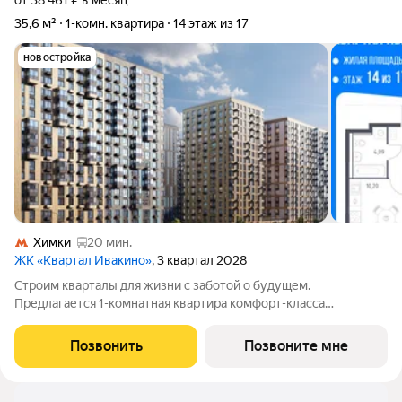
от 38 461 ₽ в месяц
35,6 м²
1-комн. квартира
14 этаж из 17
новостройка
Химки
20 мин.
ЖК «Квартал Ивакино»
, 3 квартал 2028
Строим кварталы для жизни с заботой о будущем.
Предлагается 1-комнатная квартира комфорт-класса
площадью 35.58 кв.м в корпусе Квартал Ивакино, корпус 5КВ
на 14-м этаже, в жилом комплексе "Квартал
Позвонить
Позвоните мне
Ивакино".Позаботились о вашем времени, поэтому