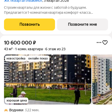
ЖК «Квартал Ивакино»
, 3 квартал 2028
Строим кварталы для жизни с заботой о будущем.
Предлагается 1-комнатная квартира комфорт-класса
площадью 33.37 кв.м в корпусе Квартал Ивакино, корпус 5КВ
на 14-м этаже, в жилом комплексе "Квартал
Позвонить
Позвоните мне
Ивакино".Позаботились о вашем времени, поэтому
10 600 000
₽
43 м²
1-комн. квартира
6 этаж из 23
новостройка
онлайн показ
хорошая цена
Водники
22 мин.