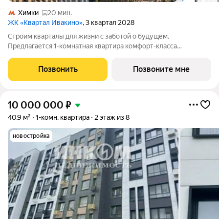
Химки
20 мин.
ЖК «Квартал Ивакино»
, 3 квартал 2028
Строим кварталы для жизни с заботой о будущем.
Предлагается 1-комнатная квартира комфорт-класса
площадью 33.95 кв.м в корпусе Квартал Ивакино, корпус 5КВ
на 9-м этаже, в жилом комплексе "Квартал
Позвонить
Позвоните мне
Ивакино".Позаботились о вашем времени, поэтому квартиры
10 000 000
₽
40,9 м²
1-комн. квартира
2 этаж из 8
новостройка