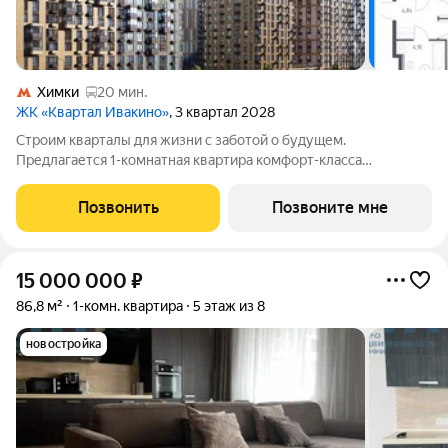
Химки
20 мин.
ЖК «Квартал Ивакино»
, 3 квартал 2028
Строим кварталы для жизни с заботой о будущем.
Предлагается 1-комнатная квартира комфорт-класса
площадью 33.95 кв.м в корпусе Квартал Ивакино, корпус 5КВ
на 17-м этаже, в жилом комплексе "Квартал
Позвонить
Позвоните мне
Ивакино".Позаботились о вашем времени, поэтому
15 000 000
₽
86,8 м²
1-комн. квартира
5 этаж из 8
новостройка