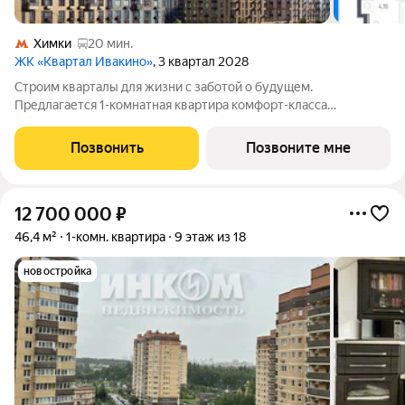
Химки
20 мин.
ЖК «Квартал Ивакино»
, 3 квартал 2028
Строим кварталы для жизни с заботой о будущем.
Предлагается 1-комнатная квартира комфорт-класса
площадью 33.29 кв.м в корпусе Квартал Ивакино, корпус 5КВ
на 2-м этаже, в жилом комплексе "Квартал
Позвонить
Позвоните мне
Ивакино".Позаботились о вашем времени, поэтому квартиры
12 700 000
₽
46,4 м²
1-комн. квартира
9 этаж из 18
новостройка