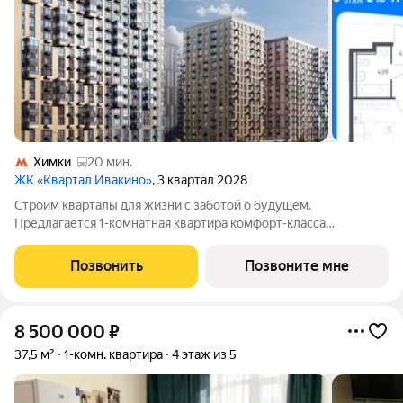
Химки
20 мин.
ЖК «Квартал Ивакино»
, 3 квартал 2028
Строим кварталы для жизни с заботой о будущем.
Предлагается 1-комнатная квартира комфорт-класса
площадью 35.15 кв.м в корпусе Квартал Ивакино, корпус 5КВ
на 2-м этаже, в жилом комплексе "Квартал
Позвонить
Позвоните мне
Ивакино".Позаботились о вашем времени, поэтому квартиры
8 500 000
₽
37,5 м²
1-комн. квартира
4 этаж из 5