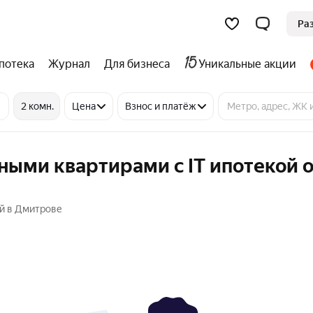
Ра
потека
Журнал
Для бизнеса
Уникальные акции
2 комн.
Цена
Взнос и платёж
ными квартирами с IT ипотекой 
ой в Дмитрове