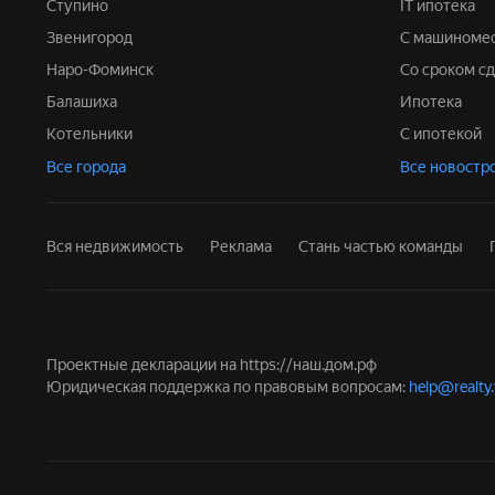
Ступино
IT ипотека
Звенигород
С машиноме
Наро-Фоминск
Со сроком с
Балашиха
Ипотека
Котельники
С ипотекой
Все города
Все новостр
Вся недвижимость
Реклама
Стань частью команды
Проектные декларации на
https://наш.дом.рф
Юридическая поддержка по правовым вопросам:
help@realty