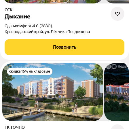
ССК
Дыхание
Сдан
•
комфорт
•
4.6 (2830)
Краснодарский край, ул. Лётчика Позднякова
Позвонить
скидка 15% на кладовые
ГК ТОЧНО