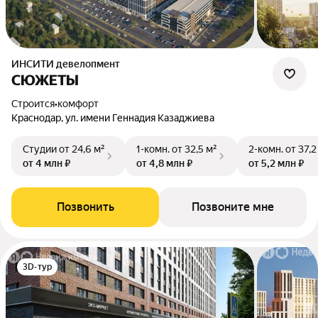
ИНСИТИ девелопмент
СЮЖЕТЫ
Строится
•
комфорт
Краснодар, ул. имени Геннадия Казаджиева
Студии
от 24,6 м²
1-комн.
от 32,5 м²
2-комн.
от 37,2
от 4 млн ₽
от 4,8 млн ₽
от 5,2 млн ₽
Позвонить
Позвоните мне
3D-тур