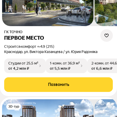
ГК ТОЧНО
ПЕРВОЕ МЕСТО
Строится
•
комфорт +
•
4.9 (215)
Краснодар, ул. Виктора Казанцева / ул. Юрия Радоняка
Студии
от 25,5 м²
1-комн.
от 36,9 м²
2-комн.
от 44,6
от 4,2 млн ₽
от 5,5 млн ₽
от 6,6 млн ₽
Позвонить
3D-тур