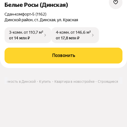
Белые Росы (Динская)
Сдан
•
комфорт
•
5 (1162)
Динской район, ст. Динская, ул. Красная
3-комн.
от 110,7 м²
4-комн.
от 146,6 м²
от 14 млн ₽
от 17,8 млн ₽
Позвонить
вижимость в Динской
Купить
Квартира в новостройке
Строящиеся