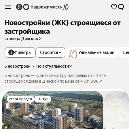
Новостройки (ЖК) строящиеся от
застройщика
станица Динская
Фильтры
Строится
Уникальные акции
Це
2
5 новостроек
•
по актуальности
5 новостроек — купить квартиру площадью от 24 м² в
строящемся доме в Динской по цене от 4 011 996 ₽
старт продаж
3D-тур