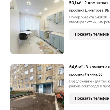
50,1 м² · 2-комнатная
проспект Димитрова
,
9Б
Номер объекта: 542828.
квартира с отличным рем
зелёный двор , не у дор
Общая площадь: 50.1м Жилая площадь 28.5м Кухня: 8,.5м Санузел
Показать телефон
раздельный в
+
10
64,6 м² · 3-комнатна
проспект Ленина
,
63
Предложение - для тех, 
районе соцгорода! В про
районе соцгорода. Трехк
двухкомнатной! Спальный
Показать телефон
находится во