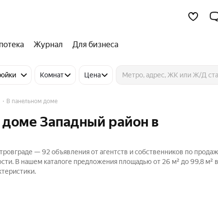
потека
Журнал
Для бизнеса
ройки
Комнат
Цена
н
В панельном доме
 доме Западный район в
итровграде — 92 объявления от агентств и собственников по прода
сти. В нашем каталоге предложения площадью от 26 м² до 99,8 м² 
ктеристики.