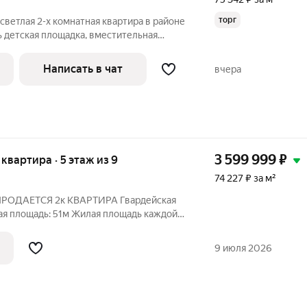
торг
светлая 2-х комнатная квартира в районе
ть детская площадка, вместительная
. Двор ухоженный, подъезд чистый,
ая. Сделан современный ремонт:
Написать в чат
вчера
3 599 999
₽
я квартира · 5 этаж из 9
74 227 ₽ за м²
АЕТСЯ 2к КВАРТИРА Гвардейская
9 июля 2026