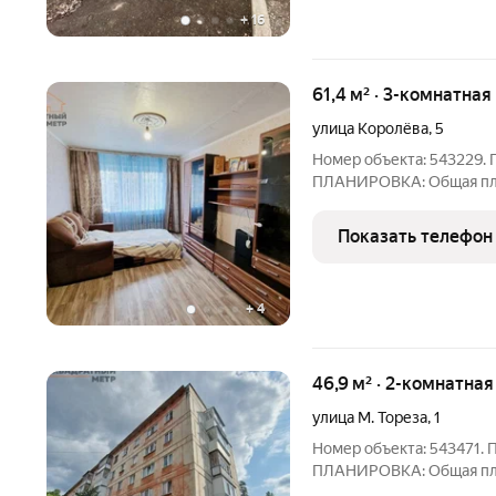
+
16
61,4 м² · 3-комнатная
улица Королёва
,
5
Номер объекта: 543229. ПРО
ПЛАНИРОВКА: Общая площадь: 61.44 м Жилая площадь каждой
комнаты: 16.91м, 16.3м, 12.6м Кухня: 5.69м Этаж/этажн
Окна: пластик + дерево Есть балкон Санузел: раздельный О
Показать телефон
квартире:
+
4
46,9 м² · 2-комнатна
улица М. Тореза
,
1
Номер объекта: 543471. ПРО
ПЛАНИРОВКА: Общая площадь: 46.9м Жилая площадь каждой
комнаты: 12.88м, 17.14м Кухня: 5.84м Этаж/этажность: 2/5 Окна: