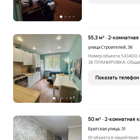
55,3 м² · 2-комнатная
улица Строителей
,
36
Номер объекта: 543400. ПРО
36 ПЛАНИРОВКА: Общая площадь: 55,3 м Жилая площадь каждой
комнаты: 16,73 м, 12,93 м Кухня: 11,83 м Этаж/этажность: 1/9 Полы:
Показать телефон
+
7
50 м² · 2-комнатная 
Братская улица
,
31
ID объекта в нашей базе: