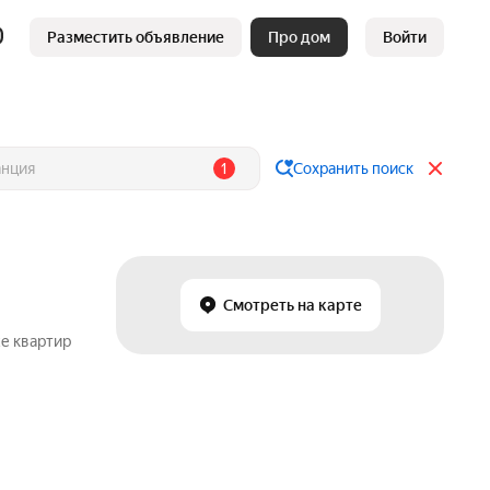
Разместить объявление
Про дом
Войти
1
Сохранить поиск
Смотреть на карте
же квартир
в