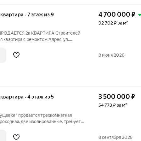
4 700 000
₽
 квартира · 7 этаж из 9
92 702 ₽ за м²
ДАЕТСЯ 2к КВАРТИРА Строителей
 Площадь: 50,7 м Светлая, уютная
оянии. Можно заехать и жить без
8 июня 2026
ий.
3 500 000
₽
я квартира · 4 этаж из 5
54 773 ₽ за м²
рущевке" продается трехкомнатная
проходная, две изолированные, требуется
ходимая инфраструктура: торговые
рестижная школа- гимназия, автобусные
8 сентября 2025