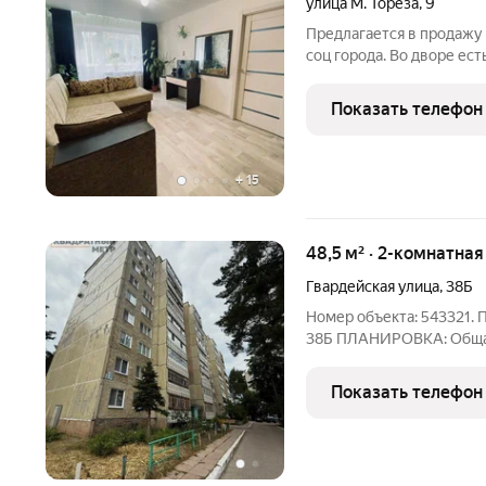
улица М. Тореза
,
9
Предлагается в продажу 
соц города. Во дворе ес
автомобильная парковка
сухой. Не угловая, тёпл
Показать телефон
пластиковые окна,
+
15
48,5 м² · 2-комнатна
Гвардейская улица
,
38Б
Номер объекта: 543321. ПРОД
38Б ПЛАНИРОВКА: Общая площадь: 51м Жилая площадь каждой
комнаты: 18м, 16м Кухня: 8м Этаж/этажность: 5/9 Лоджия:
застеклена пластиком Санузел: раздельный О квартире:
Показать телефон
планировка хорошая,