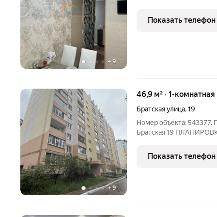
Показать телефон
+
9
46,9 м² · 1-комнатна
Братская улица
,
19
Номер объекта: 543377.
Братская 19 ПЛАНИРОВКА: Общая площадь: 46,9 м Жилая
площадь каждой комнаты: 18,95 м Кухня: 14,32 
9/10 Окна: пластик Полы: бетонные Санузел: раздельный О
Показать телефон
квартире:
+
9