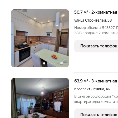
50,7 м² · 2-комнатная
улица Строителей
,
38
Номер объекта: 543327. ПРО
38 В продаже 2-комнатная квартира с ремонтом Адрес: ул.
Строителей, 38 Этаж: 7/9
квартира в хорошем сост
Показать телефон
дополнительных вложен
+
18
63,9 м² · 3-комнатна
проспект Ленина
,
46
В центре соцгорода в "х
квартира: одна комната 
ремонт. Рядом вся необ
центры, детские сады, п
Показать телефон
остановки.