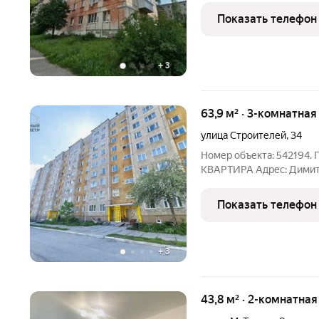
пластик Полы: деревянные Санузел: раздельный Балкон:
Показать телефон
застеклен
+
3
63,9 м² · 3-комнатна
улица Строителей
,
34
Номер объекта: 54219
КВАРТИРА Адрес: Димитр
город Информация о доме
панели Отопление: цент
Показать телефон
доме: да Лифт в доме: да
+
3
43,8 м² · 2-комнатна