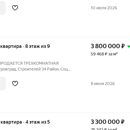
10 июля 2026
3 800 000
₽
я квартира · 8 этаж из 9
59 468 ₽ за м²
4. ПРОДАЕТСЯ ТРЕХКОМНАТНАЯ
овград, Строителей 34 Район: Соц
: Серия здания: УП Материал стен:
ральное Перекрытия: бетонные Газ в
8 июня 2026
3 300 000
₽
я квартира · 4 этаж из 5
75 342 ₽ за м²