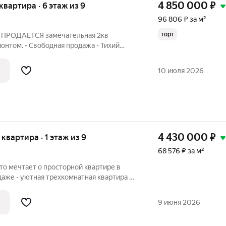
4 850 000
₽
 квартира · 6 этаж из 9
96 806 ₽ за м²
торг
 - ПРОДАЕТСЯ замечательная 2кв
онтом. - Свободная продажа - Тихий
оги в окружении леса. ПЛАНИРОВКА :
10 июля 2026
4 430 000
₽
я квартира · 1 этаж из 9
68 576 ₽ за м²
кто мечтает о просторной квартире в
даже - уютная трехкомнатная квартира в
омнатная квартира - по цене
 район, где есть 2 школы, детский сад
9 июня 2026