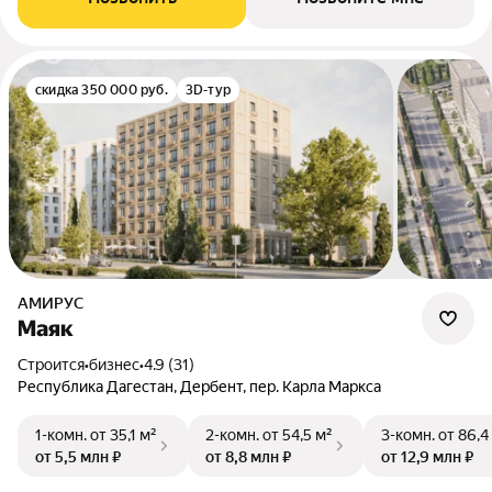
скидка 350 000 руб.
3D-тур
АМИРУС
Маяк
Строится
•
бизнес
•
4.9 (31)
Республика Дагестан, Дербент, пер. Карла Маркса
1-комн.
от 35,1 м²
2-комн.
от 54,5 м²
3-комн.
от 86,4
от 5,5 млн ₽
от 8,8 млн ₽
от 12,9 млн ₽