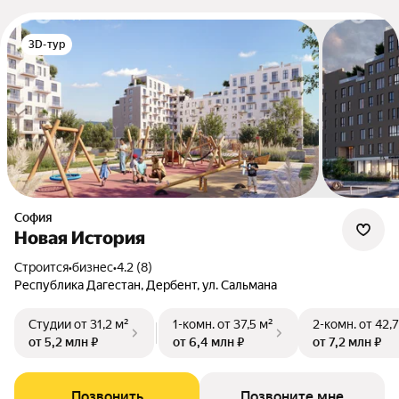
3D-тур
София
Новая История
Строится
•
бизнес
•
4.2 (8)
Республика Дагестан, Дербент, ул. Сальмана
Студии
от 31,2 м²
1-комн.
от 37,5 м²
2-комн.
от 42,7
от 5,2 млн ₽
от 6,4 млн ₽
от 7,2 млн ₽
Позвонить
Позвоните мне