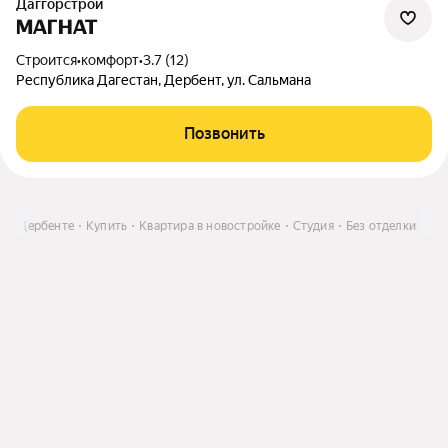
Даггорстрой
МАГНАТ
Строится
•
комфорт
•
3.7 (12)
Республика Дагестан, Дербент, ул. Сальмана
Позвонить
 в Дербенте
Купить
Квартира в новостройке
Студия
Без отделки