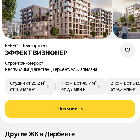
EFFECT development
ЭФФЕКТ ВИЗИОНЕР
Строится
•
комфорт
Республика Дагестан, Дербент, ул. Сальмана
Студии
от 25,2 м²
1-комн.
от 49,7 м²
2-комн.
от 61,
от 4,2 млн ₽
от 7,7 млн ₽
от 9,2 млн ₽
Позвонить
Другие ЖК в Дербенте