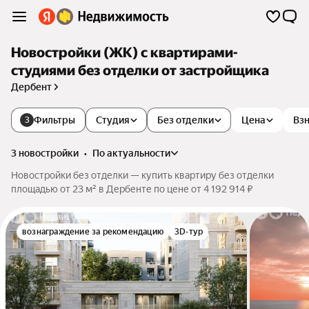
Новостройки (ЖК) с квартирами-
студиями без отделки от застройщика
Дербент
Фильтры
Студия
Без отделки
Цена
Взн
3
3 новостройки
•
по актуальности
Новостройки без отделки — купить квартиру без отделки
площадью от 23 м² в Дербенте по цене от 4 192 914 ₽
вознаграждение за рекомендацию
3D-тур