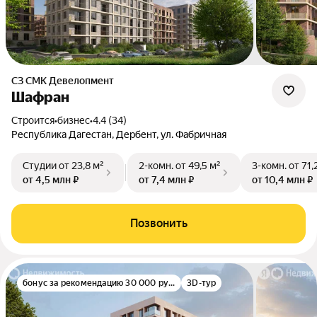
СЗ СМК Девелопмент
Шафран
Строится
•
бизнес
•
4.4 (34)
Республика Дагестан, Дербент, ул. Фабричная
Студии
от 23,8 м²
2-комн.
от 49,5 м²
3-комн.
от 71,
от 4,5 млн ₽
от 7,4 млн ₽
от 10,4 млн ₽
Позвонить
бонус за рекомендацию 30 000 руб.
3D-тур