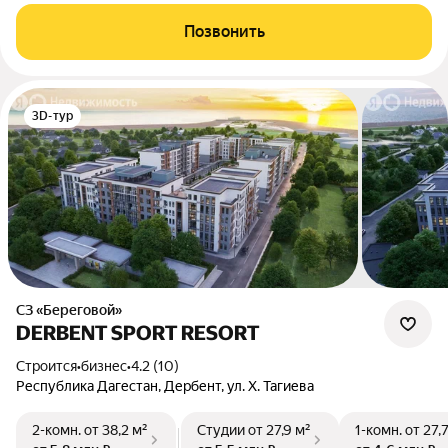
Позвонить
3D-тур
СЗ «Береговой»
DERBENT SPORT RESORT
Строится
•
бизнес
•
4.2 (10)
Республика Дагестан, Дербент, ул. Х. Тагиева
2-комн.
от 38,2 м²
Студии
от 27,9 м²
1-комн.
от 27,