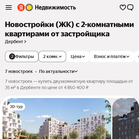
Новостройки (ЖК) с 2-комнатными
квартирами от застройщика
Дербент
Фильтры
2 комн.
Цена
Взнос и платёж
2
7 новостроек
•
по актуальности
7 новостроек — купить двухкомнатную квартиру площадью от
35 м² в Дербенте по цене от 4 850 400 ₽
3D-тур