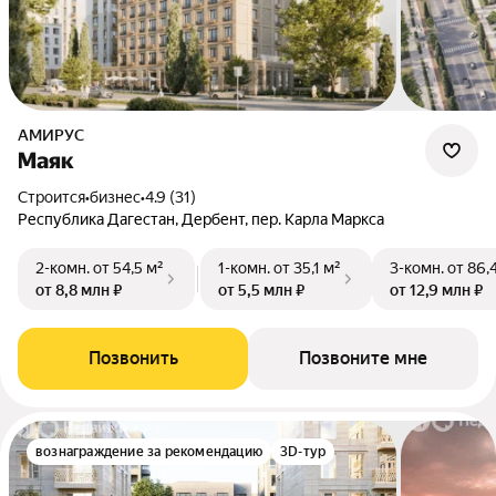
АМИРУС
Маяк
Строится
•
бизнес
•
4.9 (31)
Республика Дагестан, Дербент, пер. Карла Маркса
2-комн.
от 54,5 м²
1-комн.
от 35,1 м²
3-комн.
от 86,
от 8,8 млн ₽
от 5,5 млн ₽
от 12,9 млн ₽
Позвонить
Позвоните мне
вознаграждение за рекомендацию
3D-тур