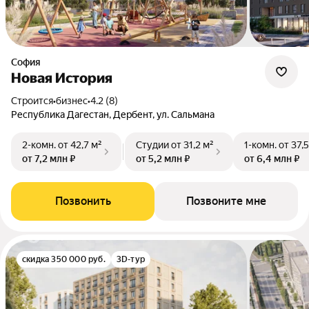
София
Новая История
Строится
•
бизнес
•
4.2 (8)
Республика Дагестан, Дербент, ул. Сальмана
2-комн.
от 42,7 м²
Студии
от 31,2 м²
1-комн.
от 37,
от 7,2 млн ₽
от 5,2 млн ₽
от 6,4 млн ₽
Позвонить
Позвоните мне
скидка 350 000 руб.
3D-тур