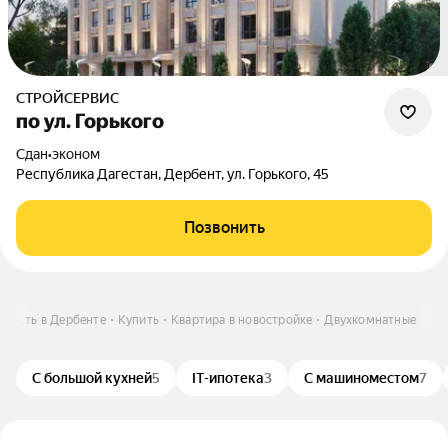
СТРОЙСЕРВИС
по ул. Горького
Сдан
•
эконом
Республика Дагестан, Дербент, ул. Горького, 45
Позвонить
мость в Дербенте
Купить
Квартира в новостройке
Двухкомнатные
С большой кухней
5
IT-ипотека
3
С машиноместом
7