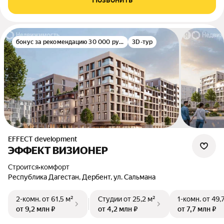
бонус за рекомендацию 30 000 руб.
3D-тур
EFFECT development
ЭФФЕКТ ВИЗИОНЕР
Строится
•
комфорт
Республика Дагестан, Дербент, ул. Сальмана
2-комн.
от 61,5 м²
Студии
от 25,2 м²
1-комн.
от 49,
от 9,2 млн ₽
от 4,2 млн ₽
от 7,7 млн ₽