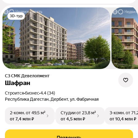
3D-тур
СЗ СМК Девелопмент
Шафран
Строится
•
бизнес
•
4.4 (34)
Республика Дагестан, Дербент, ул. Фабричная
2-комн.
от 49,5 м²
Студии
от 23,8 м²
3-комн.
от 71,
от 7,4 млн ₽
от 4,5 млн ₽
от 10,4 млн ₽
Позвонить