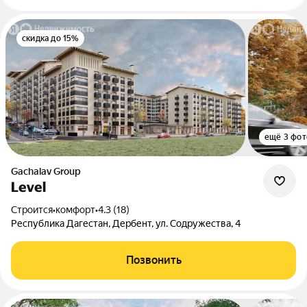
скидка до 15%
ещё 3 фот
Gachalav Group
Level
Строится
•
комфорт
•
4.3 (18)
Республика Дагестан, Дербент, ул. Содружества, 4
Позвонить