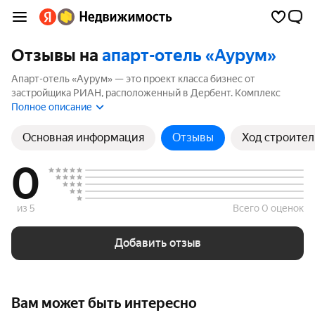
Отзывы на
апарт-отель «Аурум»
Апарт-отель «Аурум» — это проект класса бизнес от
застройщика РИАН, расположенный в Дербент. Комплекс
включает 1 корпуса высотой до 4 этажей. Если вы планируете
Полное описание
купить квартиру в апарт-отель «Аурум», ознакомьтесь с
отзывами покупателей и жителей района. Мы рассчитали
Основная информация
Отзывы
Ход строител
рейтинг на основе реальных отзывов, чтобы помочь вам
сделать правильный выбор.
0
из 5
Всего 0 оценок
Добавить отзыв
Вам может быть интересно