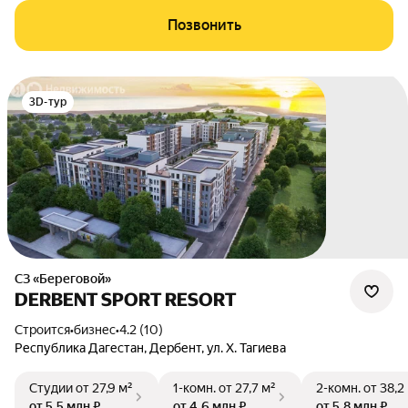
Позвонить
3D-тур
СЗ «Береговой»
DERBENT SPORT RESORT
Строится
•
бизнес
•
4.2 (10)
Республика Дагестан
,
Дербент
,
ул. Х. Тагиева
Студии
от 27,9 м²
1-комн.
от 27,7 м²
2-комн.
от 38,2
от 5,5 млн ₽
от 4,6 млн ₽
от 5,8 млн ₽