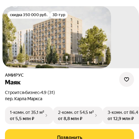
скидка 350 000 руб.
3D-тур
АМИРУС
Маяк
Строится
•
бизнес
•
4.9 (31)
пер. Карла Маркса
1-комн.
от 35,1 м²
2-комн.
от 54,5 м²
3-комн.
от 86,4
от 5,5 млн ₽
от 8,8 млн ₽
от 12,9 млн ₽
Позвонить