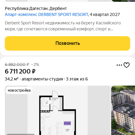
Республика Дагестан
,
Дербент
Апарт-комплекс DERBENT SPORT RESORT
, 4 квартал 2027
Derbent Sport Resort недвижимость на берегу Каспийского
моря, где сочетаются современный комфорт, спорт и
уникальная атмосфера древнего Дербента, этот комплекс
создан для вас! Комплекс и планировки. Планировки
Позвонить
учитывают все потребности современных
6 882 000
₽
–2%
6 711 200
₽
34,2 м²
апартаменты-студия
3 этаж из 6
новостройка