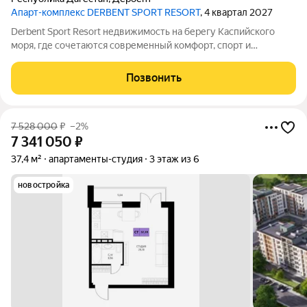
Апарт-комплекс DERBENT SPORT RESORT
, 4 квартал 2027
Derbent Sport Resort недвижимость на берегу Каспийского
моря, где сочетаются современный комфорт, спорт и
уникальная атмосфера древнего Дербента, этот комплекс
создан для вас! Комплекс и планировки. Планировки
Позвонить
учитывают все потребности современных
7 528 000
₽
–2%
7 341 050
₽
37,4 м²
апартаменты-студия
3 этаж из 6
новостройка