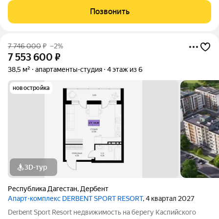
создан для вас! Комплекс и планировки. Планировки
Позвонить
учитывают все потребности современных
7 746 000
₽
–2%
7 553 600
₽
38,5 м²
апартаменты-студия
4 этаж из 6
новостройка
3D-тур
Республика Дагестан
,
Дербент
Апарт-комплекс DERBENT SPORT RESORT
, 4 квартал 2027
Derbent Sport Resort недвижимость на берегу Каспийского