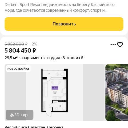
Derbent Sport Resort недвижимость на берегу Каспийского
моря, где сочетаются современный комфорт, спорт и
уникальная атмосфера древнего Дербента, этот комплекс
создан для вас! Комплекс и планировки. Планировки
Позвонить
учитывают все потребности современных
5 952 000
₽
–2%
5 804 450
₽
29,5 м²
апартаменты-студия
3 этаж из 6
новостройка
3D-тур
Республика Дагестан
,
Дербент