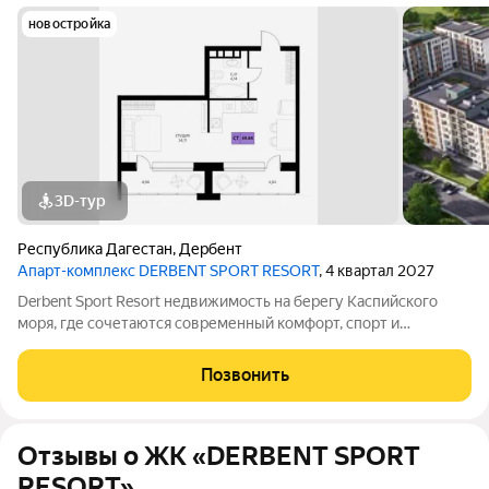
новостройка
3D-тур
Республика Дагестан
,
Дербент
Апарт-комплекс DERBENT SPORT RESORT
, 4 квартал 2027
Derbent Sport Resort недвижимость на берегу Каспийского
моря, где сочетаются современный комфорт, спорт и
уникальная атмосфера древнего Дербента, этот комплекс
создан для вас! Комплекс и планировки. Планировки
Позвонить
учитывают все потребности современных
Отзывы о ЖК «DERBENT SPORT
RESORT»