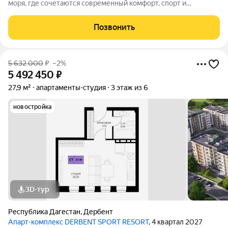
моря, где сочетаются современный комфорт, спорт и
уникальная атмосфера древнего Дербента, этот комплекс
создан для вас! Комплекс и планировки. Планировки
Позвонить
учитывают все потребности современных
5 632 000
₽
–2%
5 492 450
₽
27,9 м²
апартаменты-студия
3 этаж из 6
новостройка
3D-тур
Республика Дагестан
,
Дербент
Апарт-комплекс DERBENT SPORT RESORT
, 4 квартал 2027