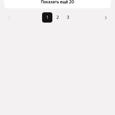
Показать ещё 20
верхней части страницы есть самые частые 
комбинации фильтров, например «» или «»
Помимо удобной сортировки по цене продажи вы 
1
2
3
можете отсортировать результаты по стоимости 
квадратного метра или площади