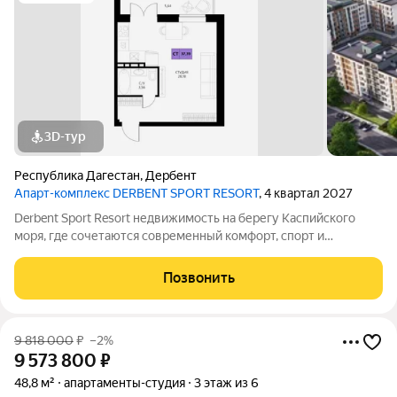
3D-тур
Республика Дагестан
,
Дербент
Апарт-комплекс DERBENT SPORT RESORT
, 4 квартал 2027
Derbent Sport Resort недвижимость на берегу Каспийского
моря, где сочетаются современный комфорт, спорт и
уникальная атмосфера древнего Дербента, этот комплекс
создан для вас! Комплекс и планировки. Планировки
Позвонить
учитывают все потребности современных
9 818 000
₽
–2%
9 573 800
₽
48,8 м²
апартаменты-студия
3 этаж из 6