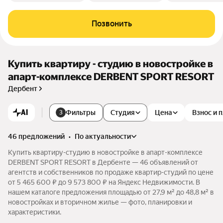
Позвонить
Купить квартиру - студию в новостройке в
апарт-комплексе DERBENT SPORT RESORT
Дербент
AI
Фильтры
Студия
Цена
Взнос и 
3
46 предложений
•
по актуальности
Купить квартиру-студию в новостройке в апарт-комплексе
DERBENT SPORT RESORT в Дербенте — 46 объявлений от
агентств и собственников по продаже квартир-студий по цене
от 5 465 600 ₽ до 9 573 800 ₽ на Яндекс Недвижимости. В
нашем каталоге предложения площадью от 27,9 м² до 48,8 м² в
новостройках и вторичном жилье — фото, планировки и
характеристики.