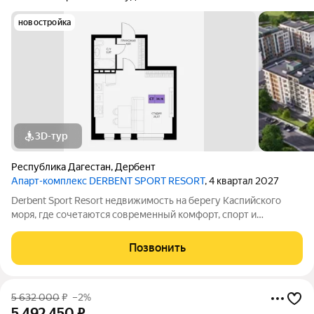
новостройка
3D-тур
Республика Дагестан
,
Дербент
Апарт-комплекс DERBENT SPORT RESORT
, 4 квартал 2027
Derbent Sport Resort недвижимость на берегу Каспийского
моря, где сочетаются современный комфорт, спорт и
уникальная атмосфера древнего Дербента, этот комплекс
создан для вас! Комплекс и планировки. Планировки
Позвонить
учитывают все потребности современных
5 632 000
₽
–2%
5 492 450
₽