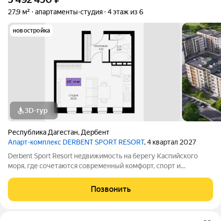
27,9 м²
апартаменты-студия
4 этаж из 6
новостройка
3D-тур
Республика Дагестан
,
Дербент
Апарт-комплекс DERBENT SPORT RESORT
, 4 квартал 2027
Derbent Sport Resort недвижимость на берегу Каспийского
моря, где сочетаются современный комфорт, спорт и
уникальная атмосфера древнего Дербента, этот комплекс
создан для вас! Комплекс и планировки. Планировки
Позвонить
учитывают все потребности современных