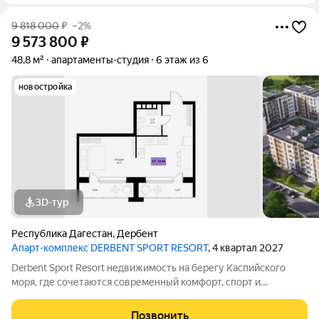
9 818 000
₽
–2%
9 573 800
₽
48,8 м²
апартаменты-студия
6 этаж из 6
новостройка
3D-тур
Республика Дагестан
,
Дербент
Апарт-комплекс DERBENT SPORT RESORT
, 4 квартал 2027
Derbent Sport Resort недвижимость на берегу Каспийского
моря, где сочетаются современный комфорт, спорт и
уникальная атмосфера древнего Дербента, этот комплекс
создан для вас! Комплекс и планировки. Планировки
Позвонить