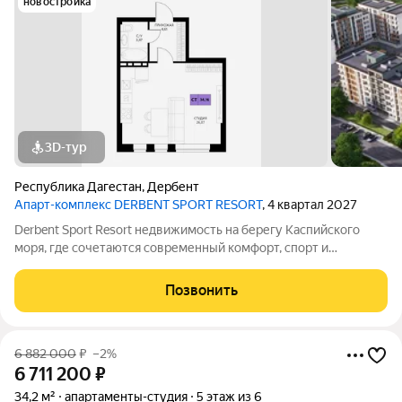
новостройка
3D-тур
Республика Дагестан
,
Дербент
Апарт-комплекс DERBENT SPORT RESORT
, 4 квартал 2027
Derbent Sport Resort недвижимость на берегу Каспийского
моря, где сочетаются современный комфорт, спорт и
уникальная атмосфера древнего Дербента, этот комплекс
создан для вас! Комплекс и планировки. Планировки
Позвонить
учитывают все потребности современных
6 882 000
₽
–2%
6 711 200
₽
34,2 м²
апартаменты-студия
5 этаж из 6