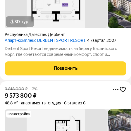
3D-тур
Республика Дагестан
,
Дербент
Апарт-комплекс DERBENT SPORT RESORT
, 4 квартал 2027
Derbent Sport Resort недвижимость на берегу Каспийского
моря, где сочетаются современный комфорт, спорт и
уникальная атмосфера древнего Дербента, этот комплекс
создан для вас! Комплекс и планировки. Планировки
Позвонить
учитывают все потребности современных
9 818 000
₽
–2%
9 573 800
₽
48,8 м²
апартаменты-студия
6 этаж из 6
новостройка