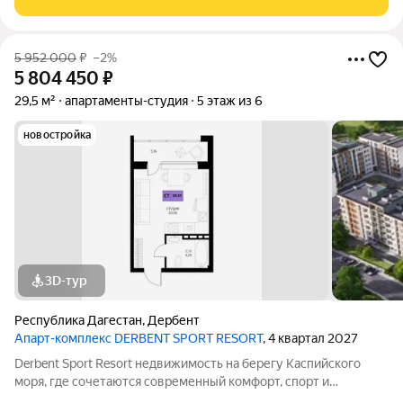
учитывают все потребности современных
5 952 000
₽
–2%
5 804 450
₽
29,5 м²
апартаменты-студия
5 этаж из 6
новостройка
3D-тур
Республика Дагестан
,
Дербент
Апарт-комплекс DERBENT SPORT RESORT
, 4 квартал 2027
Derbent Sport Resort недвижимость на берегу Каспийского
моря, где сочетаются современный комфорт, спорт и
уникальная атмосфера древнего Дербента, этот комплекс