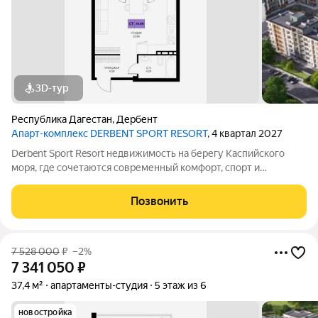
3D-тур
Республика Дагестан
,
Дербент
Апарт-комплекс DERBENT SPORT RESORT
, 4 квартал 2027
Derbent Sport Resort недвижимость на берегу Каспийского
моря, где сочетаются современный комфорт, спорт и
уникальная атмосфера древнего Дербента, этот комплекс
создан для вас! Комплекс и планировки. Планировки
Позвонить
учитывают все потребности современных
7 528 000
₽
–2%
7 341 050
₽
37,4 м²
апартаменты-студия
5 этаж из 6
новостройка