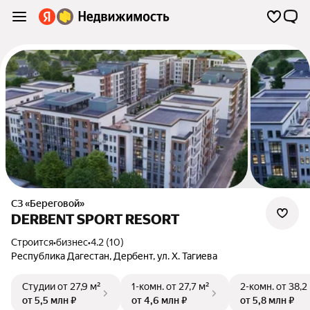
СЗ «Береговой»
DERBENT SPORT RESORT
Строится
•
бизнес
•
4.2 (10)
Республика Дагестан
,
Дербент
,
ул. Х. Тагиева
Студии
от 27,9 м²
1-комн.
от 27,7 м²
2-комн.
от 38,2
от 5,5 млн ₽
от 4,6 млн ₽
от 5,8 млн ₽