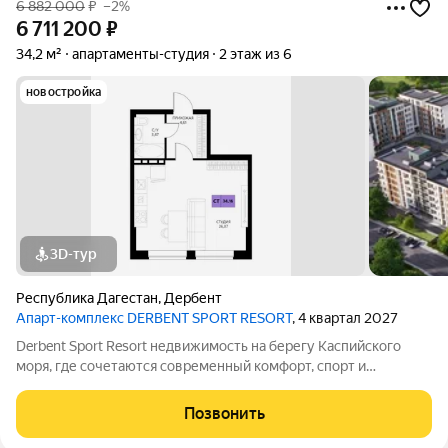
6 882 000
₽
–2%
6 711 200
₽
34,2 м²
апартаменты-студия
2 этаж из 6
новостройка
3D-тур
Республика Дагестан
,
Дербент
Апарт-комплекс DERBENT SPORT RESORT
, 4 квартал 2027
Derbent Sport Resort недвижимость на берегу Каспийского
моря, где сочетаются современный комфорт, спорт и
уникальная атмосфера древнего Дербента, этот комплекс
создан для вас! Комплекс и планировки. Планировки
Позвонить
учитывают все потребности современных