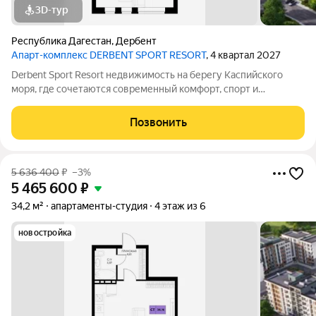
3D-тур
Республика Дагестан
,
Дербент
Апарт-комплекс DERBENT SPORT RESORT
, 4 квартал 2027
Derbent Sport Resort недвижимость на берегу Каспийского
моря, где сочетаются современный комфорт, спорт и
уникальная атмосфера древнего Дербента, этот комплекс
создан для вас! Комплекс и планировки. Планировки
Позвонить
учитывают все потребности современных
5 636 400
₽
–3%
5 465 600
₽
34,2 м²
апартаменты-студия
4 этаж из 6
новостройка