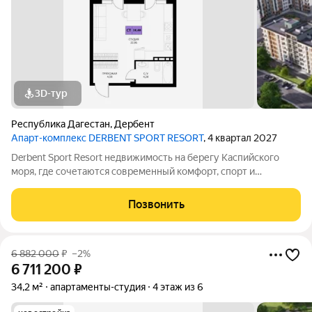
3D-тур
Республика Дагестан
,
Дербент
Апарт-комплекс DERBENT SPORT RESORT
, 4 квартал 2027
Derbent Sport Resort недвижимость на берегу Каспийского
моря, где сочетаются современный комфорт, спорт и
уникальная атмосфера древнего Дербента, этот комплекс
создан для вас! Комплекс и планировки. Планировки
Позвонить
учитывают все потребности современных
6 882 000
₽
–2%
6 711 200
₽
34,2 м²
апартаменты-студия
4 этаж из 6