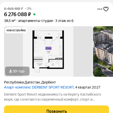
6 468 488
₽
–3%
6 276 088
₽
38,5 м²
апартаменты-студия
3 этаж из 6
новостройка
3D-тур
Республика Дагестан
,
Дербент
Апарт-комплекс DERBENT SPORT RESORT
, 4 квартал 2027
Derbent Sport Resort недвижимость на берегу Каспийского
моря, где сочетаются современный комфорт, спорт и
уникальная атмосфера древнего Дербента, этот комплекс
создан для вас! Комплекс и планировки. Планировки
Позвонить