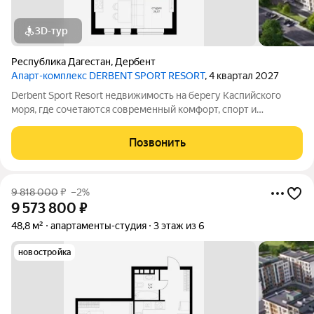
3D-тур
Республика Дагестан
,
Дербент
Апарт-комплекс DERBENT SPORT RESORT
, 4 квартал 2027
Derbent Sport Resort недвижимость на берегу Каспийского
моря, где сочетаются современный комфорт, спорт и
уникальная атмосфера древнего Дербента, этот комплекс
создан для вас! Комплекс и планировки. Планировки
Позвонить
учитывают все потребности современных
9 818 000
₽
–2%
9 573 800
₽
48,8 м²
апартаменты-студия
3 этаж из 6
новостройка