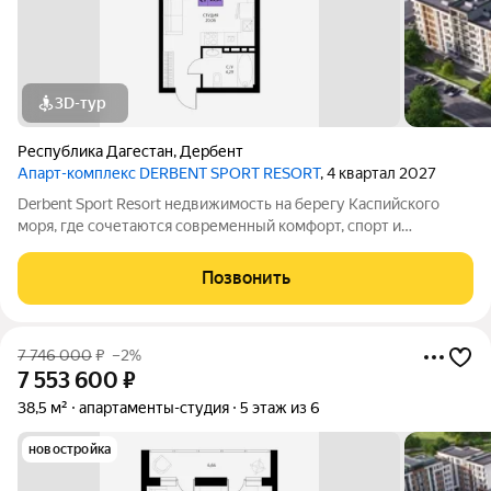
3D-тур
Республика Дагестан
,
Дербент
Апарт-комплекс DERBENT SPORT RESORT
, 4 квартал 2027
Derbent Sport Resort недвижимость на берегу Каспийского
моря, где сочетаются современный комфорт, спорт и
уникальная атмосфера древнего Дербента, этот комплекс
создан для вас! Комплекс и планировки. Планировки
Позвонить
учитывают все потребности современных
7 746 000
₽
–2%
7 553 600
₽
38,5 м²
апартаменты-студия
5 этаж из 6
новостройка