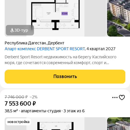
3D-тур
Республика Дагестан
,
Дербент
Апарт-комплекс DERBENT SPORT RESORT
, 4 квартал 2027
Derbent Sport Resort недвижимость на берегу Каспийского
моря, где сочетаются современный комфорт, спорт и
уникальная атмосфера древнего Дербента, этот комплекс
создан для вас! Комплекс и планировки. Планировки
Позвонить
учитывают все потребности современных
7 746 000
₽
–2%
7 553 600
₽
38,5 м²
апартаменты-студия
3 этаж из 6
новостройка