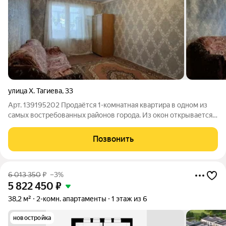
улица Х. Тагиева
,
33
Арт. 139195202 Продаётся 1-комнатная квартира в одном из
самых востребованных районов города. Из окон открывается
прекрасный вид на набережную. В шаговой доступности
находятся школа, детский сад, круглосуточный супермаркет и
Позвонить
банкомат. Во дворе
6 013 350
₽
–3%
5 822 450
₽
38,2 м²
2-комн. апартаменты
1 этаж из 6
новостройка