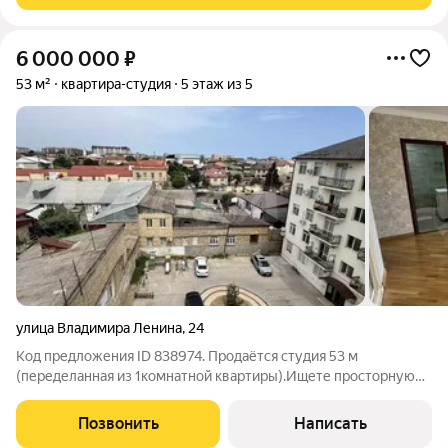
6 000 000
₽
53 м²
квартира-студия
5 этаж из 5
улица Владимира Ленина
,
24
Код предложения ID 838974. Продаётся студия 53 м
(переделанная из 1комнатной квартиры).Ищете просторную
студию с готовой инфраструктурой? Отличный вариант в
развитом районе Дербента!Площадь: 53 м просторно, удобно
Позвонить
Написать
зонировать на кухнюгостиную и