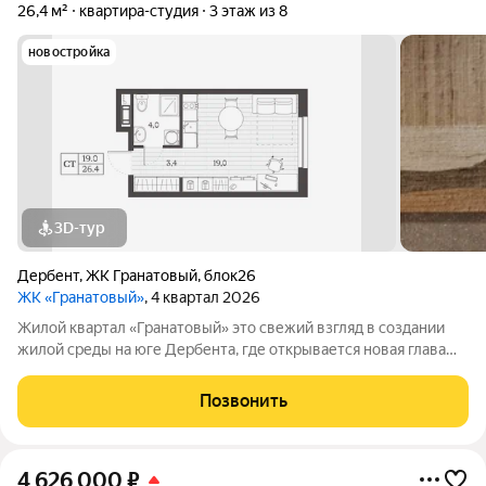
26,4 м²
квартира-студия
3 этаж из 8
новостройка
3D-тур
Дербент
,
ЖК Гранатовый
,
блок26
ЖК «Гранатовый»
, 4 квартал 2026
Жилой квартал «Гранатовый» это свежий взгляд в создании
жилой среды на юге Дербента, где открывается новая глава
развития города. «Гранатовый» сочетает комплексный подход
в благоустройстве и неповторимую локацию. В шаговой
Позвонить
доступности морское
4 626 000
₽