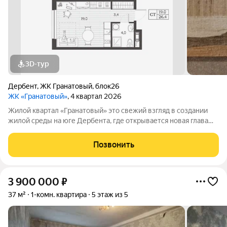
3D-тур
Дербент
,
ЖК Гранатовый
,
блок26
ЖК «Гранатовый»
, 4 квартал 2026
Жилой квартал «Гранатовый» это свежий взгляд в создании
жилой среды на юге Дербента, где открывается новая глава
развития города. «Гранатовый» сочетает комплексный подход
в благоустройстве и неповторимую локацию. В шаговой
Позвонить
доступности морское
3 900 000
₽
37 м²
1-комн. квартира
5 этаж из 5