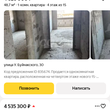
48,7 м²
1-комн. квартира
4 этаж из 15
улица У. Буйнакского
,
30
Код предложения ID 835674. Продается однокомнатная
квартира, расположенная на четвертом этаже нового 15-
этажного жилого здания. Общая площадь квартиры составляет
48,7 квадратных метра, что позволяет комфортно разместить
Позвонить
Написать
одного или двух жильцов.Здание
4 535 300
₽