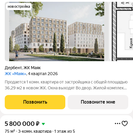
новостройка
Дербент
,
ЖК Маяк
ЖК «Маяк»
, 4 квартал 2026
Продается 1 комн. квартира от застройщика с общей площадью
36,29 м2 в новом ЖК. Окна выходят Во двор. Жилой комплекс
расположен в центральной части, соединяющей старый и
новый город. Дом, вдохновленный традициями, творчеством и
Позвонить
Позвоните мне
современными
5 800 000
₽
75 м²
3-комн. квартира
1 этаж из 5