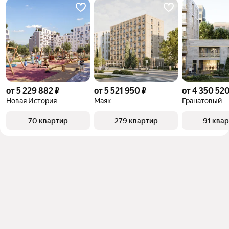
от 5 229 882 ₽
от 5 521 950 ₽
от 4 350 520
Новая История
Маяк
Гранатовый
70 квартир
279 квартир
91 ква