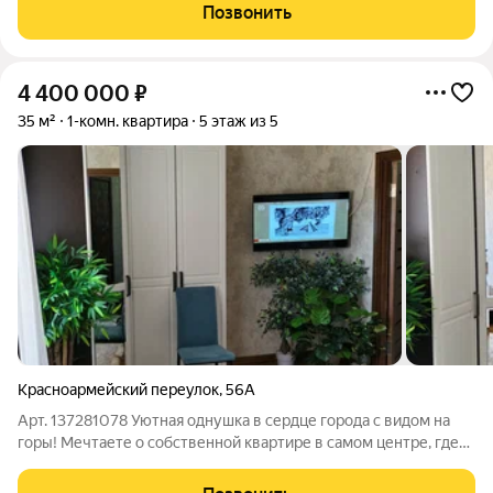
в благоустройстве и неповторимую локацию. В шаговой
Позвонить
доступности морское
4 400 000
₽
35 м²
1-комн. квартира
5 этаж из 5
Красноармейский переулок
,
56А
Арт. 137281078 Уютная однушка в сердце города с видом на
горы! Мечтаете о собственной квартире в самом центре, где
все под рукой? Предлагаем вам отличный вариант светлая и
уютная однокомнатная квартира, расположенная в динамично