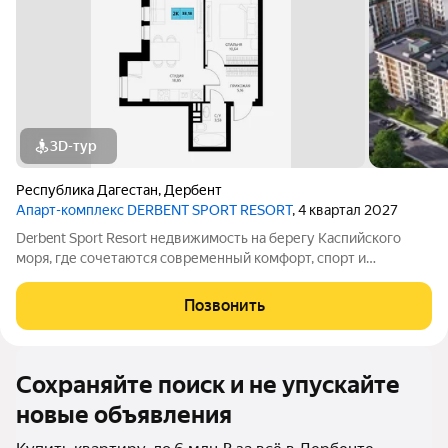
3D-тур
Республика Дагестан
,
Дербент
Апарт-комплекс DERBENT SPORT RESORT
, 4 квартал 2027
Derbent Sport Resort недвижимость на берегу Каспийского
моря, где сочетаются современный комфорт, спорт и
уникальная атмосфера древнего Дербента, этот комплекс
создан для вас! Комплекс и планировки. Планировки
Позвонить
учитывают все потребности современных
Сохраняйте поиск и не упускайте
новые объявления