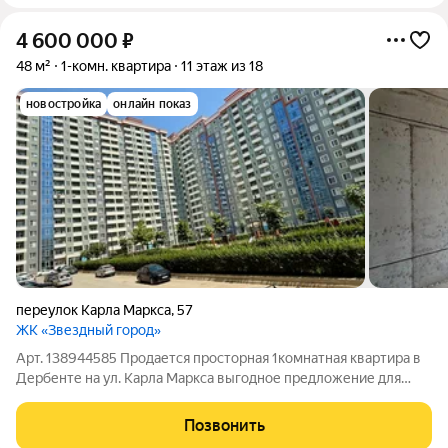
4 600 000
₽
48 м²
1-комн. квартира
11 этаж из 18
новостройка
онлайн показ
переулок Карла Маркса
,
57
ЖК «Звездный город»
Арт. 138944585 Продается просторная 1комнатная квартира в
Дербенте на ул. Карла Маркса выгодное предложение для
покупателя, готового вложиться и получить качественное
жилье по разумной цене. Квартира площадью 48 м
Позвонить
расположена на 11-м этаже