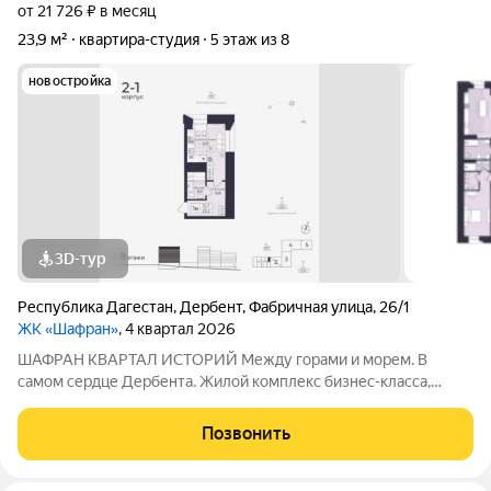
от 21 726 ₽ в месяц
23,9 м²
квартира-студия
5 этаж из 8
новостройка
3D-тур
Республика Дагестан
,
Дербент
,
Фабричная улица
,
26/1
ЖК «Шафран»
, 4 квартал 2026
ШАФРАН КВАРТАЛ ИСТОРИЙ Между горами и морем. В
самом сердце Дербента. Жилой комплекс бизнес-класса,
созданный для тех, кто ценит комфорт, эстетику и уникальную
атмосферу древнего города. Расположен в историческом
Позвонить
центре Дербента Каждое утро как