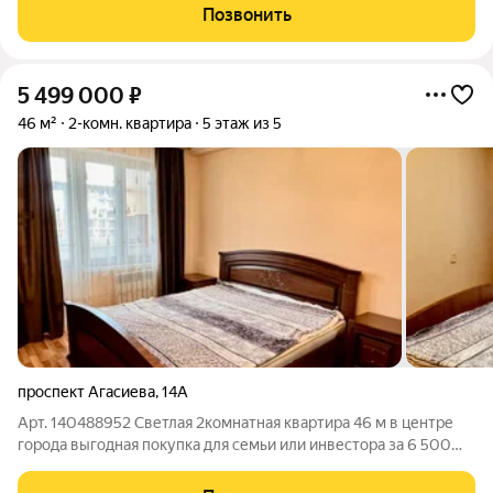
уникальное расположение в современном центре Дербента
Позвонить
между пейзажными горами и бескрайнем
5 499 000
₽
46 м²
2-комн. квартира
5 этаж из 5
проспект Агасиева
,
14А
Арт. 140488952 Светлая 2комнатная квартира 46 м в центре
города выгодная покупка для семьи или инвестора за 6 500
000 руб. Теплая, уютная квартира с практичной планировкой
идеальный вариант. Косметический ремонт и стандартная