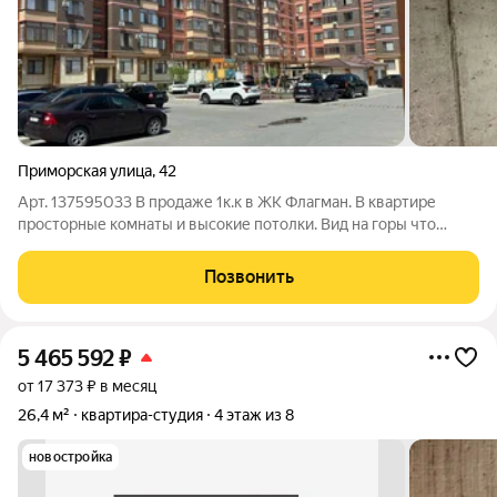
Приморская улица
,
42
Арт. 137595033 В продаже 1к.к в ЖК Флагман. В квартире
просторные комнаты и высокие потолки. Вид на горы что
обеспечивает красивый закат летними вечерами. Дом один из
качественных в Дербенте с большим двором.Во дворе детская
Позвонить
и спортивная площадка ,
5 465 592
₽
от 17 373 ₽ в месяц
26,4 м²
квартира-студия
4 этаж из 8
новостройка