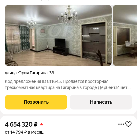
улица Юрия Гагарина
,
33
Код предложения ID 811645. Продается просторная
трехкомнатная квартира на Гагарина в городе Дербент.Ищете
идеальное место для жизни? У нас есть для Вас отличное
предложение! Продается уютная и светлая трехкомнатная
Позвонить
Написать
квартира, расположенная в самом
4 654 320
₽
от 14 794 ₽ в месяц