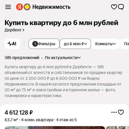
Купить квартиру до 6 млн рублей
Дербент
AI
Фильтры
до 6 млн ₽
Комнаты
П
1
385 предложений
•
по актуальности
Купить квартиру до 6 млн рублей в Дербенте — 385
объявлений от агентств и собственников по продаже квартир
по цене от 2 200 000 ₽ до 6 600 000 ₽ на Яндекс
Недвижимости. В нашем каталоге предложения площадью от
20 м² до 75 м² в новостройках и вторичном жилье — фото,
планировки и характеристики.
4 612 128
₽
63,7 м²
4-комн. квартира
4 этаж из 5