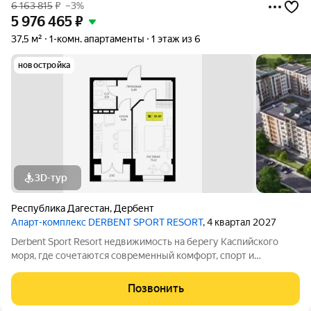
6 163 815
₽
–3%
5 976 465
₽
37,5 м²
1-комн. апартаменты
1 этаж из 6
новостройка
3D-тур
Республика Дагестан
,
Дербент
Апарт-комплекс DERBENT SPORT RESORT
, 4 квартал 2027
Derbent Sport Resort недвижимость на берегу Каспийского
моря, где сочетаются современный комфорт, спорт и
уникальная атмосфера древнего Дербента, этот комплекс
создан для вас! Комплекс и планировки. Планировки
Позвонить
учитывают все потребности современных