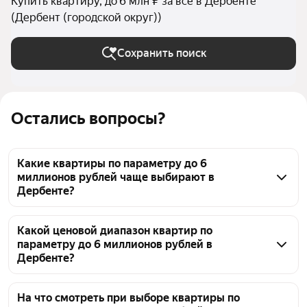
Купить квартиру, до 6 млн ₽ за всё в Дербенте
(Дербент (городской округ))
Сохранить поиск
Остались вопросы?
Какие квартиры по параметру до 6
миллионов рублей чаще выбирают в
Дербенте?
В Дербенте по параметру до 6 миллионов рублей 
представлено 385 объявлений. Цены на квартиры 
Какой ценовой диапазон квартир по
параметру до 6 миллионов рублей в
начинаются от 2,2 млн ₽ и достигают до 6,6 млн ₽. 
Дербенте?
Чтобы подобрать подходящий вариант, можно 
использовать фильтры по количеству комнат, 
В Дербенте представлено 385 объявлений квартир 
площади и другим характеристикам.
с ценой до 6 миллионов рублей. Самые доступные 
На что смотреть при выборе квартиры по