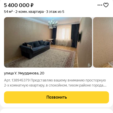
5 400 000
₽
54 м²
2-комн. квартира
3 этаж из 5
улица У. Умурдинова
,
20
Арт. 138945379 Представляю вашему вниманию просторную
2-х комнатную квартиру, в спокойном, тихом районе города.
Дополнительные преимущества: свой бак на 1 тонну, свое
отопление, котел. Преимущество этажа: 3 этаж-это всегда
Позвонить
ликвидный этаж, легко