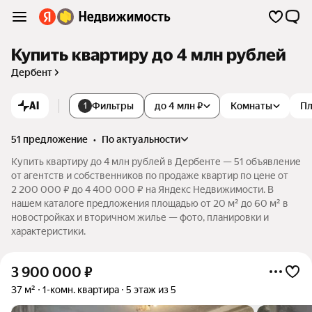
Купить квартиру до 4 млн рублей
Дербент
AI
Фильтры
до 4 млн ₽
Комнаты
П
1
51 предложение
•
по актуальности
Купить квартиру до 4 млн рублей в Дербенте — 51 объявление
от агентств и собственников по продаже квартир по цене от
2 200 000 ₽ до 4 400 000 ₽ на Яндекс Недвижимости. В
нашем каталоге предложения площадью от 20 м² до 60 м² в
новостройках и вторичном жилье — фото, планировки и
характеристики.
3 900 000
₽
37 м²
1-комн. квартира
5 этаж из 5