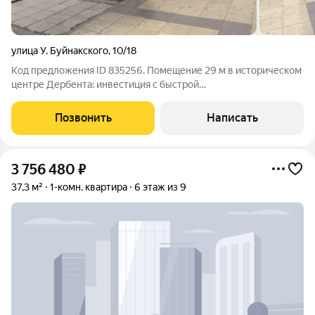
улица У. Буйнакского
,
10/18
Код предложения ID 835256. Помещение 29 м в историческом
центре Дербента: инвестиция с быстрой
окупаемостью.Локация с высоким туристическим потоком и
развитой инфраструктурой: рядом школы, кафе, рестораны,
Позвонить
Написать
парки, железнодорожный вокзал и рынки.
3 756 480
₽
37,3 м²
1-комн. квартира
6 этаж из 9