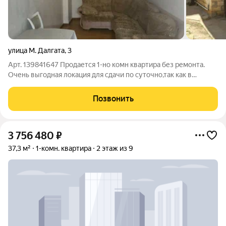
улица М. Далгата
,
3
Арт. 139841647 Продается 1-но комн квартира без ремонта.
Очень выгодная локация для сдачи по суточно,так как в
шаговой доступности набережная,школы и садики . Дом
каменный. Полный пакет документов.
Позвонить
3 756 480
₽
37,3 м²
1-комн. квартира
2 этаж из 9