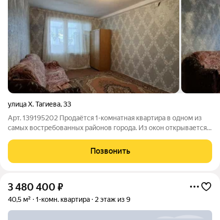
улица Х. Тагиева
,
33
Арт. 139195202 Продаётся 1-комнатная квартира в одном из
самых востребованных районов города. Из окон открывается
прекрасный вид на набережную. В шаговой доступности
находятся школа, детский сад, круглосуточный супермаркет и
Позвонить
банкомат. Во дворе
3 480 400
₽
40,5 м²
1-комн. квартира
2 этаж из 9