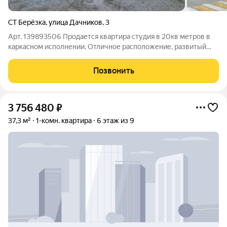
СТ Берёзка
,
улица Дачников
,
3
Арт. 139893506 Продается квартира студия в 20кв метров в
каркасном исполнении. Отличное расположение, развитый
район, школа, дет сад, море, набережная - все в шаговой
доступности. На покупку можно использовать сертификат мат
Позвонить
капитала. Егрн имеется,
3 756 480
₽
37,3 м²
1-комн. квартира
6 этаж из 9