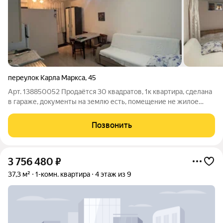
переулок Карла Маркса
,
45
Арт. 138850052 Продаётся 30 квадратов, 1к квартира, сделана
в гараже, документы на землю есть, помещение не жилое
соответственно, зимой отопление через электрические
приборы обогрева. Цена - скааазка.
Позвонить
3 756 480
₽
37,3 м²
1-комн. квартира
4 этаж из 9