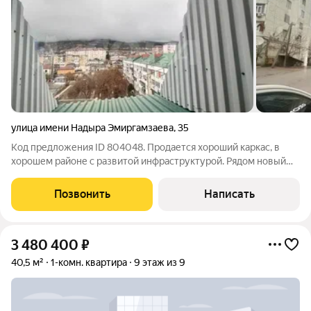
улица имени Надыра Эмиргамзаева
,
35
Код предложения ID 804048. Продается хороший каркас, в
хорошем районе с развитой инфраструктурой. Рядом новый
детский сад, школа. На первом этаже дома магазины и все
необходимое. Из окна прекрасный вид на крепость и горы.
Позвонить
Написать
Удобная планировка и хорошее
3 480 400
₽
40,5 м²
1-комн. квартира
9 этаж из 9