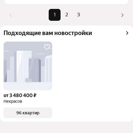
комбинации фильтров, например «» или «»
Помимо удобной сортировки по цене продажи вы 
1
2
3
можете отсортировать результаты по стоимости 
квадратного метра или площади
Подходящие вам новостройки
от 3 480 400 ₽
Некрасов
96 квартир