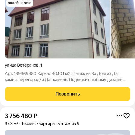
онлайн показ
улица Ветеранов
,
1
Арт. 139369480 Каркас 40.101 м2. 2 этаж из 3х Дом из Даг
камня, перегородки Даг камень. Подлежит любому дизайн-
интерьеру. Комнаты изолированные-просторные . Потолки
2.90 м. Ровные перекрытия. Кровля финская черепица. Окна от
Позвонить
фирмы Kraus. Локация.
3 756 480
₽
37,3 м²
1-комн. квартира
5 этаж из 9