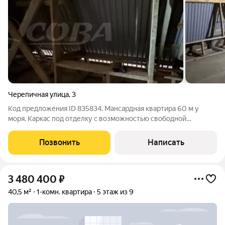
Черепичная улица
,
3
Код предложения ID 835834. Мансардная квартира 60 м у
моря. Каркас под отделку с возможностью свободной
планировки. Описание:квартира на 4 этаже, идеально
расположенная для инвестиций или создания уникального
Позвонить
Написать
семейного гнёздышка. Это редкая
3 480 400
₽
40,5 м²
1-комн. квартира
5 этаж из 9