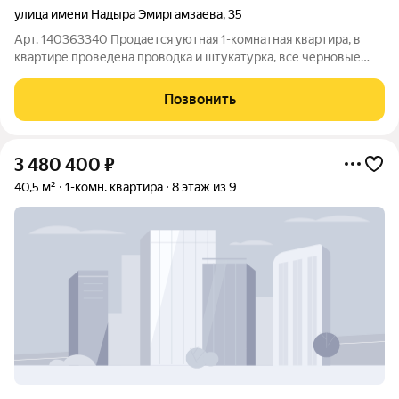
улица имени Надыра Эмиргамзаева
,
35
Арт. 140363340 Продается уютная 1-комнатная квартира, в
квартире проведена проводка и штукатурка, все черновые
работы выполнены . Расположение идеальное: в двух минутах
ходьбы находится детский сад, а также вблизи расположены
Позвонить
школы, парки,
3 480 400
₽
40,5 м²
1-комн. квартира
8 этаж из 9