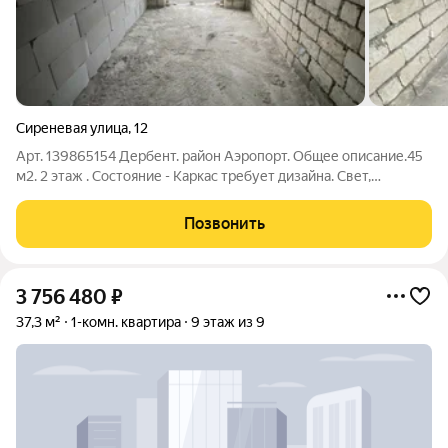
Сиреневая улица
,
12
Арт. 139865154 Дербент. район Аэропорт. Общее описание.45
м2. 2 этаж . Состояние - Каркас требует дизайна. Свет,
вода,газ.Коммуникация. Полный пакет документов.
ЛОКАЦИЯ.АЭРОПОРТ . Асфальт. Маршрутка 4А. 4. Школа и
Позвонить
садик частный. Море в пешей
3 756 480
₽
37,3 м²
1-комн. квартира
9 этаж из 9