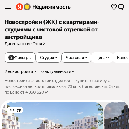
Новостройки (ЖК) с квартирами-
студиями с чистовой отделкой от
застройщика
Дагестанские Огни
Фильтры
Студия
Чистовая
Цена
Взнос
3
2 новостройки
•
по актуальности
Новостройки с чистовой отделкой — купить квартиру с
чистовой отделкой площадью от 23 м² в Дагестанских Огнях
по цене от 4 350 520 ₽
3D-тур