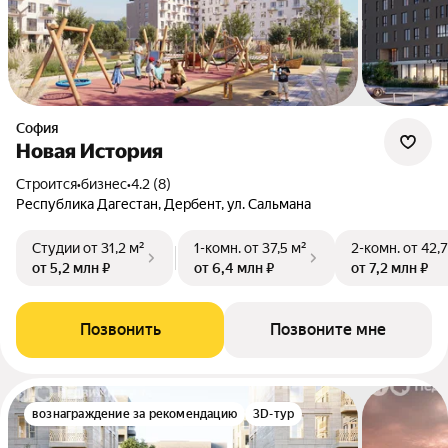
София
Новая История
Строится
•
бизнес
•
4.2 (8)
Республика Дагестан, Дербент, ул. Сальмана
Студии
от 31,2 м²
1-комн.
от 37,5 м²
2-комн.
от 42,7
от 5,2 млн ₽
от 6,4 млн ₽
от 7,2 млн ₽
Позвонить
Позвоните мне
вознаграждение за рекомендацию
3D-тур