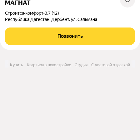
МАГНАТ
Строится
•
комфорт
•
3.7 (12)
Республика Дагестан, Дербент, ул. Сальмана
Позвонить
гнях
Купить
Квартира в новостройке
Студия
С чистовой отделкой