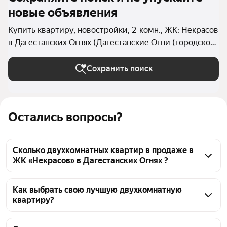
новые объявления
Купить квартиру, новостройки, 2-комн., ЖК: Некрасов
в Дагестанских Огнях (Дагестанские Огни (городской
округ))
Сохранить поиск
Остались вопросы?
Сколько двухкомнатных квартир в продаже в
ЖК «Некрасов» в Дагестанских Огнях ?
На Яндекс Недвижимости в продаже в ЖК 
«Некрасов» в Дагестанских Огнях 48 
Как выбрать свою лучшую двухкомнатную
квартиру?
двухкомнатных квартир 48 объявлений от 
застройщиков
Чтобы купить 2-комнатную квартиру в новостройке 