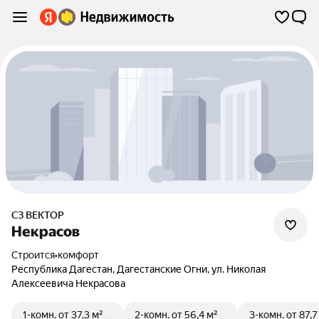
СЗ ВЕКТОР
Некрасов
Строится
•
комфорт
Республика Дагестан
,
Дагестанские Огни
,
ул. Николая
Алексеевича Некрасова
1-комн.
от 37,3 м²
2-комн.
от 56,4 м²
3-комн.
от 87,7