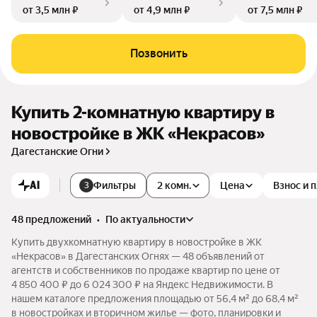
от 3,5 млн ₽
от 4,9 млн ₽
от 7,5 млн ₽
Позвонить
Купить 2-комнатную квартиру в
новостройке в ЖК «Некрасов»
Дагестанские Огни
AI
Фильтры
2 комн.
Цена
Взнос и 
3
48 предложений
•
по актуальности
Купить двухкомнатную квартиру в новостройке в ЖК
«Некрасов» в Дагестанских Огнях — 48 объявлений от
агентств и собственников по продаже квартир по цене от
4 850 400 ₽ до 6 024 300 ₽ на Яндекс Недвижимости. В
нашем каталоге предложения площадью от 56,4 м² до 68,4 м²
в новостройках и вторичном жилье — фото, планировки и