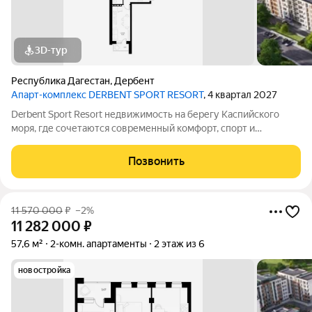
3D-тур
Республика Дагестан
,
Дербент
Апарт-комплекс DERBENT SPORT RESORT
, 4 квартал 2027
Derbent Sport Resort недвижимость на берегу Каспийского
моря, где сочетаются современный комфорт, спорт и
уникальная атмосфера древнего Дербента, этот комплекс
создан для вас! Комплекс и планировки. Планировки
Позвонить
учитывают все потребности современных
11 570 000
₽
–2%
11 282 000
₽
57,6 м²
2-комн. апартаменты
2 этаж из 6
новостройка