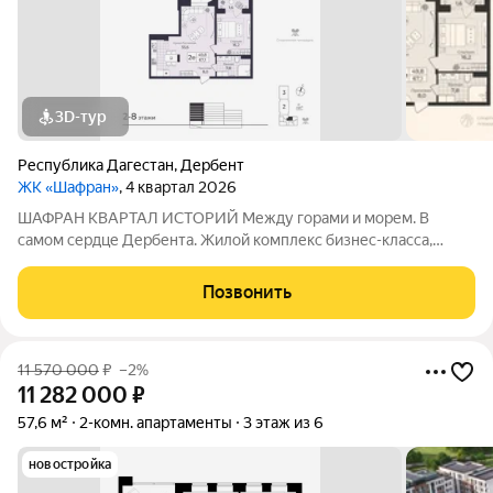
3D-тур
Республика Дагестан
,
Дербент
ЖК «Шафран»
, 4 квартал 2026
ШАФРАН КВАРТАЛ ИСТОРИЙ Между горами и морем. В
самом сердце Дербента. Жилой комплекс бизнес-класса,
созданный для тех, кто ценит комфорт, эстетику и уникальную
атмосферу древнего города. Расположен в историческом
Позвонить
центре Дербента Каждое утро как
11 570 000
₽
–2%
11 282 000
₽
57,6 м²
2-комн. апартаменты
3 этаж из 6
новостройка