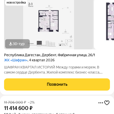
новостройка
3D-тур
Республика Дагестан
,
Дербент
,
Фабричная улица
,
26/1
ЖК «Шафран»
, 4 квартал 2026
ШАФРАН КВАРТАЛ ИСТОРИЙ Между горами и морем. В
самом сердце Дербента. Жилой комплекс бизнес-класса,
созданный для тех, кто ценит комфорт, эстетику и уникальную
атмосферу древнего города. Расположен в историческом
Позвонить
центре Дербента Каждое утро как
11 706 000
₽
–2%
11 414 600
₽