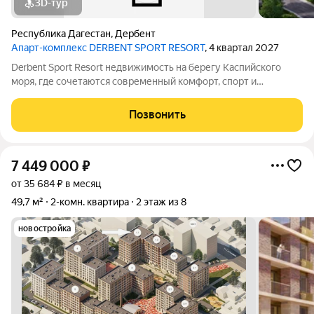
3D-тур
Республика Дагестан
,
Дербент
Апарт-комплекс DERBENT SPORT RESORT
, 4 квартал 2027
Derbent Sport Resort недвижимость на берегу Каспийского
моря, где сочетаются современный комфорт, спорт и
уникальная атмосфера древнего Дербента, этот комплекс
создан для вас! Комплекс и планировки. Планировки
Позвонить
учитывают все потребности современных
7 449 000
₽
от 35 684 ₽ в месяц
49,7 м²
2-комн. квартира
2 этаж из 8
новостройка