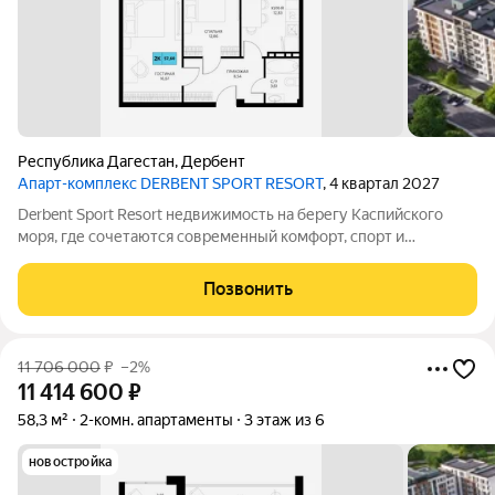
Республика Дагестан
,
Дербент
Апарт-комплекс DERBENT SPORT RESORT
, 4 квартал 2027
Derbent Sport Resort недвижимость на берегу Каспийского
моря, где сочетаются современный комфорт, спорт и
уникальная атмосфера древнего Дербента, этот комплекс
создан для вас! Комплекс и планировки. Планировки
Позвонить
учитывают все потребности современных
11 706 000
₽
–2%
11 414 600
₽
58,3 м²
2-комн. апартаменты
3 этаж из 6
новостройка