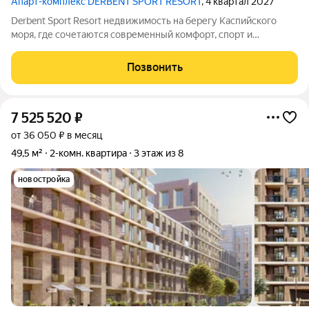
Апарт-комплекс DERBENT SPORT RESORT
, 4 квартал 2027
Derbent Sport Resort недвижимость на берегу Каспийского
моря, где сочетаются современный комфорт, спорт и
уникальная атмосфера древнего Дербента, этот комплекс
создан для вас! Комплекс и планировки. Планировки
Позвонить
учитывают все потребности современных
7 525 520
₽
от 36 050 ₽ в месяц
49,5 м²
2-комн. квартира
3 этаж из 8
новостройка