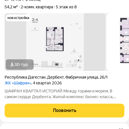
54,2 м²
2-комн. квартира
5 этаж из 8
новостройка
3D-тур
Республика Дагестан
,
Дербент
,
Фабричная улица
,
26/1
ЖК «Шафран»
, 4 квартал 2026
ШАФРАН КВАРТАЛ ИСТОРИЙ Между горами и морем. В
самом сердце Дербента. Жилой комплекс бизнес-класса,
созданный для тех, кто ценит комфорт, эстетику и уникальную
атмосферу древнего города. Расположен в историческом
Позвонить
центре Дербента Каждое утро как