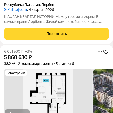
Республика Дагестан
,
Дербент
ЖК «Шафран»
, 4 квартал 2026
ШАФРАН КВАРТАЛ ИСТОРИЙ Между горами и морем. В
самом сердце Дербента. Жилой комплекс бизнес-класса,
созданный для тех, кто ценит комфорт, эстетику и уникальную
атмосферу древнего города. Расположен в историческом
Позвонить
центре Дербента Каждое утро как
6 051 530
₽
–3%
5 860 630
₽
38,2 м²
2-комн. апартаменты
5 этаж из 6
новостройка