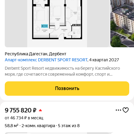
Республика Дагестан
,
Дербент
Апарт-комплекс DERBENT SPORT RESORT
, 4 квартал 2027
Derbent Sport Resort недвижимость на берегу Каспийского
моря, где сочетаются современный комфорт, спорт и
уникальная атмосфера древнего Дербента, этот комплекс
создан для вас! Комплекс и планировки. Планировки
Позвонить
учитывают все потребности современных
9 755 820
₽
от 46 734 ₽ в месяц
58,8 м²
2-комн. квартира
5 этаж из 8