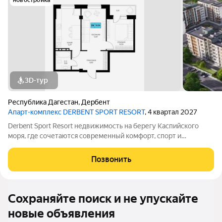
новостройка
3D-тур
Республика Дагестан
,
Дербент
Апарт-комплекс DERBENT SPORT RESORT
, 4 квартал 2027
Derbent Sport Resort недвижимость на берегу Каспийского
моря, где сочетаются современный комфорт, спорт и
уникальная атмосфера древнего Дербента, этот комплекс
создан для вас! Комплекс и планировки. Планировки
Позвонить
учитывают все потребности современных
Сохраняйте поиск и не упускайте
новые объявления