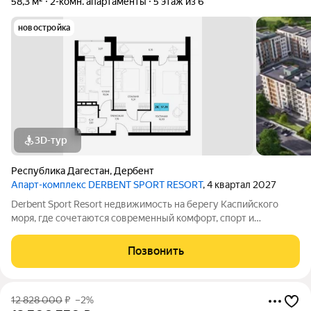
58,3 м²
2-комн. апартаменты
5 этаж из 6
новостройка
3D-тур
Республика Дагестан
,
Дербент
Апарт-комплекс DERBENT SPORT RESORT
, 4 квартал 2027
Derbent Sport Resort недвижимость на берегу Каспийского
моря, где сочетаются современный комфорт, спорт и
уникальная атмосфера древнего Дербента, этот комплекс
создан для вас! Комплекс и планировки. Планировки
Позвонить
учитывают все потребности современных
12 828 000
₽
–2%