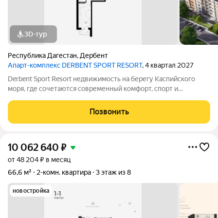
3D-тур
Республика Дагестан
,
Дербент
Апарт-комплекс DERBENT SPORT RESORT
, 4 квартал 2027
Derbent Sport Resort недвижимость на берегу Каспийского
моря, где сочетаются современный комфорт, спорт и
уникальная атмосфера древнего Дербента, этот комплекс
создан для вас! Комплекс и планировки. Планировки
Позвонить
учитывают все потребности современных
10 062 640
₽
от 48 204 ₽ в месяц
66,6 м²
2-комн. квартира
3 этаж из 8
новостройка