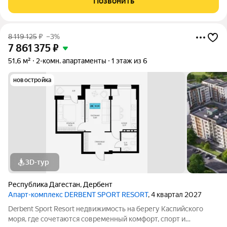
Позвонить
центре Дербента Каждое утро как
8 119 125
₽
–3%
7 861 375
₽
51,6 м²
2-комн. апартаменты
1 этаж из 6
новостройка
3D-тур
Республика Дагестан
,
Дербент
Апарт-комплекс DERBENT SPORT RESORT
, 4 квартал 2027
Derbent Sport Resort недвижимость на берегу Каспийского
моря, где сочетаются современный комфорт, спорт и