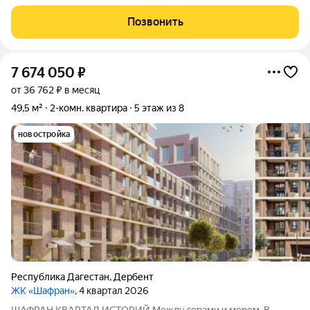
уникальная атмосфера древнего Дербента, этот комплекс
создан для вас! Комплекс и планировки. Планировки
Позвонить
учитывают все потребности современных
7 674 050
₽
от 36 762 ₽ в месяц
49,5 м²
2-комн. квартира
5 этаж из 8
новостройка
Республика Дагестан
,
Дербент
ЖК «Шафран»
, 4 квартал 2026