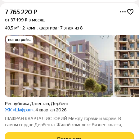
7 765 220
₽
от 37 199 ₽ в месяц
49,5 м²
2-комн. квартира
7 этаж из 8
новостройка
Республика Дагестан
,
Дербент
ЖК «Шафран»
, 4 квартал 2026
ШАФРАН КВАРТАЛ ИСТОРИЙ Между горами и морем. В
самом сердце Дербента. Жилой комплекс бизнес-класса,
созданный для тех, кто ценит комфорт, эстетику и уникальную
атмосферу древнего города. Расположен в историческом