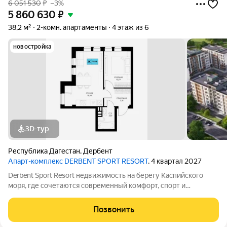
6 051 530
₽
–3%
5 860 630
₽
38,2 м²
2-комн. апартаменты
4 этаж из 6
новостройка
3D-тур
Республика Дагестан
,
Дербент
Апарт-комплекс DERBENT SPORT RESORT
, 4 квартал 2027
Derbent Sport Resort недвижимость на берегу Каспийского
моря, где сочетаются современный комфорт, спорт и
уникальная атмосфера древнего Дербента, этот комплекс
создан для вас! Комплекс и планировки. Планировки
Позвонить
учитывают все потребности современных