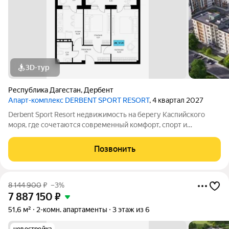
3D-тур
Республика Дагестан
,
Дербент
Апарт-комплекс DERBENT SPORT RESORT
, 4 квартал 2027
Derbent Sport Resort недвижимость на берегу Каспийского
моря, где сочетаются современный комфорт, спорт и
уникальная атмосфера древнего Дербента, этот комплекс
создан для вас! Комплекс и планировки. Планировки
Позвонить
учитывают все потребности современных
8 144 900
₽
–3%
7 887 150
₽
51,6 м²
2-комн. апартаменты
3 этаж из 6