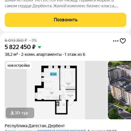
ШАФРАН КВАРТАЛ ИСТОРИЙ Между горами и морем. В
самом сердце Дербента. Жилой комплекс бизнес-класса,
созданный для тех, кто ценит комфорт, эстетику и уникальную
атмосферу древнего города. Расположен в историческом
Позвонить
центре Дербента Каждое утро как
6 013 350
₽
–3%
5 822 450
₽
38,2 м²
2-комн. апартаменты
1 этаж из 6
новостройка
3D-тур
Республика Дагестан
,
Дербент