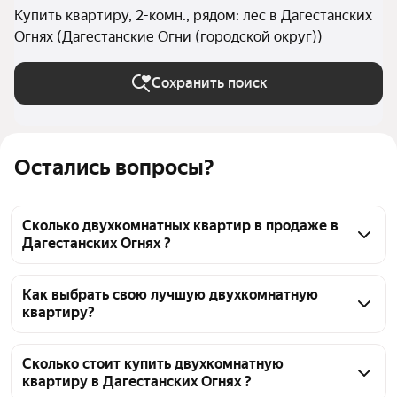
Купить квартиру, 2-комн., рядом: лес в Дагестанских
Огнях (Дагестанские Огни (городской округ))
Сохранить поиск
Остались вопросы?
Сколько двухкомнатных квартир в продаже в
Дагестанских Огнях ?
На Яндекс Недвижимости в продаже в 
Дагестанских Огнях 169 двухкомнатных квартир 
Как выбрать свою лучшую двухкомнатную
квартиру?
169 объявлений от застройщиков
Чтобы купить 2-комнатную квартиру рядом с 
лесом, воспользуйтесь тепловой картой для оценки 
Сколько стоит купить двухкомнатную
квартиру в Дагестанских Огнях ?
инфраструктуры и транспортной доступности в 