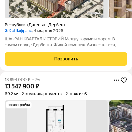
Республика Дагестан
,
Дербент
ЖК «Шафран»
, 4 квартал 2026
ШАФРАН КВАРТАЛ ИСТОРИЙ Между горами и морем. В
самом сердце Дербента. Жилой комплекс бизнес-класса,
созданный для тех, кто ценит комфорт, эстетику и уникальную
атмосферу древнего города. Расположен в историческом
Позвонить
центре Дербента Каждое утро как
13 894 000
₽
–2%
13 547 900
₽
69,2 м²
2-комн. апартаменты
2 этаж из 6
новостройка