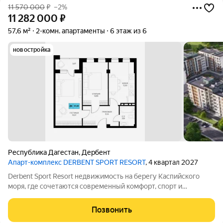
11 570 000
₽
–2%
11 282 000
₽
57,6 м²
2-комн. апартаменты
6 этаж из 6
новостройка
Республика Дагестан
,
Дербент
Апарт-комплекс DERBENT SPORT RESORT
, 4 квартал 2027
Derbent Sport Resort недвижимость на берегу Каспийского
моря, где сочетаются современный комфорт, спорт и
уникальная атмосфера древнего Дербента, этот комплекс
создан для вас! Комплекс и планировки. Планировки
Позвонить
учитывают все потребности современных