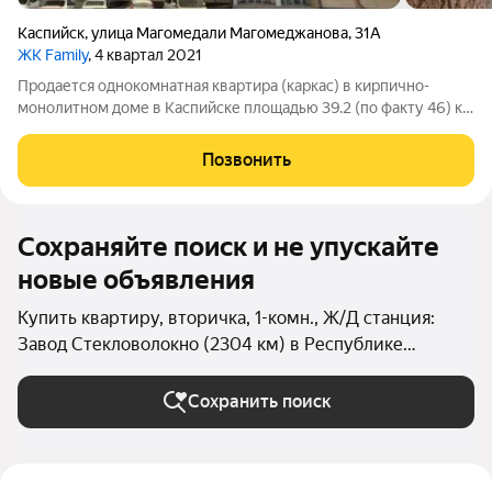
Каспийск
,
улица Магомедали Магомеджановa
,
31А
ЖК Family
, 4 квартал 2021
Продается однокомнатная квартира (каркас) в кирпично-
монолитном доме в Каспийске площадью 39.2 (по факту 46) кв.
м. ЖК Family. О квартире: - Находится в пяти минутах от моря
на машине; - Один собственник; - Установлены счетчики на
Позвонить
свет, газ; -
Сохраняйте поиск и не упускайте
новые объявления
Купить квартиру, вторичка, 1-комн., Ж/Д станция:
Завод Стекловолокно (2304 км) в Республике
Дагестан
Сохранить поиск