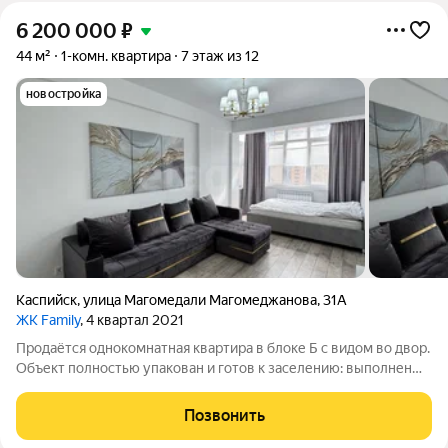
6 200 000
₽
44 м²
1-комн. квартира
7 этаж из 12
новостройка
Каспийск
,
улица Магомедали Магомеджановa
,
31А
ЖК Family
, 4 квартал 2021
Продаётся однокомнатная квартира в блоке Б с видом во двор.
Объект полностью упакован и готов к заселению: выполнен
современный ремонт, и практически вся мебель и техника
остаются новым владельцам. В квартире предусмотрено
Позвонить
индивидуальное отопление, а