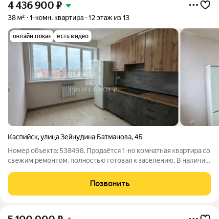
4 436 900
₽
38 м²
1-комн. квартира
12 этаж из 13
онлайн показ
есть видео
Каспийск
,
улица Зейнудина Батманова
,
4Б
Номер объекта: 538498. Продаётся 1-но комнатная квартира со
свежим ремонтом, полностью готовая к заселению. В наличии
частичная мебель, кондиционер, кухонный гарнитур и
электрическая плита. Можно заехать сразу достаточно
Позвонить
добавить свою мебель и жить