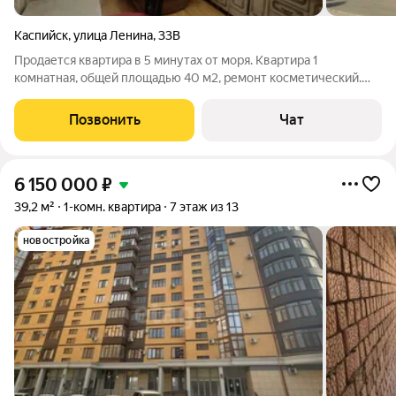
Каспийск
,
улица Ленина
,
33В
Продается квартира в 5 минутах от моря. Квартира 1
комнатная, общей площадью 40 м2, ремонт косметический.
Есть закрытый застекленный балкон. Тихий зелёный двор,
хорошие, дружные соседи. Очень уютная квартира в самом
Позвонить
Чат
центре города, в шаговой
6 150 000
₽
39,2 м²
1-комн. квартира
7 этаж из 13
новостройка