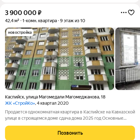
3 900 000
₽
42,4 м²
1-комн. квартира
9 этаж из 10
новостройка
Каспийск
,
улица Магомедали Магомеджановa
,
18
ЖК «СтройКо»
, 4 квартал 2020
Продается однокомнатная квартира в Каспийске на Кавказской
улице в строящемся доме сдача дома 2025 год Основные
характеристики: - Площадь: 46 кв. м - Этаж: 6/10 - Состояние:
Каркасное состояние Описание квартиры: Эта квартира на
Позвонить
девятом этаже