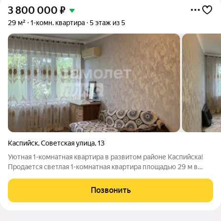
3 800 000
₽
29 м²
1-комн. квартира
5 этаж из 5
Каспийск
,
Советская улица
,
13
Уютная 1-комнатная квартира в развитом районе Каспийска!
Продается светлая 1-комнатная квартира площадью 29 м в
одном из самых удобных районов города Каспийск. Квартира
полностью готова к проживанию: выполнен ремонт в светлых
Позвонить
тонах, создающий