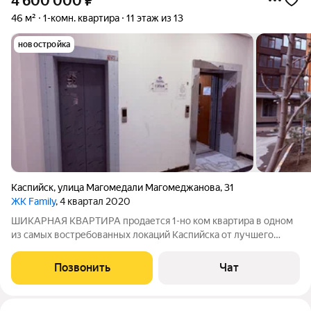
4 600 000
₽
46 м²
1-комн. квартира
11 этаж из 13
новостройка
Каспийск
,
улица Магомедали Магомеджановa
,
31
ЖК Family
, 4 квартал 2020
ШИКАРНАЯ КВАРТИРА продается 1-но ком квартира в одном
из самых востребованных локаций Каспийска от лучшего
застройщика в ЖК «Фемели» блок Д отличный вариант для тех,
кто хочет выгодно вложится. резервуар для бесперебойной
Позвонить
Чат
подачи воды. На