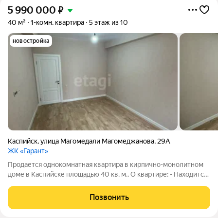
5 990 000
₽
40 м²
1-комн. квартира
5 этаж из 10
новостройка
Каспийск
,
улица Магомедали Магомеджановa
,
29А
ЖК «Гарант»
Продается однокомнатная квартира в кирпично-монолитном
доме в Каспийске площадью 40 кв. м.. О квартире: - Находится
в пяти минутах от моря на машине; - Один собственник; -
Свежий, современный ремонт из качественных материалов; -
Позвонить
Установлены счетчики