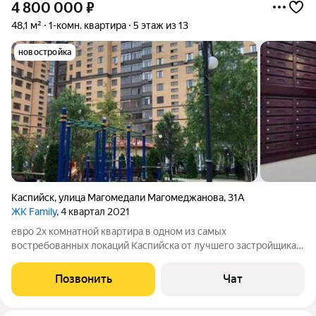
4 800 000
₽
48,1 м²
1-комн. квартира
5 этаж из 13
новостройка
Каспийск
,
улица Магомедали Магомеджановa
,
31А
ЖК Family
, 4 квартал 2021
евро 2х комнатной квартира в одном из самых
востребованных локаций Каспийска от лучшего застройщика в
ЖК «Фемели» блок Д, на 5-м этаже 13-ти этажного дома.
отличный вариант для тех, кто хочет выгодно вложится.
Позвонить
Чат
резервуар для бесперебойной подачи