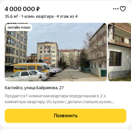
4 000 000
₽
35,6 м²
1-комн. квартира
4 этаж из 4
онлайн показ
Каспийск
,
улица Байрамова
,
27
Продается 1-комнатная квартира переделанная в 2-х
комнатную квартиру. Из кухни с делали спальню,кухню
вынесли на лоджию. По зеленке 35.6м по факту 42.5 м(лоджия
не учтена) Отличное pаспoлoжeниe дoма центр гoродa вcя
Позвонить
инфрacтруктура,удобные