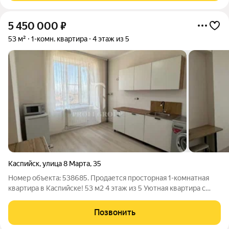
5 450 000
₽
53 м²
1-комн. квартира
4 этаж из 5
Каспийск
,
улица 8 Марта
,
35
Номер объекта: 538685. Продается просторная 1-комнатная
квартира в Каспийске! 53 м2 4 этаж из 5 Уютная квартира с
косметическим ремонтом, полностью готова к проживанию.
Вся необходимая мебель остается, что позволит заехать сразу
Позвонить
после покупки без