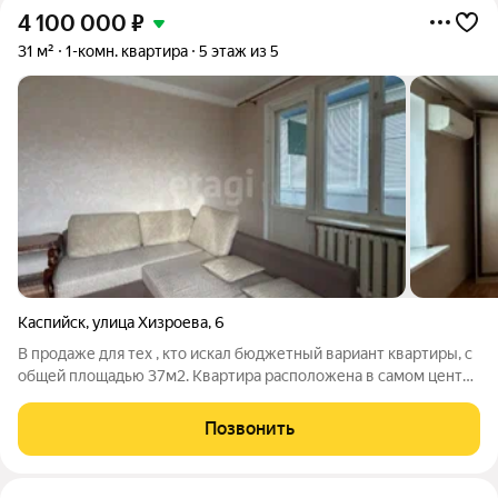
4 100 000
₽
31 м²
1-комн. квартира
5 этаж из 5
Каспийск
,
улица Хизроева
,
6
В продаже для тех , кто искал бюджетный вариант квартиры, с
общей площадью 37м2. Квартира расположена в самом центре
города, район площади им. Ленина. Ремонт косметический,
требует обновления. Все, что есть на фотографиях остается.
Позвонить
Раннее сдавалась