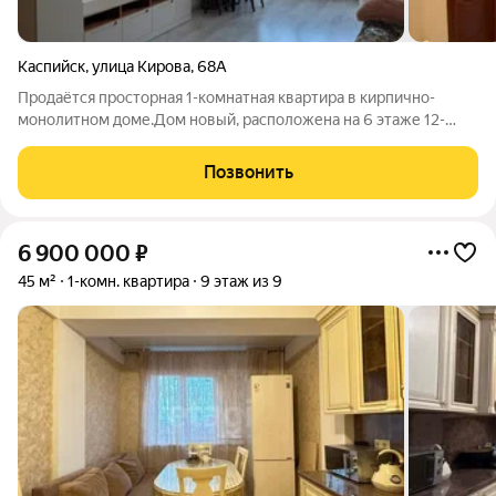
Каспийск
,
улица Кирова
,
68А
Продаётся просторная 1-комнатная квартира в кирпично-
монолитном доме.Дом новый, расположена на 6 этаже 12-
этажного дома. В квартире уже сделан ремонт и мебель
частично остается. Произведены все необходимые
Позвонить
коммуникации, включая интернет. Для
6 900 000
₽
45 м²
1-комн. квартира
9 этаж из 9