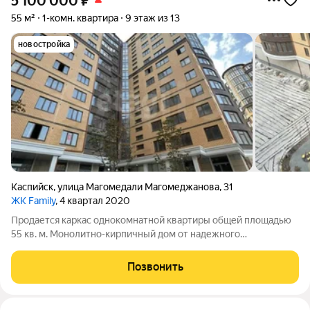
5 100 000
₽
55 м²
1-комн. квартира
9 этаж из 13
новостройка
Каспийск
,
улица Магомедали Магомеджановa
,
31
ЖК Family
, 4 квартал 2020
Продается каркас однокомнатной квартиры общей площадью
55 кв. м. Монолитно-кирпичный дом от надежного
застройщика ЖК Family, закрытый двор с видеонаблюдением,
во дворе планируется детская площадка и парковочные места
Позвонить
с разметками, район очень