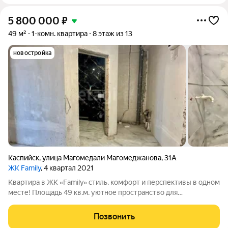
5 800 000
₽
49 м²
1-комн. квартира
8 этаж из 13
новостройка
Каспийск
,
улица Магомедали Магомеджановa
,
31А
ЖК Family
, 4 квартал 2021
Квартира в ЖК «Family» стиль, комфорт и перспективы в одном
месте! Площадь 49 кв.м. уютное пространство для
комфортной жизни. Современный ремонт уже сделаны
основные работы, осталось немного, чтобы добавить свой
Позвонить
стиль и вкус. Два лифта фирмы