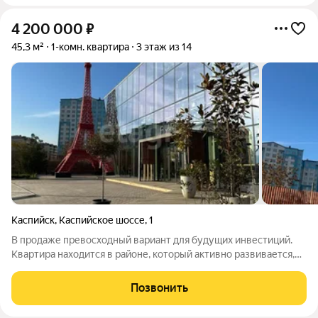
4 200 000
₽
45,3 м²
1-комн. квартира
3 этаж из 14
Каспийск
,
Каспийское шоссе
,
1
В продаже превосходный вариант для будущих инвестиций.
Квартира находится в районе, который активно развивается,
что открывает возможности для роста стоимости
недвижимости в будущем. В окрестностях можно найти новые
Позвонить
жилые комплексы, магазины, кафе и