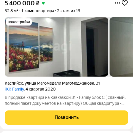
5 400 000
₽
52,8 м²
1-комн. квартира
2 этаж из 13
новостройка
Каспийск
,
улица Магомедали Магомеджановa
,
31
ЖК Family
, 4 квартал 2020
В продаже квартира на Кавказкой 31 - Family блок С ( сданный ,
полный пакет документов на квартиру) Общая квадратура -
52.8М2; Квартира находится на 2-м этаже 13-ти этажного дома;
выполнена чистовая работа в квартире , проводка , и
Позвонить
небольшая