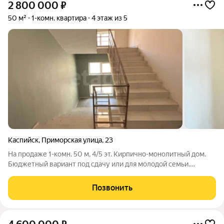
2 800 000
₽
50 м²
1-комн. квартира
4 этаж из 5
Каспийск
,
Приморская улица
,
23
На продаже 1-комн. 50 м, 4/5 эт. Кирпично-монолитный дом.
Бюджетный вариант под сдачу или для молодой семьи.
Площадь 50 м Этаж 4 из 5 (лифта нет) Дом кирпично-
монолитный, внутри каркас Квартира 1к Расположение: Школа
Позвонить
рядом Детские сады