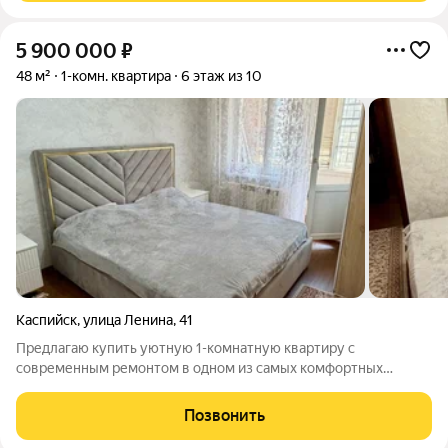
5 900 000
₽
48 м²
1-комн. квартира
6 этаж из 10
Каспийск
,
улица Ленина
,
41
Предлагаю купить уютную 1-комнатную квартиру с
современным ремонтом в одном из самых комфортных
районов города. Общая площадь 48 м, квартира расположена
на 6 этаже 10-этажного дома. Преимуществом является
Позвонить
удачная перепланировка: кухня перенесена в