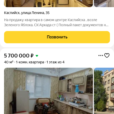
Каспийск
,
улица Ленина
,
35
На продажу квартира в самом центре Каспийска , возле
Зеленого Яблока. СК:Аркада ст ( Полный пакет документов на
квартиру , зеленке более 5 лет , можно указать полную
стоимость в ДКП) Общая квадратура - 45м2; Хорошая
Позвонить
планировка Косметический ремонт
5 700 000
₽
40 м²
1-комн. квартира
1 этаж из 4