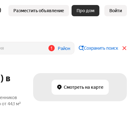
Разместить объявление
Про дом
Войти
1
Сохранить поиск
Район
) в
Смотреть на карте
венников
от 44,1 м²