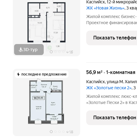
Каспийск
,
12-й микрорай
ЖК «Новая Жизнь»
, 3 кв
Жилой комплекс бизнес-
Проектное финансирование от Сб
Ипотечные программы: Се
Мубараха Квартиры с видом на море Пешая доступность к
Показать телефон
набережной
3D-тур
+
15
56,9 м² · 1-комнатная
последнее предложение
Каспийск
,
улица М. Хали
ЖК «Золотые пески 2»
, 
Жилой комплекс люкс-кл
«Золотые Пески 2» в Каспийске это воплощен
комфорта на первой бере
100 шагах от моря! Дом
Показать телефон
в партнерстве
+
18