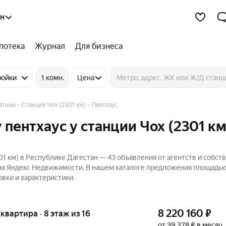
ан
потека
Журнал
Для бизнеса
ройки
1 комн.
Цена
атные
Станция Чох (2301 км)
Пентхаус
пентхаус у станции Чох (2301 км
1 км) в Республике Дагестан — 43 объявления от агентств и собст
 на Яндекс Недвижимости. В нашем каталоге предложения площадью 
овки и характеристики.
8 220 160
₽
я квартира · 8 этаж из 16
от 39 378 ₽ в месяц