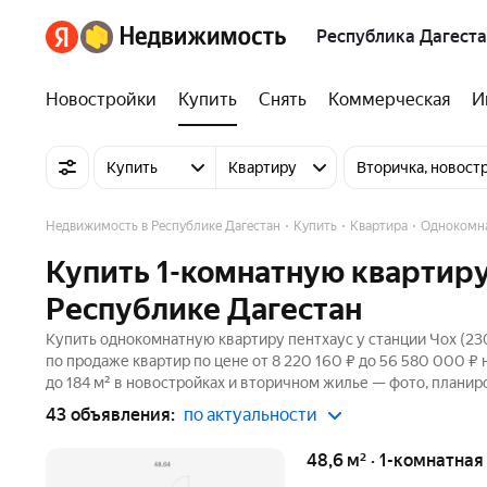
Республика Дагест
Новостройки
Купить
Снять
Коммерческая
И
Купить
Квартиру
Вторичка, новост
Недвижимость в Республике Дагестан
Купить
Квартира
Однокомн
Купить 1-комнатную квартиру 
Республике Дагестан
Купить однокомнатную квартиру пентхаус у станции Чох (230
по продаже квартир по цене от 8 220 160 ₽ до 56 580 000 ₽
до 184 м² в новостройках и вторичном жилье — фото, планир
43 объявления:
по актуальности
48,6 м² · 1-комнатна