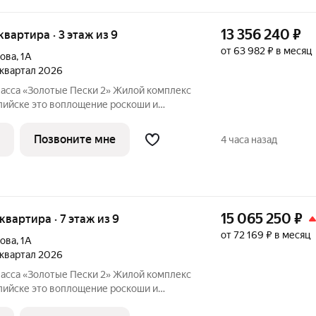
13 356 240
₽
 квартира · 3 этаж из 9
от 63 982 ₽ в месяц
лова
,
1А
3 квартал 2026
асса «Золотые Пески 2» Жилой комплекс
ие роскоши и
говой линии улицы Халилова, всего в
 строится по проектному финансированию
Позвоните мне
4 часа назад
15 065 250
₽
 квартира · 7 этаж из 9
от 72 169 ₽ в месяц
лова
,
1А
3 квартал 2026
асса «Золотые Пески 2» Жилой комплекс
ие роскоши и
говой линии улицы Халилова, всего в