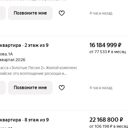
говой линии улицы Халилова, всего в
 строится по проектному финансированию
Позвоните мне
4 часа назад
16 184 999
₽
 квартира · 2 этаж из 9
от 77 533 ₽ в месяц
лова
,
1А
3 квартал 2026
асса «Золотые Пески 2» Жилой комплекс
ие роскоши и
говой линии улицы Халилова, всего в
 строится по проектному финансированию
Позвоните мне
4 часа назад
22 168 800
₽
 квартира · 8 этаж из 9
от 106 198 ₽ в месяц