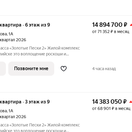
14 894 700
₽
 квартира · 6 этаж из 9
от 71 352 ₽ в месяц
лова
,
1А
3 квартал 2026
асса «Золотые Пески 2» Жилой комплекс
ие роскоши и
говой линии улицы Халилова, всего в
 строится по проектному финансированию
Позвоните мне
4 часа назад
14 383 050
₽
 квартира · 3 этаж из 9
от 68 901 ₽ в месяц
лова
,
1А
3 квартал 2026
асса «Золотые Пески 2» Жилой комплекс
ие роскоши и