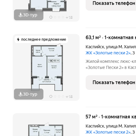
100 шагах от моря! Дом
Показать телефон
в партнерстве
3D-тур
+
18
63,1 м² · 1-комнатная
последнее предложение
Каспийск
,
улица М. Хали
ЖК «Золотые пески 2»
, 
Жилой комплекс люкс-кл
«Золотые Пески 2» в Каспийске это воплощен
комфорта на первой бере
100 шагах от моря! Дом
Показать телефон
в партнерстве
3D-тур
+
18
57 м² · 1-комнатная к
Каспийск
,
улица М. Хали
ЖК «Золотые пески 2»
, 