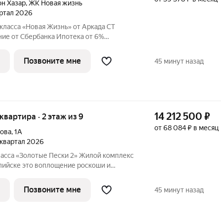
он Хазар
,
ЖК Новая жизнь
артал 2026
класса «Новая Жизнь» от Аркада СТ
ербанка Ипотека от 6%
мейная, IT, Базовая, Без первого взноса,
Позвоните мне
45 минут назад
14 212 500
₽
 квартира · 2 этаж из 9
от 68 084 ₽ в месяц
лова
,
1А
3 квартал 2026
асса «Золотые Пески 2» Жилой комплекс
ие роскоши и
говой линии улицы Халилова, всего в
 строится по проектному финансированию
Позвоните мне
45 минут назад