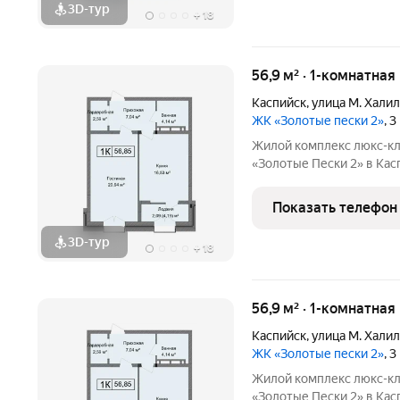
3D-тур
+
18
56,9 м² · 1-комнатная
Каспийск
,
улица М. Хали
ЖК «Золотые пески 2»
, 
Жилой комплекс люкс-кл
«Золотые Пески 2» в Каспийске это воплощен
комфорта на первой бере
100 шагах от моря! Дом
Показать телефон
в партнерстве
3D-тур
+
18
56,9 м² · 1-комнатная
Каспийск
,
улица М. Хали
ЖК «Золотые пески 2»
, 
Жилой комплекс люкс-кл
«Золотые Пески 2» в Каспийске это воплощен