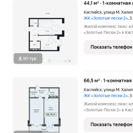
44,1 м² · 1-комнатная
Каспийск
,
улица М. Хали
ЖК «Золотые пески 2»
, 
Жилой комплекс люкс-кл
«Золотые Пески 2» в Каспийске это воплощен
комфорта на первой бере
100 шагах от моря! Дом
Показать телефон
в партнерстве
3D-тур
+
18
66,5 м² · 1-комнатна
Каспийск
,
улица М. Хали
ЖК «Золотые пески 2»
, 
Жилой комплекс люкс-кл
«Золотые Пески 2» в Каспийске это воплощен
комфорта на первой бере
100 шагах от моря! Дом
Показать телефон
в партнерстве