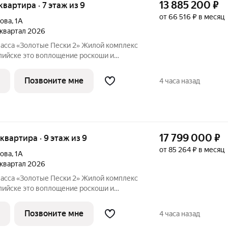
13 885 200
₽
 квартира · 7 этаж из 9
от 66 516 ₽ в месяц
лова
,
1А
3 квартал 2026
асса «Золотые Пески 2» Жилой комплекс
ие роскоши и
говой линии улицы Халилова, всего в
 строится по проектному финансированию
Позвоните мне
4 часа назад
17 799 000
₽
я квартира · 9 этаж из 9
от 85 264 ₽ в месяц
лова
,
1А
3 квартал 2026
асса «Золотые Пески 2» Жилой комплекс
ие роскоши и
говой линии улицы Халилова, всего в
 строится по проектному финансированию
Позвоните мне
4 часа назад