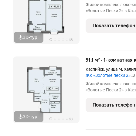
Жилой комплекс люкс-кл
«Золотые Пески 2» в Каспийске это воплощен
комфорта на первой бере
100 шагах от моря! Дом
Показать телефон
в партнерстве
3D-тур
+
18
51,1 м² · 1-комнатная
Каспийск
,
улица М. Хали
ЖК «Золотые пески 2»
, 
Жилой комплекс люкс-кл
«Золотые Пески 2» в Каспийске это воплощен
комфорта на первой бере
100 шагах от моря! Дом
Показать телефон
в партнерстве
3D-тур
+
18