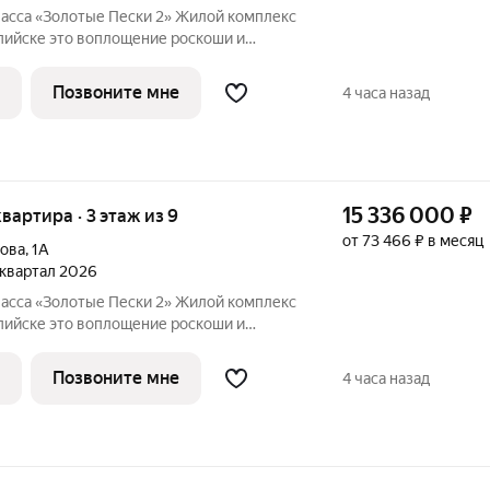
асса «Золотые Пески 2» Жилой комплекс
ие роскоши и
говой линии улицы Халилова, всего в
 строится по проектному финансированию
Позвоните мне
4 часа назад
15 336 000
₽
 квартира · 3 этаж из 9
от 73 466 ₽ в месяц
лова
,
1А
3 квартал 2026
асса «Золотые Пески 2» Жилой комплекс
ие роскоши и
говой линии улицы Халилова, всего в
 строится по проектному финансированию
Позвоните мне
4 часа назад