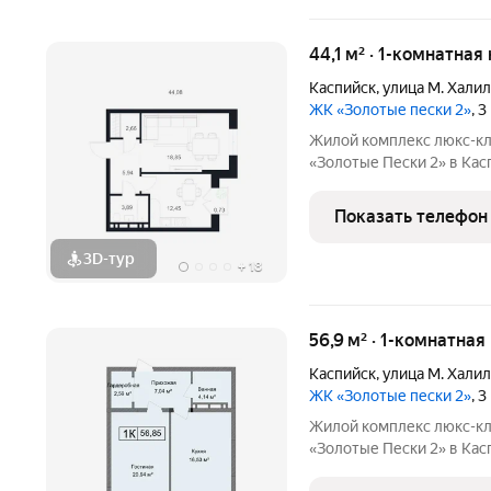
44,1 м² · 1-комнатная
Каспийск
,
улица М. Хали
ЖК «Золотые пески 2»
, 
Жилой комплекс люкс-кл
«Золотые Пески 2» в Каспийске это воплощен
комфорта на первой бере
100 шагах от моря! Дом
Показать телефон
в партнерстве
3D-тур
+
18
56,9 м² · 1-комнатная
Каспийск
,
улица М. Хали
ЖК «Золотые пески 2»
, 
Жилой комплекс люкс-кл
«Золотые Пески 2» в Каспийске это воплощен
комфорта на первой бере