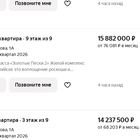
 строится по проектному финансированию
Позвоните мне
4 часа назад
15 882 000
₽
 квартира · 9 этаж из 9
от 76 081 ₽ в месяц
лова
,
1А
3 квартал 2026
асса «Золотые Пески 2» Жилой комплекс
ие роскоши и
говой линии улицы Халилова, всего в
 строится по проектному финансированию
Позвоните мне
4 часа назад
14 237 500
₽
вартира · 3 этаж из 9
от 68 203 ₽ в месяц
лова
,
1А
3 квартал 2026