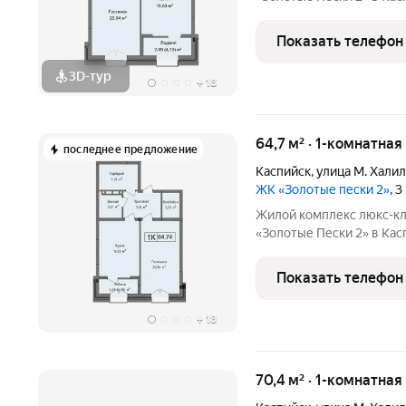
комфорта на первой бере
100 шагах от моря! Дом
Показать телефон
в партнерстве
3D-тур
+
18
64,7 м² · 1-комнатная
последнее предложение
Каспийск
,
улица М. Хали
ЖК «Золотые пески 2»
, 
Жилой комплекс люкс-кл
«Золотые Пески 2» в Каспийске это воплощен
комфорта на первой бере
100 шагах от моря! Дом
Показать телефон
в партнерстве
+
18
70,4 м² · 1-комнатная