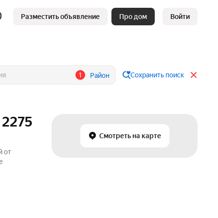
Разместить объявление
Про дом
Войти
1
Сохранить поиск
Район
 2275
Смотреть на карте
й от
е