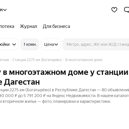
ан
потека
Журнал
Для бизнеса
ройки
1 комн.
Цена
атные
Станция 2275 км (Богатырёво)
В многоэтажном доме
 в многоэтажном доме у станции
е Дагестан
ции 2275 км (Богатырёво) в Республике Дагестан — 80 объявлени
290 000 ₽ до 5 791 200 ₽ на Яндекс Недвижимости. В нашем каталог
 и вторичном жилье — фото, планировки и характеристики.