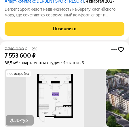
Апарт-комплекс DERBENT SPORT RESORT
, 4 квартал 2027
Derbent Sport Resort недвижимость на берегу Каспийского
моря, где сочетаются современный комфорт, спорт и
уникальная атмосфера древнего Дербента, этот комплекс
создан для вас! Комплекс и планировки. Планировки
Позвонить
учитывают все потребности современных
7 746 000
₽
–2%
7 553 600
₽
38,5 м²
апартаменты-студия
4 этаж из 6
новостройка
3D-тур