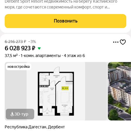
Derbent Sport Resort недвижимость на берегу Каспийского
моря, где сочетаются современный комфорт, спорт и
уникальная атмосфера древнего Дербента, этот комплекс
создан для вас! Комплекс и планировки. Планировки
Позвонить
учитывают все потребности современных
6 216 273
₽
–3%
6 028 923
₽
37,5 м²
1-комн. апартаменты
4 этаж из 6
новостройка
3D-тур
Республика Дагестан
,
Дербент