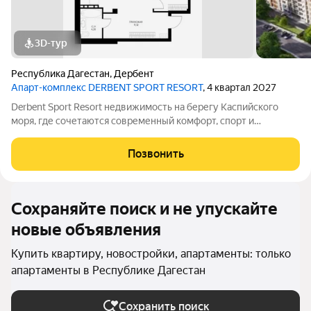
3D-тур
Республика Дагестан
,
Дербент
Апарт-комплекс DERBENT SPORT RESORT
, 4 квартал 2027
Derbent Sport Resort недвижимость на берегу Каспийского
моря, где сочетаются современный комфорт, спорт и
уникальная атмосфера древнего Дербента, этот комплекс
создан для вас! Комплекс и планировки. Планировки
Позвонить
учитывают все потребности современных
Сохраняйте поиск и не упускайте
новые объявления
Купить квартиру, новостройки, апартаменты: только
апартаменты в Республике Дагестан
Сохранить поиск