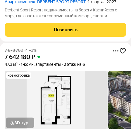
Апарт-комплекс DERBENT SPORT RESORT
, 4 квартал 2027
Derbent Sport Resort недвижимость на берегу Каспийского
моря, где сочетаются современный комфорт, спорт и
уникальная атмосфера древнего Дербента, этот комплекс
создан для вас! Комплекс и планировки. Планировки
Позвонить
учитывают все потребности современных
7 878 780
₽
–3%
7 642 180
₽
47,3 м²
1-комн. апартаменты
2 этаж из 6
новостройка
3D-тур