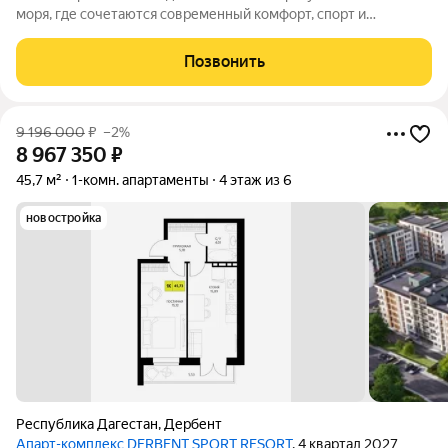
моря, где сочетаются современный комфорт, спорт и
уникальная атмосфера древнего Дербента, этот комплекс
создан для вас! Комплекс и планировки. Планировки
Позвонить
учитывают все потребности современных
9 196 000
₽
–2%
8 967 350
₽
45,7 м²
1-комн. апартаменты
4 этаж из 6
новостройка
Республика Дагестан
,
Дербент
Апарт-комплекс DERBENT SPORT RESORT
, 4 квартал 2027