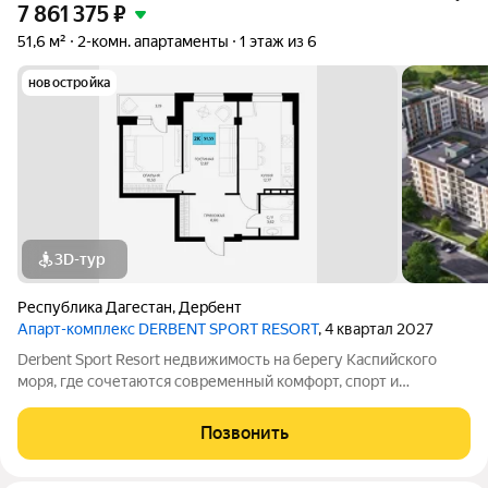
7 861 375
₽
51,6 м²
2-комн. апартаменты
1 этаж из 6
новостройка
3D-тур
Республика Дагестан
,
Дербент
Апарт-комплекс DERBENT SPORT RESORT
, 4 квартал 2027
Derbent Sport Resort недвижимость на берегу Каспийского
моря, где сочетаются современный комфорт, спорт и
уникальная атмосфера древнего Дербента, этот комплекс
создан для вас! Комплекс и планировки. Планировки
Позвонить
учитывают все потребности современных