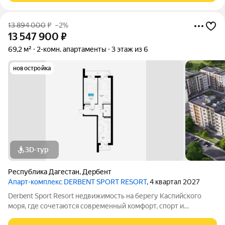
13 894 000
₽
–2%
13 547 900
₽
69,2 м²
2-комн. апартаменты
3 этаж из 6
новостройка
3D-тур
Республика Дагестан
,
Дербент
Апарт-комплекс DERBENT SPORT RESORT
, 4 квартал 2027
Derbent Sport Resort недвижимость на берегу Каспийского
моря, где сочетаются современный комфорт, спорт и
уникальная атмосфера древнего Дербента, этот комплекс