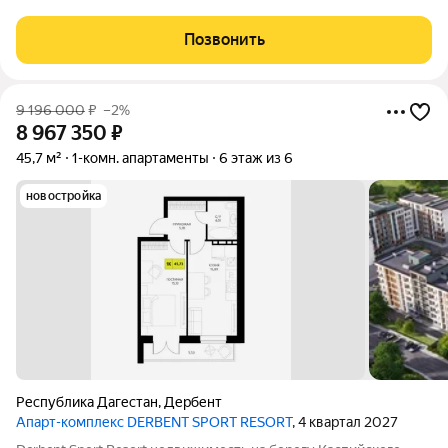
уникальная атмосфера древнего Дербента, этот комплекс
создан для вас! Комплекс и планировки. Планировки
Позвонить
учитывают все потребности современных
9 196 000
₽
–2%
8 967 350
₽
45,7 м²
1-комн. апартаменты
6 этаж из 6
новостройка
Республика Дагестан
,
Дербент
Апарт-комплекс DERBENT SPORT RESORT
, 4 квартал 2027