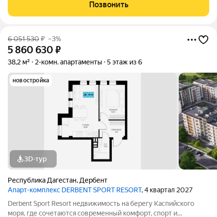
создан для вас! Комплекс и планировки. Планировки
Позвонить
учитывают все потребности современных
6 051 530
₽
–3%
5 860 630
₽
38,2 м²
2-комн. апартаменты
5 этаж из 6
новостройка
3D-тур
Республика Дагестан
,
Дербент
Апарт-комплекс DERBENT SPORT RESORT
, 4 квартал 2027
Derbent Sport Resort недвижимость на берегу Каспийского
моря, где сочетаются современный комфорт, спорт и