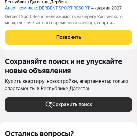
Республика Дагестан
,
Дербент
Апарт-комплекс DERBENT SPORT RESORT
, 4 квартал 2027
Derbent Sport Resort недвижимость на берегу Каспийского
моря, где сочетаются современный комфорт, спорт и
уникальная атмосфера древнего Дербента, этот комплекс
создан для вас! Комплекс и планировки. Планировки
Позвонить
учитывают все потребности современных
Сохраняйте поиск и не упускайте
новые объявления
Купить квартиру, новостройки, апартаменты: только
апартаменты в Республике Дагестан
Сохранить поиск
Остались вопросы?