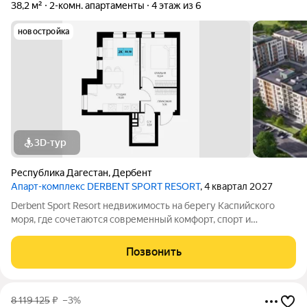
38,2 м²
2-комн. апартаменты
4 этаж из 6
новостройка
3D-тур
Республика Дагестан
,
Дербент
Апарт-комплекс DERBENT SPORT RESORT
, 4 квартал 2027
Derbent Sport Resort недвижимость на берегу Каспийского
моря, где сочетаются современный комфорт, спорт и
уникальная атмосфера древнего Дербента, этот комплекс
создан для вас! Комплекс и планировки. Планировки
Позвонить
учитывают все потребности современных
8 119 125
₽
–3%