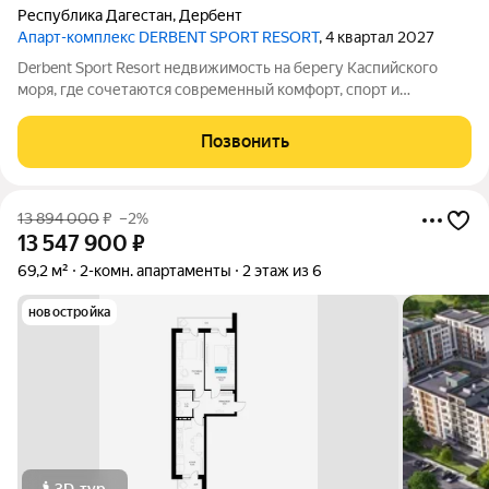
Республика Дагестан
,
Дербент
Апарт-комплекс DERBENT SPORT RESORT
, 4 квартал 2027
Derbent Sport Resort недвижимость на берегу Каспийского
моря, где сочетаются современный комфорт, спорт и
уникальная атмосфера древнего Дербента, этот комплекс
создан для вас! Комплекс и планировки. Планировки
Позвонить
учитывают все потребности современных
13 894 000
₽
–2%
13 547 900
₽
69,2 м²
2-комн. апартаменты
2 этаж из 6
новостройка