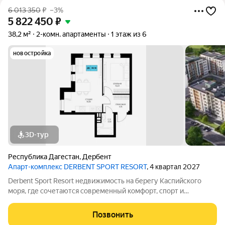
6 013 350
₽
–3%
5 822 450
₽
38,2 м²
2-комн. апартаменты
1 этаж из 6
новостройка
3D-тур
Республика Дагестан
,
Дербент
Апарт-комплекс DERBENT SPORT RESORT
, 4 квартал 2027
Derbent Sport Resort недвижимость на берегу Каспийского
моря, где сочетаются современный комфорт, спорт и
уникальная атмосфера древнего Дербента, этот комплекс
создан для вас! Комплекс и планировки. Планировки
Позвонить
учитывают все потребности современных