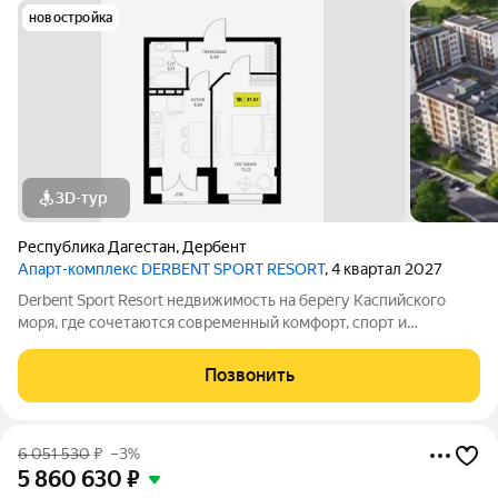
новостройка
3D-тур
Республика Дагестан
,
Дербент
Апарт-комплекс DERBENT SPORT RESORT
, 4 квартал 2027
Derbent Sport Resort недвижимость на берегу Каспийского
моря, где сочетаются современный комфорт, спорт и
уникальная атмосфера древнего Дербента, этот комплекс
создан для вас! Комплекс и планировки. Планировки
Позвонить
учитывают все потребности современных
6 051 530
₽
–3%
5 860 630
₽