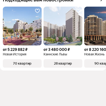
от 5 229 882 ₽
от 3 480 000 ₽
от 8 220 160
Новая История
Каннские Львы
Новая Жизнь
70 квартир
28 квартир
90 ква