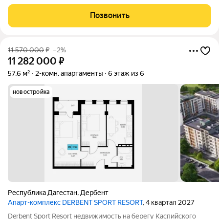
уникальная атмосфера древнего Дербента, этот комплекс
создан для вас! Комплекс и планировки. Планировки
Позвонить
учитывают все потребности современных
11 570 000
₽
–2%
11 282 000
₽
57,6 м²
2-комн. апартаменты
6 этаж из 6
новостройка
Республика Дагестан
,
Дербент
Апарт-комплекс DERBENT SPORT RESORT
, 4 квартал 2027
Derbent Sport Resort недвижимость на берегу Каспийского