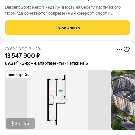
Derbent Sport Resort недвижимость на берегу Каспийского
моря, где сочетаются современный комфорт, спорт и
уникальная атмосфера древнего Дербента, этот комплекс
создан для вас! Комплекс и планировки. Планировки
Позвонить
учитывают все потребности современных
13 894 000
₽
–2%
13 547 900
₽
69,2 м²
2-комн. апартаменты
1 этаж из 6
новостройка
3D-тур