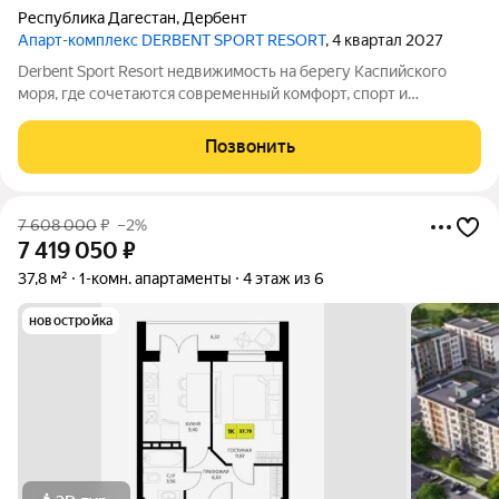
Республика Дагестан
,
Дербент
Апарт-комплекс DERBENT SPORT RESORT
, 4 квартал 2027
Derbent Sport Resort недвижимость на берегу Каспийского
моря, где сочетаются современный комфорт, спорт и
уникальная атмосфера древнего Дербента, этот комплекс
создан для вас! Комплекс и планировки. Планировки
Позвонить
учитывают все потребности современных
7 608 000
₽
–2%
7 419 050
₽
37,8 м²
1-комн. апартаменты
4 этаж из 6
новостройка