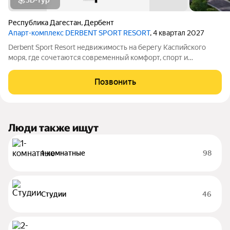
3D-тур
Республика Дагестан
,
Дербент
Апарт-комплекс DERBENT SPORT RESORT
, 4 квартал 2027
Derbent Sport Resort недвижимость на берегу Каспийского
моря, где сочетаются современный комфорт, спорт и
уникальная атмосфера древнего Дербента, этот комплекс
создан для вас! Комплекс и планировки. Планировки
Позвонить
учитывают все потребности современных
Люди также ищут
1-комнатные
98
Студии
46