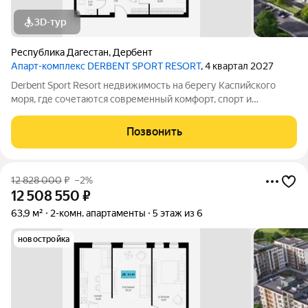
3D-тур
Республика Дагестан
,
Дербент
Апарт-комплекс DERBENT SPORT RESORT
, 4 квартал 2027
Derbent Sport Resort недвижимость на берегу Каспийского
моря, где сочетаются современный комфорт, спорт и
уникальная атмосфера древнего Дербента, этот комплекс
создан для вас! Комплекс и планировки. Планировки
Позвонить
учитывают все потребности современных
12 828 000
₽
–2%
12 508 550
₽
63,9 м²
2-комн. апартаменты
5 этаж из 6
новостройка