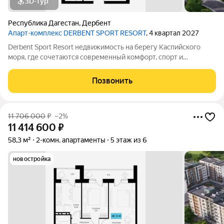
3D-тур
Республика Дагестан
,
Дербент
Апарт-комплекс DERBENT SPORT RESORT
, 4 квартал 2027
Derbent Sport Resort недвижимость на берегу Каспийского
моря, где сочетаются современный комфорт, спорт и
уникальная атмосфера древнего Дербента, этот комплекс
создан для вас! Комплекс и планировки. Планировки
Позвонить
учитывают все потребности современных
11 706 000
₽
–2%
11 414 600
₽
58,3 м²
2-комн. апартаменты
5 этаж из 6
новостройка