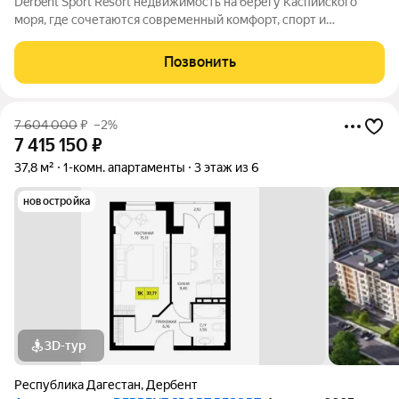
Derbent Sport Resort недвижимость на берегу Каспийского
моря, где сочетаются современный комфорт, спорт и
уникальная атмосфера древнего Дербента, этот комплекс
создан для вас! Комплекс и планировки. Планировки
Позвонить
учитывают все потребности современных
7 604 000
₽
–2%
7 415 150
₽
37,8 м²
1-комн. апартаменты
3 этаж из 6
новостройка
3D-тур
Республика Дагестан
,
Дербент