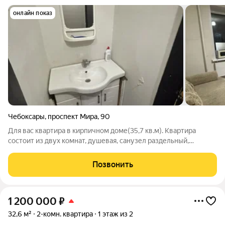
онлайн показ
Чебоксары
,
проспект Мира
,
90
Для вас квартира в кирпичном доме(35,7 кв.м). Квартира
состоит из двух комнат, душевая, санузел раздельный,
прихожая 6,6 кв.м. Полностью готова к проживанию.
Пластиковые окна, мебель остается. Вся сумма в договоре.
Позвонить
Соседи спокойные. Общая кухня тоже
1 200 000
₽
32,6 м²
2-комн. квартира
1 этаж из 2