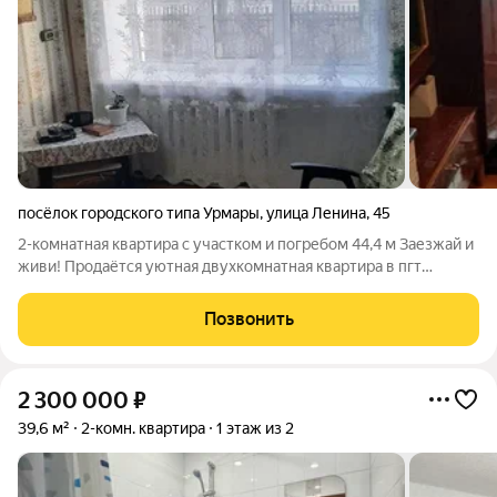
посёлок городского типа Урмары
,
улица Ленина
,
45
2-комнатная квартира с участком и погребом 44,4 м Заезжай и
живи! Продаётся уютная двухкомнатная квартира в пгт
Урмары просторная, светлая, с продуманной планировкой.
Общая площадь 44,4 кв. м, расположена на первом этаже.
Позвонить
Комнаты
2 300 000
₽
39,6 м²
2-комн. квартира
1 этаж из 2