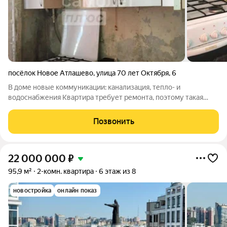
посёлок Новое Атлашево
,
улица 70 лет Октября
,
6
В доме новые коммуникации: канализация, тепло- и
водоснабжения Квартира требует ремонта, поэтому такая
цена Два взрослых собственника (не пенсионеры) Арт.
140251704
Позвонить
22 000 000
₽
95,9 м²
2-комн. квартира
6 этаж из 8
новостройка
онлайн показ