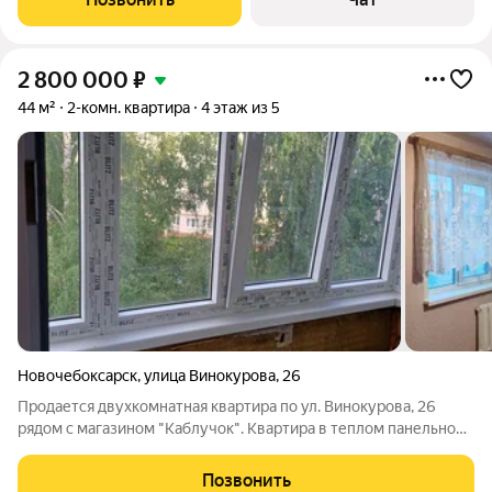
части города. Сделана перепланировка (
2 800 000
₽
44 м²
2-комн. квартира
4 этаж из 5
Новочебоксарск
,
улица Винокурова
,
26
Продается двухкомнатная квартира по ул. Винокурова, 26
рядом с магазином "Каблучок". Квартира в теплом панельном
доме с отличной планировкой. Комнаты изолированы, санузел
совмещенный, установлены пластиковые окна, пластиковые
Позвонить