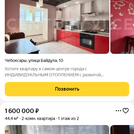
Чебоксары
,
улица Байдула
,
10
Хотите квартиру в самом центре города с
ИНДИВИДУАЛЬНЫМ ОТОПЛЕНИЕМ с развитой
инфраструктурой или для вложения денег? Тогда вам очень
повезло!!! ПРОДАЕТСЯ: Просторная 2- комнатная квартира в
Позвонить
центре города Чебоксар на 6 этаже 11 этажного кирпичного
1 600 000
₽
44,4 м²
2-комн. квартира
1 этаж из 2