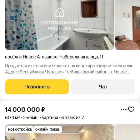
посёлок Новое Атлашево
,
Набережная улица
,
11
Продаётся уютная двухкомнатная квартира в кирпичном доме.
Адрес: Республика Чувашия, Чебоксарский район, п. Новое
Атлашево, ул. Набережная, д. 11, 1 этаж. Характеристики
квартиры: - Общая площадь: 39.6 кв. м - Жилая площадь: 24.3
Позвонить
Чат
кв. м - Кухня: 5.7
14 000 000
₽
60,4 м²
2-комн. квартира
6 этаж из 7
новостройка
онлайн показ