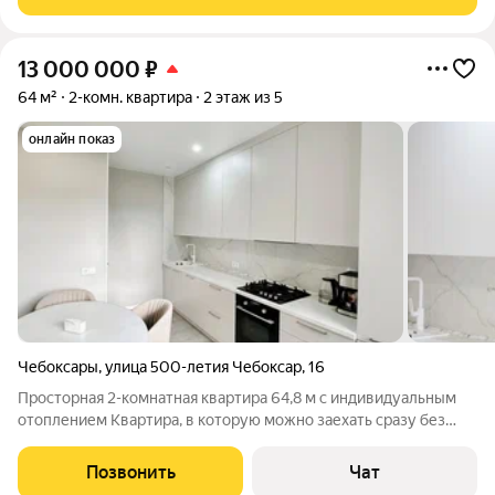
рамы на балконе, ванная
13 000 000
₽
64 м²
2-комн. квартира
2 этаж из 5
онлайн показ
Чебоксары
,
улица 500-летия Чебоксар
,
16
Просторная 2-комнатная квартира 64,8 м с индивидуальным
отоплением Квартира, в которую можно заехать сразу без
ремонта, покупки кухни, встроенной мебели и основной
техники. Продаётся просторная 2-комнатная квартира
Позвонить
Чат
площадью 64,8 м на 2-м этаже