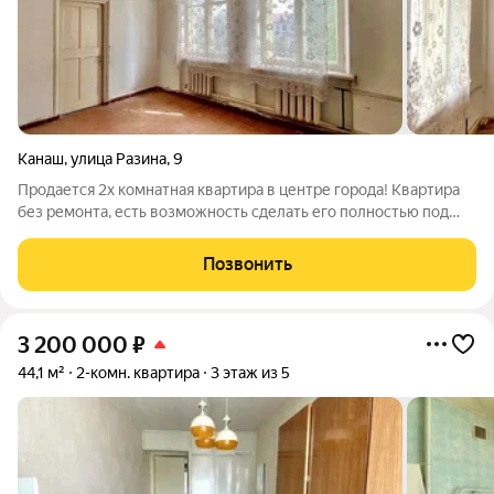
Канаш
,
улица Разина
,
9
Продается 2х комнатная квартира в центре города! Квартира
без ремонта, есть возможность сделать его полностью под
себя. Соседи тихие, спокойные. Подъезд чистый, без
посторонних запахов. Рядом вся инфраструктура: садик № 7,
Позвонить
школа № 10, магазины,
3 200 000
₽
44,1 м²
2-комн. квартира
3 этаж из 5