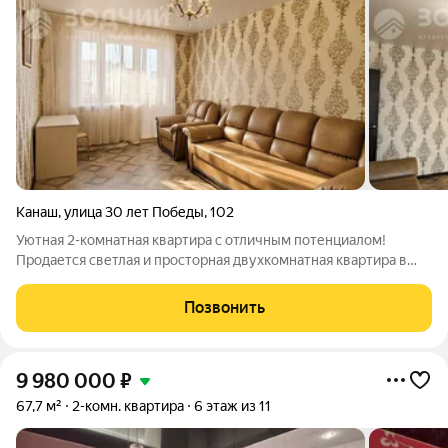
Канаш
,
улица 30 лет Победы
,
102
Уютная 2-комнатная квартира с отличным потенциалом!
Продается светлая и просторная двухкомнатная квартира в
одном из самых спокойных районов города. Основные
преимущества:Состояние: Выполнен аккуратный
Позвонить
косметический ремонт можно заехать и жить сразу
9 980 000
₽
67,7 м²
2-комн. квартира
6 этаж из 11