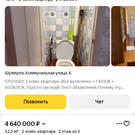
Шумерля
,
Коммунальная улица
,
6
СРОЧНО! 2-комн. квартира «Всё включено» + ГАРАЖ +
ХОЗБЛОК. Просто заезжай! Текст объявления: Почему эту
квартиру стоит купить прямо сейчас: Экономия времени и
денег: Вам НЕ НУЖНО делать ремонт, покупать мебель или
Позвонить
Чат
технику. Всё уже есть и работает.
4 640 000
₽
52,2 м²
2-комн. квартира
2 этаж из 5