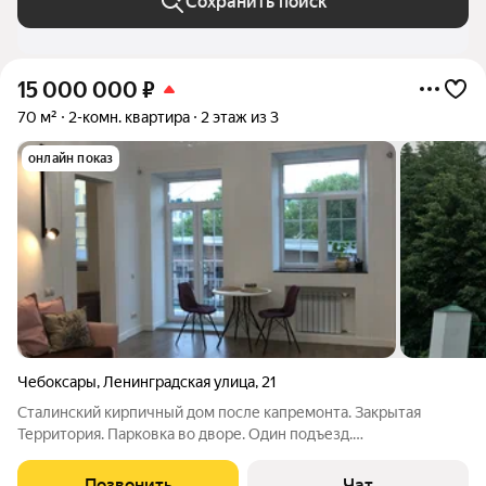
Сохранить поиск
15 000 000
₽
70 м²
2-комн. квартира
2 этаж из 3
онлайн показ
Чебоксары
,
Ленинградская улица
,
21
Сталинский кирпичный дом после капремонта. Закрытая
Территория. Парковка во дворе. Один подъезд.
Видеонаблюдение. Шикарное местоположение. Самая
красивая часть города. Квартира для любителей центральной
Позвонить
Чат