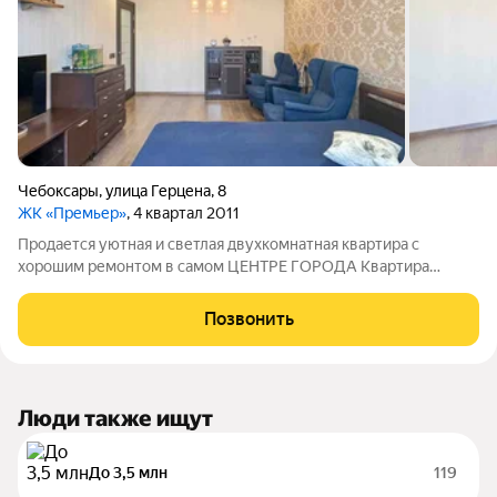
Чебоксары
,
улица Герцена
,
8
ЖК «Премьер»
, 4 квартал 2011
Продается уютная и светлая двухкомнатная квартира с
хорошим ремонтом в самом ЦЕНТРЕ ГОРОДА Квартира
располагается рядом с заливом, это сердце нашего
прекрасного города. В квартире остаётся вся мебель, вам
Позвонить
остается только завезти свои вещи. Основные
Люди также ищут
До 3,5 млн
119