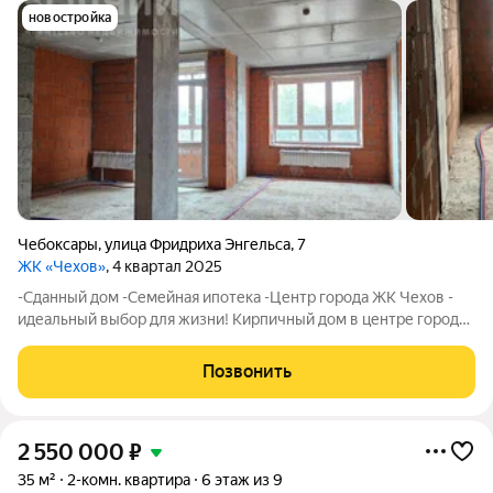
новостройка
Чебоксары
,
улица Фридриха Энгельса
,
7
ЖК «Чехов»
, 4 квартал 2025
-Сданный дом -Семейная ипотека -Центр города ЖК Чехов -
идеальный выбор для жизни! Кирпичный дом в центре города!
В продаже 2-хкомнатная квартира Вид на город и Волгу,
закрытая территория ЖК! Квартира проходит под семейную
Позвонить
ипотеки Расположение:
2 550 000
₽
35 м²
2-комн. квартира
6 этаж из 9