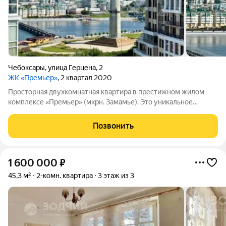
Чебоксары
,
улица Герцена
,
2
ЖК «Премьер»
, 2 квартал 2020
Просторная двухкомнатная квартира в престижном жилом
комплексе «Премьер» (мкрн. Замамье). Это уникальное
предложение для ценителей комфорта, панорамных видов и
респектабельного окружения. Квартира расположена в одной
Позвонить
из лучших локаций г. Чебоксары
1 600 000
₽
45,3 м²
2-комн. квартира
3 этаж из 3