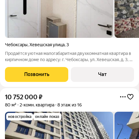
Чебоксары
,
Хевешская улица
,
3
Продаётся уютная малогабаритная двухкомнатная квартира в
кирпичном доме по адресу: г. Чебоксары, ул. Хевешская, д. 3, 7
этаж. - Общая площадь: 35 кв. м. - Жилая площадь: 28,1 кв. м. -
Кухня: 5 кв. м. Вся сумма в договоре. Можно купить по ставке
Позвонить
Чат
13%!
10 752 000
₽
80 м²
2-комн. квартира
8 этаж из 16
новостройка
онлайн показ