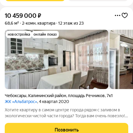
10 459 000
₽
68,6 м²
2-комн. квартира
12 этаж из 23
новостройка
онлайн показ
Чебоксары
,
Калининский район
,
площадь Речников
,
7к1
ЖК «Альбатрос»
, 4 квартал 2020
Хотите квартиру в самом центре города рядом с заливом в
экологически чистой части города? Тогда вам очень повезло!!!
ПРОДАЕТСЯ: Просторная 2-х комнатная квартира на улице
Речников 7к1 города Чебоксары на 12 этаже 24 этажного
Позвонить