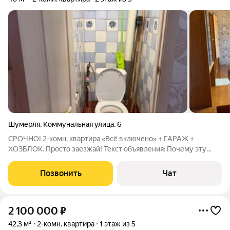
Шумерля
,
Коммунальная улица
,
6
СРОЧНО! 2-комн. квартира «Всё включено» + ГАРАЖ +
ХОЗБЛОК. Просто заезжай! Текст объявления: Почему эту
квартиру стоит купить прямо сейчас: Экономия времени и
денег: Вам НЕ НУЖНО делать ремонт, покупать мебель или
Позвонить
Чат
технику. Всё уже есть и работает.
2 100 000
₽
42,3 м²
2-комн. квартира
1 этаж из 5