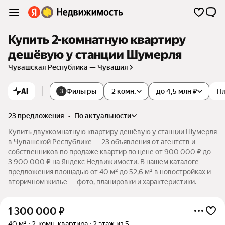
Купить 2-комнатную квартиру
дешёвую у станции Шумерля
Чувашская Республика — Чувашия
AI
Фильтры
2 комн.
до 4,5 млн ₽
П
3
23 предложения
•
по актуальности
Купить двухкомнатную квартиру дешёвую у станции Шумерля
в Чувашской Республике — 23 объявления от агентств и
собственников по продаже квартир по цене от 900 000 ₽ до
3 900 000 ₽ на Яндекс Недвижимости. В нашем каталоге
предложения площадью от 40 м² до 52,6 м² в новостройках и
вторичном жилье — фото, планировки и характеристики.
1 300 000
₽
40 м²
2-комн. квартира
2 этаж из 5