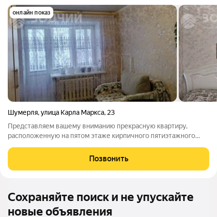
онлайн показ
Шумерля
,
улица Карла Маркса
,
23
Представляем вашему вниманию прекрасную квартиру,
расположенную на пятом этаже кирпичного пятиэтажного
дома, оснащённую современным качественным ремонтом,
наполненную теплом домашнего уюта! Описание квартиры: -
Позвонить
Просторная площадь, изолированные
Сохраняйте поиск и не упускайте
новые объявления