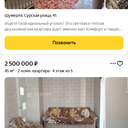
Шумерля
,
Сурская улица
,
41
Ищете свой идеальный уголок? Эта светлая и теплая
двухкомнатная квартира ждет именно вас! Комфорт и тишина:
Кирпичные стены это гарантия отличной шумоизоляции и
сохранения тепла зимой. Вы забудете о холоде и шуме
Позвонить
соседей. Идеальное расположение:
2 500 000
₽
45 м²
2-комн. квартира
4 этаж из 5