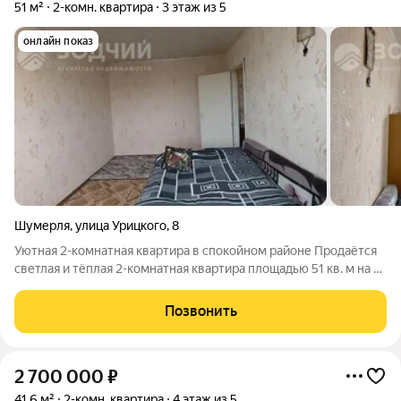
51 м²
2-комн. квартира
3 этаж из 5
онлайн показ
Шумерля
,
улица Урицкого
,
8
Уютная 2-комнатная квартира в спокойном районе Продаётся
светлая и тёплая 2-комнатная квартира площадью 51 кв. м на 3
этаже 5-этажного панельного дома. - Жилая площадь: 29,5 кв.
м. - Кухня: 8,7 кв. м. - В квартире выполнен косметический
Позвонить
ремонт. -
2 700 000
₽
41,6 м²
2-комн. квартира
4 этаж из 5