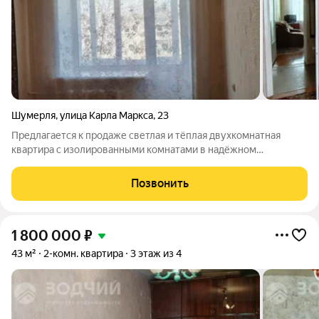
Шумерля
,
улица Карла Маркса
,
23
Предлагается к продаже светлая и тёплая двухкомнатная
квартира с изолированными комнатами в надёжном
кирпичном доме. Планировка типа «распашонка»
обеспечивает уют и комфорт для всей семьи. Ключевые
Позвонить
преимущества: - Изолированные комнаты личное
1 800 000
₽
43 м²
2-комн. квартира
3 этаж из 4