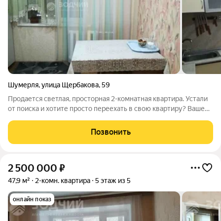
Шумерля
,
улица Щербакова
,
59
Продается светлая, просторная 2-комнатная квартира. Устали
от поиска и хотите просто переехать в свою квартиру? Ваше
ожидание окончено!Продаётся уютная двухкомнатная
квартира общей площадью 50,5 м, расположенная на
Позвонить
четвёртом этаже пятиэтажного
2 500 000
₽
47,9 м²
2-комн. квартира
5 этаж из 5
онлайн показ