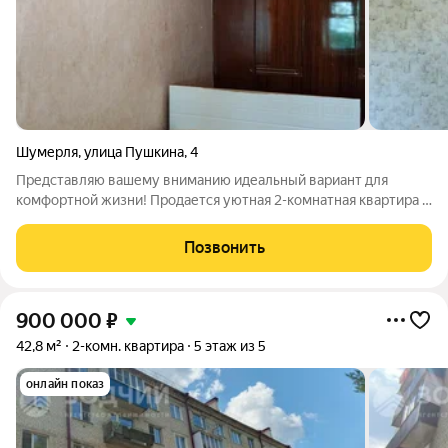
Шумерля
,
улица Пушкина
,
4
Представляю вашему вниманию идеальный вариант для
комфортной жизни! Продается уютная 2-комнатная квартира в
самом центре города! Расположенная на 3 этаже крепкого
кирпичного дома, эта квартира ждет нового хозяина, готового
Позвонить
создать интерьер своей
900 000
₽
42,8 м²
2-комн. квартира
5 этаж из 5
онлайн показ