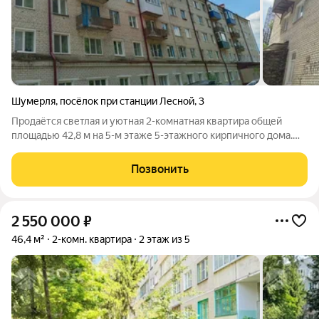
Шумерля
,
посёлок при станции Лесной
,
3
Продаётся светлая и уютная 2-комнатная квартира общей
площадью 42,8 м на 5-м этаже 5-этажного кирпичного дома.
Почему стоит выбрать именно эту квартиру: Экология и
тишина: Расположение в одном из самых чистых и зелёных
Позвонить
районов города. Здесь вы
2 550 000
₽
46,4 м²
2-комн. квартира
2 этаж из 5