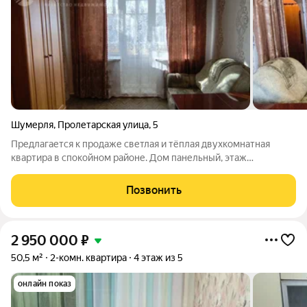
Шумерля
,
Пролетарская улица
,
5
Предлагается к продаже светлая и тёплая двухкомнатная
квартира в спокойном районе. Дом панельный, этаж
последний никаких соседей сверху! Квартира ждёт своих
новых хозяев, которые оценят её удобное расположение и
Позвонить
приятную атмосферу. Преимущества
2 950 000
₽
50,5 м²
2-комн. квартира
4 этаж из 5
онлайн показ