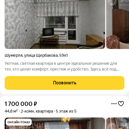
Шумерля
,
улица Щербакова
,
59к1
Уютная, светлая квартира в центре идеальное решение для
тех, кто ценит комфорт, престиж и удобство. Здесь всё под
рукой: магазины, кафе, рестораны, бизнес-центр, школы,
детские сады. Ключевые преимущества: - Расположение:
Позвонить
центр города, развитая
1 700 000
₽
44,8 м²
2-комн. квартира
5 этаж из 5
онлайн показ