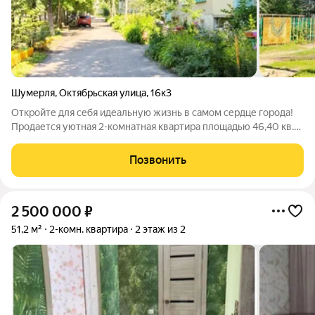
Шумерля
,
Октябрьская улица
,
16к3
Откройте для себя идеальную жизнь в самом сердце города!
Продается уютная 2-комнатная квартира площадью 46,40 кв.м.
по адресу: ул. Октябрьская, д. 16/3. Расположенная на
комфортном 2-м этаже 5-этажного кирпичного дома, эта
Позвонить
квартира предлагает лучшее
2 500 000
₽
51,2 м²
2-комн. квартира
2 этаж из 2