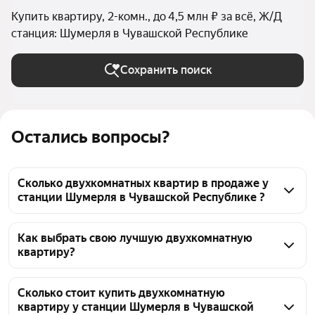
Купить квартиру, 2-комн., до 4,5 млн ₽ за всё, Ж/Д
станция: Шумерля в Чувашской Республике
Сохранить поиск
Остались вопросы?
Сколько двухкомнатных квартир в продаже у
станции Шумерля в Чувашской Республике ?
На Яндекс Недвижимости в продаже у станции 
Шумерля в Чувашской Республике 23 
Как выбрать свою лучшую двухкомнатную
квартиру?
двухкомнатных квартиры, из них 2 объявления от 
собственников, 21 объявление от агентств
Чтобы купить 2-комнатную квартиру дешёвую у 
станции Шумерля, воспользуйтесь тепловой 
Сколько стоит купить двухкомнатную
квартиру у станции Шумерля в Чувашской
картой для оценки инфраструктуры и 