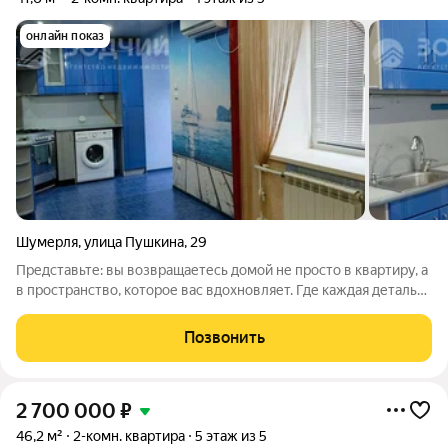
онлайн показ
Шумерля
,
улица Пушкина
,
29
Представьте: вы возвращаетесь домой не просто в квартиру, а
в пространство, которое вас вдохновляет. Где каждая деталь
радует глаз, а комфорт ощущается в каждом движении.
Именно такое ощущение дарит эта потрясающая 2-комнатная
Позвонить
квартира с дизайнерским
2 700 000
₽
46,2 м²
2-комн. квартира
5 этаж из 5