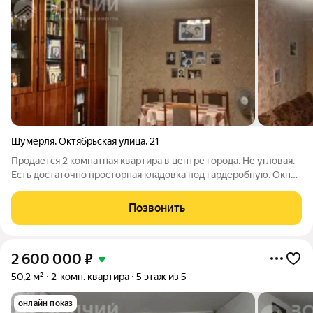
Шумерля
,
Октябрьская улица
,
21
Продается 2 комнатная квартира в центре города. Не угловая.
Есть достаточно просторная кладовка под гардеробную. Окна -
новые, пластиковые. Потолки - новые, натяжные. Входная
дверь - новая, железная. Парковка во дворе. Благоустроенный
Позвонить
двор, новая
2 600 000
₽
50,2 м²
2-комн. квартира
5 этаж из 5
онлайн показ