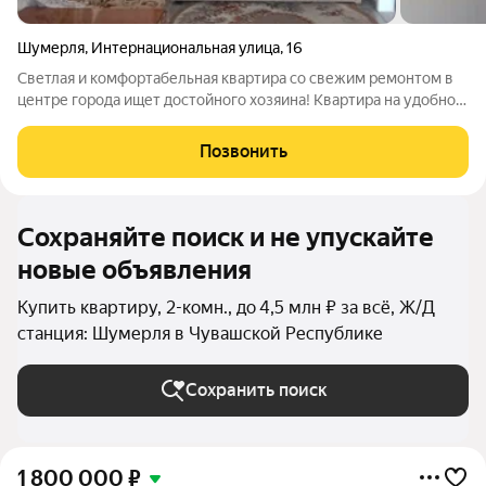
Шумерля
,
Интернациональная улица
,
16
Светлая и комфортабельная квартира со свежим ремонтом в
центре города ищет достойного хозяина! Квартира на удобном
4 этаже. Не смотря на центр города квартира тихая, т.к.
подъезд находится не близко к дороге. Два взрослых
Позвонить
собственника. Никто не живет
Сохраняйте поиск и не упускайте
новые объявления
Купить квартиру, 2-комн., до 4,5 млн ₽ за всё, Ж/Д
станция: Шумерля в Чувашской Республике
Сохранить поиск
1 800 000
₽