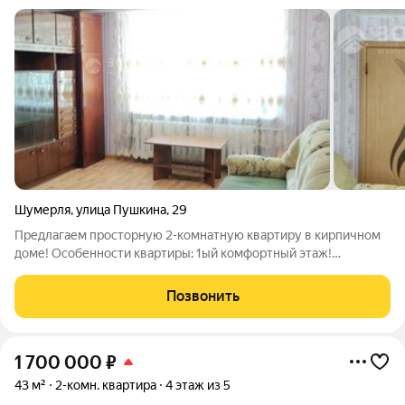
Шумерля
,
улица Пушкина
,
29
Предлагаем просторную 2-комнатную квартиру в кирпичном
доме! Особенности квартиры: 1ый комфортный этаж!
Безопасность: Домофон на общей двери и двери в секцию,
установлена видеокамера. Удобства: Просторная кухня,
Позвонить
светлая спальня с окном, есть
1 700 000
₽
43 м²
2-комн. квартира
4 этаж из 5