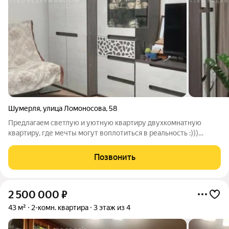
Шумерля
,
улица Ломоносова
,
58
Предлагаем светлую и уютную квартиру двухкомнатную
квартиру, где мечты могут воплотиться в реальность :)))
Личный оазис, созданный с любовью и безупречным вкусом!
ПРЕИМУЩЕСТВА:Экологически чистый район - рядом
Позвонить
живописная природа! Удобный 3 этаж
2 500 000
₽
43 м²
2-комн. квартира
3 этаж из 4