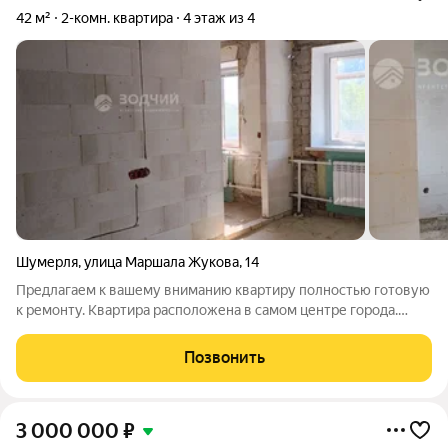
42 м²
2-комн. квартира
4 этаж из 4
Шумерля
,
улица Маршала Жукова
,
14
Предлагаем к вашему вниманию квартиру полностью готовую
к ремонту. Квартира расположена в самом центре города.
Рядом вся инфраструктура - больница, школа, детсад, парк,
стадион и т.д В квартире полностью демонтированы пол,
Позвонить
стены и возведены новые
3 000 000
₽