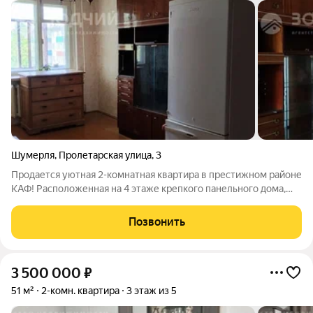
Шумерля
,
Пролетарская улица
,
3
Продается уютная 2-комнатная квартира в престижном районе
КАФ! Расположенная на 4 этаже крепкого панельного дома,
эта квартира ждет нового хозяина, готового создать интерьер
своей мечты. Здесь вы сможете воплотить любые
Позвонить
дизайнерские идеи, ведь есть
3 500 000
₽
51 м²
2-комн. квартира
3 этаж из 5