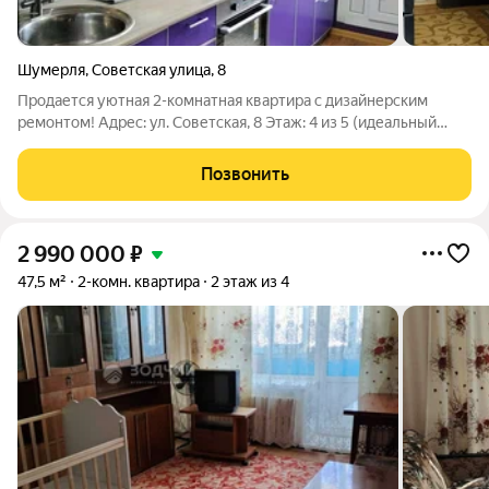
Шумерля
,
Советская улица
,
8
Продается уютная 2-комнатная квартира с дизайнерским
ремонтом! Адрес: ул. Советская, 8 Этаж: 4 из 5 (идеальный
этаж!) Тип дома: Кирпичный Эта квартира воплощение
комфорта и стиля: Дизайнерский евроремонт со вкусом:
Позвонить
каждая деталь продумана.
2 990 000
₽
47,5 м²
2-комн. квартира
2 этаж из 4