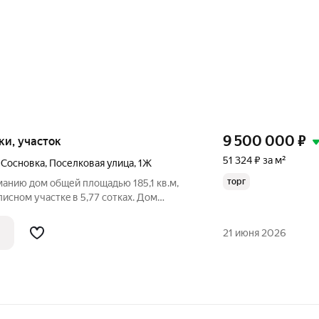
9 500 000
₽
тки, участок
51 324 ₽ за м²
 Сосновка
,
Поселковая улица
,
1Ж
торг
aнию дом общей плoщадью 185,1 кв.м,
сном учacткe в 5,77 сотках. Дом
м и экологически чистом посёлке
 протекает река "Волга", что гарантирует
21 июня 2026