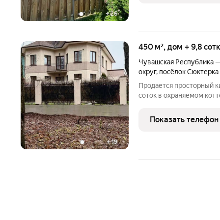
+
26
450 м², дом + 9,8 сот
Чувашская Республика 
округ
,
посёлок Сюктерка
Продается просторный к
соток в охраняемом кот
Представляем к продаж
450 м в престижном зак
Показать телефон
Чебоксар. Это экологиче
+
19