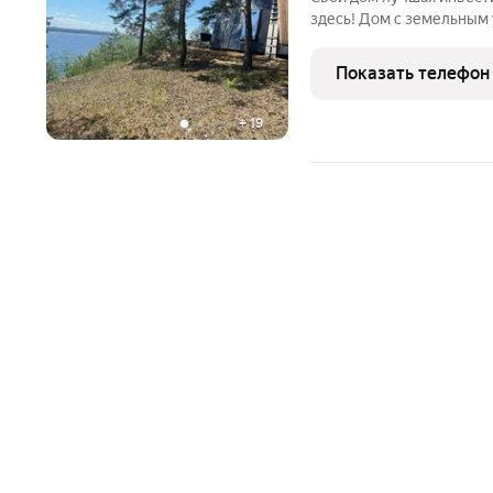
здесь! Дом с земельным 
расположенное рядом с 
30 соток Дом на сваях 2
Показать телефон
планировки, 200 кв.м Д
+
19