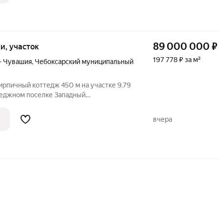
89 000 000
₽
ки, участок
197 778 ₽ за м²
— Чувашия
,
Чебоксарский муниципальный
ирпичный коттедж 450 м на участке 9.79
теджном поселке Западный
е элитный кирпичный коттедж площадью
рытом поселке Западный вблизи
вчера
ски