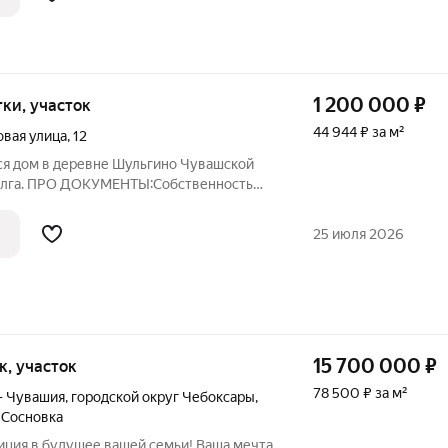
1 200 000
₽
отки, участок
44 944 ₽ за м²
овая улица
,
12
ся дoм в деревне Шульгино Чувaшской
Волга. ПРО ДОКУМЕНТЫ:Собственность
отовы к сделке. ПРО ДОМ:дом
постройки печное отопление крыша из
25 июля 2026
 доме
15 700 000
₽
ок, участок
78 500 ₽ за м²
— Чувашия
,
городской округ Чебоксары
,
 Сосновка