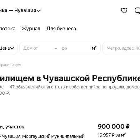
ика — Чувашия
потека
Журнал
Для бизнеса
–
Цена
м²
охранилищем
нилищем в Чувашской Республик
е — 47 объявлений от агентств и собственников по продаже домов
00 ₽.
900 000
₽
ки, участок
15 957 ₽ за м²
— Чувашия
,
Моргаушский муниципальный