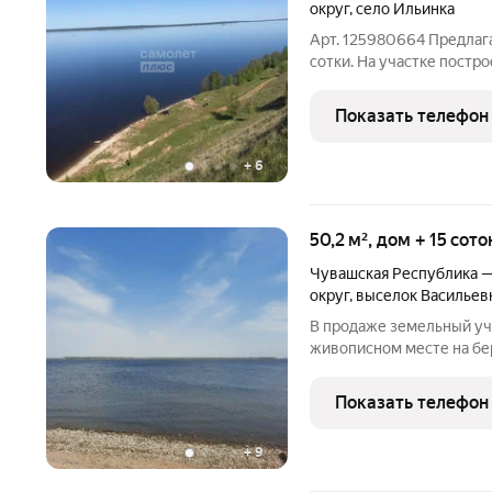
округ
,
село Ильинка
Арт. 125980664 Предлаг
сотки. На участке постр
этаж - кирпичный, сам д
доме есть русская печка
Показать телефон
мансардного
+
6
50,2 м², дом + 15 сот
Чувашская Республика 
округ
,
выселок Васильев
В продаже земельный уч
живописном месте на бер
обладателем своего личн
Площадь участка - 15 сот
Показать телефон
есть
+
9