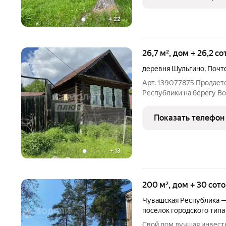
живописном
+
22
26,7 м², дом + 26,2 с
деревня Шульгино
,
Почт
Арт. 139077875 Продает
Реcпублики на берегу 
оформлена, документы г
бревенчатый 1959 года 
Показать телефон
металлических листов в
+
13
200 м², дом + 30 сот
Чувашская Республика 
посёлок городского типа
Свой дом лучшая инвестиция в будущее вашей семьи! Ваша мечта