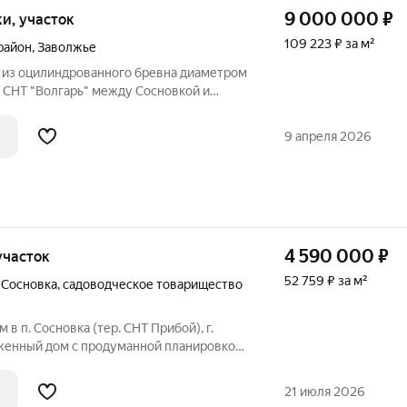
9 000 000
₽
тки, участок
109 223 ₽ за м²
район
,
Заволжье
 из оцилиндрованного бревна диаметром
в СНТ "Волгарь" между Сосновкой и
т ленточный, теплые полы, скважина,
5 кВт. Дом в черновой отделке. Кровля
9 апреля 2026
4 590 000
₽
 участок
52 759 ₽ за м²
 Сосновка
,
садоводческое товарищество
в п. Сосновка (тер. СНТ Прибой), г.
оженный дом с продуманной планировкой:
хня-гостиная, спальни на 2 этаже. Дом
рует долговечность и хорошую
21 июля 2026