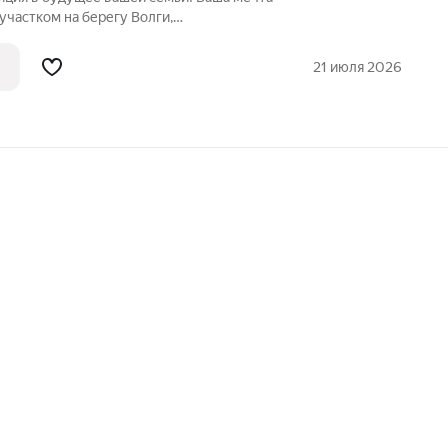
участком на берегу Волги,
Базой отдыха "Четыре сезона" Участок
022 года постройки, свободной
21 июля 2026
ом