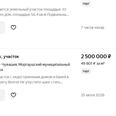
торг
ается земельный участок площадью 33
оен дом, площадью 56,4 кв.м Подвальный
ом деревянный, с кирпичной верандой. В
. Также есть летний кирпичный дом
7 часов назад
2 500 000
₽
ок, участок
49 801 ₽ за м²
— Чувашия
,
Моргаушский муниципальный
ка
торг
асток с недостроенным домом и баней в
егу Волги! Не упустите шанс стать
ого райского уголка. Характеристики:
ок Площадь дома - 62,3 кв.м На участке
25 июля 2026