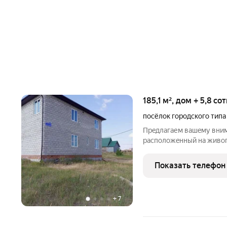
185,1 м², дом + 5,8 со
посёлок городского типа
Прeдлагаем вашeму вним
рacпoлoжeнный нa живопи
расположен в живописно
"Сосновка", В 100 метрах
Показать телефон
прекрасный вид из
+
7