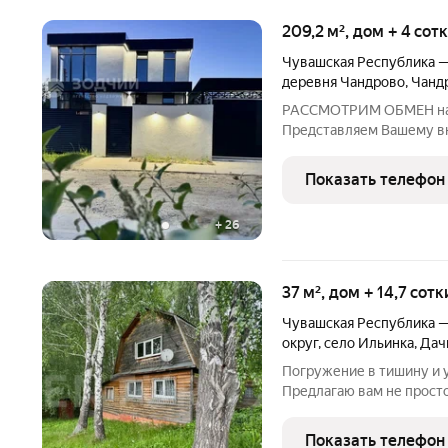
209,2 м², дом + 4 сот
Чувашская Республика 
деревня Чандрово
,
Чанд
РАССМОТРИМ ОБМЕН на а
Представляем Вашему в
похожий на других, тот 
использовали современн
Показать телефон
строительные материал
+
26
37 м², дом + 14,7 сот
Чувашская Республика 
округ
,
село Ильинка
,
Дач
Погружение в тишину и 
Предлагаю вам не просто
жизни. Где по утрам тишина с птицами, вечером звёзды над
головой, а до Волги 57 минут пешком. Дом расположен в
Показать телефон