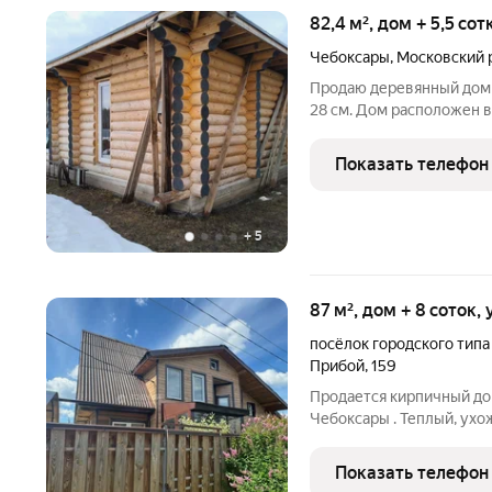
82,4 м², дом + 5,5 со
Чебоксары
,
Московский 
Продаю деревянный дом
28 см. Дом расположен 
Первомайским. Фундамен
септик, электричество 1
Показать телефон
мягкая черепица.
+
5
87 м², дом + 8 соток,
посёлок городского типа
Прибой
,
159
Продается кирпичный дом 
Чебоксары . Теплый, ух
3 комнаты, просторная ку
кирпичный, что гаранти
Показать телефон
теплоизоляцию.