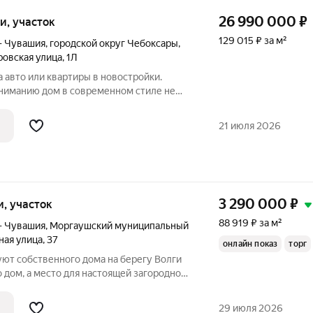
26 990 000
₽
ки, участок
129 015 ₽ за м²
— Чувашия
,
городской округ Чебоксары
,
ровская улица
,
1Л
вто или квартиры в новостройки.
ниманию дом в современном стиле не
случай когда ты индивидуален. Мы
ый дизайн и высокачественные
21 июля 2026
ы. Кирпичные
3 290 000
₽
ки, участок
88 919 ₽ за м²
— Чувашия
,
Моргаушский муниципальный
ная улица
,
37
онлайн показ
торг
уют собственного дома на берегу Волги
 дом, а место для настоящей загородной
29 июля 2026