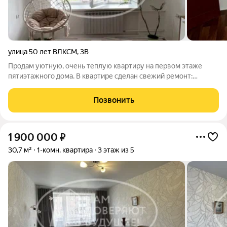
улица 50 лет ВЛКСМ
,
3В
Продам уютную, очень теплую квартиру на первом этаже
пятиэтажного дома. В квартире сделан свежий ремонт:
заменена проводка и сан. техника, на всех окнах -
стеклопакеты, туалет и ванная в кафеле. Квартира полностью
Позвонить
укомплектована мебелью и техникой.
1 900 000
₽
30,7 м²
1-комн. квартира
3 этаж из 5