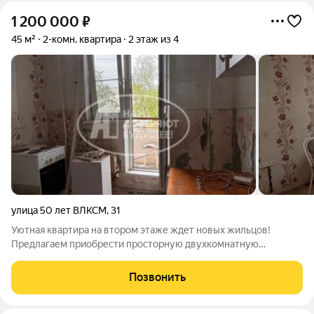
1 200 000
₽
45 м²
2-комн. квартира
2 этаж из 4
улица 50 лет ВЛКСМ
,
31
Уютная квартира на втором этаже ждет новых жильцов!
Предлагаем приобрести просторную двухкомнатную
квартиру площадью 45 квадратных метров, расположенную на
втором этаже дома. Жильё идеально подойдёт как молодой
Позвонить
семье, так и инвесторам, планирующим