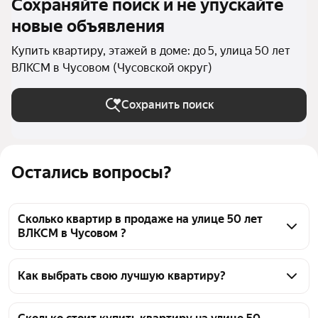
Сохраняйте поиск и не упускайте
новые объявления
Купить квартиру, этажей в доме: до 5, улица 50 лет
ВЛКСМ в Чусовом (Чусовской округ)
Сохранить поиск
Остались вопросы?
Сколько квартир в продаже на улице 50 лет
ВЛКСМ в Чусовом ?
На Яндекс Недвижимости в продаже на улице 50 
лет ВЛКСМ в Чусовом 37 квартир, из них 37 
Как выбрать свою лучшую квартиру?
объявлений от агентств
Чтобы купить квартиру в пятиэтажных домах на 