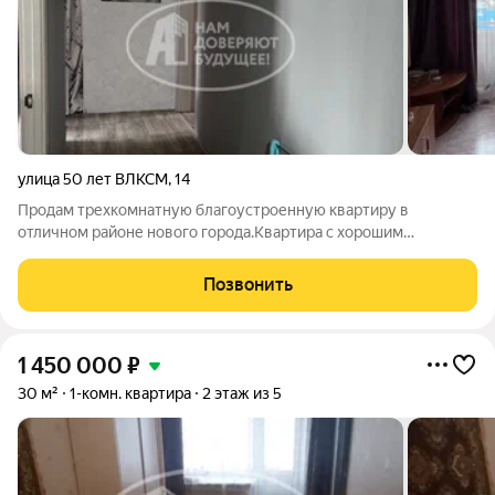
улица 50 лет ВЛКСМ
,
14
Продам трехкомнатную благоустроенную квартиру в
отличном районе нового города.Квартира с хорошим
ремонтом.Полностью заменена вся
сантехника,водопровод,канализация(включая сток).Частично
Позвонить
заменяны полы.На всех окнах новые стеклопакеты,балкон не
1 450 000
₽
30 м²
1-комн. квартира
2 этаж из 5