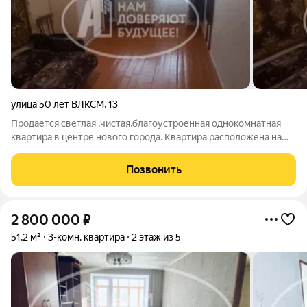
улица 50 лет ВЛКСМ
,
13
Продается светлая ,чистая,благоустроенная однокомнатная
квартира в центре нового города. Квартира расположена на
комфортном втором этаже.На всех окнах установлены
стеклопакеты,балкон застеклен. Установлены приборы учета
Позвонить
на газ и воду. Вся мебель
2 800 000
₽
51,2 м²
3-комн. квартира
2 этаж из 5