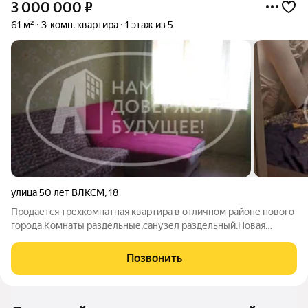
3 000 000
₽
61 м²
3-комн. квартира
1 этаж из 5
улица 50 лет ВЛКСМ
,
18
Продается трехкомнатная квартира в отличном районе нового
города.Комнаты раздельные,санузел раздельный.Новая
входная сейф-дверь,на окнах установлены стеклопакеты,на
полу ламинат,установлены счетчики на воду и газ.Окна
Позвонить
выходят на обе стороны