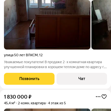
улица 50 лет ВЛКСМ
,
12
Уважаемые покупатели! В продаже 2 -х комнатная квартира
улучшенной планировки в хорошем теплом доме по адресу г.
Чусовой ул. 50 лет ВЛКСМ д. 12 46.6 кв.м, 2 этаж. Требуется
ремонт, сан узел - разделен. Подходит под любые виды
Позвонить
Чат
оплаты. Помощь в
1 830 000
₽
45,4 м²
2-комн. квартира
4 этаж из 5