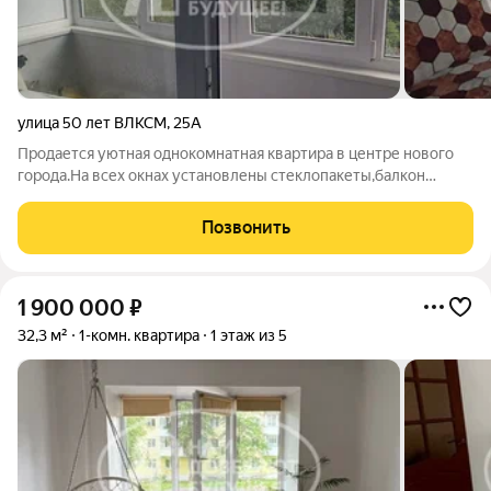
улица 50 лет ВЛКСМ
,
25А
Продается уютная однокомнатная квартира в центре нового
города.На всех окнах установлены стеклопакеты,балкон
застеклен.Установлена новая хорошая входная дверь,а также
новые межкомнатные двери.Есть приборы учета на воду и
Позвонить
газ.Отличное расположение,в
1 900 000
₽
32,3 м²
1-комн. квартира
1 этаж из 5