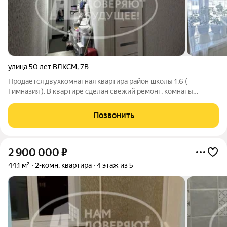
улица 50 лет ВЛКСМ
,
7В
Продается двухкомнатная квартира район школы 1,6 (
Гимназия ). В квартире сделан свежий ремонт, комнаты
раздельные. Поменяна проводка, полы, стены выровнены,
везде натяжные потолки, пол ламинат, межкомнатные двери,
Позвонить
входная дверь, сантехника поменяна.
2 900 000
₽
44,1 м²
2-комн. квартира
4 этаж из 5