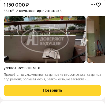
1 150 000
₽
53,1 м²
2-комн. квартира
2 этаж из 5
улица 50 лет ВЛКСМ
,
31
Продаётся двухкомнатная квартира на втором этаже, квартира
под ремонт, большая кухня, балкон есть, не застеклён,
большой санузел .Помощь в оформлении ипотеки 95%
одобрения и более 30 банков. После оформления
Позвонить
предоставляем гарантийный сертификат.