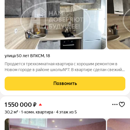
улица 50 лет ВЛКСМ
,
18
Продается трехкомнатная квартира с хорошим ремонтом в
Новом городе в районе школы№7. В квартире сделан свежий
ремонт: проводка поменяна, полы новые, стены выровнены,
натяжные потолки, межкомнатные двери новые, на всех окнах
Позвонить
установлены стекло-пакеты,
1 550 000
₽
30,2 м²
1-комн. квартира
4 этаж из 5