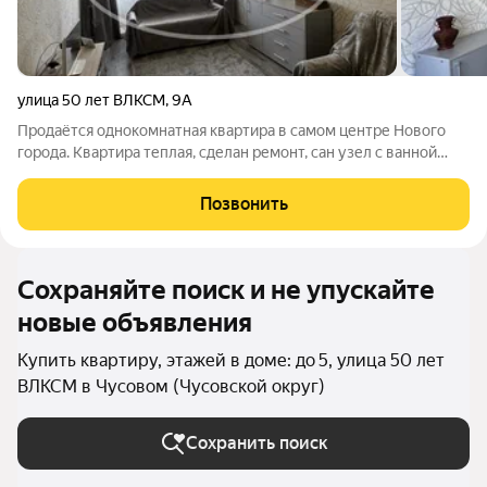
улица 50 лет ВЛКСМ
,
9А
Продаётся однокомнатная квартира в самом центре Нового
города. Квартира теплая, сделан ремонт, сан узел с ванной
совмещены, везде стекло-пакеты, балкон застеклен евро. В
шаговой доступности магазины, аптеки, детские сады, школы
Позвонить
№1,6 (Гимназия).
Сохраняйте поиск и не упускайте
новые объявления
Купить квартиру, этажей в доме: до 5, улица 50 лет
ВЛКСМ в Чусовом (Чусовской округ)
Сохранить поиск