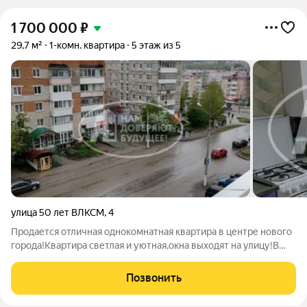
1 700 000
₽
29,7 м²
1-комн. квартира
5 этаж из 5
улица 50 лет ВЛКСМ
,
4
Продается отличная однокомнатная квартира в центре нового
города!Квартира светлая и уютная,окна выходят на улицу!В
квартире сделан косметический ремонт,установлены
стеклопакеты,балкон застеклен евро.В квартире остается вся
Позвонить
мебель и бытовая