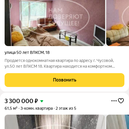
улица 50 лет ВЛКСМ
,
18
Продается однокомнатная квартира по адресу г. Чусовой,
ул.50 лет ВЛКСМ 18. Квартира находится на комфортном
четвертом этаже. В квартире на окнах установлены
стеклопакеты, санузел раздельный, в комнате натяжной
Позвонить
потолок. В шаговой доступности: 7 школа,
3 300 000
₽
61,5 м²
3-комн. квартира
2 этаж из 5