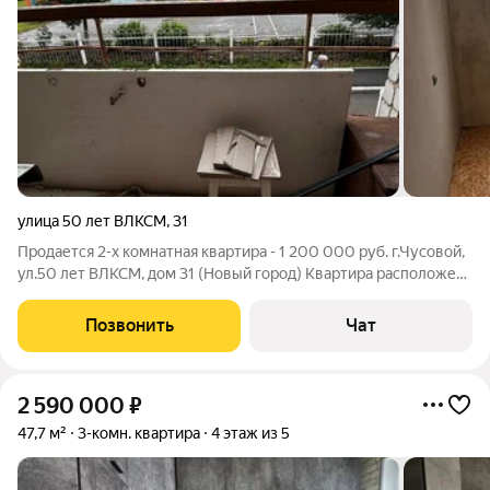
улица 50 лет ВЛКСМ
,
31
Продается 2-х комнатная квартира - 1 200 000 руб. г.Чусовой,
ул.50 лет ВЛКСМ, дом 31 (Новый город) Квартира расположена
на 2 этаже, площадь 53 кв.м. Комнаты раздельные, площадь
комнат 19,1 кв.м. + 12,7 кв.м., большая кухня, площадь 8,3 кв.м.
Позвонить
Чат
Квартира
2 590 000
₽
47,7 м²
3-комн. квартира
4 этаж из 5