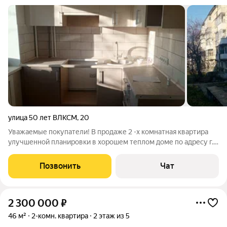
улица 50 лет ВЛКСМ
,
20
Уважаемые покупатели! В продаже 2 -х комнатная квартира
улучшенной планировки в хорошем теплом доме по адресу г.
Чусовой ул. 50 лет ВЛКСМ д. 20. 49 кв.м, 3 этаж. Окна -
пластик, балкон застеклён. Сделан качественный ремонт, сан
Позвонить
Чат
узел - совмещен.
2 300 000
₽
46 м²
2-комн. квартира
2 этаж из 5