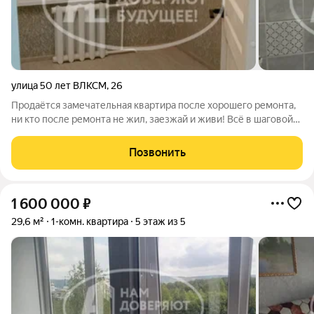
улица 50 лет ВЛКСМ
,
26
Продаётся замечательная квартира после хорошего ремонта,
ни кто после ремонта не жил, заезжай и живи! Всё в шаговой
доступности! Помощь в оформлении ипотеки 95% одобрения и
более 30 банков. После оформления предоставляем
Позвонить
гарантийный сертификат.
1 600 000
₽
29,6 м²
1-комн. квартира
5 этаж из 5