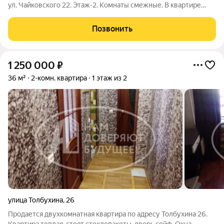
ул. Чайковского 22. Этаж-2. Комнаты смежные. В квартире
требуется ремонт. Чистый подъезд, порядочные соседи. Во
дворе детская площадка. В шаговой доступности: школа, дет.
Позвонить
сад, магазины,
1 250 000
₽
36 м²
2-комн. квартира
1 этаж из 2
улица Толбухина
,
26
Продается двухкомнатная квартира по адресу Толбухина 26.