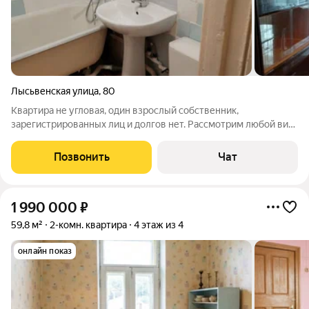
Лысьвенская улица
,
80
Квартира не угловая, один взрослый собственник,
зарегистрированных лиц и долгов нет. Рассмотрим любой вид
оплаты, возможен и сертификат на материнский семейный
капитал.
Позвонить
Чат
1 990 000
₽
59,8 м²
2-комн. квартира
4 этаж из 4
онлайн показ