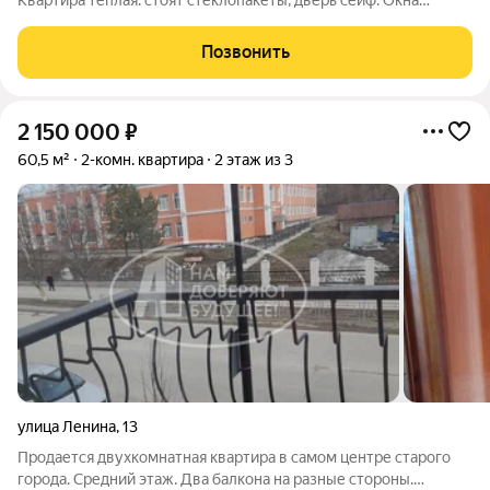
Квартира теплая. стоят стеклопакеты, дверь сейф. Окна
выходят во двор. Есть подполье для заготовок. В шаговой
доступности: магазины. остановка. Район тихий и спокойный.
Позвонить
Дом признан аварийным до
2 150 000
₽
60,5 м²
2-комн. квартира
2 этаж из 3
улица Ленина
,
13
Продается двухкомнатная квартира в самом центре старого
города. Средний этаж. Два балкона на разные стороны.