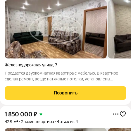
Железнодорожная улица
,
7
Продается двухкомнатная квартира с мебелью. В квартире
сделан ремонт, везде натяжные потолки, установлены
счетчики на воду, стекло-пакеты везде, балкон есть. Рядом
школы №75, магазины в шаговой доступности, остановки,
Позвонить
поликлиника. Оставляем мебель
1 850 000
₽
42,9 м²
2-комн. квартира
4 этаж из 4