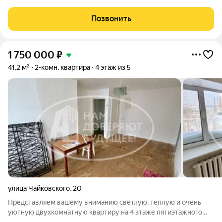
Квартира очень просторная: квадратная прихожая, кухня -12
м2, ванна и туалет раздельно. В квартире сделан
Позвонить
косметический ремонт: на всех окнах
1 750 000
₽
41,2 м²
2-комн. квартира
4 этаж из 5
улица Чайковского
,
20
Представляем вашему вниманию светлую, тёплую и очень
уютную двухкомнатную квартиру на 4 этаже пятиэтажного