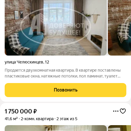
улица Челюскинцев
,
12
Продается двухкомнатная квартира. В квартире поставлены
пластиковые окна, натяжные потолки, пол ламинат, туалет
плитка,есть балкон. В квартире остается вся мебель:диван,
кровать, шифоньер, стиральная машинка, холодильник,
Позвонить
обеденный стол,
1 750 000
₽
41,6 м²
2-комн. квартира
2 этаж из 5