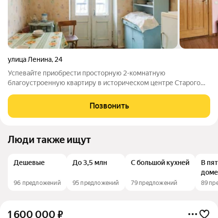
улица Ленина
,
24
Успевайте приобрести просторную 2-комнатную
благоустроенную квартиру в историческом центре Старого
города на ул. Ленина 24 в Чусовом Две изолированные
спальни по 14,1 и 16,7 кв м, просторная кухня 10 кв м,
Позвонить
раздельный санузел и фишка этой квартиры-
Люди также ищут
Дешевые
До 3,5 млн
С большой кухней
В пя
доме
96 предложений
95 предложений
79 предложений
89 пр
1 600 000
₽