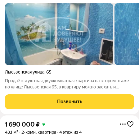
Лысьвенская улица
,
65
Продаётся уютная двухкомнатная квартира на втором этаже
по улице Лысьвенская 65, в квартиру можно заехать и
жить.тихий район.Помощь в оформлении ипотеки 95%
одобрения и более 30 банков. После оформления
Позвонить
предоставляем гарантийный сертификат.
1 690 000
₽
43,1 м²
2-комн. квартира
4 этаж из 4