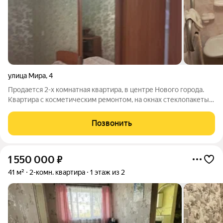
улица Мира
,
4
Продается 2-х комнатная квартира, в центре Нового города.
Квартира с косметическим ремонтом, на окнах стеклопакеты,
балкон застеклен (вид на улицу Мира). Квартира очень теплая,
светлая. Расположена на 5 этаже, в доме есть лифт и
Позвонить
мусоропровод. Соседи
1 550 000
₽
41 м²
2-комн. квартира
1 этаж из 2