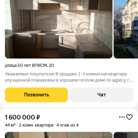
улица 50 лет ВЛКСМ
,
20
Уважаемые покупатели! В продаже 2 -х комнатная квартира
улучшенной планировки в хорошем теплом доме по адресу г.
Чусовой ул. 50 лет ВЛКСМ д. 20. 49 кв.м, 3 этаж. Окна -
пластик, балкон застеклён. Сделан качественный ремонт, сан
Позвонить
Чат
узел - совмещен.
1 600 000
₽
44 м²
2-комн. квартира
4 этаж из 4