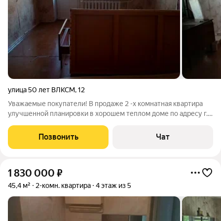
улица 50 лет ВЛКСМ
,
12
Уважаемые покупатели! В продаже 2 -х комнатная квартира
улучшенной планировки в хорошем теплом доме по адресу г.
Чусовой ул. 50 лет ВЛКСМ д. 12 46.6 кв.м, 2 этаж. Требуется
ремонт, сан узел - разделен. Подходит под любые виды
Позвонить
Чат
оплаты. Помощь в
1 830 000
₽
45,4 м²
2-комн. квартира
4 этаж из 5