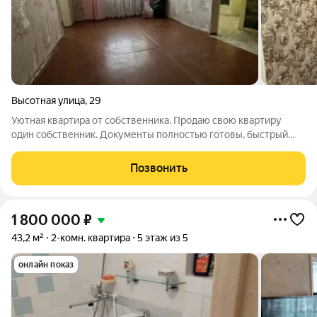
Высотная улица
,
29
Уютная квартира от собственника. Продаю свою квартиру
один собственник. Документы полностью готовы, быстрый
выход на сделку. Квартира чистая, ухоженная и тёплая, можно
сразу заехать и жить. В ванной и на кухне установлены
Позвонить
навесные потолки,
1 800 000
₽
43,2 м²
2-комн. квартира
5 этаж из 5
онлайн показ