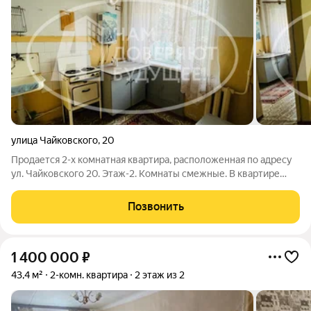
улица Чайковского
,
20
Продается 2-х комнатная квартира, расположенная по адресу
ул. Чайковского 20. Этаж-2. Комнаты смежные. В квартире
требуется ремонт. Чистый подъезд, порядочные соседи. Во
дворе детская площадка. В шаговой доступности: школа, дет.
Позвонить
сад, магазины,
1 400 000
₽
43,4 м²
2-комн. квартира
2 этаж из 2