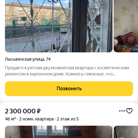
Лысьвенская улица
,
74
Продается уютная двухкомнатная квартира с косметическим
ремонтом в кирпичном доме. Комнаты смежные, что
обеспечивает комфортное проживание. Из окон открывается
вид на тихий двор, где расположена спортивная площадка.
Позвонить
Дом оснащен газоснабжением, что
2 300 000
₽
46 м²
2-комн. квартира
2 этаж из 5