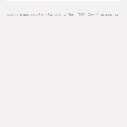
ь
Квартира в новостройке
Застройщик Темп ПКП
Семейная ипотека