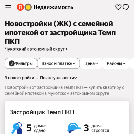
Новостройки (ЖК) с семейной
ипотекой от застройщика Темп
ПКП
Чукотский автономный округ
Фильтры
Взнос и платёж
Цена
Районы
3
3 новостройки
•
по актуальности
Новостройки от застройщика Темп ПКП — купить квартиру с
семейной ипотекой в Чукотском автономном округе
Застройщик Темп ПКП
5
3
домов
дома
сдано
строятся