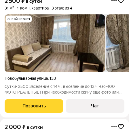
2 500
₽
в сутки
31 м²
1-комн. квартира
3 этаж из 4
онлайн показ
Новобульварная улица
,
133
Сутки- 2500 Заселение с 14 ч , выселение до 12 ч Час-400
ФОТО РЕАЛЬНЫЕ ! При необходимости скину ещё фото или
видео. Сдам посуточно уютную квартиру с хорошим ремонтом
в центральном районе города.Рядом:
Позвонить
Чат
супермаркеты,родильный дом, детская поликлиника,
2 000
₽
в сутки