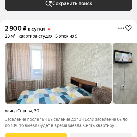
Сохранить поиск
2 900
₽
в сутки
23 м²
квартира-студия
5 этаж из 9
улица Серова
,
30
Заселение после 15ч Выселение до 13ч Если заселение было
до 13ч, то выезд будет в время заезда. Снять квартиру
(посуточно) просто! Заходите в наш профиль и подбирайте