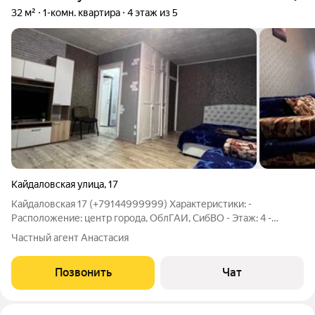
32 м²
1-комн. квартира
4 этаж из 5
Кайдаловская улица
,
17
Кайдаловская 17 (+79144999999) Характеристики: -
Расположение: центр города, ОблГАИ, СибВО - Этаж: 4 -
Площадь: 32 кв.м - Количество комнат: 1 (спальня-гостиная) -
Частный агент Анастасия
Вместимость: до 2 (+2) человек - Санузел: совмещен (ванна) -
Бытовая техника: есть
Позвонить
Чат