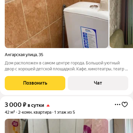
Ангарская улица
,
35
Дом расположен в самом центре города. Большой уютный
двор с хорошей детской площадкой. Кафе, кинотеатры, театр ,
остановки общественного транспорта - все в шаговой
доступности. В квартире имеется все необходимое для
Позвонить
Чат
проживания Бытовая техника : утюг,
3 000
₽
в сутки
42 м²
2-комн. квартира
1 этаж из 5