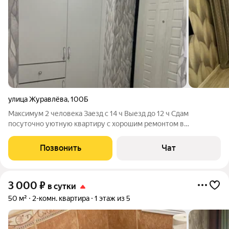
улица Журавлёва
,
100Б
Максимум 2 человека Заезд с 14 ч Выезд до 12 ч Сдам
посуточно уютную квартиру с хорошим ремонтом в
центральном районе города. Фото реальные. При
необходимости могу скинуть ещё фото/видео. Дом не новый ,
Позвонить
Чат
но хорошо развита инфраструктура. В шаговой
3 000
₽
в сутки
50 м²
2-комн. квартира
1 этаж из 5