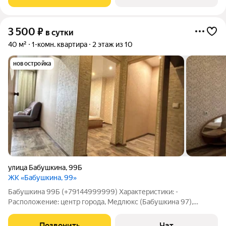
профиль и подбирайте свободные
3 500
₽
в сутки
40 м²
1-комн. квартира
2 этаж из 10
новостройка
улица Бабушкина
,
99Б
ЖК «Бабушкина, 99»
Бабушкина 99Б (+79144999999) Характеристики: -
Расположение: центр города, Медлюкс (Бабушкина 97),
Турист, Читаэнергосбыт - Этаж: 2 (лифт) - Площадь: 40 кв.м -
Количество комнат: 1 (спальня-гостиная) - Вместимость: до 2
Позвонить
Чат