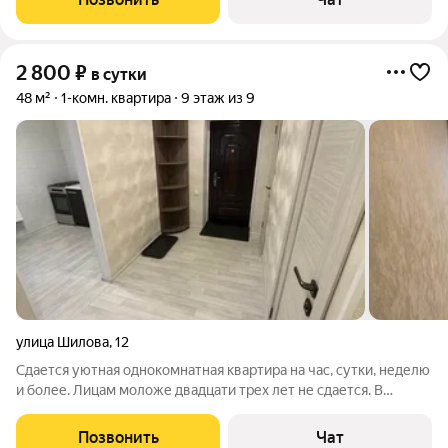
(+2) человек - Санузел:
2 800
₽
в сутки
48 м²
1-комн. квартира
9 этаж из 9
улица Шилова
,
12
Сдается уютная однокомнатная квартира на час, сутки, неделю
и более. Лицам моложе двадцати трех лет не сдается. В
квартире есть всё необходимое для проживания. Холодильник
Плита Микроволновая печь Чайник Телевизор Необходимая
Позвонить
Чат