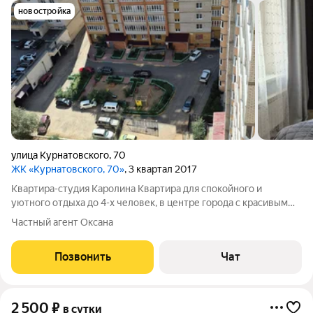
новостройка
улица Курнатовского
,
70
ЖК «Курнатовского, 70»
, 3 квартал 2017
Квартира-студия Каролина Квартира для спокойного и
уютного отдыха до 4-х человек, в центре города с красивым
видом из окна на город и сопки. Рядом медицинские центры
Частный агент Оксана
для обследования в пешей доступности, недалеко ж/д вокзал,
площадь Ленина, хорошие
Позвонить
Чат
2 500
₽
в сутки