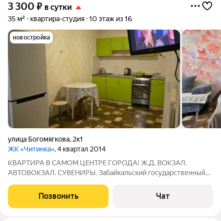
3 300
₽
в сутки
35 м²
квартира-студия
10 этаж из 16
новостройка
улица Богомягкова
,
2к1
ЖК «Читинка»
, 4 квартал 2014
КВАРТИРА В САМОМ ЦЕНТРЕ ГОРОДА! Ж.Д. ВОКЗАЛ.
АВТОВОКЗАЛ. СУВЕНИРЫ. Забайкальский государственный
университет! Забайкальский институт железнодорожного
транспорта! Площадь Ленина! Аптеки, магазины, остановки
Позвонить
Чат
общественного транспорта, все в шаговой