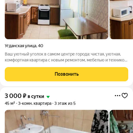
Угданская улица
,
40
Ваш уютный уголок в самом центре города: чистая, уютная,
комфортная квартира с новым ремонтом, мебелью и техникой
Хотите почувствовать себя как дома, даже находясь вдали от
него? Предлагаю вам светлую и аккуратную квартиру, где
Позвонить
каждая деталь
3 000
₽
в сутки
45 м²
3-комн. квартира
3 этаж из 5