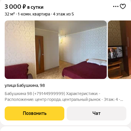
3 000
₽
в сутки
32 м²
1-комн. квартира
4 этаж из 5
улица Бабушкина
,
98
Бабушкина 98 (+79144999999) Характеристики: -
Расположение: центр города, центральный рынок - Этаж: 4 -
Площадь: 32 кв.м - Количество комнат: 1 (спальня-гостиная) -
Вместимость: до 2 (+2) человек - Санузел: совмещен (ванна) -
Позвонить
Чат
Бытовая техника: есть