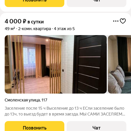
необходимое рядом Стоимость проживания зависит от даты и
4 000
₽
в сутки
49 м²
2-комн. квартира
4 этаж из 5
Смоленская улица
,
117
Заселение после 15 ч Выселение до 13 ч ЕСли заселение было
до 13ч, то выезд будет в время заезда. МЫ САМИ ЗАСЕЛЯЕМ
НА АДРЕСЕ ДО 19:30. ПОЗЖЕ ТОЛЬКО САМОЗАСЕЛЕНИЕ
ПРИ УСЛОВИИ ПОЛНОЙ ОПЛАТЫ И ЗАЛОГА! Заходите в наш
Позвонить
Чат