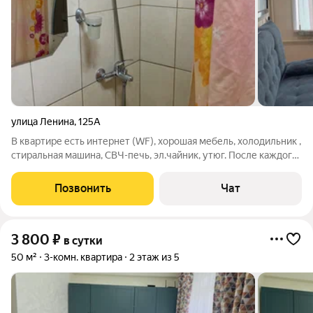
улица Ленина
,
125А
В квартире есть интернет (WF), хорошая мебель, холодильник ,
стиральная машина, СВЧ-печь, эл.чайник, утюг. После каждого
гостя проводится тщательная уборка. К вашим услугам
комплекты чистого постельного белья, полотенца , некоторые
Позвонить
Чат
предметы гигиены.
3 800
₽
в сутки
50 м²
3-комн. квартира
2 этаж из 5