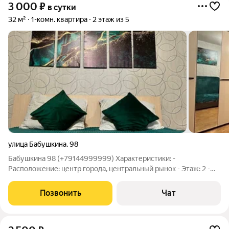
3 000
₽
в сутки
32 м²
1-комн. квартира
2 этаж из 5
улица Бабушкина
,
98
Бабушкина 98 (+79144999999) Характеристики: -
Расположение: центр города, центральный рынок - Этаж: 2 -
Площадь: 32 кв.м - Количество комнат: 1 (спальня-гостиная) -
Вместимость: до 2 (+2) человек - Санузел: совмещен (ванна) -
Позвонить
Чат
Бытовая техника: есть