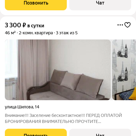
свободные варианты бронирования Хорошего дня :) Квартира-
Позвонить
Чат
студия в новом доме в 5
3 300
₽
в сутки
46 м²
2-комн. квартира
3 этаж из 5
улица Шилова
,
14
Внимание!!! Заселение бесконтактное!!! ПЕРЕД ОПЛАТОЙ
БРОНИРОВАНИЯ ВНИМАТЕЛЬНО ПРОЧТИТЕ
ОБЪЯВЛЕНИЕ!!! Добро пожаловать в квартиру в самом
лучшем районе Читы! И самое главное - абсолютно всё
Позвонить
Чат