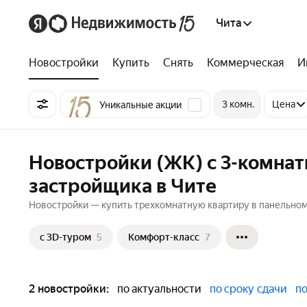
Чита
Новостройки
Купить
Снять
Коммерческая
И
3 комн.
Цена
Уникальные акции
Новостройки (ЖК) с 3-комна
застройщика в Чите
Новостройки — купить трехкомнатную квартиру в панельном 
c 3D-туром
5
Комфорт-класс
7
2 новостройки:
по актуальности
по сроку сдачи
по