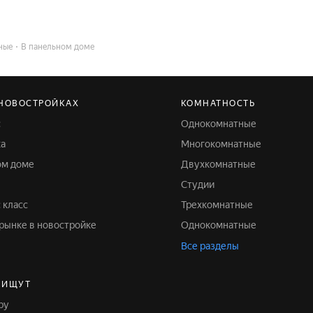
ные
В панельном доме
 НОВОСТРОЙКАХ
КОМНАТНОСТЬ
с
Однокомнатные
ка
Многокомнатные
ом доме
Двухкомнатные
Студии
 класс
Трехкомнатные
 рынке в новостройке
Однокомнатные
Все разделы
 ИЩУТ
ру