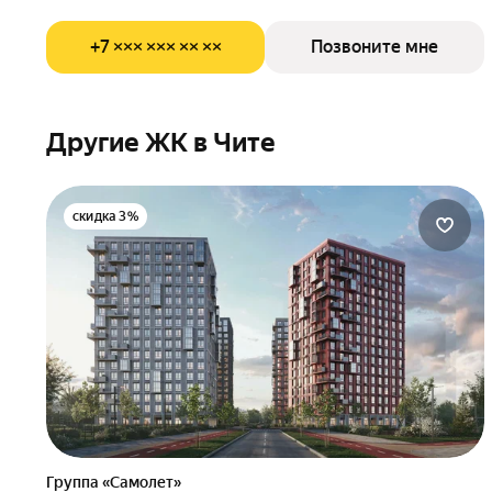
+7 ××× ××× ×× ××
Позвоните мне
Другие ЖК в Чите
скидка 3%
Группа «Самолет»