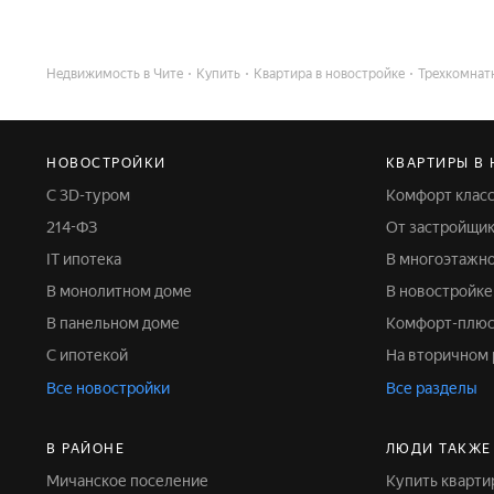
Недвижимость в Чите
Купить
Квартира в новостройке
Трехкомнат
НОВОСТРОЙКИ
КВАРТИРЫ В
С 3D-туром
Комфорт клас
214-ФЗ
От застройщи
IT ипотека
В многоэтажн
В монолитном доме
В новостройке
В панельном доме
Комфорт-плюс
С ипотекой
На вторичном
Все новостройки
Все разделы
В РАЙОНЕ
ЛЮДИ ТАКЖЕ
Мичанское поселение
Купить кварти