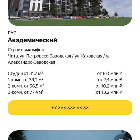
РУС
Академический
Строится
•
комфорт
Чита, ул. Петровско-Заводская / ул. Каховская / ул.
Александро-Заводская
Студии от 31,7 м²
от 6,0 млн ₽
1-комн. от 39,2 м²
от 7,4 млн ₽
2-комн. от 56,5 м²
от 10,2 млн ₽
3-комн. от 77,4 м²
от 13,2 млн ₽
+7 ××× ××× ×× ××