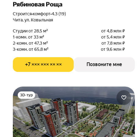
Рябиновая Роща
Строится
•
комфорт
•
4.3 (19)
Чита, ул. Ковыльная
Студии от 28,5 м²
от 4,8 млн ₽
1-комн. от 33 м²
от 5,4 млн ₽
2-комн. от 47,3 м²
от 7,8 млн ₽
3-комн. от 65,8 м²
от 9,6 млн ₽
+7 ××× ××× ×× ××
Позвоните мне
3D-тур