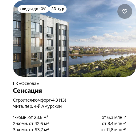
скидки до 10%
3D-тур
ГК «Основа»
Сенсация
Строится
•
комфорт
•
4.3 (13)
Чита, пер. 4-й Амурский
1-комн. от 28,6 м²
от 6,3 млн ₽
2-комн. от 42,6 м²
от 8,4 млн ₽
3-комн. от 63,7 м²
от 11,8 млн ₽