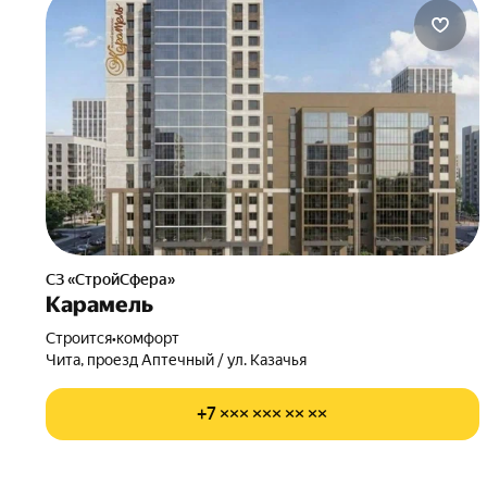
СЗ «СтройСфера»
Карамель
Строится
•
комфорт
Чита, проезд Аптечный / ул. Казачья
+7 ××× ××× ×× ××