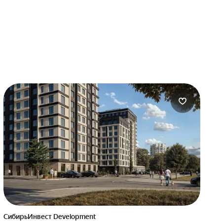
СибирьИнвест Development