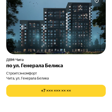
ДВМ-Чита
по ул. Генерала Белика
Строится
•
комфорт
Чита, ул. Генерала Белика
+7 ××× ××× ×× ××