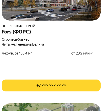
ЭНЕРГОЖИЛСТРОЙ
Fors (ФОРС)
Строится
•
бизнес
Чита, ул. Генерала Белика
4-комн. от 133,4 м²
от 23,9 млн ₽
+7 ××× ××× ×× ××