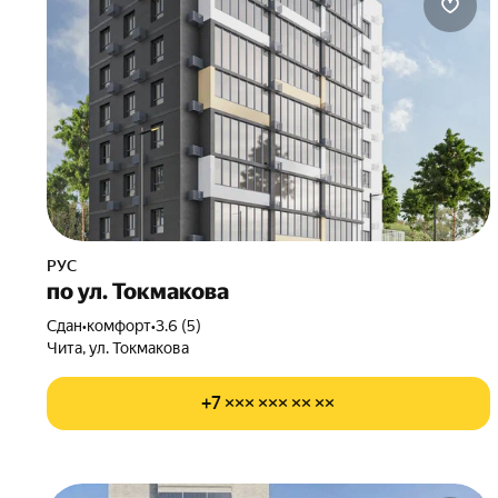
РУС
по ул. Токмакова
Сдан
•
комфорт
•
3.6 (5)
Чита, ул. Токмакова
+7 ××× ××× ×× ××