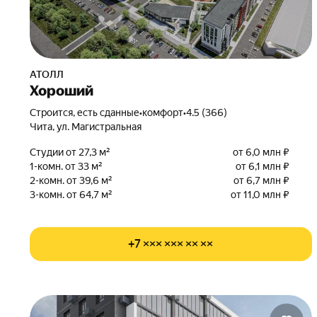
АТОЛЛ
Хороший
Строится, есть сданные
•
комфорт
•
4.5 (366)
Чита, ул. Магистральная
Студии от 27,3 м²
от 6,0 млн ₽
1-комн. от 33 м²
от 6,1 млн ₽
2-комн. от 39,6 м²
от 6,7 млн ₽
3-комн. от 64,7 м²
от 11,0 млн ₽
+7 ××× ××× ×× ××