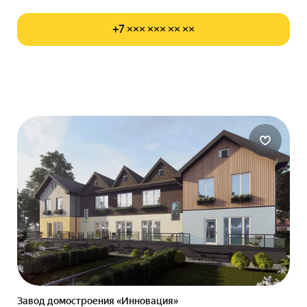
+7 ××× ××× ×× ××
Завод домостроения «Инновация»