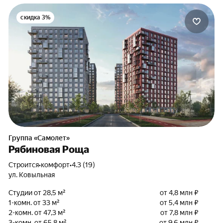
скидка 3%
Группа «Самолет»
Рябиновая Роща
Строится
•
комфорт
•
4.3 (19)
ул. Ковыльная
Студии от 28,5 м²
от 4,8 млн ₽
1-комн. от 33 м²
от 5,4 млн ₽
2-комн. от 47,3 м²
от 7,8 млн ₽
3-комн. от 65,8 м²
от 9,6 млн ₽