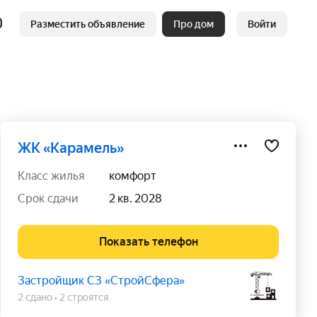
Разместить объявление
Про дом
Войти
ЖК «Карамель»
класс жилья
комфорт
срок сдачи
2 кв. 2028
Показать телефон
Застройщик СЗ «СтройСфера»
2 сдано
2 строятся