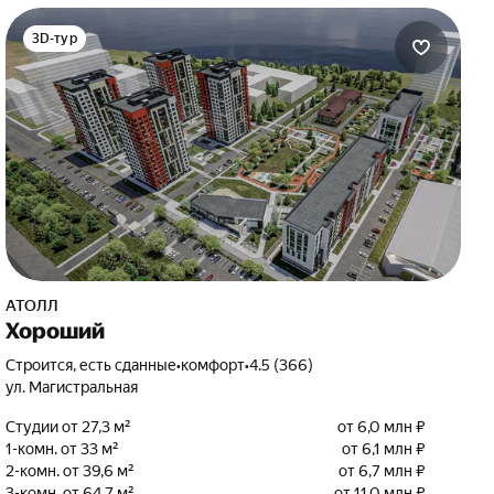
3D-тур
АТОЛЛ
Хороший
Строится, есть сданные
•
комфорт
•
4.5 (366)
ул. Магистральная
Студии от 27,3 м²
от 6,0 млн ₽
1-комн. от 33 м²
от 6,1 млн ₽
2-комн. от 39,6 м²
от 6,7 млн ₽
3-комн. от 64,7 м²
от 11,0 млн ₽