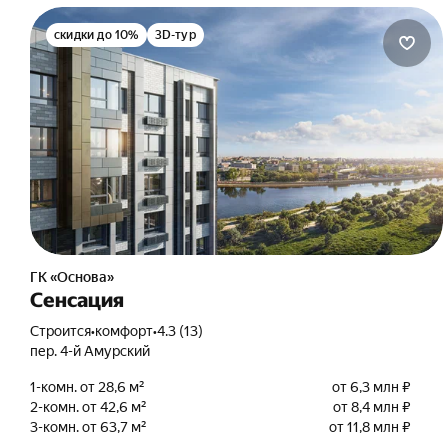
скидки до 10%
3D-тур
ГК «Основа»
Сенсация
Строится
•
комфорт
•
4.3 (13)
пер. 4-й Амурский
1-комн. от 28,6 м²
от 6,3 млн ₽
2-комн. от 42,6 м²
от 8,4 млн ₽
3-комн. от 63,7 м²
от 11,8 млн ₽