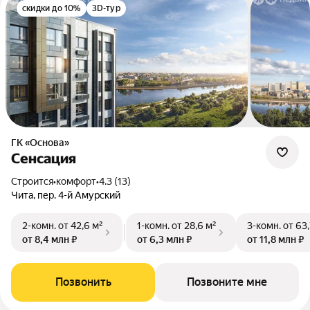
скидки до 10%
3D-тур
ГК «Основа»
Сенсация
Строится
•
комфорт
•
4.3 (13)
Чита, пер. 4-й Амурский
2-комн.
от 42,6 м²
1-комн.
от 28,6 м²
3-комн.
от 63,
от 8,4 млн ₽
от 6,3 млн ₽
от 11,8 млн ₽
Позвонить
Позвоните мне