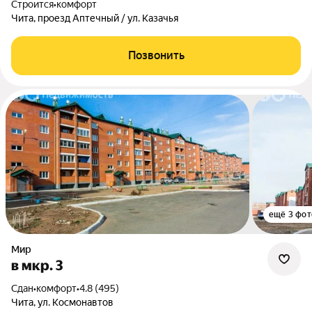
Строится
•
комфорт
Чита, проезд Аптечный / ул. Казачья
Позвонить
ещё 3 фот
Мир
в мкр. 3
Сдан
•
комфорт
•
4.8 (495)
Чита, ул. Космонавтов