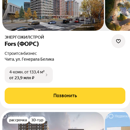
ЭНЕРГОЖИЛСТРОЙ
Fors (ФОРС)
Строится
•
бизнес
Чита, ул. Генерала Белика
4-комн.
от 133,4 м²
от 23,9 млн ₽
Позвонить
рассрочка
3D-тур