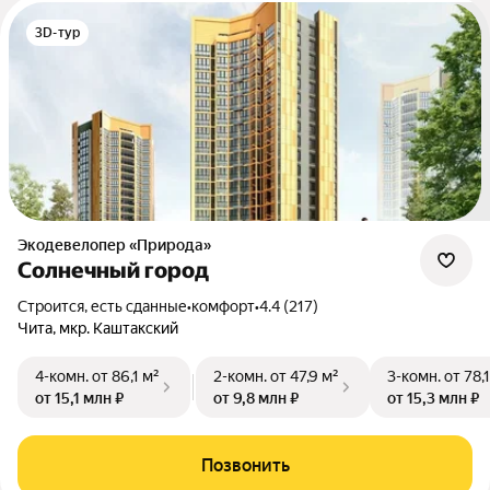
3D-тур
Экодевелопер «Природа»
Солнечный город
Строится, есть сданные
•
комфорт
•
4.4 (217)
Чита, мкр. Каштакский
4-комн.
от 86,1 м²
2-комн.
от 47,9 м²
3-комн.
от 78,
от 15,1 млн ₽
от 9,8 млн ₽
от 15,3 млн ₽
Позвонить