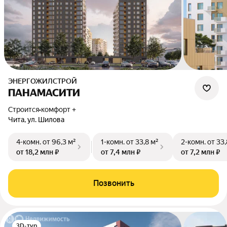
ЭНЕРГОЖИЛСТРОЙ
ПАНАМАСИТИ
Строится
•
комфорт +
Чита, ул. Шилова
4-комн.
от 96,3 м²
1-комн.
от 33,8 м²
2-комн.
от 33,
от 18,2 млн ₽
от 7,4 млн ₽
от 7,2 млн ₽
Позвонить
3D-тур