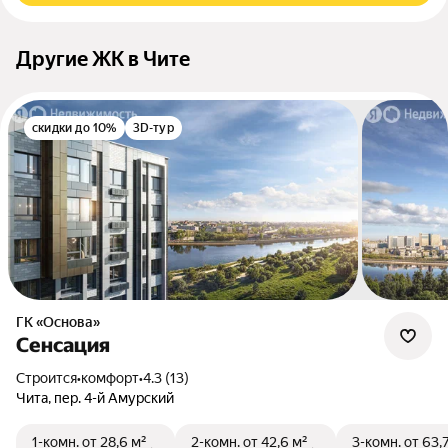
Другие ЖК в Чите
скидки до 10%
3D-тур
ГК «Основа»
Сенсация
Строится
•
комфорт
•
4.3 (13)
Чита, пер. 4-й Амурский
1-комн.
от 28,6 м²
2-комн.
от 42,6 м²
3-комн.
от 63,