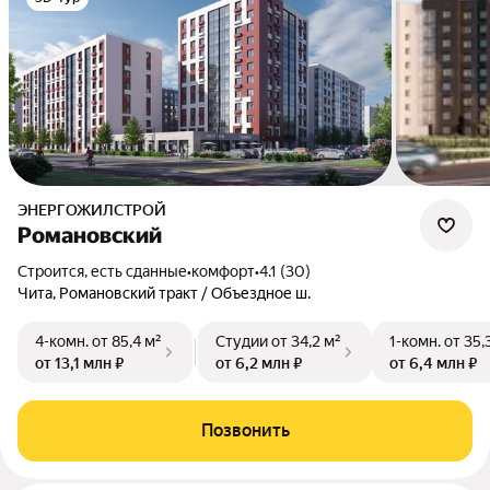
ЭНЕРГОЖИЛСТРОЙ
Романовский
Строится, есть сданные
•
комфорт
•
4.1 (30)
Чита, Романовский тракт / Объездное ш.
4-комн.
от 85,4 м²
Студии
от 34,2 м²
1-комн.
от 35,
от 13,1 млн ₽
от 6,2 млн ₽
от 6,4 млн ₽
Позвонить