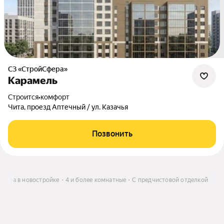
СЗ «СтройСфера»
Карамель
Строится
•
комфорт
Чита, проезд Аптечный / ул. Казачья
Позвонить
ртира в новостройке
4 и более комнатные
С предчистовой отделкой