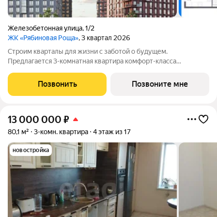
Железобетонная улица
,
1/2
ЖК «Рябиновая Роща»
, 3 квартал 2026
Строим кварталы для жизни с заботой о будущем.
Предлагается 3-комнатная квартира комфорт-класса
площадью 65.77 кв.м в корпусе Рябиновая Роща, корпус 1.2КВ
на 7-м этаже, в жилом комплексе "Рябиновая Роща".Квартиры
Позвонить
Позвоните мне
без отделки. Доступность опции
13 000 000
₽
80,1 м²
3-комн. квартира
4 этаж из 17
новостройка