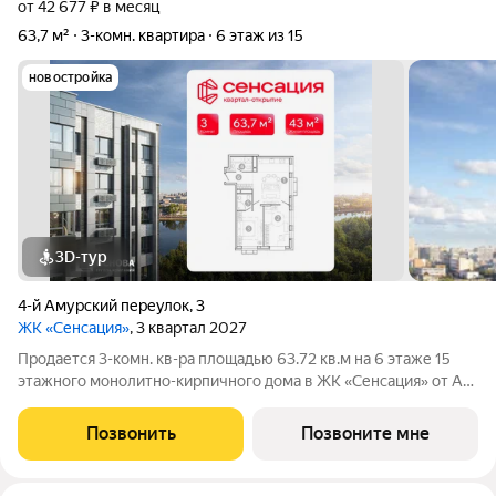
от 42 677 ₽ в месяц
63,7 м²
3-комн. квартира
6 этаж из 15
новостройка
3D-тур
4-й Амурский переулок
,
3
ЖК «Сенсация»
, 3 квартал 2027
Продается 3-комн. кв-ра площадью 63.72 кв.м на 6 этаже 15
этажного монолитно-кирпичного дома в ЖК «Сенсация» от АО
ГК ОСНОВА. Старт продаж нового квартала в Чите от
московского застройщика ГК «Основа». «Сенсация» это шесть
Позвонить
Позвоните мне
16-этажных