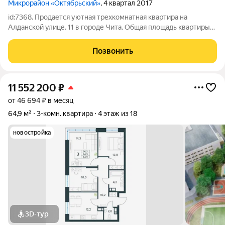
Микрорайон «Октябрьский»
, 4 квартал 2017
id:7368. Продается уютная трехкомнатная квартира на
Алданской улице, 11 в городе Чита. Общая площадь квартиры
составляет 67.8 кв. м, из которых жилая площадь 43.6 кв. м, а
кухня занимает 7.4 кв. м. Квартира расположена на верхнем,
Позвонить
16-ом этаже
11 552 200
₽
от 46 694 ₽ в месяц
64,9 м²
3-комн. квартира
4 этаж из 18
новостройка
3D-тур