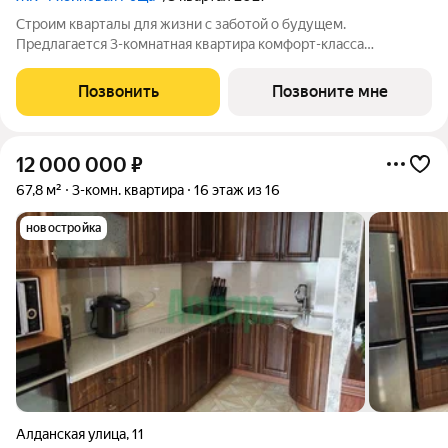
Строим кварталы для жизни с заботой о будущем.
Предлагается 3-комнатная квартира комфорт-класса
площадью 78.43 кв.м в корпусе Рябиновая Роща, корпус 2.1КВ
на 3-м этаже, в жилом комплексе "Рябиновая Роща".Квартиры
Позвонить
Позвоните мне
без отделки. Доступность опции
12 000 000
₽
67,8 м²
3-комн. квартира
16 этаж из 16
новостройка
Алданская улица
,
11