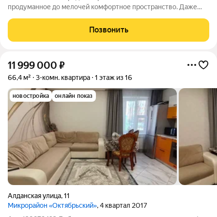
продуманное до мелочей комфортное пространство. Даже
при взгляде на фасады видно, что концепцию естественности
решили соблюсти буквально во всём. Природные оттенки
Позвонить
новостроек, точечная
11 999 000
₽
66,4 м²
3-комн. квартира
1 этаж из 16
новостройка
онлайн показ
Алданская улица
,
11
Микрорайон «Октябрьский»
, 4 квартал 2017