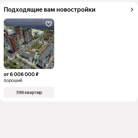
можете отсортировать результаты по стоимости 
Подходящие вам новостройки
квадратного метра или площади
от 6 006 000 ₽
Хороший
398 квартир