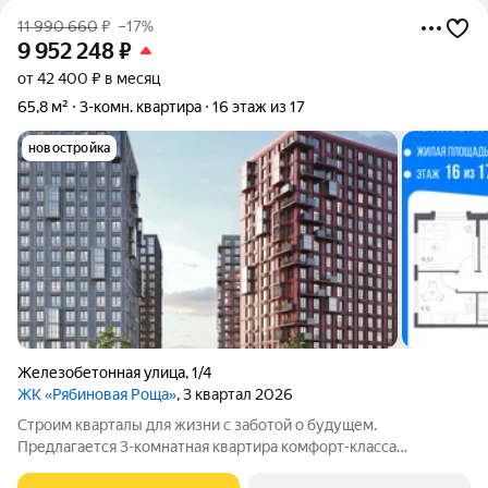
11 990 660
₽
–17%
9 952 248
₽
от 42 400 ₽ в месяц
65,8 м²
3-комн. квартира
16 этаж из 17
новостройка
Железобетонная улица
,
1/4
ЖК «Рябиновая Роща»
, 3 квартал 2026
Строим кварталы для жизни с заботой о будущем.
Предлагается 3-комнатная квартира комфорт-класса
площадью 65.77 кв.м в корпусе Рябиновая Роща, корпус 1.4КВ