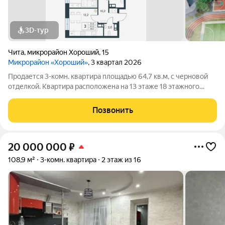
3D-тур
Чита
,
микрорайон Хороший
,
15
Микрорайон «Хороший»
, 3 квартал 2026
Продается 3-комн. квартира площадью 64,7 кв.м, с черновой
отделкой. Квартира расположена на 13 этаже 18 этажного
монолитного дома (Литер 1 (3 очередь), Секция 1) в ЖК
"Хороший" от АТОЛЛ. «Хороший» уютный микрорайон на
Позвонить
берегу озера Кенон. Мы
20 000 000
₽
108,9 м²
3-комн. квартира
2 этаж из 16