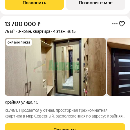
на 16-м этаже, в жилом комплексе "Рябиновая
Позвонить
Позвоните мне
Роща".Квартиры без отделки. Доступность опции
13 700 000
₽
75 м²
3-комн. квартира
4 этаж из 15
онлайн показ
Крайняя улица
,
10
id:7451. Продаётся уютная, просторная трёхкомнатная
квартира в мкр Северный, расположенная по адресу: Крайняя
улица, 10. в мкр Северный. Рассматриваем обмен на 1
комнатные квартиры. Этот вариант идеально подойдёт для
Позвонить