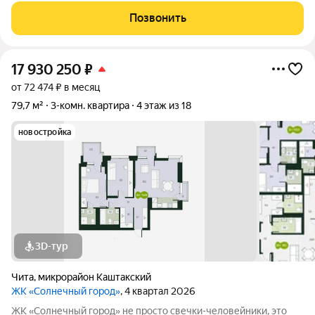
планировка: кухня-гостиная, две отдельные комнаты, сан. узел,
Позвонить
прихожая. Отличное
17 930 250
₽
от 72 474 ₽ в месяц
79,7 м²
3-комн. квартира
4 этаж из 18
новостройка
3D-тур
Чита
,
микрорайон Каштакский
ЖК «Солнечный город»
, 4 квартал 2026
ЖК «Солнечный город» не просто свечки-человейники, это