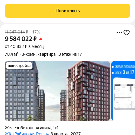
(2015 г.) гарантирует долговечность, хорошую шумо- и
звукоизоляцию. Основные характеристики: Площадь: 91 м,
Позвонить
функциональное распределение
11 547 014
₽
–17%
9 584 022
₽
от 40 832 ₽ в месяц
78,4 м²
3-комн. квартира
3 этаж из 17
новостройка
Железобетонная улица
,
1/4
ЖК «Рябиновая Роща»
, 3 квартал 2027