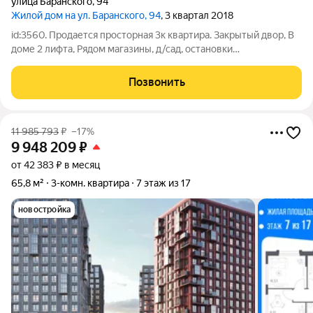
улица Баранского
,
94
Жилой дом на ул. Баранского, 94
, 3 квартал 2018
id:3560. Продается просторная 3к квартира. Закрытый двор, В
доме 2 лифта, Рядом магазины, д/сад, остановки
общественного транспорта, ДК Железнодорожника. Звоните в
удобное для Вас время! Оказываем помощь в оформлении
Позвонить
ипотечного кредитования. Также
11 985 793
₽
–17%
9 948 209
₽
от 42 383 ₽ в месяц
65,8 м²
3-комн. квартира
7 этаж из 17
новостройка