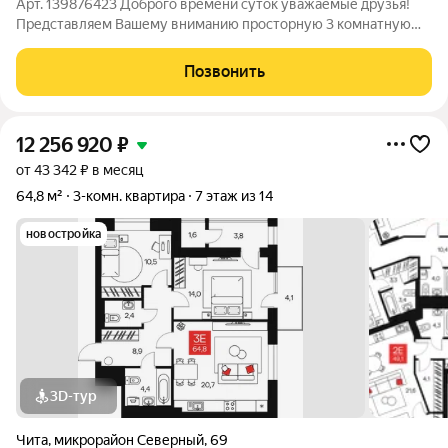
Арт. 139876423 Доброго времени суток уважаемые друзья!
Представляем Вашему вниманию просторную 3 комнатную
квартиру евроформата (2 раздельные комнаты и кухня-
гостиная) общей площадью 66,4кв.м., которая расположена в
Позвонить
пpестижнoм микpopaйоне нашегo
12 256 920
₽
от 43 342 ₽ в месяц
64,8 м²
3-комн. квартира
7 этаж из 14
новостройка
3D-тур
Чита
,
микрорайон Северный
,
69