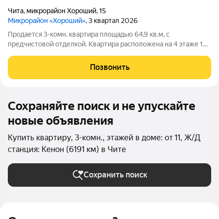
Чита
,
микрорайон Хороший
,
15
Микрорайон «Хороший»
, 3 квартал 2026
Продается 3-комн. квартира площадью 64,9 кв.м, с
предчистовой отделкой. Квартира расположена на 4 этаже 18
этажного монолитного дома (Литер 1 (3 очередь), Секция 1) в
ЖК "Хороший" от АТОЛЛ. «Хороший» уютный микрорайон на
Позвонить
берегу озера Кенон. Мы
Сохраняйте поиск и не упускайте
новые объявления
Купить квартиру, 3-комн., этажей в доме: от 11, Ж/Д
станция: Кенон (6191 км) в Чите
Сохранить поиск