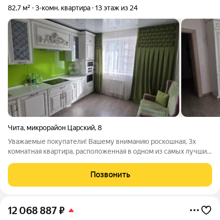
82,7 м²
3-комн. квартира
13 этаж из 24
Чита
,
микрорайон Царский
,
8
Уважаемые покупатели! Вашему вниманию роскошная, 3х
комнатная квартира, расположенная в одном из самых лучших
востребованных районов города! Сразу хочется отметить, что
данная квартира для людей с хорошим вкусом, ценящих своё
Позвонить
пространство. Вариант
12 068 887
₽