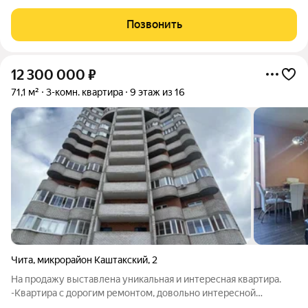
монолитного дома (Литер 1 (3 очередь), Секция 1) в ЖК
"Хороший" от АТОЛЛ. «Хороший» уютный микрорайон на
Позвонить
берегу озера Кенон. Мы
12 300 000
₽
71,1 м²
3-комн. квартира
9 этаж из 16
Чита
,
микрорайон Каштакский
,
2
На продажу выставлена уникальная и интересная квартира.
-Квартира с дорогим ремонтом, довольно интересной
планировкой. В каждой комнате есть своя лоджия. Удобная