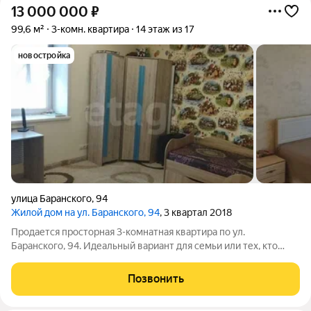
13 000 000
₽
99,6 м²
3-комн. квартира
14 этаж из 17
новостройка
улица Баранского
,
94
Жилой дом на ул. Баранского, 94
, 3 квартал 2018
Продается просторная 3-комнатная квартира по ул.
Баранского, 94. Идеальный вариант для семьи или тех, кто
ценит комфорт и функциональность. Светлая и уютная
трехкомнатная квартира общей площадью 99,6 кв. м на 14
Позвонить
этаже видовая, все закаты и рассветы