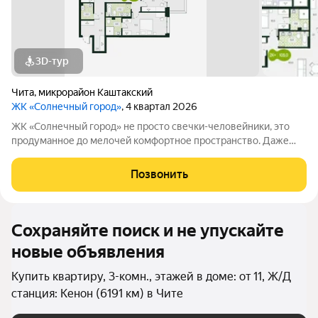
3D-тур
Чита
,
микрорайон Каштакский
ЖК «Солнечный город»
, 4 квартал 2026
ЖК «Солнечный город» не просто свечки-человейники, это
продуманное до мелочей комфортное пространство. Даже
при взгляде на фасады видно, что концепцию естественности
решили соблюсти буквально во всём. Природные оттенки
Позвонить
новостроек, точечная
Сохраняйте поиск и не упускайте
новые объявления
Купить квартиру, 3-комн., этажей в доме: от 11, Ж/Д
станция: Кенон (6191 км) в Чите