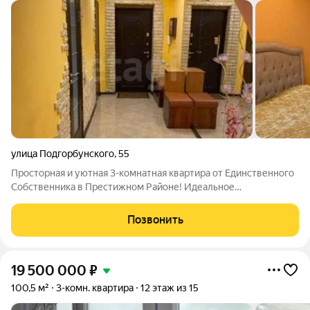
улица Подгорбунского
,
55
Просторная и уютная 3-комнатная квартира от Единственного
Собственника в Престижном Районе! Идеальное
предложение для тех, кто ценит комфорт, пространство и
отличное расположение! Если для Вас важно жить в удобном
Позвонить
районе города, в просторной и
19 500 000
₽
100,5 м²
3-комн. квартира
12 этаж из 15