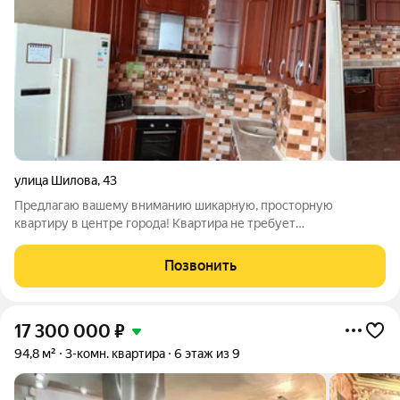
улица Шилова
,
43
Предлагаю вашему вниманию шикарную, просторную
квартиру в центре города! Квартира не требует
дополнительных вложений, можно заехать и жить. О квартире:
Квартира расположена на 11 этаже кирпичного дома 2014 года
Позвонить
постройки. В квартире сделан
17 300 000
₽
94,8 м²
3-комн. квартира
6 этаж из 9