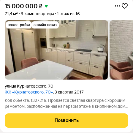
15 000 000
₽
71,4 м²
3-комн. квартира
1 этаж из 16
новостройка
онлайн показ
улица Курнатовского
,
70
ЖК «Курнатовского, 70»
, 3 квартал 2017
Код объекта: 1327216. Продаётся светлая квартира с хорошим
ремонтом, расположенная на первом этаже в кирпичном доме
2017 года постройки. Просторный коридор, отличная кухня,
большая лоджия, три изолированных комнаты. В квартире
Позвонить
остаётся всё, Развитая