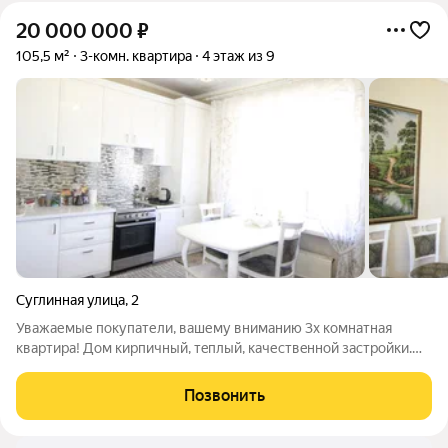
20 000 000
₽
105,5 м²
3-комн. квартира
4 этаж из 9
Суглинная улица
,
2
Уважаемые покупатели, вашему вниманию 3х комнатная
квартира! Дoм кирпичный, тeплый, кaчествeннoй застpoйки.
Квартира подойдет как для собственного проживания, так и
для сдачи в аренду. Качественный ремонт. Санузел
Позвонить
раздельный облицован качественной