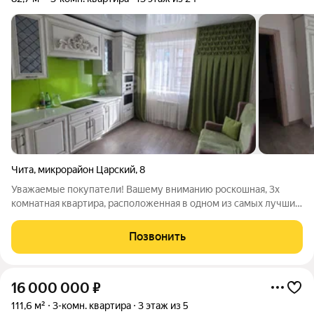
Чита
,
микрорайон Царский
,
8
Уважаемые покупатели! Вашему вниманию роскошная, 3х
комнатная квартира, расположенная в одном из самых лучших
востребованных районов города! Сразу хочется отметить, что
данная квартира для людей с хорошим вкусом, ценящих своё
Позвонить
пространство. Вариант
16 000 000
₽
111,6 м²
3-комн. квартира
3 этаж из 5