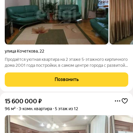
улица Кочеткова
,
22
Продаётся уютная квартира на 2 этаже 5-этажного кирпичного
дома 2001 года постройки, в самом центре города с развитой
инфраструктурой. Это идеальное предложение для тех, кто
ценит комфорт, функциональность и хочет жить в удобном
Позвонить
месте с отличным
15 600 000
₽
96 м²
3-комн. квартира
5 этаж из 12