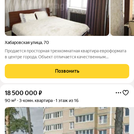
Хабаровская улица
,
70
Продается просторная трехкомнатная квартира евроформата
в центре города. Объект отличается качественным
современным ремонтом с применением долговечных
материалов и продуманной дизайнерской отделкой
Позвонить
нейтральных тонов, что создает готовое к проживанию
18 500 000
₽
90 м²
3-комн. квартира
1 этаж из 16