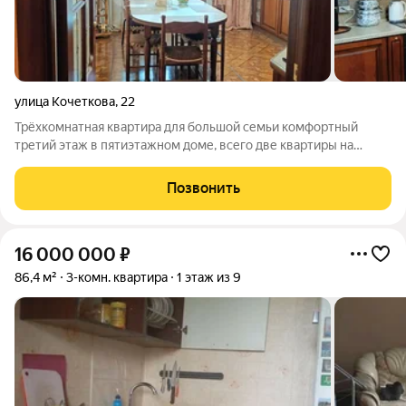
улица Кочеткова
,
22
Трёхкомнатная квартира для большой семьи комфортный
третий этаж в пятиэтажном доме, всего две квартиры на
площадке. Окна выходят на обе стороны, с одной открывается
вид на Дацан. Закрытый двор, две детские площадки, наземная
Позвонить
и подземные парковки.
16 000 000
₽
86,4 м²
3-комн. квартира
1 этаж из 9