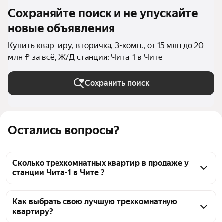
Сохраняйте поиск и не упускайте
новые объявления
Купить квартиру, вторичка, 3-комн., от 15 млн до 20
млн ₽ за всё, Ж/Д станция: Чита-1 в Чите
Сохранить поиск
Остались вопросы?
Сколько трехкомнатных квартир в продаже у
станции Чита-1 в Чите ?
На Яндекс Недвижимости в продаже у станции 
Чита-1 в Чите 62 трехкомнатных квартиры, из них 
Как выбрать свою лучшую трехкомнатную
квартиру?
62 объявления от агентств