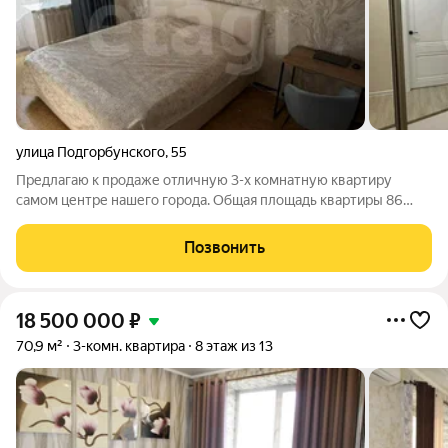
улица Подгорбунского
,
55
Предлагаю к продаже отличную 3-х комнатную квартиру
самом центре нашего города. Общая площадь квартиры 86
кв.м., кухня 14 кв.м. Квартира тёплая, светлая, просторная.
Шикарный вид на город . Сделан евроремонт. Закрытый двор,
Позвонить
видеонаблюдение, внизу
18 500 000
₽
70,9 м²
3-комн. квартира
8 этаж из 13