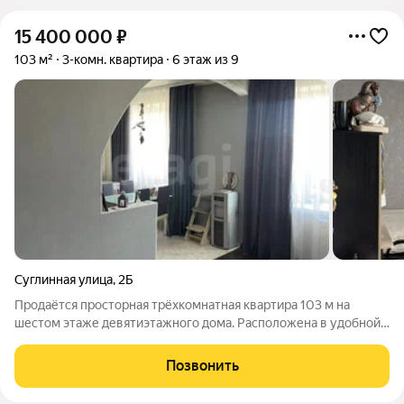
15 400 000
₽
103 м²
3-комн. квартира
6 этаж из 9
Суглинная улица
,
2Б
Продаётся просторная трёхкомнатная квартира 103 м на
шестом этаже девятиэтажного дома. Расположена в удобной
части города, где сходятся транспортные пути, зоны отдыха и
спортивные объекты. Квартира тёплая, не угловая, находится в
Позвонить
центре дома. Комнаты