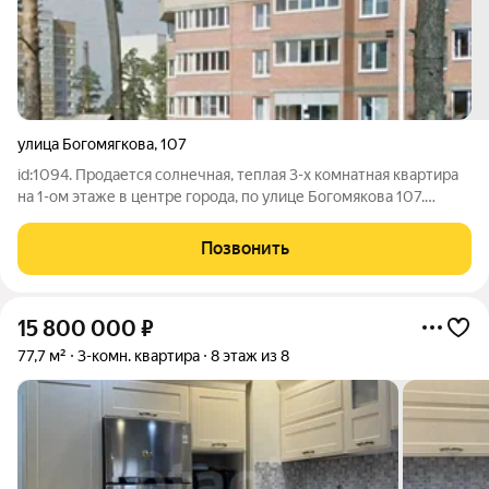
улица Богомягкова
,
107
id:1094. Продается солнечная, теплая 3-х комнатная квартира
на 1-ом этаже в центре города, по улице Богомякова 107.
Рядом остановка маршрута 26,28, 3,2,47 и т.д., а так же рядом
расположен Абсолют, диагностический центр и Академия
Позвонить
здоровья, Дацан и
15 800 000
₽
77,7 м²
3-комн. квартира
8 этаж из 8