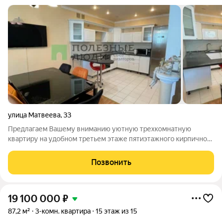
улица Матвеева
,
33
Предлагаем Вашему вниманию уютную трехкомнатную
квартиру на удобном третьем этаже пятиэтажного кирпичного
дома! Квартира не требует дополнительных вложений, можно
заехать и жить!!! О квартире: Квартира расположена на
Позвонить
третьем этаже пятиэтажного
19 100 000
₽
87,2 м²
3-комн. квартира
15 этаж из 15