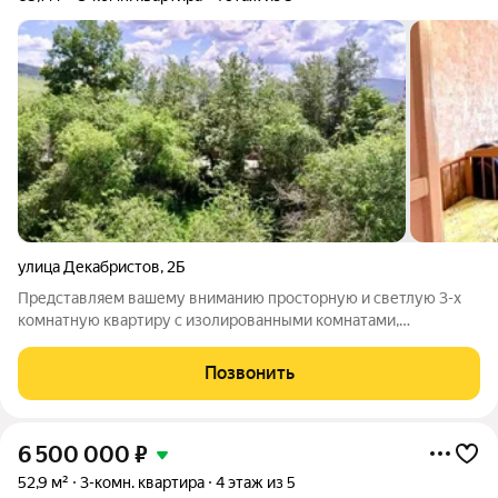
улица Декабристов
,
2Б
Представляем вашему вниманию просторную и светлую 3-х
комнатную квартиру с изолированными комнатами,
идеальный выбор для большой дружной семьи!
Расположенная в тихом и спокойном районе, эта квартира
Позвонить
сочетает комфорт уюта и удобство городской жизни.
6 500 000
₽
52,9 м²
3-комн. квартира
4 этаж из 5