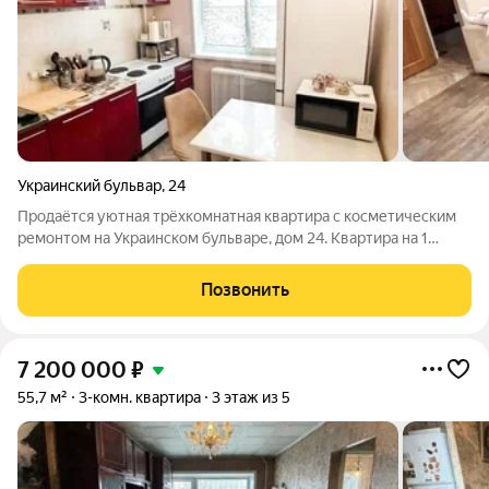
Украинский бульвар
,
24
Продаётся уютная трёхкомнатная квартира с косметическим
ремонтом на Украинском бульваре, дом 24. Квартира на 1
этаже 5-ти этажного панельного дома 1972 года постройки.
Общая площадь 58,1 м, кухня 6 м. Две комнаты изолированные,
Позвонить
одна проходная при
7 200 000
₽
55,7 м²
3-комн. квартира
3 этаж из 5