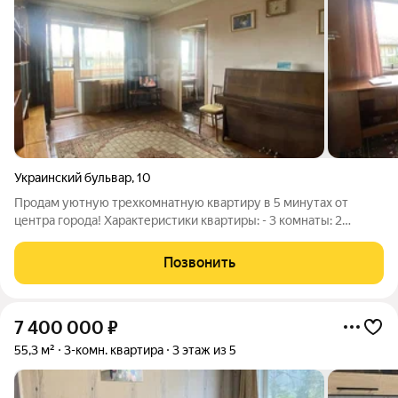
Украинский бульвар
,
10
Продам уютную трехкомнатную квартиру в 5 минутах от
центра города! Характеристики квартиpы: - 3 комнаты: 2
спальни, зал с нишей и кухня; - совмещенный санузел; - окна и
застекленный балкон выходят во двор; - выполнен
Позвонить
косметический ремонт: установлены
7 400 000
₽
55,3 м²
3-комн. квартира
3 этаж из 5