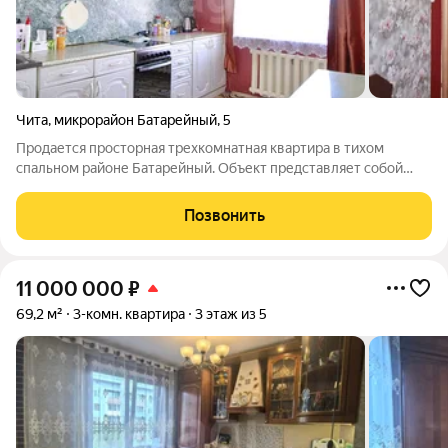
Чита
,
микрорайон Батарейный
,
5
Продается просторная трехкомнатная квартира в тихом
спальном районе Батарейный. Объект представляет собой
чистую перспективу для создания современного жилого
пространства под индивидуальный дизайн-проект. Квартира
Позвонить
расположена на 4 этаже панельного
11 000 000
₽
69,2 м²
3-комн. квартира
3 этаж из 5