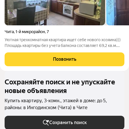
Чита
,
1-й микрорайон
,
7
Уютная трехкомнатная квартира ищет себе нового хозяина)))
Площадь квартиры без учета балкона составляет 69,2 кв.м.
Комфортный 3 этаж. Балкон застекленный, с отделкой. Окна
выходят на две стороны дома, поэтому квартира очень
Позвонить
солнечная. Удобная
Сохраняйте поиск и не упускайте
новые объявления
Купить квартиру, 3-комн., этажей в доме: до 5,
районы: в Ингодинском (Чита) в Чите
Сохранить поиск