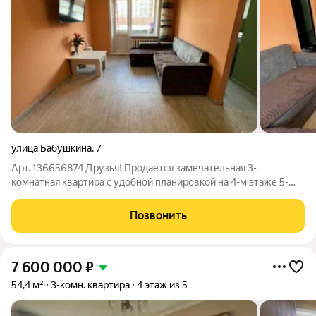
улица Бабушкина
,
7
Арт. 136656874 Друзья! Продается замечательная 3-
комнатная квартира с удобной планировкой на 4-м этаже 5-
этажного дома в самом сердце нашего города. Располагается в
г. Чита по адресу: ул. Бабушкина,7. Только с нами вы сможете
Позвонить
приобрести эту квартиру
7 600 000
₽
54,4 м²
3-комн. квартира
4 этаж из 5