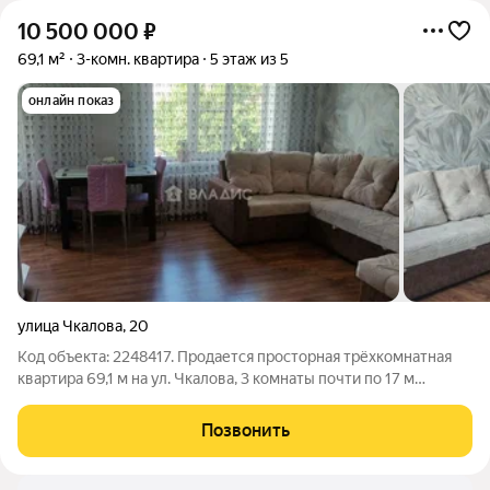
10 500 000
₽
69,1 м²
3-комн. квартира
5 этаж из 5
онлайн показ
улица Чкалова
,
20
Код объекта: 2248417. Продается просторная трёхкомнатная
квартира 69,1 м на ул. Чкалова, 3 комнаты почти по 17 м
создают ощущение воздуха и свободы, а изолированная
планировка даёт гибкость в расстановке мебели и
Позвонить
организации зон для отдыха и работы.