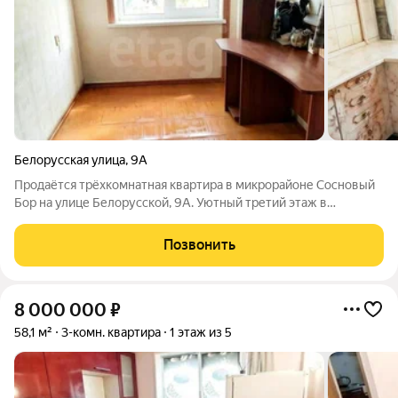
Белорусская улица
,
9А
Продаётся трёхкомнатная квартира в микрорайоне Сосновый
Бор на улице Белорусской, 9А. Уютный третий этаж в
пятиэтажном панельном доме 1966 года постройки. Общая
площадь 55,7 кв. м, кухня 6,2 кв. м. Комнаты смежные, зал
Позвонить
проходной, санузел
8 000 000
₽
58,1 м²
3-комн. квартира
1 этаж из 5