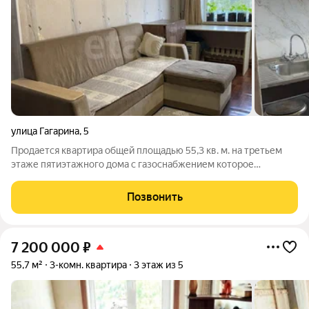
улица Гагарина
,
5
Продается квартира общей площадью 55,3 кв. м. на третьем
этаже пятиэтажного дома с газоснабжением которое
гарантирует экономию на коммунальных платежах, плюс
независимость от перебоев с электричеством. В квартире
Позвонить
выполнена узаконенная
7 200 000
₽
55,7 м²
3-комн. квартира
3 этаж из 5