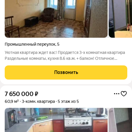
Промышленный переулок
,
5
Уютная квартира ждет вас! Продается 3-х комнатная квартира
Раздельные комнаты, кухня 8.6 кв.м. + балкон! Отличное
расположение: рядом магазины, почта, сбербанк, пункты
выдачи ozon и wildberies, почта россии, детский сад №38, СОШ
Позвонить
№46 и все это в паре
7 650 000
₽
60,9 м²
3-комн. квартира
5 этаж из 5