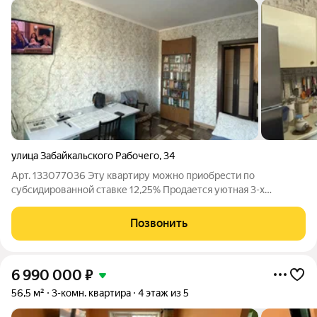
улица Забайкальского Рабочего
,
34
Арт. 133077036 Эту квартиру можно приобрести по
субсидированной ставке 12,25% Продается уютная 3-х
комнатная квартира в Ингодинском районе Читы! Ищете
идеальное место для комфортной жизни? Представляем
Позвонить
вашему вниманию очень уютную, светлую и теплую
6 990 000
₽
56,5 м²
3-комн. квартира
4 этаж из 5