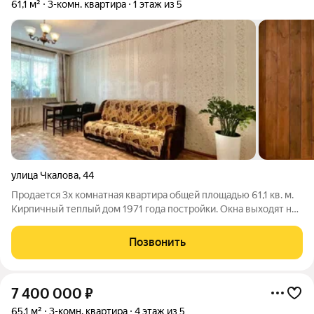
61,1 м²
3-комн. квартира
1 этаж из 5
улица Чкалова
,
44
Продается 3х комнатная квартира общей площадью 61,1 кв. м.
Кирпичный теплый дом 1971 года постройки. Окна выходят на
обе стороны, удобная планировка - две комнаты раздельные,
также раздельный санузел. Большая кухня 7 кв.м. На окнах
Позвонить
решетки, квартира
7 400 000
₽
65,1 м²
3-комн. квартира
4 этаж из 5