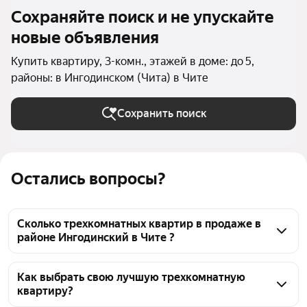
Сохраняйте поиск и не упускайте
новые объявления
Купить квартиру, 3-комн., этажей в доме: до 5,
районы: в Ингодинском (Чита) в Чите
Сохранить поиск
Остались вопросы?
Сколько трехкомнатных квартир в продаже в
районе Ингодинский в Чите ?
На Яндекс Недвижимости в продаже в районе 
Ингодинский в Чите 59 трехкомнатных квартир, из 
Как выбрать свою лучшую трехкомнатную
квартиру?
них 1 объявление от собственников, 58 объявлений 