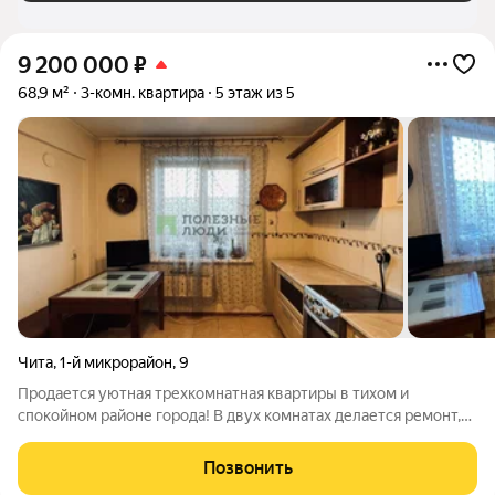
9 200 000
₽
68,9 м²
3-комн. квартира
5 этаж из 5
Чита
,
1-й микрорайон
,
9
Продается уютная трехкомнатная квартиры в тихом и
спокойном районе города! В двух комнатах делается ремонт,
поэтому нету на фото! Описание: Квартира светлая, солнечная
и очень теплая. Три изолированные комнаты и просторная
Позвонить
кухня 9,8м2. Удобная