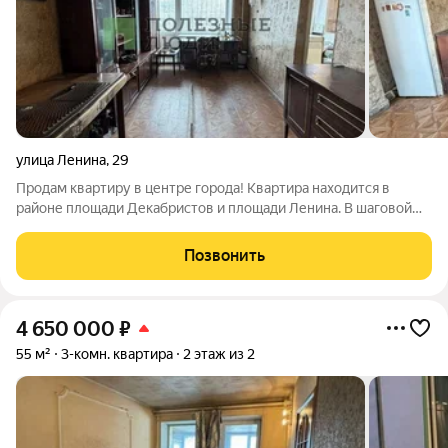
улица Ленина
,
29
Продам квартиру в центре города! Квартира находится в
районе площади Декабристов и площади Ленина. В шаговой
доступности: Пушкинская библиотека; спортивная площадка;
фитнес-клуб «Бостон». Образовательные учреждения: школы
Позвонить
№ 49, 1, 18; детские сады №
4 650 000
₽
55 м²
3-комн. квартира
2 этаж из 2