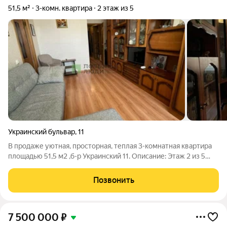
51,5 м²
3-комн. квартира
2 этаж из 5
Украинский бульвар
,
11
В продаже уютная, просторная, теплая 3-комнатная квартира
площадью 51,5 м2 ,б-р Украинский 11. Описание: Этаж 2 из 5
Плacтиковые окна во всей квартире. -На полу ламинат.
Санузел раздельный, кафель. Просторный застекленный
Позвонить
балкон Кирпичный дом,
7 500 000
₽