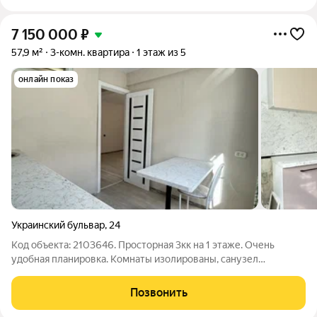
7 150 000
₽
57,9 м²
3-комн. квартира
1 этаж из 5
онлайн показ
Украинский бульвар
,
24
Код объекта: 2103646. Просторная 3кк на 1 этаже. Очень
удобная планировка. Комнаты изолированы, санузел
совмещен. Квартира светлая и теплая, пластиковые окна,
свежий косметический ремонт. Все самое необходимое для
Позвонить
жизни и даже больше, имеется в