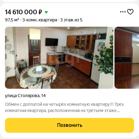
14 610 000
₽
97,5 м²
3-комн. квартира
3 этаж из 5
улица Столярова
,
14
Обмен с доплатой на четырёх комнатную квартиру!!! Трех
комнатная квартира, расположенная на третьем этаже
элитного кирпичного дома, закрытый двор обеспечит
безопасность вашим детям и транспортному средству,
Позвонить
подземная и наземная парковка. квартира