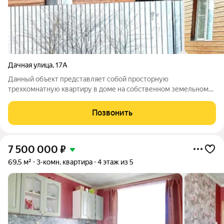
Дачная улица
,
17А
Данный объект представляет собой просторную
трехкомнатную квартиру в доме на собственном земельном
участке, что является его ключевым преимуществом и
открывает возможности для комфортной загородной жизни
Позвонить
без отрыва от городских удобств. В недавнем
7 500 000
₽
69,5 м²
3-комн. квартира
4 этаж из 5