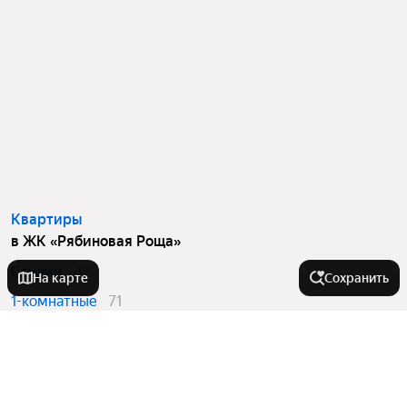
Квартиры
в ЖК «Рябиновая Роща»
Студии
42
На карте
Сохранить
1-комнатные
71
2-комнатные
27
3-комнатные
24