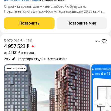
Строим кварталы для жизни с заботой о будущем.
Предлагается студия комфорт-класса площадью 28.55 кв.м в
корпусе Рябиновая Роща, корпус 2.4КВ на 6-м этаже, в жилом
комплексе "Рябиновая Роща".Квартиры без отделки.
Позвонить
Позвоните мне
Доступность опции "отделка" и
5 972 919
₽
–17%
4 957 523
₽
от 21 121 ₽ в месяц
28,7 м²
квартира-студия
4 этаж из 17
новостройка