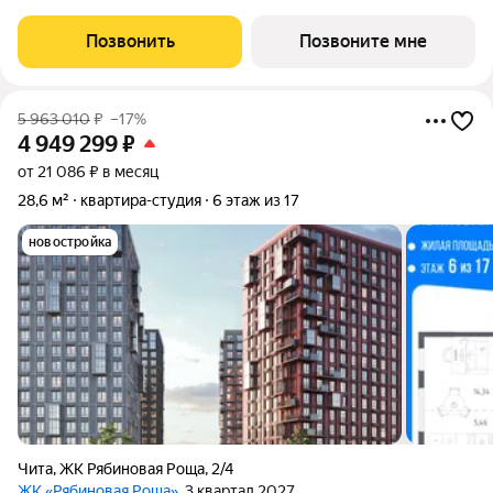
корпусе Рябиновая Роща, корпус 2.4КВ на 16-м этаже, в жилом
комплексе "Рябиновая Роща".Квартиры без отделки.
Позвонить
Позвоните мне
Доступность опции "отделка" и
5 963 010
₽
–17%
4 949 299
₽
от 21 086 ₽ в месяц
28,6 м²
квартира-студия
6 этаж из 17
новостройка
Чита
,
ЖК Рябиновая Роща
,
2/4
ЖК «Рябиновая Роща»
, 3 квартал 2027