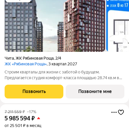
Чита
,
ЖК Рябиновая Роща
,
2/4
ЖК «Рябиновая Роща»
, 3 квартал 2027
Строим кварталы для жизни с заботой о будущем.
Предлагается студия комфорт-класса площадью 28.74 кв.м в
корпусе Рябиновая Роща, корпус 2.4КВ на 8-м этаже, в жилом
комплексе "Рябиновая Роща".Квартиры без отделки.
Позвонить
Позвоните мне
Доступность опции "отделка" и
7 211 559
₽
–17%
5 985 594
₽
от 25 501 ₽ в месяц