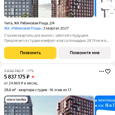
Чита
,
ЖК Рябиновая Роща
,
2/4
ЖК «Рябиновая Роща»
, 3 квартал 2027
Строим кварталы для жизни с заботой о будущем.
Предлагается студия комфорт-класса площадью 28.74 кв.м в
корпусе Рябиновая Роща, корпус 2.4КВ на 3-м этаже, в жилом
комплексе "Рябиновая Роща".Квартиры без отделки.
Позвонить
Позвоните мне
Доступность опции "отделка" и
7 032 740
₽
–17%
5 837 175
₽
от 24 869 ₽ в месяц
28,6 м²
квартира-студия
16 этаж из 17
новостройка