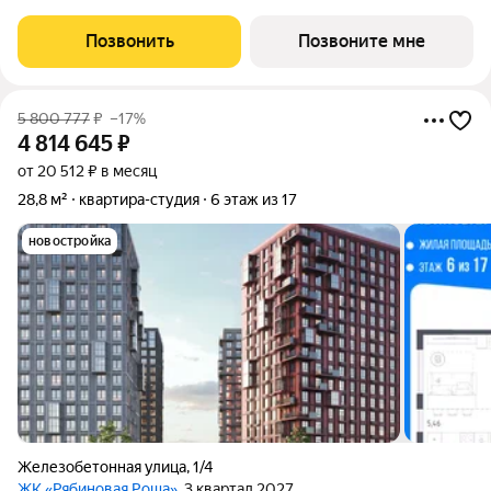
корпусе Рябиновая Роща, корпус 2.4КВ на 16-м этаже, в жилом
комплексе "Рябиновая Роща".Квартиры без отделки.
Позвонить
Позвоните мне
Доступность опции "отделка" и
5 800 777
₽
–17%
4 814 645
₽
от 20 512 ₽ в месяц
28,8 м²
квартира-студия
6 этаж из 17
новостройка
Железобетонная улица
,
1/4
ЖК «Рябиновая Роща»
, 3 квартал 2027