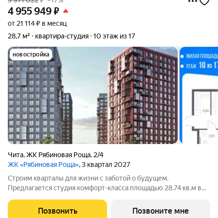
5 971 022
₽
–17%
4 955 949
₽
от 21 114 ₽ в месяц
28,7 м²
квартира-студия
10 этаж из 17
новостройка
Чита
,
ЖК Рябиновая Роща
,
2/4
ЖК «Рябиновая Роща»
, 3 квартал 2027
Строим кварталы для жизни с заботой о будущем.
Предлагается студия комфорт-класса площадью 28.74 кв.м в
корпусе Рябиновая Роща, корпус 2.4КВ на 10-м этаже, в жилом
комплексе "Рябиновая Роща".Квартиры без отделки.
Позвонить
Позвоните мне
Доступность опции "отделка" и