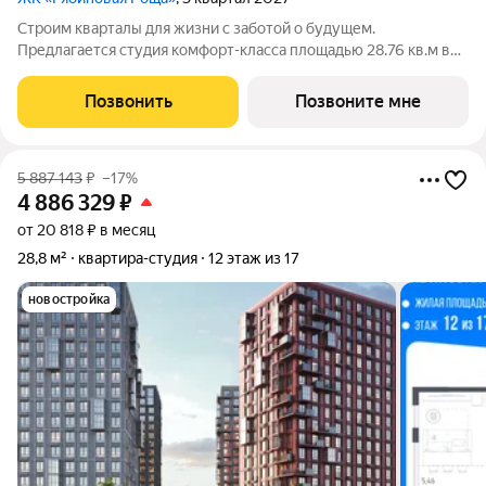
Строим кварталы для жизни с заботой о будущем.
Предлагается студия комфорт-класса площадью 28.76 кв.м в
корпусе Рябиновая Роща, корпус 2.1КВ на 6-м этаже, в жилом
комплексе "Рябиновая Роща".Квартиры без отделки.
Позвонить
Позвоните мне
Доступность опции "отделка" и
5 887 143
₽
–17%
4 886 329
₽
от 20 818 ₽ в месяц
28,8 м²
квартира-студия
12 этаж из 17
новостройка