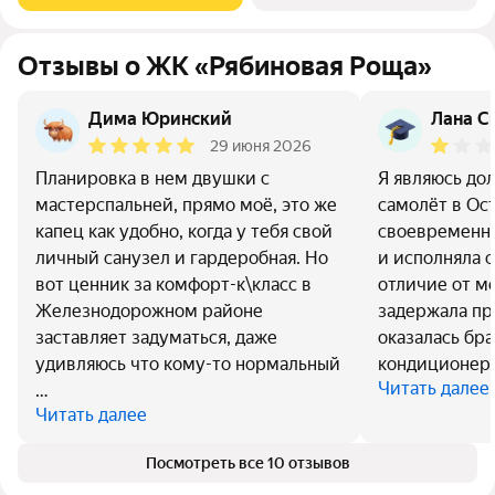
Отзывы о ЖК «Рябиновая Роща»
Дима Юринский
Лана С
29 июня 2026
Планировка в нем двушки с
Я являюсь до
мастерспальней, прямо моё, это же
самолёт в Ос
капец как удобно, когда у тебя свой
своевременно
личный санузел и гардеробная. Но
и исполняла с
вот ценник за комфорт-к\класс в
отличие от м
Железнодорожном районе
задержала пр
заставляет задуматься, даже
оказалась бра
удивляюсь что кому-то нормальный
кондиционера
Читать далее
…
Читать далее
Посмотреть все 10 отзывов