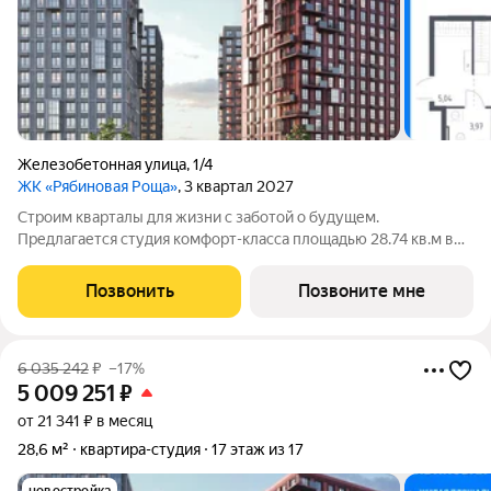
Железобетонная улица
,
1/4
ЖК «Рябиновая Роща»
, 3 квартал 2027
Строим кварталы для жизни с заботой о будущем.
Предлагается студия комфорт-класса площадью 28.74 кв.м в
корпусе Рябиновая Роща, корпус 2.1КВ на 13-м этаже, в жилом
комплексе "Рябиновая Роща".Квартиры без отделки.
Позвонить
Позвоните мне
Доступность опции "отделка" и
6 035 242
₽
–17%
5 009 251
₽
от 21 341 ₽ в месяц
28,6 м²
квартира-студия
17 этаж из 17