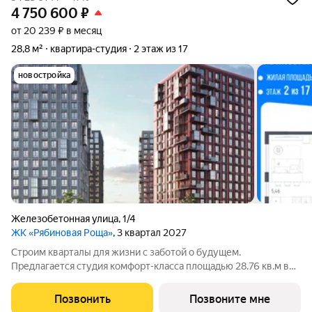
4 750 600
₽
от 20 239 ₽ в месяц
28,8 м²
квартира-студия
2 этаж из 17
новостройка
Железобетонная улица
,
1/4
ЖК «Рябиновая Роща»
, 3 квартал 2027
Строим кварталы для жизни с заботой о будущем.
Предлагается студия комфорт-класса площадью 28.76 кв.м в
корпусе Рябиновая Роща, корпус 2.1КВ на 2-м этаже, в жилом
комплексе "Рябиновая Роща".Квартиры без отделки.
Позвонить
Позвоните мне
Доступность опции "отделка" и