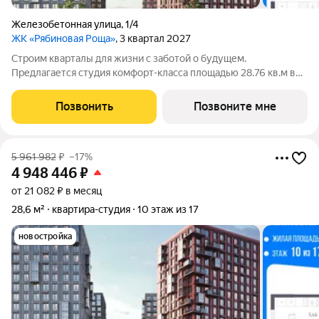
Железобетонная улица
,
1/4
ЖК «Рябиновая Роща»
, 3 квартал 2027
Строим кварталы для жизни с заботой о будущем.
Предлагается студия комфорт-класса площадью 28.76 кв.м в
корпусе Рябиновая Роща, корпус 2.1КВ на 12-м этаже, в жилом
комплексе "Рябиновая Роща".Квартиры без отделки.
Позвонить
Позвоните мне
Доступность опции "отделка" и
5 961 982
₽
–17%
4 948 446
₽
от 21 082 ₽ в месяц
28,6 м²
квартира-студия
10 этаж из 17
новостройка