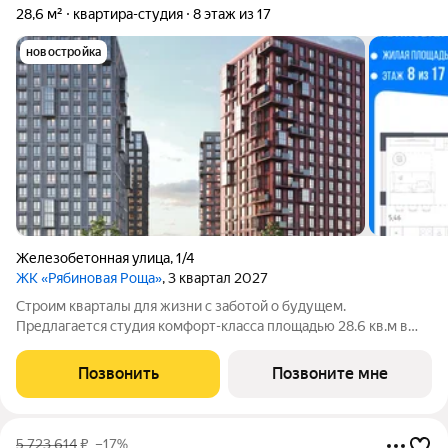
28,6 м²
квартира-студия
8 этаж из 17
новостройка
Железобетонная улица
,
1/4
ЖК «Рябиновая Роща»
, 3 квартал 2027
Строим кварталы для жизни с заботой о будущем.
Предлагается студия комфорт-класса площадью 28.6 кв.м в
корпусе Рябиновая Роща, корпус 2.1КВ на 8-м этаже, в жилом
комплексе "Рябиновая Роща".Квартиры без отделки.
Позвонить
Позвоните мне
Доступность опции "отделка" и
5 723 614
₽
–17%