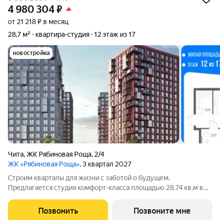
4 980 304
₽
от 21 218 ₽ в месяц
28,7 м²
квартира-студия
12 этаж из 17
новостройка
Чита
,
ЖК Рябиновая Роща
,
2/4
ЖК «Рябиновая Роща»
, 3 квартал 2027
Строим кварталы для жизни с заботой о будущем.
Предлагается студия комфорт-класса площадью 28.74 кв.м в
корпусе Рябиновая Роща, корпус 2.4КВ на 12-м этаже, в жилом
комплексе "Рябиновая Роща".Квартиры без отделки.
Позвонить
Позвоните мне
Доступность опции "отделка" и