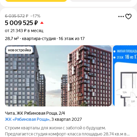
6 035 572
₽
–17%
5 009 525
₽
от 21 343 ₽ в месяц
28,7 м²
квартира-студия
16 этаж из 17
новостройка
Чита
,
ЖК Рябиновая Роща
,
2/4
ЖК «Рябиновая Роща»
, 3 квартал 2027
Строим кварталы для жизни с заботой о будущем.
Предлагается студия комфорт-класса площадью 28.74 кв.м в