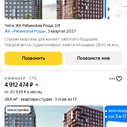
Чита
,
ЖК Рябиновая Роща
,
2/4
ЖК «Рябиновая Роща»
, 3 квартал 2027
Строим кварталы для жизни с заботой о будущем.
Предлагается студия комфорт-класса площадью 28.55 кв.м в
корпусе Рябиновая Роща, корпус 2.4КВ на 10-м этаже, в жилом
комплексе "Рябиновая Роща".Квартиры без отделки.
Позвонить
Позвоните мне
Доступность опции "отделка" и
5 918 643
₽
–17%
4 912 474
₽
от 20 929 ₽ в месяц
28,6 м²
квартира-студия
3 этаж из 17
новостройка