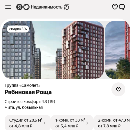
скидка 3%
Группа «Самолет»
Рябиновая Роща
Строится
•
комфорт
•
4.3 (19)
Чита
,
ул. Ковыльная
Студии
от 28,5 м²
1-комн.
от 33 м²
2-комн.
от 47,3 м
от 4,8 млн ₽
от 5,4 млн ₽
от 7,8 млн ₽