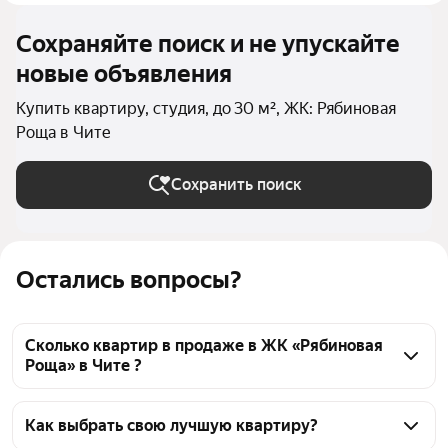
Сохраняйте поиск и не упускайте
новые объявления
Купить квартиру, студия, до 30 м², ЖК: Рябиновая
Роща в Чите
Сохранить поиск
Остались вопросы?
Сколько квартир в продаже в ЖК «Рябиновая
Роща» в Чите ?
На Яндекс Недвижимости в продаже в ЖК 
«Рябиновая Роща» в Чите 42 квартиры 42 
Как выбрать свою лучшую квартиру?
объявления от застройщиков