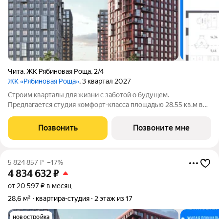
Чита
,
ЖК Рябиновая Роща
,
2/4
ЖК «Рябиновая Роща»
, 3 квартал 2027
Строим кварталы для жизни с заботой о будущем.
Предлагается студия комфорт-класса площадью 28.55 кв.м в
корпусе Рябиновая Роща, корпус 2.4КВ на 3-м этаже, в жилом
комплексе "Рябиновая Роща".Квартиры без отделки.
Позвонить
Позвоните мне
Доступность опции "отделка" и
5 824 857
₽
–17%
4 834 632
₽
от 20 597 ₽ в месяц
28,6 м²
квартира-студия
2 этаж из 17
новостройка