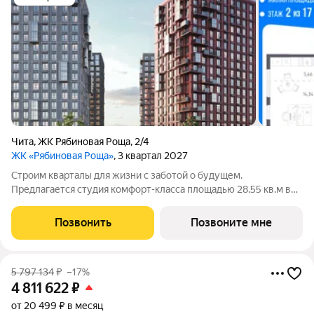
Чита
,
ЖК Рябиновая Роща
,
2/4
ЖК «Рябиновая Роща»
, 3 квартал 2027
Строим кварталы для жизни с заботой о будущем.
Предлагается студия комфорт-класса площадью 28.55 кв.м в
корпусе Рябиновая Роща, корпус 2.4КВ на 2-м этаже, в жилом
комплексе "Рябиновая Роща".Квартиры без отделки.
Позвонить
Позвоните мне
Доступность опции "отделка" и
5 797 134
₽
–17%
4 811 622
₽
от 20 499 ₽ в месяц