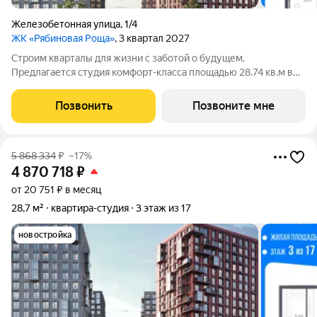
Железобетонная улица
,
1/4
ЖК «Рябиновая Роща»
, 3 квартал 2027
Строим кварталы для жизни с заботой о будущем.
Предлагается студия комфорт-класса площадью 28.74 кв.м в
корпусе Рябиновая Роща, корпус 2.1КВ на 4-м этаже, в жилом
комплексе "Рябиновая Роща".Квартиры без отделки.
Позвонить
Позвоните мне
Доступность опции "отделка" и
5 868 334
₽
–17%
4 870 718
₽
от 20 751 ₽ в месяц
28,7 м²
квартира-студия
3 этаж из 17
новостройка