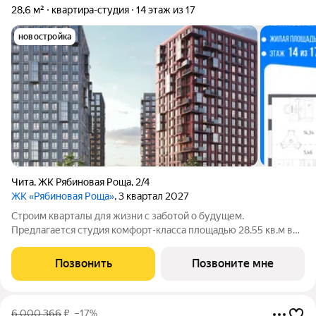
28,6 м²
квартира-студия
14 этаж из 17
новостройка
Чита
,
ЖК Рябиновая Роща
,
2/4
ЖК «Рябиновая Роща»
, 3 квартал 2027
Строим кварталы для жизни с заботой о будущем.
Предлагается студия комфорт-класса площадью 28.55 кв.м в
корпусе Рябиновая Роща, корпус 2.4КВ на 14-м этаже, в жилом
комплексе "Рябиновая Роща".Квартиры без отделки.
Позвонить
Позвоните мне
Доступность опции "отделка" и
6 000 366
₽
–17%