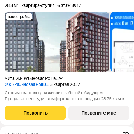
28,8 м²
квартира-студия
6 этаж из 17
новостройка
Чита
,
ЖК Рябиновая Роща
,
2/4
ЖК «Рябиновая Роща»
, 3 квартал 2027
Строим кварталы для жизни с заботой о будущем.
Предлагается студия комфорт-класса площадью 28.76 кв.м в
корпусе Рябиновая Роща, корпус 2.4КВ на 6-м этаже, в жилом
комплексе "Рябиновая Роща".Квартиры без отделки.
Позвонить
Позвоните мне
Доступность опции "отделка" и