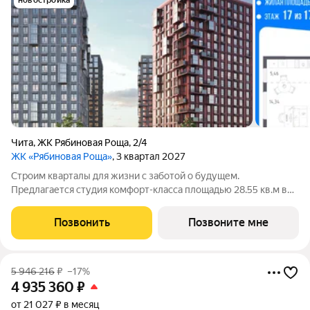
новостройка
Чита
,
ЖК Рябиновая Роща
,
2/4
ЖК «Рябиновая Роща»
, 3 квартал 2027
Строим кварталы для жизни с заботой о будущем.
Предлагается студия комфорт-класса площадью 28.55 кв.м в
корпусе Рябиновая Роща, корпус 2.4КВ на 17-м этаже, в жилом
комплексе "Рябиновая Роща".Квартиры без отделки.
Позвонить
Позвоните мне
Доступность опции "отделка" и
5 946 216
₽
–17%
4 935 360
₽
от 21 027 ₽ в месяц