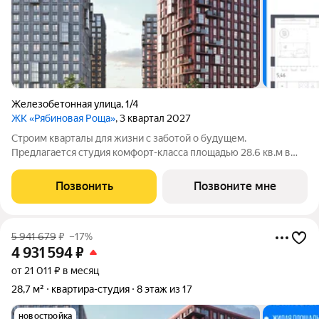
Железобетонная улица
,
1/4
ЖК «Рябиновая Роща»
, 3 квартал 2027
Строим кварталы для жизни с заботой о будущем.
Предлагается студия комфорт-класса площадью 28.6 кв.м в
корпусе Рябиновая Роща, корпус 2.1КВ на 16-м этаже, в жилом
комплексе "Рябиновая Роща".Квартиры без отделки.
Позвонить
Позвоните мне
Доступность опции "отделка" и
5 941 679
₽
–17%
4 931 594
₽
от 21 011 ₽ в месяц
28,7 м²
квартира-студия
8 этаж из 17
новостройка