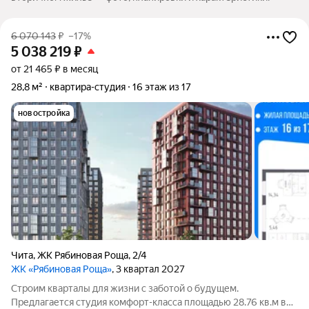
6 070 143
₽
–17%
5 038 219
₽
от 21 465 ₽ в месяц
28,8 м²
квартира-студия
16 этаж из 17
новостройка
Чита
,
ЖК Рябиновая Роща
,
2/4
ЖК «Рябиновая Роща»
, 3 квартал 2027
Строим кварталы для жизни с заботой о будущем.
Предлагается студия комфорт-класса площадью 28.76 кв.м в