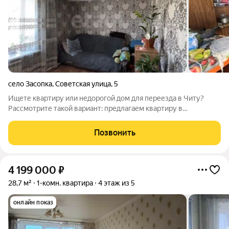
село Засопка
,
Советская улица
,
5
Ищете квартиру или недорогой дом для переезда в Читу?
Рассмотрите такой вариант: предлагаем квартиру в
четырехквартирном кирпичном доме в с. Засопка, по ул.
Советской, д.5. Квартира площадью 21 кв, теплая, светлая.
Позвонить
Выполнен качественный ремонт, на
4 199 000
₽
28,7 м²
1-комн. квартира
4 этаж из 5
онлайн показ