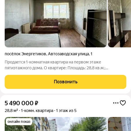
посёлок Энергетиков
,
Автозаводская улица
,
1
Продается 1-комнатная квартира на первом этаже
пятиэтажного дома. О квартире: Площадь: 28,8 кв.м.;
Состояние: требуется ремонт; Безопасность и тишина: тамбур
всего на две квартиры. Соседи - молодая семья и спокойные
Позвонить
пожилые люди. В подъезде тишина
5 490 000
₽
28,8 м²
1-комн. квартира
1 этаж из 5
онлайн показ