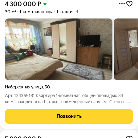
4 300 000
₽
30 м²
1-комн. квартира
1 этаж из 4
Набережная улица
,
50
Арт. 134365181 Квартира 1-комнатная, общей площадью 33
кв.м., находится на 1 этаже , совмещенный санузел. Стены все
ровные и выровнены , в квартире ремонт сделан, окна
пластиковые. Инфраструктура: Рядом с домом детский сад 61
Позвонить
(5 минут пешком) , школа