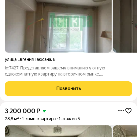
улица Евгения Гаюсана
,
8
id:7427. Представляем вашему вниманию уютную
однокомнатную квартиру на вторичном рынке,
расположенную на втором этаже пятиэтажного дома.
Комфортный этаж, прекрасное расположение дома, где рядом
Позвонить
троллейбусная остановка, магазины,аптеки, развита
3 200 000
₽
28,8 м²
1-комн. квартира
1 этаж из 5