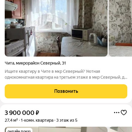
Чита
,
микрорайон Северный
,
31
Ищите квартиру в Чите в мкр Северный? Уютная
однокомнатная квартира на третьем этаже в мкр Северный, д.
31 отличный вариант для молодой пары или пожилых людей.
Небольшая, но комфортная, с пластиковыми окнами и
Позвонить
современной входной дверью, остаётся в
3 900 000
₽
27,4 м²
1-комн. квартира
3 этаж из 5
онлайн показ