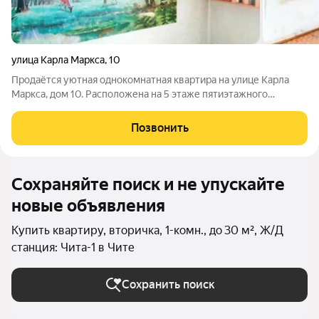
улица Карла Маркса
,
10
Продаётся уютная однокомнатная квартира на улице Карла
Маркса, дом 10. Расположена на 5 этаже пятиэтажного
кирпичного дома 1984 года постройки бывшая малосемейка,
спокойная планировка: всего две квартиры в секции. Площадь
Позвонить
27,8 м, из которых жилая
Сохраняйте поиск и не упускайте
новые объявления
Купить квартиру, вторичка, 1-комн., до 30 м², Ж/Д
станция: Чита-1 в Чите
Сохранить поиск