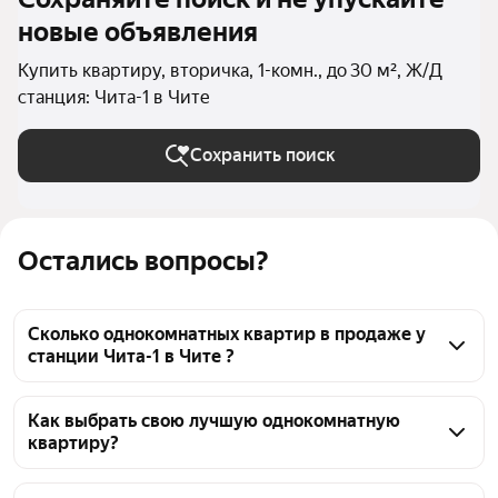
новые объявления
Купить квартиру, вторичка, 1-комн., до 30 м², Ж/Д
станция: Чита-1 в Чите
Сохранить поиск
Остались вопросы?
Сколько однокомнатных квартир в продаже у
станции Чита-1 в Чите ?
На Яндекс Недвижимости в продаже у станции 
Чита-1 в Чите 45 однокомнатных квартир, из них 45 
Как выбрать свою лучшую однокомнатную
квартиру?
объявлений от агентств
Чтобы купить 1-комнатную квартиру гостиничного 