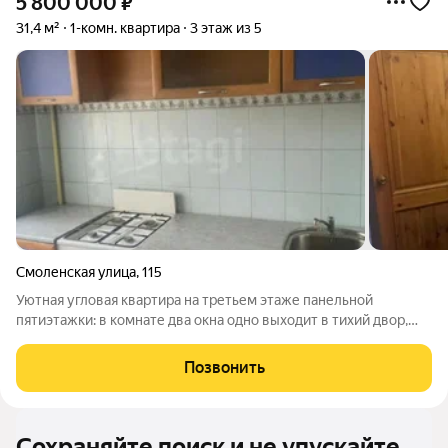
5 800 000
₽
31,4 м²
1-комн. квартира
3 этаж из 5
Смоленская улица
,
115
Уютная угловая квартира на третьем этаже панельной
пятиэтажки: в комнате два окна одно выходит в тихий двор,
другое на улицу. Дом газифицирован. Межкомнатные двери из
массива дерева, установлены пластиковые окна, недавно
Позвонить
заменены трубы и ванна.
Сохраняйте поиск и не упускайте