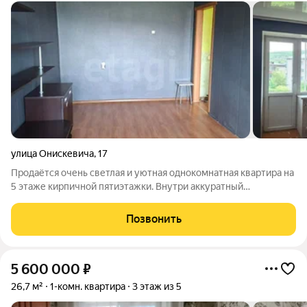
улица Онискевича
,
17
Продаётся очень светлая и уютная однокомнатная квартира на
5 этаже кирпичной пятиэтажки. Внутри аккуратный
косметический ремонт, на полу ламинат, установлены
пластиковые окна. Балкон не застеклён. В квартире остаётся
Позвонить
кухонный гарнитур, холодильник,
5 600 000
₽
26,7 м²
1-комн. квартира
3 этаж из 5