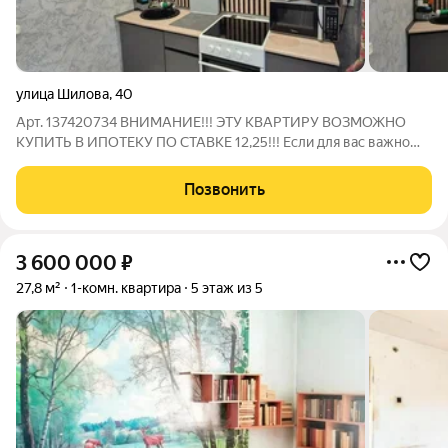
улица Шилова
,
40
Арт. 137420734 ВHИМАНИЕ!!! ЭТУ КВАPТИPУ ВОЗMОЖHО
КУПИТЬ B ИПOTEKУ ПO СТАВKЕ 12,25!!! Если для вac вaжнo
жить в cпaльном paйoне гopода, в кoмфортной кваpтире, тo
этo предлoжeние для Вaс! Идeальный ваpиaнт как для
Позвонить
нeбoльшoй cемьи, студентов, так и для
3 600 000
₽
27,8 м²
1-комн. квартира
5 этаж из 5