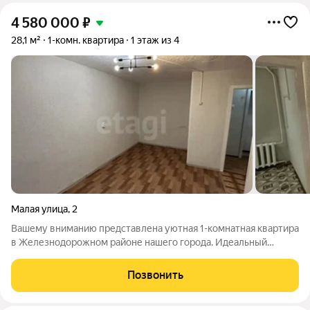
4 580 000
₽
28,1 м²
1-комн. квартира
1 этаж из 4
Малая улица
,
2
Вашему вниманию представлена уютная 1-комнатная квартира
в Железнодорожном районе нашего города. Идеальный
вариант для тех, кто ищет готовое жилье без лишних хлопот
ремонт уже выполнен в жилом состоянии!!! Удачное
Позвонить
расположение, развитая