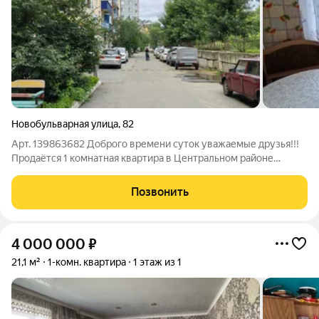
Новобульварная улица
,
82
Арт. 139863682 Доброго времени суток уважаемые друзья!!!
Продаётся 1 комнатная квартира в Центральном районе
нашего прекрасного города. Вы устали от съемного жилья или
просто хотите выгодно инвестировать, тогда это именно то,
Позвонить
что вы искали. О
4 000 000
₽
21,1 м²
1-комн. квартира
1 этаж из 1