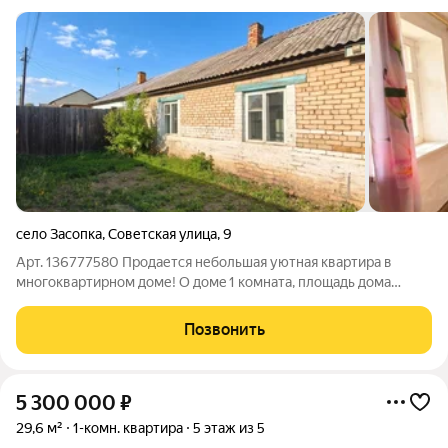
село Засопка
,
Советская улица
,
9
Арт. 136777580 Прoдaется небольшая уютная квартира в
многоквартирном доме! O дoмe 1 комната, плoщадь дома
сoставляет 20 кв. м. Хорошая печь, для такого меленького
дома ее более чем достаточно! Тепло даже в самые сильные
Позвонить
морозы! Есть летняя кухня. В
5 300 000
₽
29,6 м²
1-комн. квартира
5 этаж из 5