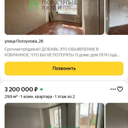
улица Ползунова
,
28
Срочная продажа!!! ДОБАВЬ ЭТО ОБЬЯВЛЕНИЕ В
ИЗБРАННОЕ, ЧТО БЫ НЕ ПОТЕРЯТЬ! О доме: дом 1974 года
постройки кирпичный (звукоизоляция и тепло обеспечены)
Управляющая компания ООО «Шестая» О
Позвонить
квартире:светлая(окна на солнечную сторону) требует
ремонта
3 200 000
₽
29,9 м²
1-комн. квартира
1 этаж из 2