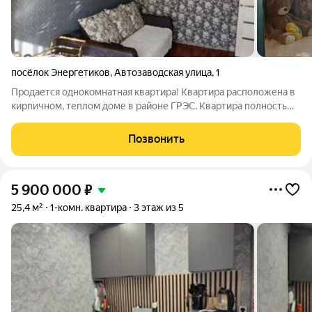
посёлок Энергетиков
,
Автозаводская улица
,
1
Продается однокомнатная квартира! Квартира расположена в
кирпичном, теплом доме в районе ГРЭС. Квартира полностью
готова к заселению: выполнен косметический ремонт с
поклейкой новых обоев и монтажом практичных натяжных
Позвонить
потолков. Установлены
5 900 000
₽
25,4 м²
1-комн. квартира
3 этаж из 5