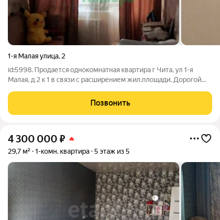
1-я Малая улица
,
2
id:5998. Продается однокомнатная квартира г Чита, ул 1-я
Малая, д 2 к 1 в связи с расширением жил.площади. Дорогой
ремонт стены все ровные, натяжные потолки, в ванной плитка,
кухня под заказ, шкаф купе в зале. Балкон с отделкой,
Позвонить
пластиковые окна.
4 300 000
₽
29,7 м²
1-комн. квартира
5 этаж из 5