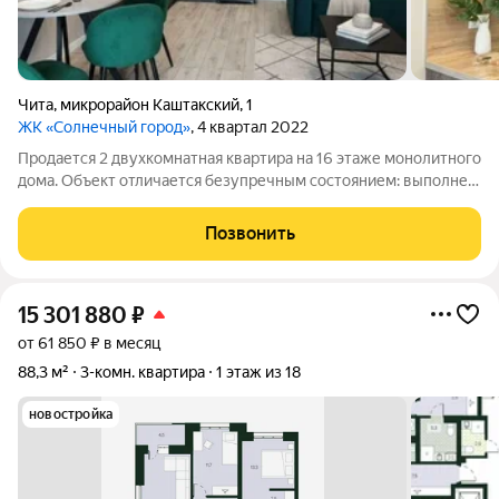
Чита
,
микрорайон Каштакский
,
1
ЖК «Солнечный город»
, 4 квартал 2022
Продается 2 двухкомнатная квартира на 16 этаже монолитного
дома. Объект отличается безупречным состоянием: выполнен
качественный дизайнерский ремонт с использованием
современных материалов, установлена новая сантехника и
Позвонить
техника, которая остается
15 301 880
₽
от 61 850 ₽ в месяц
88,3 м²
3-комн. квартира
1 этаж из 18
новостройка