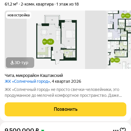
61,2 м²
2-комн. квартира
1 этаж из 18
новостройка
3D-тур
Чита
,
микрорайон Каштакский
ЖК «Солнечный город»
, 4 квартал 2026
ЖК «Солнечный город» не просто свечки-человейники, это
продуманное до мелочей комфортное пространство. Даже
при взгляде на фасады видно, что концепцию естественности
решили соблюсти буквально во всём. Природные оттенки
Позвонить
новостроек, точечная
9 500 000
₽