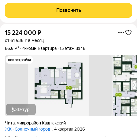
постройки. Общая площадь квартиры 50,5 кв. м. Большая
кухня-гостиная и 3 спальни. В квартире сделан качественный,
Позвонить
современный ремонт из дорогих
15 224 000
₽
от 61 536 ₽ в месяц
86,5 м²
4-комн. квартира
15 этаж из 18
новостройка
3D-тур
Чита
,
микрорайон Каштакский
ЖК «Солнечный город»
, 4 квартал 2026