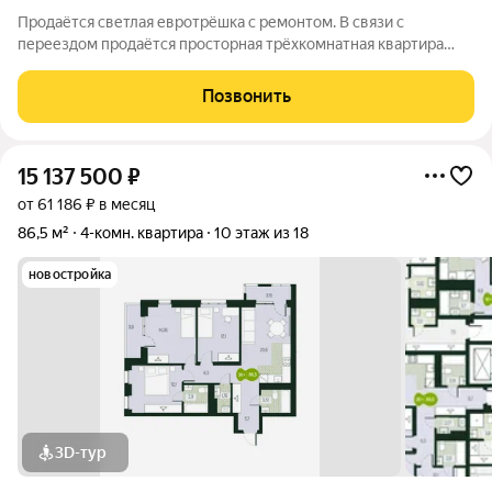
Продаётся светлая евротрёшка с ремонтом. В связи с
переездом продаётся просторная трёхкомнатная квартира
общей площадью 66,3м. Квартира полностью готова к
проживанию, ремонт выполнен качественно и со вкусом: -
Позвонить
Полы: линолеум во всей квартире. -
15 137 500
₽
от 61 186 ₽ в месяц
86,5 м²
4-комн. квартира
10 этаж из 18
новостройка
3D-тур