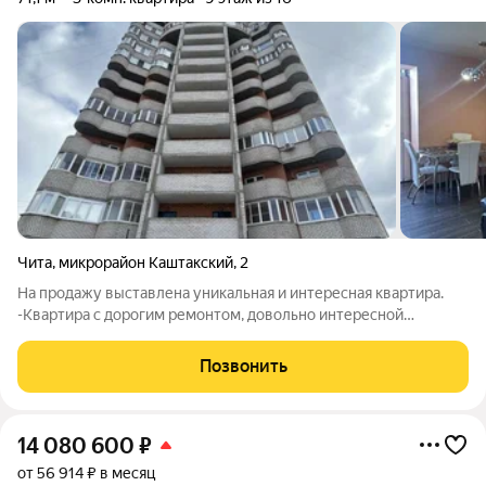
Чита
,
микрорайон Каштакский
,
2
На продажу выставлена уникальная и интересная квартира.
-Квартира с дорогим ремонтом, довольно интересной
планировкой. В каждой комнате есть своя лоджия. Удобная
планировка: кухня-гостиная, две отдельные комнаты, сан. узел,
Позвонить
прихожая. Отличное
14 080 600
₽
от 56 914 ₽ в месяц