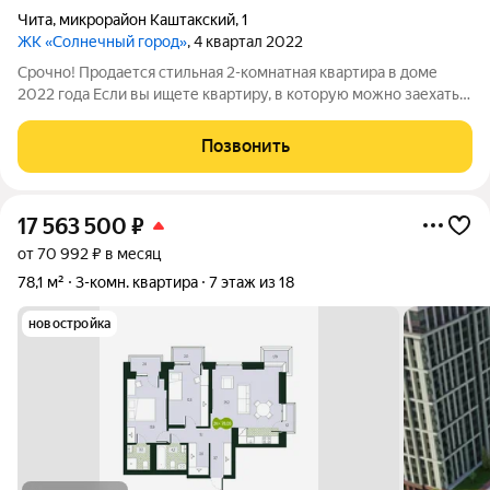
Чита
,
микрорайон Каштакский
,
1
ЖК «Солнечный город»
, 4 квартал 2022
Срочно! Продается стильная 2-комнатная квартира в доме
2022 года Если вы ищете квартиру, в которую можно заехать
сразу после покупки это именно она! Преимущества квартиры:
Современный качественный ремонт. Панорамные окна и
Позвонить
много естественного
17 563 500
₽
от 70 992 ₽ в месяц
78,1 м²
3-комн. квартира
7 этаж из 18
новостройка