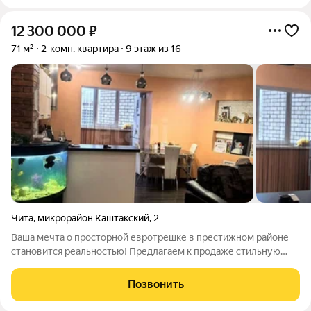
12 300 000
₽
71 м²
2-комн. квартира
9 этаж из 16
Чита
,
микрорайон Каштакский
,
2
Ваша мечта о просторной евротрешке в престижном районе
становится реальностью! Предлагаем к продаже стильную
квартиру площадью 71 кв.м. Уникальная планировка с тремя
застекленными балконами, которые органично вписаны в
Позвонить
пространство квартиры, создавая