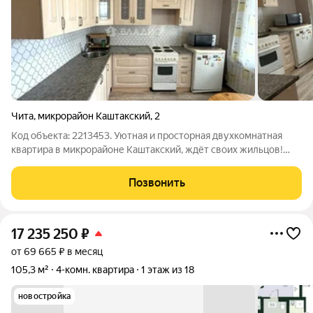
Чита
,
микрорайон Каштакский
,
2
Код объекта: 2213453. Уютная и просторная двухкомнатная
квартира в микрорайоне Каштакский, ждёт своих жильцов!
Квартира расположена на седьмом этаже кирпичного дома,
построенного в 2015 году. Общая площадь квартиры 71 кв. м,
Позвонить
гостиная 30 кв.м ,
17 235 250
₽
от 69 665 ₽ в месяц
105,3 м²
4-комн. квартира
1 этаж из 18
новостройка