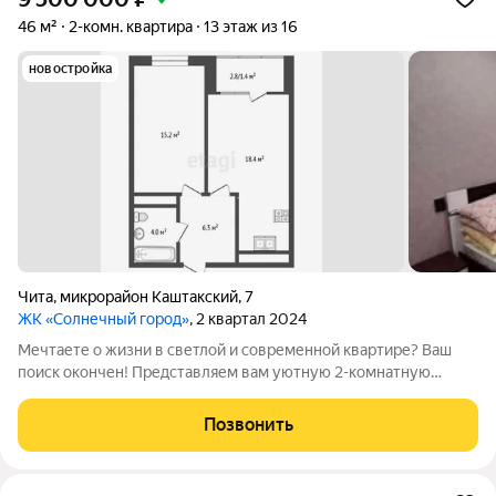
46 м²
2-комн. квартира
13 этаж из 16
новостройка
Чита
,
микрорайон Каштакский
,
7
ЖК «Солнечный город»
, 2 квартал 2024
Мечтаете о жизни в светлой и современной квартире? Ваш
поиск окончен! Представляем вам уютную 2-комнатную
квартиру площадью 46 м в новом, живописном ЖК
"Солнечный город". Расположенная на 13 этаже, она подарит
Позвонить
вам прекрасные виды и ощущение простора.