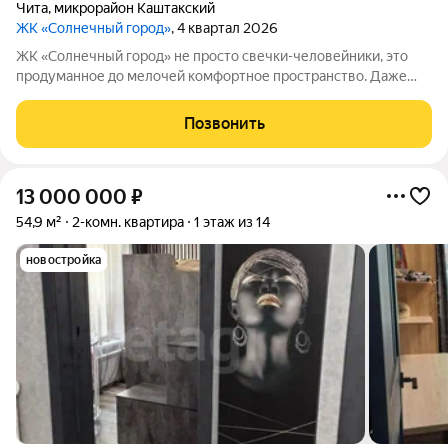
Чита
,
микрорайон Каштакский
ЖК «Солнечный город»
, 4 квартал 2026
ЖК «Солнечный город» не просто свечки-человейники, это
продуманное до мелочей комфортное пространство. Даже
при взгляде на фасады видно, что концепцию естественности
решили соблюсти буквально во всём. Природные оттенки
Позвонить
новостроек, точечная
13 000 000
₽
54,9 м²
2-комн. квартира
1 этаж из 14
новостройка