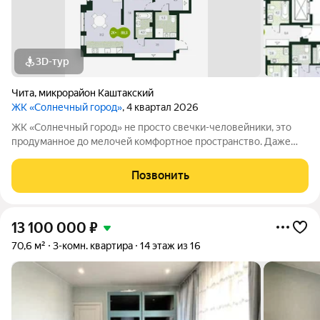
3D-тур
Чита
,
микрорайон Каштакский
ЖК «Солнечный город»
, 4 квартал 2026
ЖК «Солнечный город» не просто свечки-человейники, это
продуманное до мелочей комфортное пространство. Даже
при взгляде на фасады видно, что концепцию естественности
решили соблюсти буквально во всём. Природные оттенки
Позвонить
новостроек, точечная
13 100 000
₽
70,6 м²
3-комн. квартира
14 этаж из 16