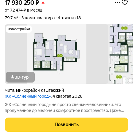
17 930 250
₽
от 72 474 ₽ в месяц
79,7 м²
3-комн. квартира
4 этаж из 18
новостройка
3D-тур
Чита
,
микрорайон Каштакский
ЖК «Солнечный город»
, 4 квартал 2026
ЖК «Солнечный город» не просто свечки-человейники, это
продуманное до мелочей комфортное пространство. Даже
при взгляде на фасады видно, что концепцию естественности
решили соблюсти буквально во всём. Природные оттенки
Позвонить
новостроек, точечная