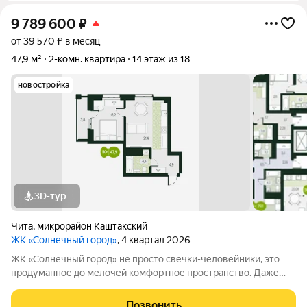
9 789 600
₽
от 39 570 ₽ в месяц
47,9 м²
2-комн. квартира
14 этаж из 18
новостройка
3D-тур
Чита
,
микрорайон Каштакский
ЖК «Солнечный город»
, 4 квартал 2026
ЖК «Солнечный город» не просто свечки-человейники, это
продуманное до мелочей комфортное пространство. Даже
при взгляде на фасады видно, что концепцию естественности
решили соблюсти буквально во всём. Природные оттенки
Позвонить