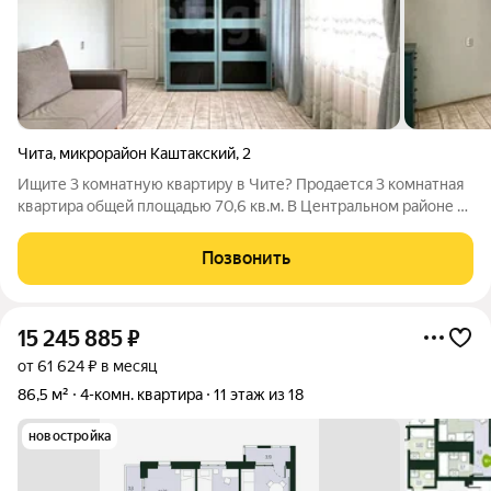
Чита
,
микрорайон Каштакский
,
2
Ищите 3 комнатную квартиру в Чите? Продается 3 комнатная
квартира общей площадью 70,6 кв.м. В Центральном районе на
14 этаже. Квартира с косметическим ремонтом, 4 балкона с
которых открывается прекрасный вид на город.
Позвонить
Вместительная прихожая, большая
15 245 885
₽
от 61 624 ₽ в месяц
86,5 м²
4-комн. квартира
11 этаж из 18
новостройка