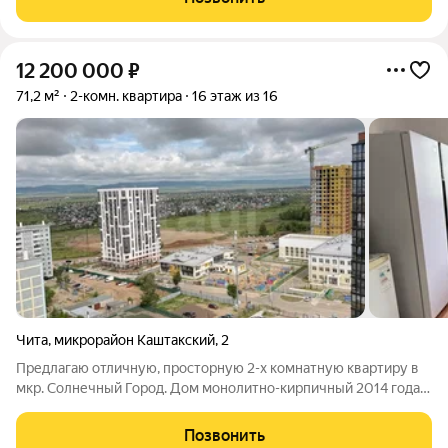
новостроек, точечная
12 200 000
₽
71,2 м²
2-комн. квартира
16 этаж из 16
Чита
,
микрорайон Каштакский
,
2
Предлагаю отличную, просторную 2-х комнатную квартиру в
мкр. Солнечный Город. Дом монолитно-кирпичный 2014 года
постройки. Общая площадь квартиры 71,2 кв.м., кухня 10,7 кв.м.
Квартира с удобной планировкой, все комнаты
Позвонить