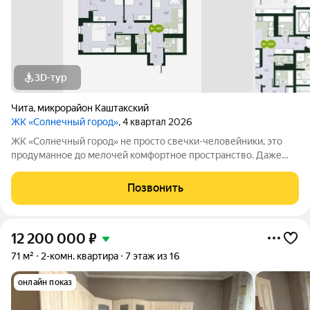
3D-тур
Чита
,
микрорайон Каштакский
ЖК «Солнечный город»
, 4 квартал 2026
ЖК «Солнечный город» не просто свечки-человейники, это
продуманное до мелочей комфортное пространство. Даже
при взгляде на фасады видно, что концепцию естественности
решили соблюсти буквально во всём. Природные оттенки
Позвонить
новостроек, точечная
12 200 000
₽
71 м²
2-комн. квартира
7 этаж из 16
онлайн показ