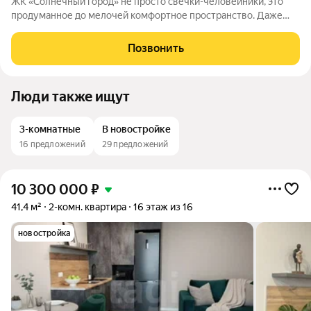
ЖК «Солнечный город» не просто свечки-человейники, это
продуманное до мелочей комфортное пространство. Даже
при взгляде на фасады видно, что концепцию естественности
решили соблюсти буквально во всём. Природные оттенки
Позвонить
новостроек, точечная
Люди также ищут
3-комнатные
В новостройке
16 предложений
29 предложений
10 300 000
₽
41,4 м²
2-комн. квартира
16 этаж из 16
новостройка