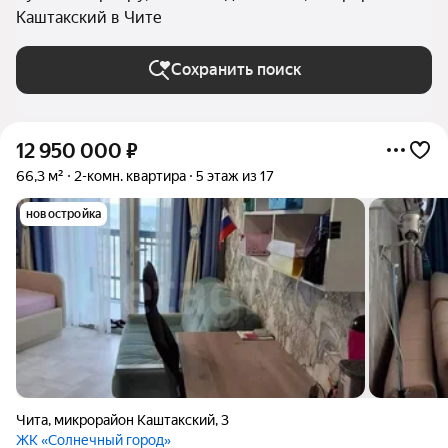
Каштакский в Чите
Сохранить поиск
12 950 000
₽
66,3 м²
2-комн. квартира
5 этаж из 17
новостройка
Чита
,
микрорайон Каштакский
,
3
ЖК «Солнечный город»