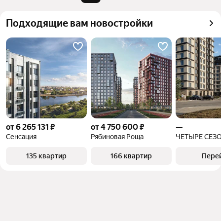
Помимо удобной сортировки по цене продажи вы 
объект
можете отсортировать результаты по стоимости 
Подходящие вам новостройки
квадратного метра или площади
от 6 265 131 ₽
от 4 750 600 ₽
—
Сенсация
Рябиновая Роща
ЧЕТЫРЕ СЕЗ
135 квартир
166 квартир
Пере