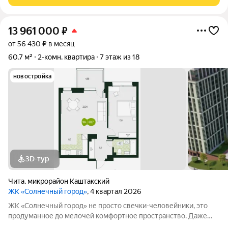
изолированные, в каждой комнате
13 961 000
₽
от 56 430 ₽ в месяц
60,7 м²
2-комн. квартира
7 этаж из 18
новостройка
3D-тур
Чита
,
микрорайон Каштакский
ЖК «Солнечный город»
, 4 квартал 2026
ЖК «Солнечный город» не просто свечки-человейники, это
продуманное до мелочей комфортное пространство. Даже
при взгляде на фасады видно, что концепцию естественности