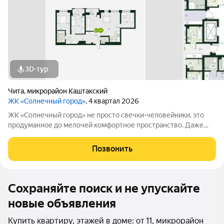
3D-тур
Чита
,
микрорайон Каштакский
ЖК «Солнечный город»
, 4 квартал 2026
ЖК «Солнечный город» не просто свечки-человейники, это
продуманное до мелочей комфортное пространство. Даже
при взгляде на фасады видно, что концепцию естественности
решили соблюсти буквально во всём. Природные оттенки
Позвонить
новостроек, точечная
Сохраняйте поиск и не упускайте
новые объявления
Купить квартиру, этажей в доме: от 11, микрорайон