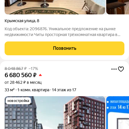
Крымская улица
,
8
Код объекта: 2096876. Уникальное предложение на рынке
недвижимости Читы просторная трёхкомнатная квартира в
кирпичном доме по адресу Крымская улица, 8. Квартира
расположена на восьмом этаже девятиэтажного дома 2004
Позвонить
года постройки. Общая площадь
8 048 867
₽
–17%
6 680 560
₽
от 28 462 ₽ в месяц
33 м²
1-комн. квартира
14 этаж из 17
новостройка