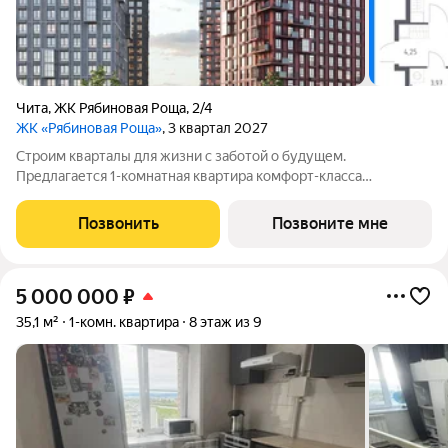
Чита
,
ЖК Рябиновая Роща
,
2/4
ЖК «Рябиновая Роща»
, 3 квартал 2027
Строим кварталы для жизни с заботой о будущем.
Предлагается 1-комнатная квартира комфорт-класса
площадью 32.97 кв.м в корпусе Рябиновая Роща, корпус 2.4КВ
на 14-м этаже, в жилом комплексе "Рябиновая Роща".Квартиры
Позвонить
Позвоните мне
без отделки. Доступность опции
5 000 000
₽
35,1 м²
1-комн. квартира
8 этаж из 9