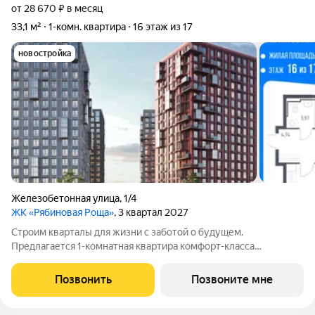
от 28 670 ₽ в месяц
33,1 м²
1-комн. квартира
16 этаж из 17
новостройка
Железобетонная улица
,
1/4
ЖК «Рябиновая Роща»
, 3 квартал 2027
Строим кварталы для жизни с заботой о будущем.
Предлагается 1-комнатная квартира комфорт-класса
площадью 33.13 кв.м в корпусе Рябиновая Роща, корпус 2.1КВ
на 16-м этаже, в жилом комплексе "Рябиновая
Позвонить
Позвоните мне
Роща".Квартиры без отделки. Доступность опции