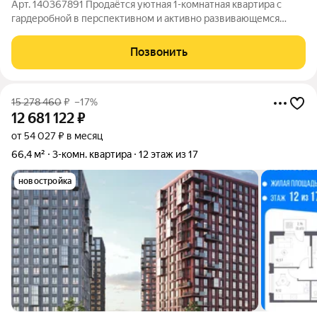
Арт. 140367891 Продаётся уютная 1-комнатная квартира с
гардеробной в перспективном и активно развивающемся
районе Читы, по адресу: Железобетонный переулок, 12.
Данную квартиру можно приобрести в ипотеку по
Позвонить
специальной субсидированной ставке 12,25%!
15 278 460
₽
–17%
12 681 122
₽
от 54 027 ₽ в месяц
66,4 м²
3-комн. квартира
12 этаж из 17
новостройка