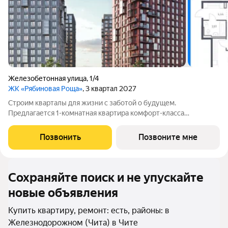
Железобетонная улица
,
1/4
ЖК «Рябиновая Роща»
, 3 квартал 2027
Строим кварталы для жизни с заботой о будущем.
Предлагается 1-комнатная квартира комфорт-класса
площадью 43.07 кв.м в корпусе Рябиновая Роща, корпус 2.1КВ
на 16-м этаже, в жилом комплексе "Рябиновая
Позвонить
Позвоните мне
Роща".Квартиры без отделки. Доступность опции
Сохраняйте поиск и не упускайте
новые объявления
Купить квартиру, ремонт: есть, районы: в
Железнодорожном (Чита) в Чите