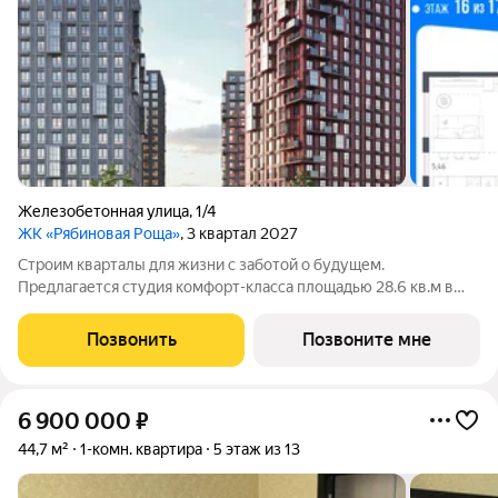
Железобетонная улица
,
1/4
ЖК «Рябиновая Роща»
, 3 квартал 2027
Строим кварталы для жизни с заботой о будущем.
Предлагается студия комфорт-класса площадью 28.6 кв.м в
корпусе Рябиновая Роща, корпус 2.1КВ на 16-м этаже, в жилом
комплексе "Рябиновая Роща".Квартиры без отделки.
Позвонить
Позвоните мне
Доступность опции "отделка" и
6 900 000
₽
44,7 м²
1-комн. квартира
5 этаж из 13