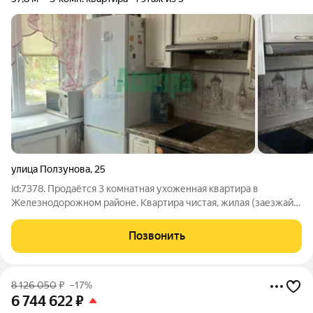
улица Ползунова
,
25
id:7378. Продаётся 3 комнатная ухоженная квартира в
Железнодорожном районе. Квартира чистая, жилая (заезжай и
живи), обои, ламинат, линолеум частично, санузел
совмещённый, интернет, тв., новая дорогая входная дверь, дом
Позвонить
после капитального ремонта,
8 126 050
₽
–17%
6 744 622
₽