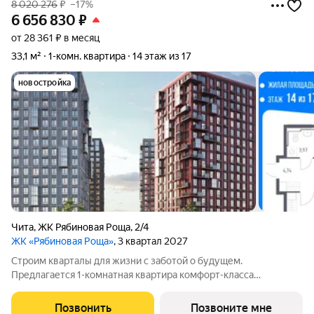
8 020 276
₽
–17%
6 656 830
₽
от 28 361 ₽ в месяц
33,1 м²
1-комн. квартира
14 этаж из 17
новостройка
Чита
,
ЖК Рябиновая Роща
,
2/4
ЖК «Рябиновая Роща»
, 3 квартал 2027
Строим кварталы для жизни с заботой о будущем.
Предлагается 1-комнатная квартира комфорт-класса
площадью 33.13 кв.м в корпусе Рябиновая Роща, корпус 2.4КВ
на 14-м этаже, в жилом комплексе "Рябиновая Роща".Квартиры
Позвонить
Позвоните мне