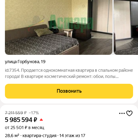
улица Горбунова
,
19
id:7354. Продается однокомнатная квартира в спальном районе
города! В квартире косметический ремонт: обои, полы
ламинат, натяжные потолки и т.д. Остаётся мебель, кухонный
гарнитур, стиральная машинка, холодильник. Отличное
Позвонить
расположение: хорошая
7 211 559
₽
–17%
5 985 594
₽
от 25 501 ₽ в месяц
28,6 м²
квартира-студия
14 этаж из 17