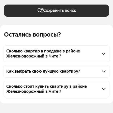
Сохранить поиск
Остались вопросы?
Сколько квартир в продаже в районе
Железнодорожный в Чите ?
На Яндекс Недвижимости в продаже в районе 
Железнодорожный в Чите 194 квартиры, из них 171 
Как выбрать свою лучшую квартиру?
объявление от агентств, 23 объявления от 
Чтобы купить квартиру с ремонтом в районе 
застройщиков
Железнодорожный, воспользуйтесь тепловой 
Сколько стоит купить квартиру в районе
Железнодорожный в Чите ?
картой для оценки инфраструктуры и 
транспортной доступности в выбранном районе в 
Цена за 
41 406 — 275 000 ₽
районе Железнодорожный в Чите
квадратный 
Для легкого выбора подходящей квартиры в 
метр