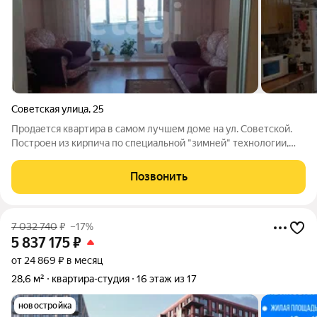
Советская улица
,
25
Продается квартира в самом лучшем доме на ул. Советской.
Построен из кирпича по специальной "зимней" технологии,
стены утеплены, квартира очень теплая и светлая, зимой
обычно открыты окна. Окна выходят во двор и на Засопку,
Позвонить
прекрасный обзор с
7 032 740
₽
–17%
5 837 175
₽
от 24 869 ₽ в месяц
28,6 м²
квартира-студия
16 этаж из 17
новостройка