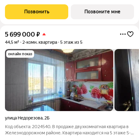
площадью 78.43 кв.м в корпусе Рябиновая Роща, корпус 2.4КВ
на 13-м этаже, в жилом комплексе "Рябиновая Роща".Квартиры
Позвонить
Позвоните мне
без отделки. Доступность опции
5 699 000
₽
44,5 м²
2-комн. квартира
5 этаж из 5
онлайн показ
улица Недорезова
,
2Б
Код объекта: 2024540. В продаже двухкомнатная квартира в
Железнодорожном районе. Квартира находится на 5 этаже 5-