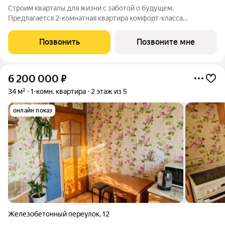
Строим кварталы для жизни с заботой о будущем.
Предлагается 2-комнатная квартира комфорт-класса
площадью 50.48 кв.м в корпусе Рябиновая Роща, корпус 1.2КВ
на 4-м этаже, в жилом комплексе "Рябиновая Роща".Квартиры
Позвонить
Позвоните мне
без отделки. Доступность опции
6 200 000
₽
34 м²
1-комн. квартира
2 этаж из 5
онлайн показ
Железобетонный переулок
,
12