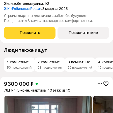
Железобетонная улица
,
1/2
ЖК «Рябиновая Роща»
, 3 квартал 2026
Строим кварталы для жизни с заботой о будущем.
Предлагается 3-комнатная квартира комфорт-класса
площадью 66.42 кв.м в корпусе Рябиновая Роща, корпус 1.2КВ
на 12-м этаже, в жилом комплексе "Рябиновая Роща".Квартиры
Позвонить
Позвоните мне
без отделки. Доступность опции
Люди также ищут
1-комнатные
2-комнатные
3-комнатные
4-комна
50 предложений
63 предложения
56 предложений
15 предл
9 300 000
₽
78,1 м²
3-комн. квартира
10 этаж из 10