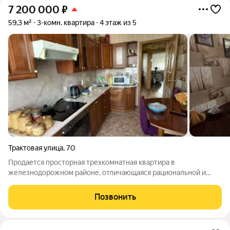
7 200 000
₽
59,3 м²
3-комн. квартира
4 этаж из 5
Трактовая улица
,
70
Продается просторная трехкомнатная квартира в
железнодорожном районе, отличающаяся рациональной и
светлой планировкой «распашонка» с окнами на две стороны.
Все три комнаты изолированы, что обеспечивает приватность
Позвонить
для каждого члена семьи или