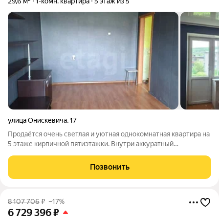
29,6 м²
1-комн. квартира
5 этаж из 5
улица Онискевича
,
17
Продаётся очень светлая и уютная однокомнатная квартира на
5 этаже кирпичной пятиэтажки. Внутри аккуратный
косметический ремонт, на полу ламинат, установлены
пластиковые окна. Балкон не застеклён. В квартире остаётся
Позвонить
кухонный гарнитур, холодильник,
8 107 706
₽
–17%
6 729 396
₽