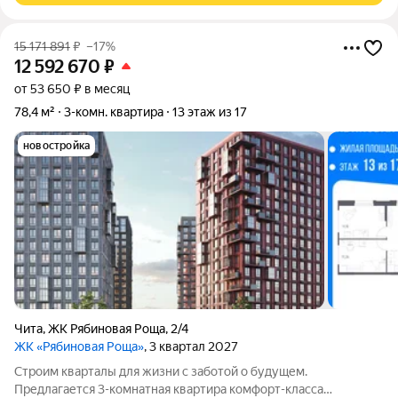
15 171 891
₽
–17%
12 592 670
₽
от 53 650 ₽ в месяц
78,4 м²
3-комн. квартира
13 этаж из 17
новостройка
Чита
,
ЖК Рябиновая Роща
,
2/4
ЖК «Рябиновая Роща»
, 3 квартал 2027
Строим кварталы для жизни с заботой о будущем.
Предлагается 3-комнатная квартира комфорт-класса