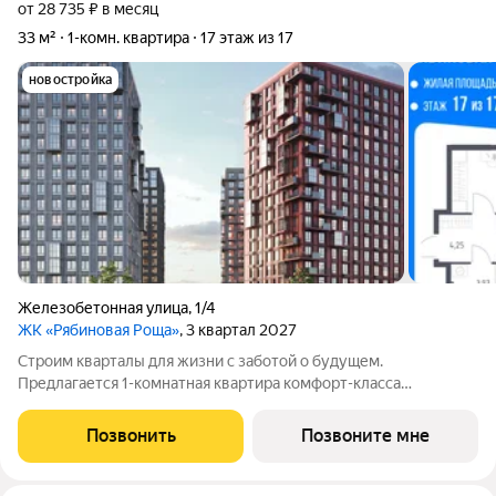
от 28 735 ₽ в месяц
33 м²
1-комн. квартира
17 этаж из 17
новостройка
Железобетонная улица
,
1/4
ЖК «Рябиновая Роща»
, 3 квартал 2027
Строим кварталы для жизни с заботой о будущем.
Предлагается 1-комнатная квартира комфорт-класса
площадью 32.97 кв.м в корпусе Рябиновая Роща, корпус 2.1КВ
на 17-м этаже, в жилом комплексе "Рябиновая Роща".Квартиры
Позвонить
Позвоните мне
без отделки. Доступность опции