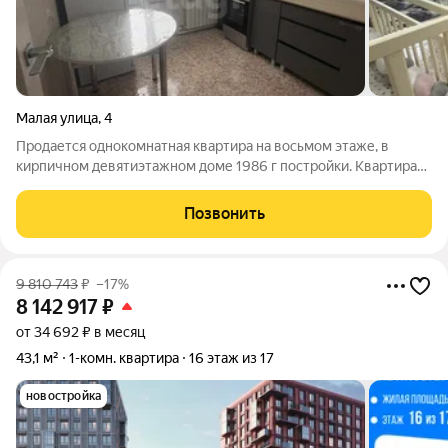
Малая улица
,
4
Продается однокомнатная квартира на восьмом этаже, в
кирпичном девятиэтажном доме 1986 г постройки. Квартира
не угловая, окна выходят на солнечную сторону во двор, из
окон открывается вид на "Набережную". В квартира сделан
Позвонить
современный ремонт в 2025
9 810 743
₽
–17%
8 142 917
₽
от 34 692 ₽ в месяц
43,1 м²
1-комн. квартира
16 этаж из 17
новостройка