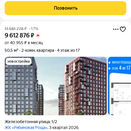
этажного дома. Окна выходят на обе стороны. Санузел
раздельный. Инфраструктура очень развитая, рядом центр
Позвонить
города: Д/сады: Журавушка (200
11 581 778
₽
–17%
9 612 876
₽
от 40 955 ₽ в месяц
50,5 м²
2-комн. квартира
4 этаж из 17
новостройка
Железобетонная улица
,
1/2
ЖК «Рябиновая Роща»
, 3 квартал 2026