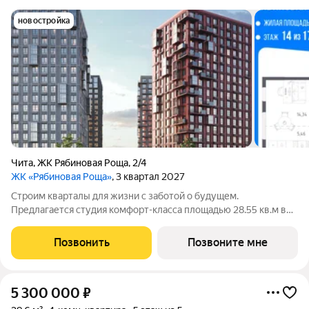
новостройка
Чита
,
ЖК Рябиновая Роща
,
2/4
ЖК «Рябиновая Роща»
, 3 квартал 2027
Строим кварталы для жизни с заботой о будущем.
Предлагается студия комфорт-класса площадью 28.55 кв.м в
корпусе Рябиновая Роща, корпус 2.4КВ на 14-м этаже, в жилом
комплексе "Рябиновая Роща".Квартиры без отделки.
Позвонить
Позвоните мне
Доступность опции "отделка" и
5 300 000
₽