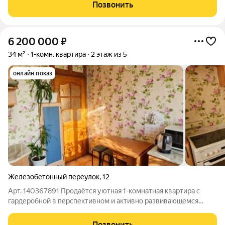
балкон, застеклён. В шаговой доступности школа, детский сад,
Позвонить
городской пляж. Двор с
6 200 000
₽
34 м²
1-комн. квартира
2 этаж из 5
онлайн показ
Железобетонный переулок
,
12
Арт. 140367891 Продаётся уютная 1-комнатная квартира с
гардеробной в перспективном и активно развивающемся
районе Читы, по адресу: Железобетонный переулок, 12.
Данную квартиру можно приобрести в ипотеку по
Позвонить