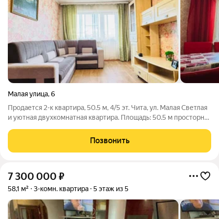
Малая улица
,
6
Продается 2-к квартира, 50.5 м, 4/5 эт. Чита, ул. Малая Светлая
и уютная двухкомнатная квартира. Площадь: 50.5 м просторно
для семьи. Планировка: «Распашонка» (комнаты по разным
сторонам). Кухня: 9,9 м Санузел: Раздельный, что важно для
Позвонить
утренних
7 300 000
₽
58,1 м²
3-комн. квартира
5 этаж из 5