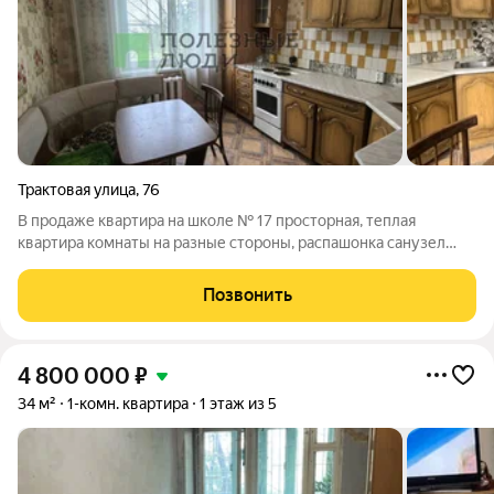
Трактовая улица
,
76
В продаже квартира на школе № 17 просторная, теплая
квартира комнаты на разные стороны, распашонка санузел
раздельный большой, вместительный коридор балкон, не
угловая квартира полностью под ремонт По документам: один
Позвонить
взрослый собственник не
4 800 000
₽
34 м²
1-комн. квартира
1 этаж из 5