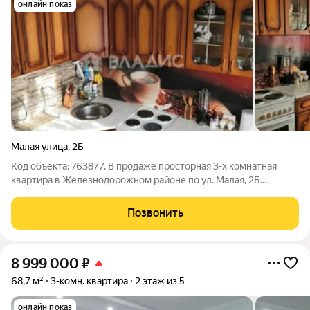
онлайн показ
Малая улица
,
2Б
Код объекта: 763877. В продаже просторная 3-х комнатная
квартира в Железнодорожном районе по ул. Малая, 2Б.
Квартира находится на комфортном 2 этаже 5-этажного дома.
Общая площадь 67,1 м, кухня 8,7 м. У квартиры удобная
Позвонить
планировка - распашонка, с
8 999 000
₽
68,7 м²
3-комн. квартира
2 этаж из 5
онлайн показ