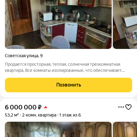
Советская улица
,
9
Продается просторная, теплая, солнечная трехкомнатная
квартира. Все комнаты изолированные, что обеспечивает
комфорт для семьи. Помещения светлые, окна выходят на две
стороны с видом на детские площадки. Квартира находится в
Позвонить
хорошем состоянии:
6 000 000
₽
53,2 м²
2-комн. квартира
1 этаж из 6