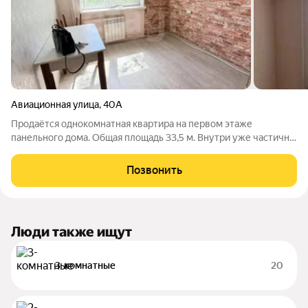
Авиационная улица
,
40А
Продаётся однокомнатная квартира на первом этаже
панельного дома. Общая площадь 33,5 м. Внутри уже частично
выполнен ремонт: в кухне и зале поклеены обои, по всей
квартире установлен натяжной потолок. Полностью заменена
Позвонить
система отопления (трубы
Люди также ищут
3-комнатные
20