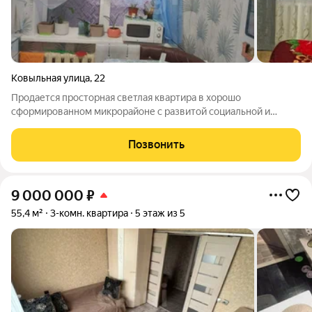
Ковыльная улица
,
22
Продается просторная светлая квартира в хорошо
сформированном микрорайоне с развитой социальной и
транспортной инфраструктурой. Объект отличается удачной
планировкой: изолированные комнаты, раздельный санузел и
Позвонить
большая лоджия с двусторонним выходом,
9 000 000
₽
55,4 м²
3-комн. квартира
5 этаж из 5