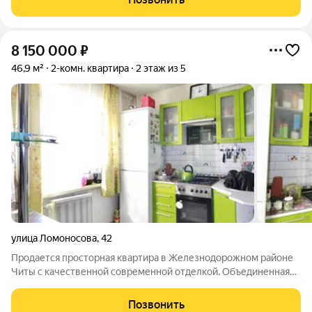
специальной субсидированной ставке 12,25%!
8 150 000
₽
46,9 м²
2-комн. квартира
2 этаж из 5
улица Ломоносова
,
42
Продается просторная квартира в Железнодорожном районе
Читы с качественной современной отделкой. Объединенная
кухня-гостиная и изолированная спальня создают комфортное
и функциональное жилое пространство, готовое к заселению
Позвонить