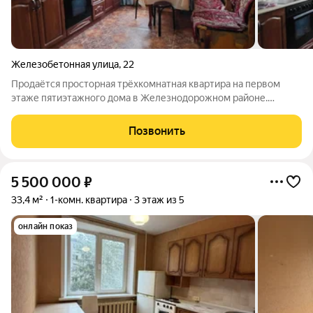
Железобетонная улица
,
22
Продаётся просторная трёхкомнатная квартира на первом
этаже пятиэтажного дома в Железнодорожном районе.
Квартира расположена в среднем подъезде, не угловая.
Площадь кухни составляет 11,2 кв. м., все комнаты
Позвонить
изолированные идеальное решение для
5 500 000
₽
33,4 м²
1-комн. квартира
3 этаж из 5
онлайн показ