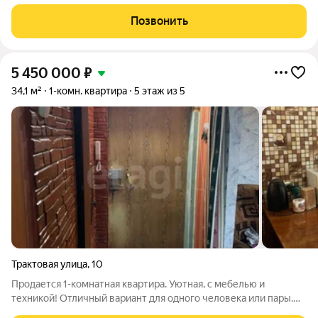
чтобы в будущем легко его найти. В продаже наикрасивейшая
видовая квартира для большой и дружной семьи!
Позвонить
Инфраструктура: Пешая
5 450 000
₽
34,1 м²
1-комн. квартира
5 этаж из 5
Трактовая улица
,
10
Продается 1-комнатная квартира. Уютная, с мебелью и
техникой! Отличный вариант для одного человека или пары.
Квартира полностью готова к проживанию. Что внутри: