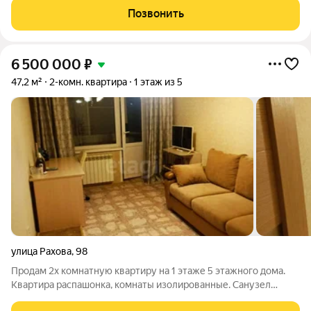
Сделан косметический ремонт (свежие обои, ровный пол). Вся
Позвонить
необходимая мебель (шкаф,
6 500 000
₽
47,2 м²
2-комн. квартира
1 этаж из 5
улица Рахова
,
98
Продам 2х комнатную квартиру на 1 этаже 5 этажного дома.
Квартира распашонка, комнаты изолированные. Санузел
раздельный (требует ремонта). На кухне теплый пол. Есть