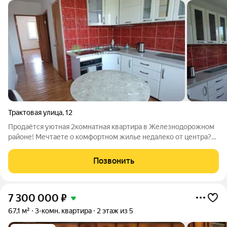
Трактовая улица
,
12
Продаётся уютная 2комнатная квартира в Железнодорожном
районе! Мечтаете о комфортном жилье недалеко от центра?
Эта квартира именно то, что вам нужно! Основные
преимущества: Расположение: Железнодорожный район, дом
Позвонить
типа «блоки». Этаж: 2 из 5
7 300 000
₽
67,1 м²
3-комн. квартира
2 этаж из 5