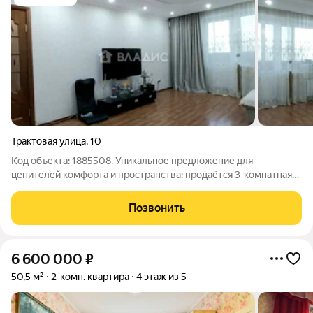
Трактовая улица
,
10
Код объекта: 1885508. Уникальное предложение для
ценителей комфорта и пространства: продаётся 3-комнатная
квартира площадью 68,7 кв. м. на улице Трактовой в Чите.
Квартира расположена на втором этаже пятиэтажного
Позвонить
панельного дома, построенного в 1992
6 600 000
₽
50,5 м²
2-комн. квартира
4 этаж из 5