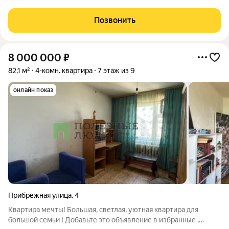
зелено и по-настоящему спокойно. Квартира газифицирована,
очень тёплая и солнечная: окна выходят на две стороны, так
Позвонить
что свет
8 000 000
₽
82,1 м²
4-комн. квартира
7 этаж из 9
онлайн показ
Прибрежная улица
,
4
Квартира мечты! Большая, светлая, уютная квартира для
большой семьи ! Добавьте это объявление в избранные ,