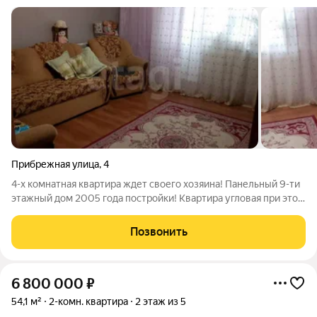
Прибрежная улица
,
4
4-х комнатная квартира ждет своего хозяина! Панельный 9-ти
этажный дом 2005 года постройки! Квартира угловая при этом
теплая и солнечная, на 6-м этаже. Квартира в хорошем
состоянии: обои. натяжные потолки, ламинат, 2 застекленные
Позвонить
лоджии. Шкаф-купе в
6 800 000
₽
54,1 м²
2-комн. квартира
2 этаж из 5